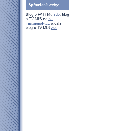
Spřátelené weby:
Blog o FATYMu
zde
, blog
o TV-MIS.cz
tv-
mis.signaly.cz
a další
blog o TV-MIS
zde
.