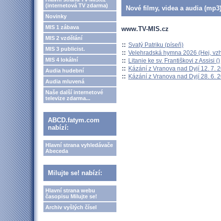
(internetová TV zdarma)
Nové filmy, videa a audia (mp3)
Novinky
MIS 1 zábava
www.TV-MIS.cz
MIS 2 vzdělání
::
Svatý Patriku (píseň)
MIS 3 publicist.
::
Velehradská hymna 2026 (Hej, vzh
MIS 4 lokální
::
Litanie ke sv. Františkovi z Assisi ()
::
Kázání z Vranova nad Dyjí 12. 7. 
Audia hudební
::
Kázání z Vranova nad Dyjí 28. 6. 
Audia mluvená
Naše další internetové
televize zdarma...
ABCD.fatym.com
nabízí:
Hlavní strana vyhledávače
Abeceda
Milujte se! nabízí:
Hlavní strana webu
časopisu Milujte se!
Archiv vyšlých čísel