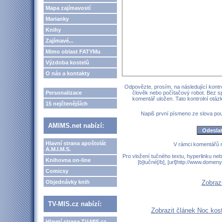
Mapa zajímavostí
Marianky
Knihy
Zajímavé...
Mimo oblast FATYMu
Výzdoba kostelů
O nás a kontakty
Odpovězte, prosím, na následující kontro
Personalizace
člověk nebo počítačový robot. Bez s
komentář uložen. Tato kontrolní otá
15 nejčtenějších
Napiš první písmeno ze slova p
AMIMS.net nabízí:
Hlavní strana apoštolát
V rámci komentářů 
A.M.I.M.S.
Pro vložení tučného textu, hyperlinku neb
Knihovna on-line
[b]tučné[/b], [url]http://www.domen
Comicsy
Objednávky knih
Zobraz
TV-MIS.cz nabízí:
Zobrazit článek Noc kos
Hlavní strana TV-MIS.cz