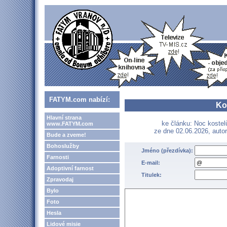
FATYM.com nabízí:
Ko
Hlavní strana
ke článku: Noc kostel
www.FATYM.com
ze dne 02.06.2026, auto
Bude a zveme!
Bohoslužby
Jméno (přezdívka):
Farnosti
E-mail:
Adoptivní farnost
Titulek:
Zpravodaj
Bylo
Foto
Hesla
Lidové misie