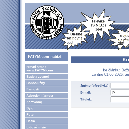
FATYM.com nabízí:
Ko
Hlavní strana
ke článku: Boží
www.FATYM.com
ze dne 01.06.2026, au
Bude a zveme!
Bohoslužby
Jméno (přezdívka):
Farnosti
E-mail:
Adoptivní farnost
Titulek:
Zpravodaj
Bylo
Foto
Hesla
Lidové misie