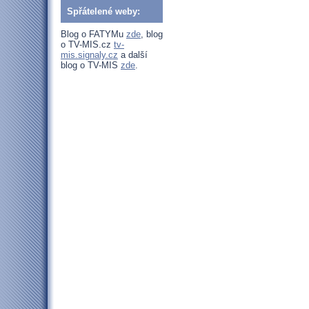
Spřátelené weby:
Blog o FATYMu
zde
, blog
o TV-MIS.cz
tv-
mis.signaly.cz
a další
blog o TV-MIS
zde
.