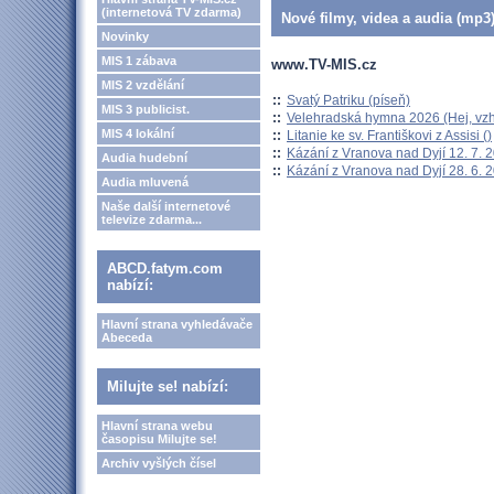
(internetová TV zdarma)
Nové filmy, videa a audia (mp3)
Novinky
MIS 1 zábava
www.TV-MIS.cz
MIS 2 vzdělání
::
Svatý Patriku (píseň)
MIS 3 publicist.
::
Velehradská hymna 2026 (Hej, vzh
MIS 4 lokální
::
Litanie ke sv. Františkovi z Assisi ()
::
Kázání z Vranova nad Dyjí 12. 7. 
Audia hudební
::
Kázání z Vranova nad Dyjí 28. 6. 
Audia mluvená
Naše další internetové
televize zdarma...
ABCD.fatym.com
nabízí:
Hlavní strana vyhledávače
Abeceda
Milujte se! nabízí:
Hlavní strana webu
časopisu Milujte se!
Archiv vyšlých čísel