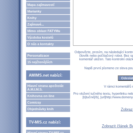
Mapa zajímavostí
Marianky
Knihy
Zajímavé...
Mimo oblast FATYMu
Výzdoba kostelů
O nás a kontakty
Odpovězte, prosím, na následující kontro
Personalizace
člověk nebo počítačový robot. Bez s
komentář uložen. Tato kontrolní otá
15 nejčtenějších
Napiš první písmeno ze slova p
AMIMS.net nabízí:
Hlavní strana apoštolát
V rámci komentářů 
A.M.I.M.S.
Pro vložení tučného textu, hyperlinku neb
Knihovna on-line
[b]tučné[/b], [url]http://www.domen
Comicsy
Objednávky knih
Zobraz
TV-MIS.cz nabízí:
Zobrazit článek B
Hlavní strana TV-MIS.cz