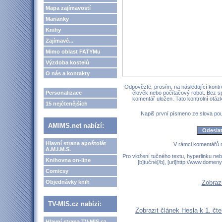
Mapa zajímavostí
Marianky
Knihy
Zajímavé...
Mimo oblast FATYMu
Výzdoba kostelů
O nás a kontakty
Odpovězte, prosím, na následující kontro
Personalizace
člověk nebo počítačový robot. Bez s
komentář uložen. Tato kontrolní otá
15 nejčtenějších
Napiš první písmeno ze slova p
AMIMS.net nabízí:
Hlavní strana apoštolát
V rámci komentářů 
A.M.I.M.S.
Pro vložení tučného textu, hyperlinku neb
Knihovna on-line
[b]tučné[/b], [url]http://www.domen
Comicsy
Objednávky knih
Zobraz
TV-MIS.cz nabízí:
Zobrazit článek Hesla k 1. čte
Hlavní strana TV-MIS.cz