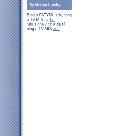
Spřátelené weby:
Blog o FATYMu
zde
, blog
o TV-MIS.cz
tv-
mis.signaly.cz
a další
blog o TV-MIS
zde
.