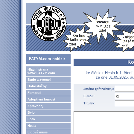
FATYM.com nabízí:
Ko
Hlavní strana
ke článku: Hesla k 1. čtení
www.FATYM.com
ze dne 31.05.2026, au
Bude a zveme!
Bohoslužby
Jméno (přezdívka):
Farnosti
E-mail:
Adoptivní farnost
Titulek:
Zpravodaj
Bylo
Foto
Hesla
Lidové misie