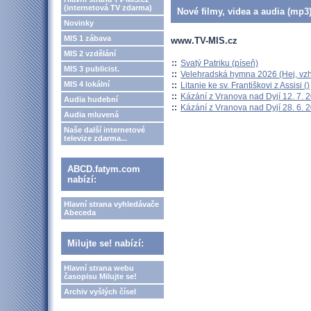
(internetová TV zdarma)
Nové filmy, videa a audia (mp3)
Novinky
MIS 1 zábava
www.TV-MIS.cz
MIS 2 vzdělání
::
Svatý Patriku (píseň)
MIS 3 publicist.
::
Velehradská hymna 2026 (Hej, vzh
MIS 4 lokální
::
Litanie ke sv. Františkovi z Assisi ()
::
Kázání z Vranova nad Dyjí 12. 7. 
Audia hudební
::
Kázání z Vranova nad Dyjí 28. 6. 
Audia mluvená
Naše další internetové
televize zdarma...
ABCD.fatym.com
nabízí:
Hlavní strana vyhledávače
Abeceda
Milujte se! nabízí:
Hlavní strana webu
časopisu Milujte se!
Archiv vyšlých čísel