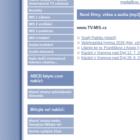
medailkou 
(internetová TV zdarma)
Novinky
Nové filmy, videa a audia (mp3)
MIS 1 zábava
MIS 2 vzdělání
www.TV-MIS.cz
MIS 3 publicist.
::
Svatý Patriku (píseň)
MIS 4 lokální
::
Velehradská hymna 2026 (Hej, vzh
Audia hudební
::
Litanie ke sv. Františkovi z Assisi ()
Audia mluvená
::
Kázání z Vranova nad Dyjí 12. 7. 
::
Kázání z Vranova nad Dyjí 28. 6. 
Naše další internetové
televize zdarma...
ABCD.fatym.com
nabízí:
Hlavní strana vyhledávače
Abeceda
Milujte se! nabízí:
Hlavní strana webu
časopisu Milujte se!
Archiv vyšlých čísel