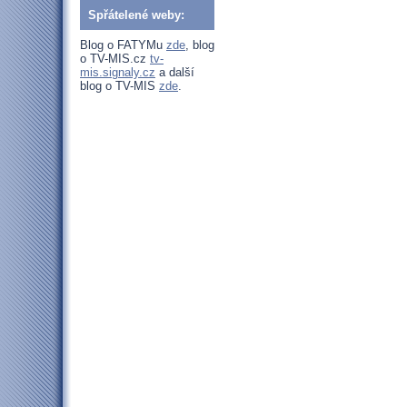
Spřátelené weby:
Blog o FATYMu
zde
, blog
o TV-MIS.cz
tv-
mis.signaly.cz
a další
blog o TV-MIS
zde
.