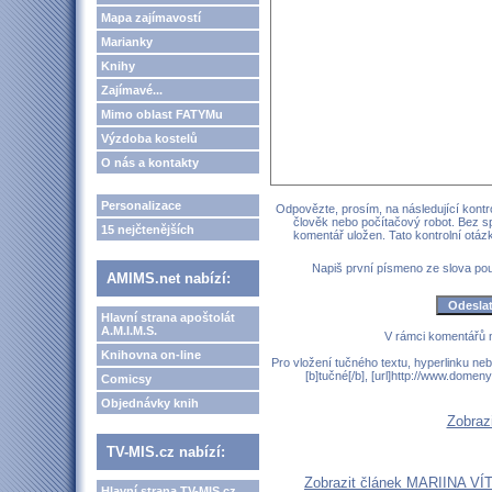
Mapa zajímavostí
Marianky
Knihy
Zajímavé...
Mimo oblast FATYMu
Výzdoba kostelů
O nás a kontakty
Personalizace
Odpovězte, prosím, na následující kontro
člověk nebo počítačový robot. Bez s
15 nejčtenějších
komentář uložen. Tato kontrolní otá
Napiš první písmeno ze slova p
AMIMS.net nabízí:
Hlavní strana apoštolát
A.M.I.M.S.
V rámci komentářů 
Knihovna on-line
Pro vložení tučného textu, hyperlinku neb
[b]tučné[/b], [url]http://www.domen
Comicsy
Objednávky knih
Zobraz
TV-MIS.cz nabízí:
Zobrazit článek MARIINA VÍ
Hlavní strana TV-MIS.cz