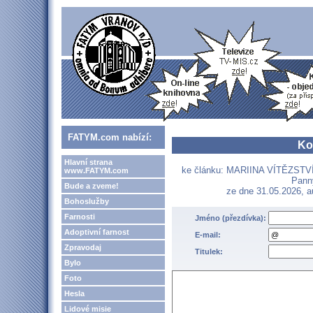
FATYM.com nabízí:
Ko
Hlavní strana
ke článku: MARIINA VÍTĚZSTVÍ 
www.FATYM.com
Panny
Bude a zveme!
ze dne 31.05.2026, 
Bohoslužby
Farnosti
Jméno (přezdívka):
Adoptivní farnost
E-mail:
Zpravodaj
Titulek:
Bylo
Foto
Hesla
Lidové misie