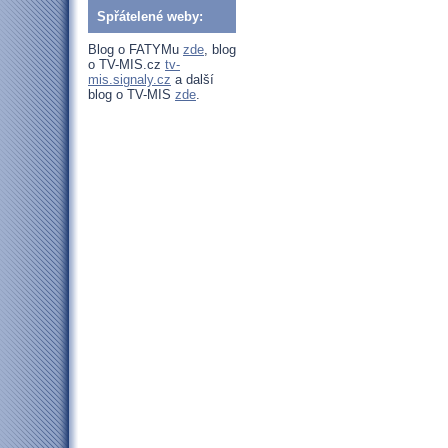
Spřátelené weby:
Blog o FATYMu
zde
, blog
o TV-MIS.cz
tv-
mis.signaly.cz
a další
blog o TV-MIS
zde
.