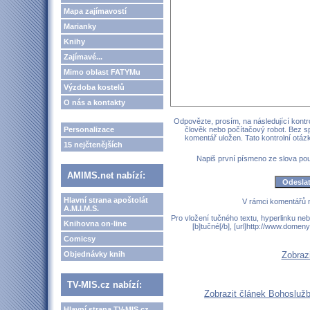
Mapa zajímavostí
Marianky
Knihy
Zajímavé...
Mimo oblast FATYMu
Výzdoba kostelů
O nás a kontakty
Odpovězte, prosím, na následující kontro
Personalizace
člověk nebo počítačový robot. Bez s
komentář uložen. Tato kontrolní otá
15 nejčtenějších
Napiš první písmeno ze slova p
AMIMS.net nabízí:
Hlavní strana apoštolát
V rámci komentářů 
A.M.I.M.S.
Pro vložení tučného textu, hyperlinku neb
Knihovna on-line
[b]tučné[/b], [url]http://www.domen
Comicsy
Objednávky knih
Zobraz
TV-MIS.cz nabízí:
Zobrazit článek Bohosluž
Hlavní strana TV-MIS.cz