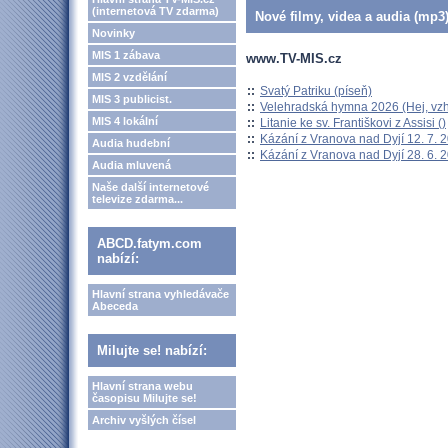
(internetová TV zdarma)
Nové filmy, videa a audia (mp3)
Novinky
MIS 1 zábava
www.TV-MIS.cz
MIS 2 vzdělání
::
Svatý Patriku (píseň)
MIS 3 publicist.
::
Velehradská hymna 2026 (Hej, vzh
MIS 4 lokální
::
Litanie ke sv. Františkovi z Assisi ()
::
Kázání z Vranova nad Dyjí 12. 7. 
Audia hudební
::
Kázání z Vranova nad Dyjí 28. 6. 
Audia mluvená
Naše další internetové
televize zdarma...
ABCD.fatym.com
nabízí:
Hlavní strana vyhledávače
Abeceda
Milujte se! nabízí:
Hlavní strana webu
časopisu Milujte se!
Archiv vyšlých čísel