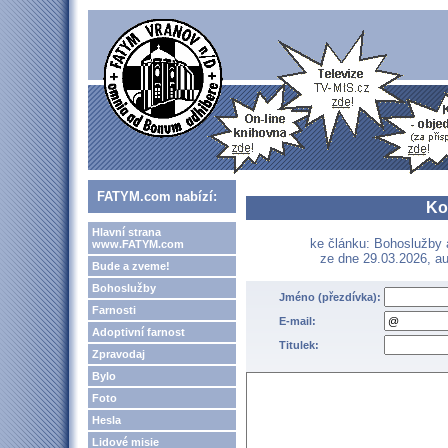
FATYM.com nabízí:
Ko
Hlavní strana
ke článku: Bohoslužby 
www.FATYM.com
ze dne 29.03.2026, au
Bude a zveme!
Bohoslužby
Jméno (přezdívka):
Farnosti
E-mail:
Adoptivní farnost
Titulek:
Zpravodaj
Bylo
Foto
Hesla
Lidové misie