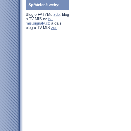
Spřátelené weby:
Blog o FATYMu
zde
, blog
o TV-MIS.cz
tv-
mis.signaly.cz
a další
blog o TV-MIS
zde
.