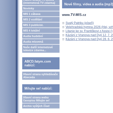
(internetová TV zdarma)
Nové filmy, videa a audia (mp3)
Novinky
MIS 1 zábava
www.TV-MIS.cz
MIS 2 vzdělání
::
Svatý Patriku (píseň)
MIS 3 publicist.
::
Velehradská hymna 2026 (Hej, vzh
MIS 4 lokální
::
Litanie ke sv. Františkovi z Assisi ()
::
Kázání z Vranova nad Dyjí 12. 7. 
Audia hudební
::
Kázání z Vranova nad Dyjí 28. 6. 
Audia mluvená
Naše další internetové
televize zdarma...
ABCD.fatym.com
nabízí:
Hlavní strana vyhledávače
Abeceda
Milujte se! nabízí:
Hlavní strana webu
časopisu Milujte se!
Archiv vyšlých čísel