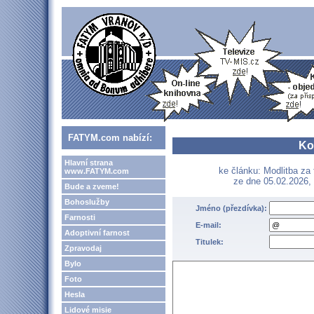
FATYM.com nabízí:
Ko
Hlavní strana
ke článku: Modlitba za
www.FATYM.com
ze dne 05.02.2026, 
Bude a zveme!
Bohoslužby
Jméno (přezdívka):
Farnosti
E-mail:
Adoptivní farnost
Titulek:
Zpravodaj
Bylo
Foto
Hesla
Lidové misie