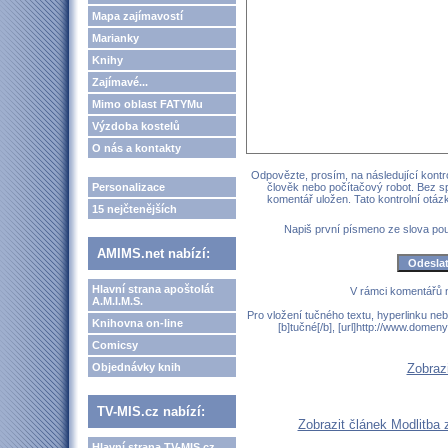
Mapa zajímavostí
Marianky
Knihy
Zajímavé...
Mimo oblast FATYMu
Výzdoba kostelů
O nás a kontakty
Odpovězte, prosím, na následující kontro
Personalizace
člověk nebo počítačový robot. Bez s
komentář uložen. Tato kontrolní otá
15 nejčtenějších
Napiš první písmeno ze slova p
AMIMS.net nabízí:
Hlavní strana apoštolát
V rámci komentářů 
A.M.I.M.S.
Pro vložení tučného textu, hyperlinku neb
Knihovna on-line
[b]tučné[/b], [url]http://www.domen
Comicsy
Objednávky knih
Zobraz
TV-MIS.cz nabízí:
Zobrazit článek Modlitba 
Hlavní strana TV-MIS.cz