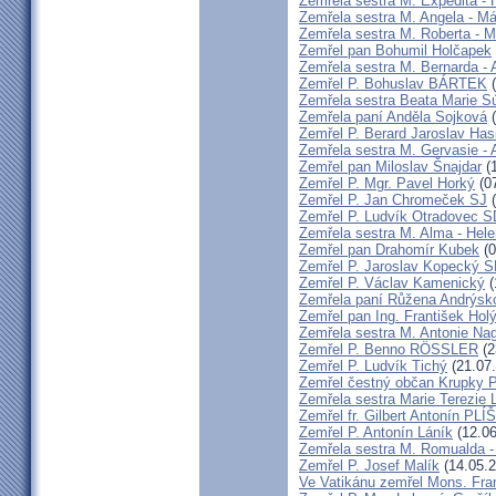
Zemřela sestra M. Expedita -
Zemřela sestra M. Angela - Má
Zemřela sestra M. Roberta - M
Zemřel pan Bohumil Holčapek
Zemřela sestra M. Bernarda - 
Zemřel P. Bohuslav BÁRTEK
(
Zemřela sestra Beata Marie 
Zemřela paní Anděla Sojková
(
Zemřel P. Berard Jaroslav Has
Zemřela sestra M. Gervasie -
Zemřel pan Miloslav Šnajdar
(1
Zemřel P. Mgr. Pavel Horký
(07
Zemřel P. Jan Chromeček SJ
(
Zemřel P. Ludvík Otradovec 
Zemřela sestra M. Alma - Hel
Zemřel pan Drahomír Kubek
(0
Zemřel P. Jaroslav Kopecký 
Zemřel P. Václav Kamenický
(
Zemřela paní Růžena Andrýsk
Zemřel pan Ing. František Hol
Zemřela sestra M. Antonie Na
Zemřel P. Benno RÖSSLER
(2
Zemřel P. Ludvík Tichý
(21.07
Zemřel čestný občan Krupky P.
Zemřela sestra Marie Terezie 
Zemřel fr. Gilbert Antonín P
Zemřel P. Antonín Láník
(12.06
Zemřela sestra M. Romualda -
Zemřel P. Josef Malík
(14.05.2
Ve Vatikánu zemřel Mons. Fra