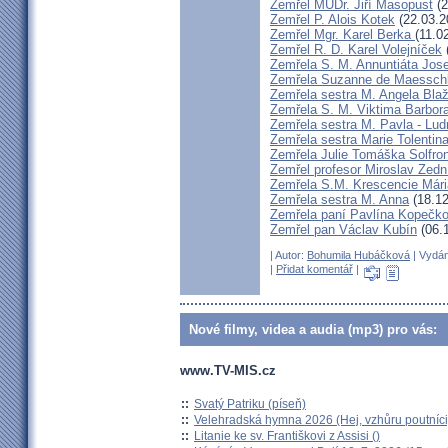
Zemřel MUDr. Jiří Masopust
(2
Zemřel P. Alois Kotek
(22.03.2
Zemřel Mgr. Karel Berka
(11.0
Zemřel R. D. Karel Volejníček
Zemřela S. M. Annuntiáta Jo
Zemřela Suzanne de Maessch
Zemřela sestra M. Angela Bla
Zemřela S. M. Viktima Barbo
Zemřela sestra M. Pavla - Lu
Zemřela sestra Marie Tolentin
Zemřela Julie Tomáška Solfr
Zemřel profesor Miroslav Zedn
Zemřela S.M. Krescencie Már
Zemřela sestra M. Anna
(18.12
Zemřela paní Pavlína Kopečk
Zemřel pan Václav Kubín
(06.
| Autor:
Bohumila Hubáčková
| Vydán
|
Přidat komentář
|
Nové filmy, videa a audia (mp3) pro vás:
www.TV-MIS.cz
::
Svatý Patriku (píseň)
::
Velehradská hymna 2026 (Hej, vzhůru poutníci
::
Litanie ke sv. Františkovi z Assisi ()