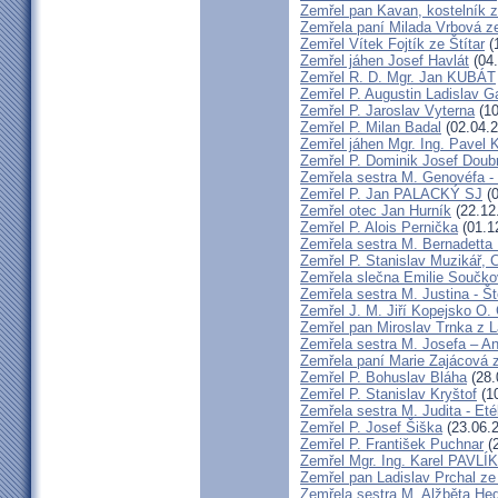
Zemřel pan Kavan, kostelník 
Zemřela paní Milada Vrbová 
Zemřel Vítek Fojtík ze Štítar
(
Zemřel jáhen Josef Havlát
(04.
Zemřel R. D. Mgr. Jan KUBÁT
Zemřel P. Augustin Ladislav 
Zemřel P. Jaroslav Vyterna
(10
Zemřel P. Milan Badal
(02.04.2
Zemřel jáhen Mgr. Ing. Pavel K
Zemřel P. Dominik Josef Dou
Zemřela sestra M. Genovéfa -
Zemřel P. Jan PALACKÝ SJ
(0
Zemřel otec Jan Hurník
(22.12
Zemřel P. Alois Pernička
(01.1
Zemřela sestra M. Bernadetta
Zemřel P. Stanislav Muzikář,
Zemřela slečna Emilie Součk
Zemřela sestra M. Justina - 
Zemřel J. M. Jiří Kopejsko O. 
Zemřel pan Miroslav Trnka z 
Zemřela sestra M. Josefa – A
Zemřela paní Marie Zajácová 
Zemřel P. Bohuslav Bláha
(28.
Zemřel P. Stanislav Kryštof
(10
Zemřela sestra M. Judita - Eté
Zemřel P. Josef Šiška
(23.06.
Zemřel P. František Puchnar
(2
Zemřel Mgr. Ing. Karel PAVLÍ
Zemřel pan Ladislav Prchal z
Zemřela sestra M. Alžběta He