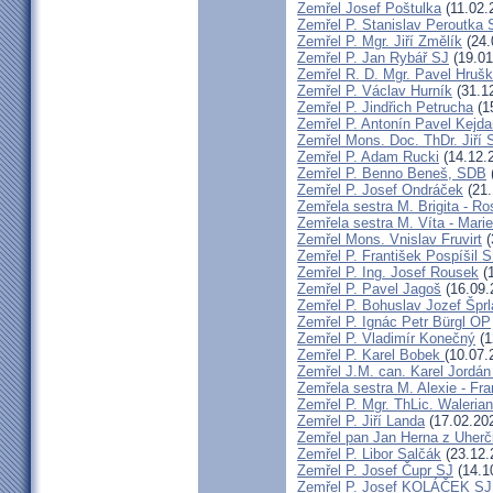
Zemřel Josef Poštulka
(11.02.
Zemřel P. Stanislav Peroutka
Zemřel P. Mgr. Jiří Změlík
(24.
Zemřel P. Jan Rybář SJ
(19.01
Zemřel R. D. Mgr. Pavel Hruš
Zemřel P. Václav Hurník
(31.1
Zemřel P. Jindřich Petrucha
(1
Zemřel P. Antonín Pavel Kej
Zemřel Mons. Doc. ThDr. Jiří 
Zemřel P. Adam Rucki
(14.12.
Zemřel P. Benno Beneš, SDB
Zemřel P. Josef Ondráček
(21.
Zemřela sestra M. Brigita - Ro
Zemřela sestra M. Víta - Mar
Zemřel Mons. Vnislav Fruvirt
(
Zemřel P. František Pospíšil 
Zemřel P. Ing. Josef Rousek
(1
Zemřel P. Pavel Jagoš
(16.09.
Zemřel P. Bohuslav Jozef Špr
Zemřel P. Ignác Petr Bürgl OP
Zemřel P. Vladimír Konečný
(1
Zemřel P. Karel Bobek
(10.07.
Zemřel J.M. can. Karel Jordán
Zemřela sestra M. Alexie - Fra
Zemřel P. Mgr. ThLic. Walerian
Zemřel P. Jiří Landa
(17.02.20
Zemřel pan Jan Herna z Uherč
Zemřel P. Libor Salčák
(23.12.
Zemřel P. Josef Čupr SJ
(14.1
Zemřel P. Josef KOLÁČEK SJ