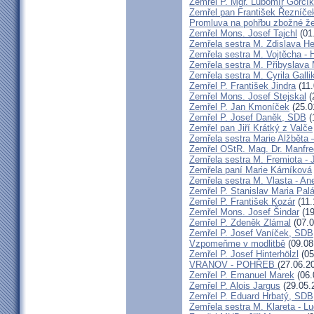
Zemřel P. Mgr. Lubomír Gorčík
Zemřel pan František Řezníče
Promluva na pohřbu zbožné ž
Zemřel Mons. Josef Tajchl
(01
Zemřela sestra M. Zdislava H
Zemřela sestra M. Vojtěcha - 
Zemřela sestra M. Přibyslava 
Zemřela sestra M. Cyrila Galli
Zemřel P. František Jindra
(11.
Zemřel Mons. Josef Stejskal
(
Zemřel P. Jan Kmoníček
(25.0
Zemřel P. Josef Daněk, SDB
(
Zemřel pan Jiří Krátký z Valče
Zemřela sestra Marie Alžběta 
Zemřel OStR. Mag. Dr. Manfre
Zemřela sestra M. Fremiota - 
Zemřela paní Marie Kárníková
Zemřela sestra M. Vlasta - An
Zemřel P. Stanislav Maria Pa
Zemřel P. František Kozár
(11.
Zemřel Mons. Josef Šindar
(19
Zemřel P. Zdeněk Zlámal
(07.0
Zemřel P. Josef Vaníček, SDB
Vzpomeňme v modlitbě
(09.08
Zemřel P. Josef Hinterhölzl
(05
VRANOV - POHŘEB
(27.06.2
Zemřel P. Emanuel Marek
(06.
Zemřel P. Alois Jargus
(29.05.
Zemřel P. Eduard Hrbatý, SDB
Zemřela sestra M. Klareta - L