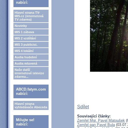
nabízí:
Hlavní strana TV-
MIS.cz (internetová
TV zdarma)
Novinky
MIS 1 zábava
MIS 2 vzdělání
MIS 3 publicist.
MIS 4 lokální
Audia hudební
Audia mluvená
Naše další
internetové televize
zdarma...
ABCD.fatym.com
nabízí:
Hlavní strana
Sdílet
vyhledávače Abeceda
Související články:
Milujte se!
Zemřel Mgr. Pavel Matoušek
(
nabízí:
Zemřel pan Pavel Bula
(03.07.