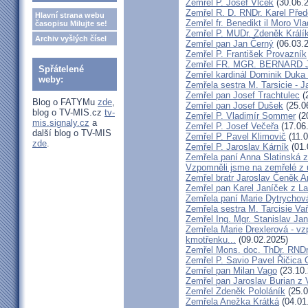
Zemřel P. Josef Vlček
(30.06.
Zemřel R. D. RNDr. Karel Před
Hlavní strana webu
Zemřel fr. Benedikt il Moro V
časopisu Milujte se!
Zemřel P. MUDr. Zdeněk Králí
Archiv vyšlých čísel
Zemřel pan Jan Černý
(06.03.
Zemřel P. František Provazník
Zemřel FR. MGR. BERNARD 
Spřátelené
Zemřel kardinál Dominik Duka
weby:
Zemřela sestra M. Tarsicie - 
Zemřel pan Josef Trachtulec
(
Blog o FATYMu
zde
,
Zemřel pan Josef Dušek
(25.0
blog o TV-MIS.cz
tv-
Zemřel P. Vladimír Sommer
(2
mis.signaly.cz
a
Zemřel P. Josef Večeřa
(17.06
další blog o TV-MIS
Zemřel P. Pavel Klimovič
(11.0
zde
.
Zemřel P. Jaroslav Kárník
(01.
Zemřela paní Anna Slatinská 
Vzpomněli jsme na zemřelé z 
Zemřel bratr Jaroslav Čeněk 
Zemřel pan Karel Janíček z L
Zemřela paní Marie Dytrychov
Zemřela sestra M. Tarcisie V
Zemřel Ing. Mgr. Stanislav Ja
Zemřela Marie Drexlerová - v
kmotřenku...
(09.02.2025)
Zemřel Mons. doc. ThDr. RNDr
Zemřel P. Savio Pavel Řičica
Zemřel pan Milan Vago
(23.10.
Zemřel pan Jaroslav Burian z 
Zemřel Zdeněk Pololáník
(25.0
Zemřela Anežka Krátká
(04.01