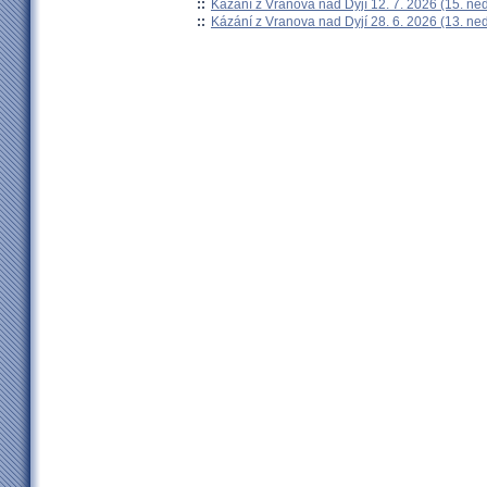
::
Kázání z Vranova nad Dyjí 12. 7. 2026 (15. ne
::
Kázání z Vranova nad Dyjí 28. 6. 2026 (13. ne