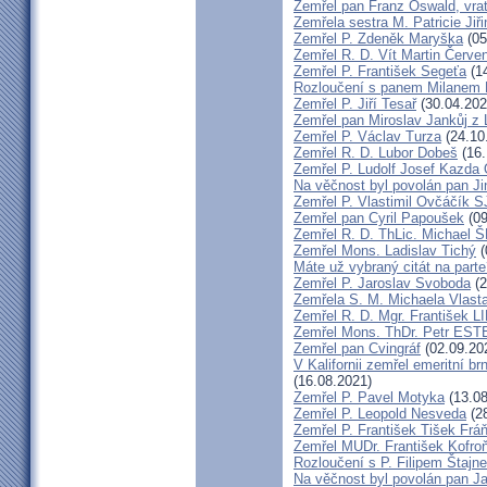
Zemřel pan Franz Oswald, vra
Zemřela sestra M. Patricie Jiř
Zemřel P. Zdeněk Maryška
(05
Zemřel R. D. Vít Martin Červe
Zemřel P. František Segeťa
(14
Rozloučení s panem Milanem H
Zemřel P. Jiří Tesař
(30.04.202
Zemřel pan Miroslav Jankůj z
Zemřel P. Václav Turza
(24.10
Zemřel R. D. Lubor Dobeš
(16.
Zemřel P. Ludolf Josef Kazd
Na věčnost byl povolán pan J
Zemřel P. Vlastimil Ovčáčík S
Zemřel pan Cyril Papoušek
(09
Zemřel R. D. ThLic. Michael
Zemřel Mons. Ladislav Tichý
(
Máte už vybraný citát na part
Zemřel P. Jaroslav Svoboda
(2
Zemřela S. M. Michaela Vlas
Zemřel R. D. Mgr. František
Zemřel Mons. ThDr. Petr ES
Zemřel pan Cvingráf
(02.09.20
V Kalifornii zemřel emeritní 
(16.08.2021)
Zemřel P. Pavel Motyka
(13.08
Zemřel P. Leopold Nesveda
(28
Zemřel P. František Tišek Frá
Zemřel MUDr. František Kofro
Rozloučení s P. Filipem Štajn
Na věčnost byl povolán pan J