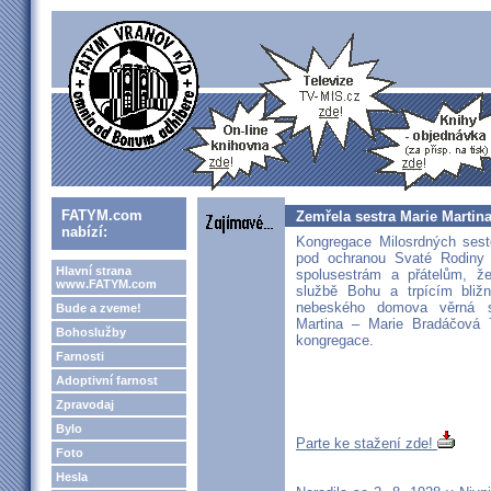
FATYM.com
Zemřela sestra Marie Martin
nabízí:
Kongregace Milosrdných seste
pod ochranou Svaté Rodiny
Hlavní strana
spolusestrám a přátelům, ž
www.FATYM.com
službě Bohu a trpícím bliž
nebeského domova věrná sl
Bude a zveme!
Martina – Marie Bradáčová 7
Bohoslužby
kongregace.
Farnosti
Adoptivní farnost
Zpravodaj
Bylo
Parte ke stažení zde!
Foto
Hesla