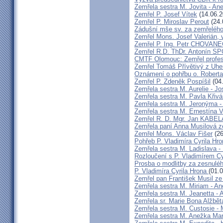
Zemřela sestra M. Jovita - An
Zemřel P. Josef Vítek
(14.06.2
Zemřel P. Miroslav Perout
(24.
Zádušní mše sv. za zemřelého
Zemřel Mons. Josef Valerián,
Zemřel P. Ing. Petr CHOVAN
Zemřel R.D. ThDr. Antonín 
CMTF Olomouc: Zemřel profeso
Zemřel Tomáš Přívětivý z Uhe
Oznámení o pohřbu o. Rober
Zemřel P. Zdeněk Pospíšil
(04
Zemřela sestra M. Aurelie - J
Zemřela sestra M. Pavla Křiv
Zemřela sestra M. Jeronýma -
Zemřela sestra M. Ernestína V
Zemřel R. D. Mgr. Jan KABE
Zemřela paní Anna Musilová 
Zemřel Mons. Václav Fišer
(26
Pohřeb P. Vladimíra Cyrila Hr
Zemřela sestra M. Ladislava 
Rozloučení s P. Vladimírem 
Prosba o modlitby za zesnulé
P. Vladimíra Cyrila Hrona
(01.
Zemřel pan František Musil ze 
Zemřela sestra M. Miriam - 
Zemřela sestra M. Jeanetta -
Zemřela sr. Marie Bona Alžbě
Zemřela sestra M. Custosie - 
Zemřela sestra M. Anežka Ma