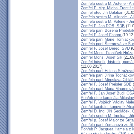
Zemřela sestra M. Asterie - An
Zemřel P. Mgr. Michal Františ
Zemřel otec Jiří Balabán
(31.0
Zemřela sestra M. Viktorie - A
Zemřela sestra M. Valerie - Ji
Zemřel P. Jan ROB, SDB
(11.
Zemřela paní Božena Prodělal
Zemřel P. Josef Fasora
(19.12
Zemřela paní Marie Horniačko
Zemřela paní Šremrová ze Š
Zemřel P. Jozef Berec, SVD
(0
Zemřel Mons. František Hrůza
Zemřel Mons. Josef Šik
(21.09
Zemřel básník, historik, památ
(12.08.2017)
Zemřela paní Helena Stražovs
Zemřela paní Jiřina Tocháčk
Zemřela paní Miroslava Cihlá
Zemřel P. Josef Preisler SDB
(
Zemřela paní Mária Maurerová
Zemřel P. Jan Josef Budil OS
Pohřeb otce kardinála Milosla
Zemřel P. Vojtěch Václav Mál
Zemřel kapitulní kanovník Ale
Zemřel D. Ing. Jiří Sedláček,
Zemřela sestra M. Imelda - Ji
Zemřel p. Josef Major ze Štíta
Zemřela paní Zemanová ze Ští
Pohřeb P. Jacquea Hamela z k
Výzva předsednictva ČBK k r