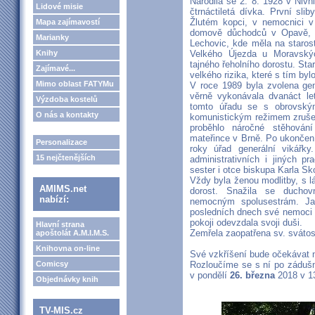
Narodila se 2. 8. 1928 v Nivni
Lidové misie
čtrnáctiletá dívka. První sli
Žlutém kopci, v nemocnici v
Mapa zajímavostí
domově důchodců v Opavě, v
Marianky
Lechovic, kde měla na staros
Knihy
Velkého Újezda u Moravskýc
tajného řeholního dorostu. Sta
Zajímavé...
velkého rizika, které s tím byl
Mimo oblast FATYMu
V roce 1989 byla zvolena gen
věrně vykonávala dvanáct le
Výzdoba kostelů
tomto úřadu se s obrovským
O nás a kontakty
komunistickým režimem zruše
proběhlo náročné stěhován
mateřince v Brně. Po ukončení
Personalizace
roky úřad generální vikářk
15 nejčtenějších
administrativních i jiných p
sester i otce biskupa Karla S
Vždy byla ženou modlitby, s 
AMIMS.net
dorost. Snažila se ducho
nabízí:
nemocným spolusestrám. Ja
posledních dnech své nemoci 
pokoji odevzdala svoji duši.
Hlavní strana
Zemřela zaopatřena sv. svátost
apoštolát A.M.I.M.S.
Knihovna on-line
Své vzkříšení bude očekávat n
Comicsy
Rozloučíme se s ní po zádušn
v pondělí
26. března
2018 v 13
Objednávky knih
TV-MIS.cz