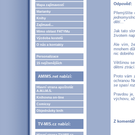
Odpověď:
Mapa zajímavostí
Marianky
Přemýšlíte 
jednomyslno
Knihy
dětí...
"
Zajímavé...
Jak tato slo
Mimo oblast FATYMu
životem nap
Výzdoba kostelů
Ale vím, že
O nás a kontakty
mnohem důlež
nic dobrého 
Personalizace
Většinou se
15 nejčtenějších
dětmi ztrácí
Proto vám z
AMIMS.net nabízí:
ochranou Ne
se spasí roz
Hlavní strana apoštolát
A.M.I.M.S.
Pravdou je,
Knihovna on-line
výchovu, až
Comicsy
Objednávky knih
Z komentář
TV-MIS.cz nabízí:
Hlavní strana TV-MIS.cz