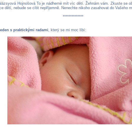
lázsyová Hojnošová To je nádherné mít víc dětí. Žehnám vám. Zkuste se obk
íce dětí, nebude se cítit nepříjemně. Nenechte nikoho zasahovat do Vašeho m
**************
jeden s praktickými radami
, který se mi moc líbí: