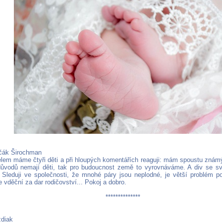
rčák Širochman
em máme čtyři děti a při hloupých komentářích reaguji: mám spoustu známý
ůvodů nemají děti, tak pro budoucnost země to vyrovnáváme. A div se s
. Sleduji ve společnosti, že mnohé páry jsou neplodné, je větší problém poč
 vděční za dar rodičovství... Pokoj a dobro.
**************
zdiak