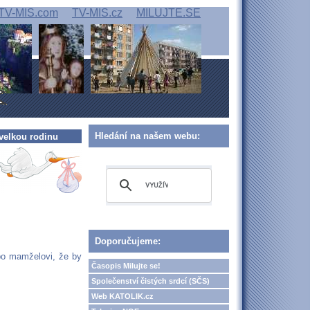
TV-MIS.com
TV-MIS.cz
MILUJTE.SE
Hledání na našem webu:
velkou rodinu
Doporučujeme:
bo mamželovi, že by
Časopis Milujte se!
Společenství čistých srdcí (SČS)
Web KATOLIK.cz