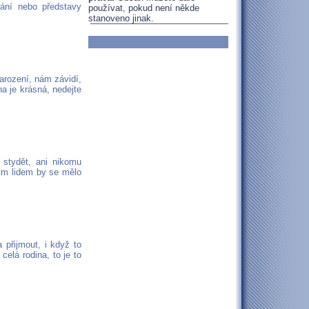
vání nebo představy
používat, pokud není někde
stanoveno jinak.
narození, nám závidí,
a je krásná, nedejte
 stydět, ani nikomu
vým lidem by se mělo
a přijmout, i když to
elá rodina, to je to