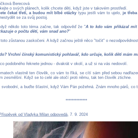
ičková Berecová
ejte o svých plánech, kolik chcete děti, když jste v takovém prostředí.
te čekat třetí, a budou mít blbé otázky
typu jestli vám to ujelo,
je třeba
nestydět se za svůj postoj.
když někdo toto téma začne, tak odpověď že "
A to kdo vám přikázal mít
zkazuje o počtu dětí, vám snad ano?
"
toto zůstanou zaskočeni. A když začnou ještě něco "točit" o nezodpovědnosti
kdo? Vrchní čínský komunistický pohlavář, kdo určuje, kolik dětí mám m
co podobného řeknete jednou - dvakrát v okolí, a už si na vás nedovolí.
tématech vlastně ten člověk, co vám to říká, se cítí sám před sebou nadřaz
ím zesměšní. Když se to celé ale otočí proti němu, tak ten člověk ztichne.
 svobodní, a buďte šťastní, když Vám Pán požehná. Znám mnoho párů, co touž
.
**************
Příspěvek od Vladyka Milan odpovedá
, 7. 9. 2024