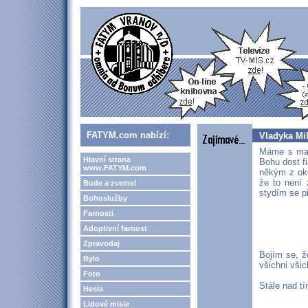
FATYM.com nabízí:
Vladyka Mi
Máme s manž
Hlavní strana
Bohu dost f
www.FATYM.com
někým z oko
že to není 
Bude a zveme!
stydím se p
Bohoslužby
Farnosti
Adoptivní farnost
Zpravodaj
Bojím se, ž
Bylo
všichni všic
Foto
Stále nad t
Hesla
Lidové misie