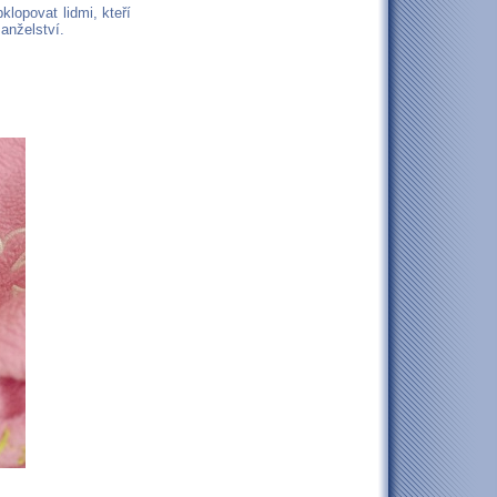
lopovat lidmi, kteří
anželství.