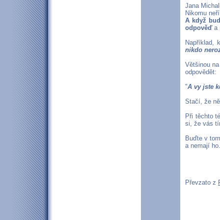
Jana Michal
Nikomu neřík
A když bude
odpověď
a 
Například, 
nikdo nero
Většinou na 
odpovědět:
"
A vy jste 
Stačí, že ně
Při těchto 
si, že vás t
Buďte v tom
a nemají ho
Převzato z