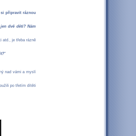
 si připravit ráznou
 jen dvě děti? Nám
 atd., je třeba rázně
ít?
"
ený nad vámi a myslí
ili po třetím dítěti