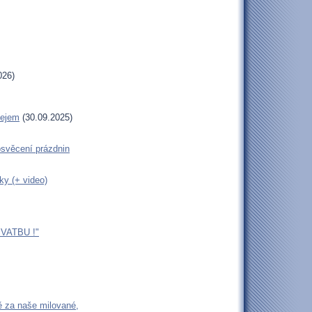
026)
lejem
(30.09.2025)
věcení prázdnin
ky (+ video)
VATBU !"
ě za naše milované,