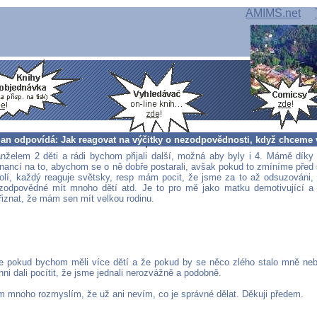
AMIMS.net
lan odpovídá: Jak reagovat na výčitky o nezodpovědnosti, když chceme 
elem 2 děti a rádi bychom přijali další, možná aby byly i 4. Mámě díky
inancí na to, abychom se o ně dobře postarali, avšak pokud to zmíníme před
lí, každý reaguje světsky, resp mám pocit, že jsme za to až odsuzováni,
zodpovědné mít mnoho dětí atd. Je to pro mě jako matku demotivující a
řiznat, že mám sen mít velkou rodinu.
e pokud bychom měli více dětí a že pokud by se něco zlého stalo mně ne
hni dali pocítit, že jsme jednali nerozvážně a podobně.
ím mnoho rozmyslím, že už ani nevím, co je správné dělat. Děkuji předem.