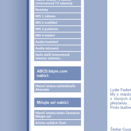
(internetová TV zdarma)
Novinky
MIS 1 zábava
MIS 2 vzdělání
MIS 3 publicist.
MIS 4 lokální
Audia hudební
Audia mluvená
Naše další internetové
televize zdarma...
ABCD.fatym.com
nabízí:
Hlavní strana vyhledávače
Abeceda
Lydie Fedo
My s manžel
z různých d
Milujte se! nabízí:
přestanou..
Proto buďme
Hlavní strana webu časopisu
Milujte se!
Archiv vyšlých čísel
Štefan Gvo