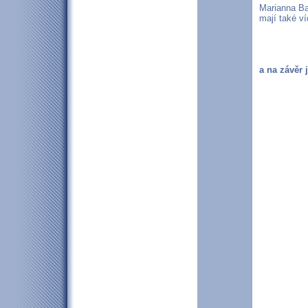
Marianna Ba
mají také v
a na závěr 