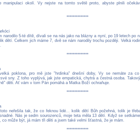
e manipulaci okolí. Vy nejste na tomto světě proto, abyste plnili očeká
**************
arkóci
narodilo 5-té dítě, dívali se na nás jako na blázny a nyní, po 19 letech po 
ik dětí. Celkem jich máme 7, dvě se nám narodily trochu později. Velká rodin
.
**************
á
elká poklona, ​​pro mě jste "hrdinka" dnešní doby, Vy se nemáte za co
 své sny. Z toho vyplývá, jak jste empatická, chytrá a čestná osoba. Tako
dně" děti. Ať vám v tom Pán pomáhá a Matka Boží ochraňuje.
**************
a
oto neřešila tak, že co řeknou lidé... kolik dětí Bůh požehná, tolik je třeb
snadné. Nás je sedm sourozenců, moje teta měla 13 dětí. Když se setkáme c
, co může být, já mám tři děti a jsem také velmi šťastná, že je mám.
**************