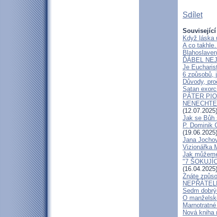
Sdílet
Související
Když láska 
A co takhle
Blahoslaven
ĎÁBEL NEJ
Je Eucharis
6 způsobů, j
Důvody, pro
Satan exorci
PÁTER PI
NENECHTE Ď
(12.07.2025
Jak se Bůh 
P. Dominik 
(19.06.2025
Jana Jochov
Vizionářka M
Jak můžeme 
"7 ŠOKUJÍ
(16.04.2025
Znáte způso
NEPŘÁTEL
Sedm dobrýc
O manželské
Marnotratné 
Nová kniha 