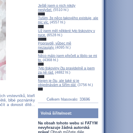
Ještě jsem o nich nikdy
neslyšel.
(5510 hl.)
Tuším, že něco takového existuje, ale
nic víc.
(4557 hl.)
Už jsem měl některé tyto tiskoviny v
ruce.
(6528 hl.)
Popravdě, vůbec mě
nezaujaly.
(4095 hl.)
Něco málo jsem přečetl a líbilo se mi
to.
(4368 hl.)
Tyto tiskoviny čtu pravidelně a jsem
za ně rád.
(4882 hl.)
Nejen je čtu, ale také si je
objednávám a šířím dál.
(3756 hl.)
ch vrstevníků, kteří
Celkem hlasovalo: 33696
větě, blbé poznámky
ít a donosit dítě...
Volná šiřitelnost:
Na obsah tohoto webu si FATYM
nevyhrazuje žádná autorská
práva!
Obsah můžete dále