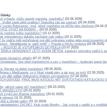
 články:
už vyhasla, můžu opustit manžela, manželku?
(02.06.2026)
… bydlet spolu před svatbou? Statistika vás asi zaskočí
(25.04.2026)
ý Lucien Botovasoa - muž, jehož manželce se příčila jeho zbožnost
(16.04.2
VÍCE ÚTOČÍ NA RODINY...
(03.03.2026)
tie centrem tvého manželství?
(15.12.2025)
ak milosrdenství dokáže zachránit vaši rodinu
(24.11.2025)
č by rodiče měli požehnávat své děti svěcenou vodou nebo exorcizovaným o
stovi: „Neoddávejte je, patří mně!“ + Pravda o hříchu smilstva
(03.09.2025)
O – ROZVOD JE VSTUPENKOU DO PEKLA
(23.07.2025)
ÁBLA UKRADNOUT LÉTO VAŠIM DĚTEM: katolický průvodce rodičů k pos
)
stará (skutečný příběh)
(07.07.2025)
Chmielewski: Sex před manželstvím a sex v manželství – budování pravé lás
)
á: Recept na dobré manželství
(30.05.2025)
irjana z Medžugorje: co jí říkají mladé páry a jak moc se mýlí
(12.05.2025)
pro děti udělat Velikonoční třídenní smysluplným
(17.04.2025)
CÍCH DŮVODŮ, PROČ MUSÍ KATOLÍCI MÍT SVÁTOSTNOU KATOLICKOU S
)
by, jakými satan ničí manželství?
(05.03.2025)
É MANŽELSTVÍ
(25.02.2025)
h zvyků pro šťastné manželství
(20.01.2025)
 věrnosti
(11.01.2025)
dítě a zbytek rodiny
(31.10.2024)
nakladatelství ZACHEJ: Klub svaté Moniky - Jak vytrvat v naději a v modlitb