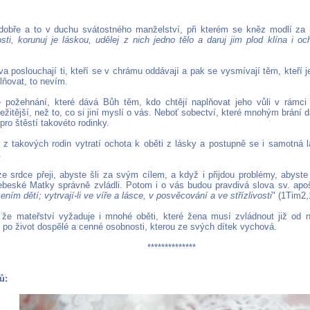
dobře a to v duchu svátostného manželství, při kterém se kněz modlí za 
sti, korunuj je láskou, udělej z nich jedno tělo a daruj jim plod klína i o
va poslouchají ti, kteří se v chrámu oddávají a pak se vysmívají těm, kteří
lňovat, to nevím.
 požehnání, které dává Bůh těm, kdo chtějí naplňovat jeho vůli v rámci
itější, než to, co si jiní myslí o vás. Neboť sobectví, které mnohým brání d
pro štěstí takovéto rodinky.
 z takových rodin vytratí ochota k oběti z lásky a postupně se i samotná 
.
e srdce přeji, abyste šli za svým cílem, a když i přijdou problémy, abyst
beské Matky správně zvládli. Potom i o vás budou pravdivá slova sv. apoš
ením dětí; vytrvají-li ve víře a lásce, v posvěcování a ve střízlivosti
" (1Tim2,
 že mateřství vyžaduje i mnohé oběti, které žena musí zvládnout již od n
 po život dospělé a cenné osobnosti, kterou ze svých dítek vychová.
**************
ů: