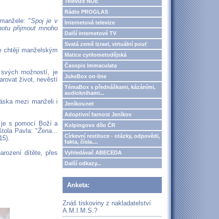
Televize NOE
Rádio PROGLAS
manžele: "
Spoj je v
Internetová televize
chotu přijmout mnoho
Další internetové TV
Svatá země Izrael, virtuální pouť
 je chtějí manželským
Matice cyrilometodějská
Časopis Immaculata
 svých možností, je
JukeBox on-line
arovat život, nevěstí
TémaBox s přednáškami, kázáními,
audioknihami...
láska mezi manželi i
Jeníkov.net
Adoptivní farnost Jeníkov
e je s pomocí Boží a
Kolpingovo dílo ČR
tola Pavla: "
Žena...
Církevní restituce - otázky, odpovědi,
15).
fakta, čísla....
arození dítěte, přes
Vyhledávač ABECEDA
Další odkazy...
Anketa:
Znáš tiskoviny z nakladatelství
A.M.I.M.S.?