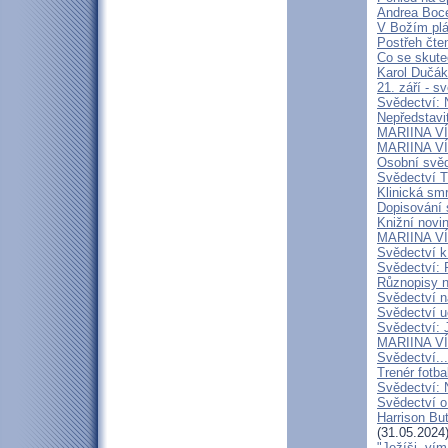
Andrea Bocel
V Božím plá
Postřeh čte
Co se skute
Karol Dučák:
21. září - s
Svědectví:
Nepředstavi
MARIINA VÍT
MARIINA VÍT
Osobní svěd
Svědectví T
Klinická smr
Dopisování s
Knižní novi
MARIINA VÍT
Svědectví k
Svědectví: 
Různopisy n
Svědectví n
Svědectví u
Svědectví: 
MARIINA VÍ
Svědectví...
Trenér fotba
Svědectví: 
Svědectví o
Harrison But
(31.05.2024
"Ježíši, vím