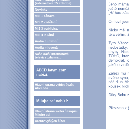
(internetová TV zdarma)
Jeho máma b
ještě nemůž
Novinky
„
Ať tam zůst
MIS 1 zábava
Omluvil jse
MIS 2 vzdělání
MIS 3 publicist.
Nicky měl n
těla věřím,
MIS 4 lokální
Audia hudební
Tyto Vánoc
nedostatky.
Audia mluvená
chyby. Nick
Naše další internetové
TOHO, který
televize zdarma...
demokrat, č
jakého vzděl
ABCD.fatym.com
Záleží mu n
nabízí:
svého syna,
náš dluh. A
Hlavní strana vyhledávače
kousek Nick
Abeceda
Díky Bohu z
Milujte se! nabízí:
Převzato z
Hlavní strana webu časopisu
Milujte se!
Archiv vyšlých čísel