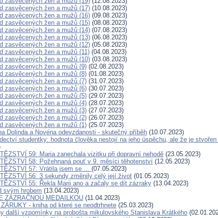
d zasvěcených žen a mužů (19)
(12.08.2023)
d zasvěcených žen a mužů (17)
(10.08.2023)
d zasvěcených žen a mužů (16)
(09.08.2023)
d zasvěcených žen a mužů (15)
(08.08.2023)
d zasvěcených žen a mužů (14)
(07.08.2023)
d zasvěcených žen a mužů (13)
(06.08.2023)
d zasvěcených žen a mužů (12)
(05.08.2023)
d zasvěcených žen a mužů (11)
(04.08.2023)
d zasvěcených žen a mužů (10)
(03.08.2023)
d zasvěcených žen a mužů (9)
(02.08.2023)
d zasvěcených žen a mužů (8)
(01.08.2023)
d zasvěcených žen a mužů (7)
(31.07.2023)
d zasvěcených žen a mužů (6)
(30.07.2023)
d zasvěcených žen a mužů (5)
(29.07.2023)
d zasvěcených žen a mužů (4)
(28.07.2023)
d zasvěcených žen a mužů (3)
(27.07.2023)
d zasvěcených žen a mužů (2)
(26.07.2023)
d zasvěcených žen a mužů (1)
(25.07.2023)
a Dolinda a Novéna odevzdanosti - skutečný příběh
(10.07.2023)
ědectví studentky: hodnota člověka nestojí na jeho úspěchu, ale že je stvoře
)
ĚZSTVÍ 59: Maria zanechala vizitku při dopravní nehodě
(23.05.2023)
ĚZSTVÍ 58: Požehnaná pouť v 9. měsíci těhotenství
(12.05.2023)
ĚZSTVÍ 57: Vrátila jsem se ...
(07.05.2023)
ĚZSTVÍ 56: 3 sekundy změnily celý její život
(01.05.2023)
ĚZSTVÍ 55: Řekla Marii ano a začaly se dít zázraky
(13.04.2023)
ad svým hrobem
(13.04.2023)
SE ZÁZRAČNOU MEDAILKOU
(11.04.2023)
ZÁRUKY - kniha od které se neodtrhnete
(25.03.2023)
y další vzpomínky na probošta mikulovského Stanislava Krátkého
(02.01.20