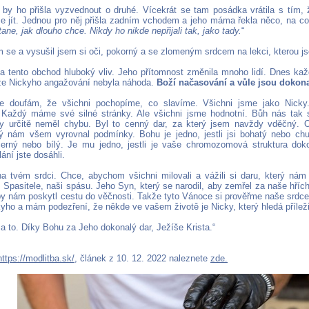
y ho přišla vyzvednout o druhé. Vícekrát se tam posádka vrátila s tím, ž
e jít. Jednou pro něj přišla zadním vchodem a jeho máma řekla něco, na c
ane, jak dlouho chce. Nikdy ho nikde nepřijali tak, jako tady.
“
m se a vysušil jsem si oči, pokorný a se zlomeným srdcem na lekci, kterou js
a tento obchod hluboký vliv. Jeho přítomnost změnila mnoho lidí. Dnes k
 že Nickyho angažování nebyla náhoda.
Boží načasování a vůle jsou dokona
e doufám, že všichni pochopíme, co slavíme. Všichni jsme jako Nic
 Každý máme své silné stránky. Ale všichni jsme hodnotní. Bůh nás tak s
y určitě neměl chybu. Byl to cenný dar, za který jsem navždy vděčný. 
 nám všem vyrovnal podmínky. Bohu je jedno, jestli jsi bohatý nebo chu
erný nebo bílý. Je mu jedno, jestli je vaše chromozomová struktura dok
ání jste dosáhli.
a tvém srdci. Chce, abychom všichni milovali a vážili si daru, který ná
 Spasitele, naši spásu. Jeho Syn, který se narodil, aby zemřel za naše hřích
by nám poskytl cestu do věčnosti. Takže tyto Vánoce si prověřme naše srdc
yho a mám podezření, že někde ve vašem životě je Nicky, který hledá příleži
a to. Díky Bohu za Jeho dokonalý dar, Ježíše Krista.“
https://modlitba.sk/
, článek z 10. 12. 2022 naleznete
zde.