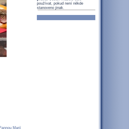
používat, pokud není někde
stanoveno jinak.
Pannou Marií