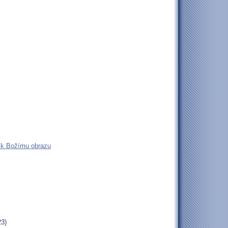
n k Božímu obrazu
23)