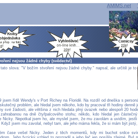
AMIMS.net
voření nejsou žádné chyby (svědectví)
tato slova: "V božím stvoření nejsou žádné chyby." napsal, ale určitě je to
9 jsem řídil Wendy's v Port Richey na Floridě. Na rozdíl od dneška s pers
skutečný problém, ale hledal jsem někoho, kdo by pracoval tři hodiny denně 
y své žádosti, ale většina z nich hledala plný úvazek nebo alespoň 20 hod
 zahrabanou na dně čtyřpalcového stohu; někdo, kdo hledal jen částečn
 Nicky. Nepotkal jsem ho, ale myslel jsem, že mu zavolám a uvidím, jestli
. Když jsem mu zavolal, nebyl tam, ale jeho máma řekla, že si mám být jistý
ém čase vešel Nicky. Jeden z těch momentů, kdy mi buchot srdce svíra
rom. Jeho fyzický vzhled to prozradil a jeho řeč jen posílila zřejmé. Byl 