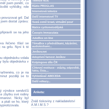
Televize NOE
eměl jsem ponětí, co
Rádio PROGLAS
vělé vyhlídky, role
Internetová televize
Další internetové TV
 provozovat gril. Dal
 jsem dostal zprávu:
Svatá země Izrael, virtuální pouť
Matice cyrilometodějská
řipravili se na jeho
Časopis Immaculata
JukeBox on-line
va řečeno třásl se
TémaBox s přednáškami, kázáními,
audioknihami...
 na grilu. Nyní k té
Jeníkov.net
Adoptivní farnost Jeníkov
ou objednávku volala
y byla objednávka v
Kolpingovo dílo ČR
Církevní restituce - otázky, odpovědi,
fakta, čísla....
a/trenéra, co je na
minut později se to
Vyhledávač ABECEDA
Další odkazy...
dý výrobce sendvičů
Anketa:
ke zbytku své rodiny
nmanovi. Nicky byl
Znáš tiskoviny z nakladatelství
a ptali se ho, který
A.M.I.M.S.?
hypnotizovala.