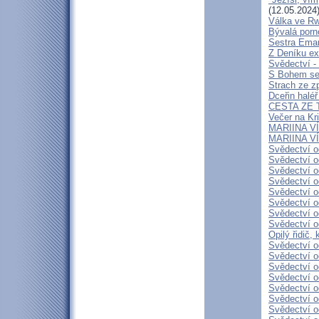
(12.05.2024
Válka ve R
Bývalá porn
Sestra Eman
Z Deníku ex
Svědectví -
S Bohem se 
Strach ze z
Dceřin haléř
CESTA ZE T
Večer na Kr
MARIINA VÍ
MARIINA VÍT
Svědectví o
Svědectví o
Svědectví o
Svědectví o
Svědectví o
Svědectví o
Svědectví o
Svědectví o
Opilý řidič,
Svědectví o
Svědectví o
Svědectví o
Svědectví o
Svědectví o
Svědectví o
Svědectví o