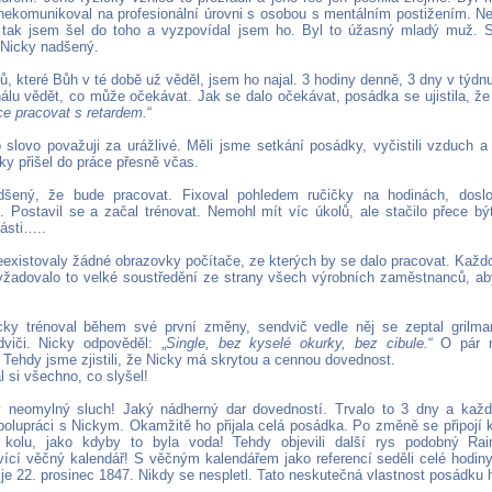
nekomunikoval na profesionální úrovni s osobou s mentálním postižením. N
tak jsem šel do toho a vyzpovídal jsem ho. Byl to úžasný mladý muž. Sk
 Nicky nadšený.
, které Bůh v té době už věděl, jsem ho najal. 3 hodiny denně, 3 dny v týdnu
álu vědět, co může očekávat. Jak se dalo očekávat, posádka se ujistila, že
e pracovat s retardem.
“
 slovo považuji za urážlivé. Měli jsme setkání posádky, vyčistili vzduch a p
ky přišel do práce přesně včas.
dšený, že bude pracovat. Fixoval pohledem ručičky na hodinách, doslo
 Postavil se a začal trénovat. Nemohl mít víc úkolů, ale stačilo přece být
části…..
eexistovaly žádné obrazovky počítače, ze kterých by se dalo pracovat. Každ
yžadovalo to velké soustředění ze strany všech výrobních zaměstnanců, ab
ky trénoval během své první změny, sendvič vedle něj se zeptal grilman
viči. Nicky odpověděl: „
Single, bez kyselé okurky, bez cibule.
“ O pár 
 Tehdy jsme zjistili, že Nicky má skrytou a cennou dovednost.
 si všechno, co slyšel!
ý neomylný sluch! Jaký nádherný dar dovedností. Trvalo to 3 dny a kaž
polupráci s Nickym. Okamžitě ho přijala celá posádka. Po změně se připojí 
 kolu, jako kdyby to byla voda! Tehdy objevili další rys podobný Rai
vící věčný kalendář! S věčným kalendářem jako referencí seděli celé hodiny 
 je 22. prosinec 1847. Nikdy se nespletl. Tato neskutečná vlastnost posádku 