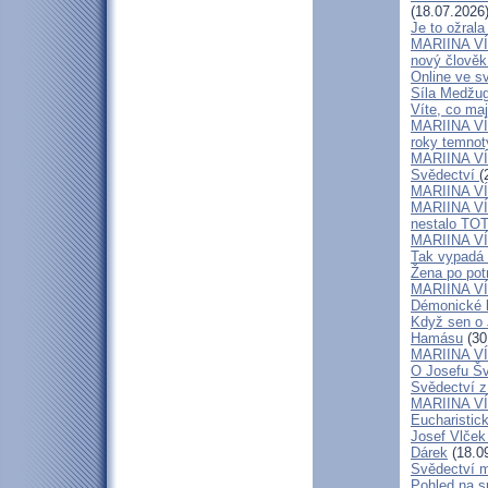
(18.07.2026
Je to ožral
MARIINA VÍT
nový člově
Online ve sv
Síla Medžug
Víte, co ma
MARIINA VÍ
roky temnoty
MARIINA VÍT
Svědectví
(
MARIINA VÍT
MARIINA VÍT
nestalo TOT
MARIINA VÍT
Tak vypadá 
Žena po potr
MARIINA VÍT
Démonické k
Když sen o 
Hamásu
(30
MARIINA VÍ
O Josefu Šv
Svědectví z
MARIINA VÍT
Eucharistic
Josef Vlček
Dárek
(18.0
Svědectví m
Pohled na sp