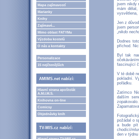
jsem nikdy 
Mapa zajímavostí
mám dělat, 
Marianky
vysvětlena,
Knihy
Jen z důvodů
Zajímavé...
jsem person
„
nikdo nechc
Mimo oblast FATYMu
Výzdoba kostelů
Dodnes toto
příchod. Nic
O nás a kontakty
Byl tak na
Personalizace
očekáváním.
fascinující 
15 nejčtenějších
V té době n
pokladní. V
AMIMS.net nabízí:
pořádku.
Hlavní strana apoštolát
Zatímco Nic
A.M.I.M.S.
dalším send
Knihovna on-line
zopakovalo.
Zapamatoval
Comicsy
Objednávky knih
Fotografick
požádal o s
a bude pít
TV-MIS.cz nabízí:
chodící/mlu
den v týdnu
Hlavní strana TV-MIS.cz