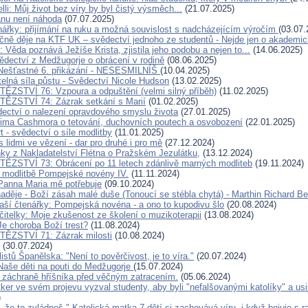
li: Můj život bez víry by byl čistý výsměch...
(21.07.2025)
nu není náhoda
(07.07.2025)
nářky: přijímání na ruku a možná souvislost s nadcházejícím výročím
(03.07.
čně děje na KTF UK – svědectví jednoho ze studentů - Nejde jen o akademic
 Věda poznává Ježíše Krista, zjistila jeho podobu a nejen to...
(14.06.2025)
vědectví z Medžugorje o obrácení v rodině
(08.06.2025)
 Nešťastné 6. přikázání - NESESMILNÍŠ
(10.04.2025)
telná síla půstu - Svědectví Nicole Hudson
(13.02.2025)
ĚZSTVÍ 76: Vzpoura a odpuštění (velmi silný příběh)
(11.02.2025)
ĚZSTVÍ 74: Zázrak setkání s Marií
(01.02.2025)
ectví o nalezení opravdového smyslu života
(27.01.2025)
ima Cashmora o tetování, duchovních poutech a osvobození
(22.01.2025)
t - svědectví o síle modlitby
(11.01.2025)
 lidmi ve vězení - dar pro druhé i pro mě
(27.12.2024)
nky z Nakladatelství Flétna o Pražském Jezulátku,
(13.12.2024)
ĚZSTVÍ 73: Obrácení po 11 letech zdánlivě marných modliteb
(19.11.2024)
 modlitbě Pompejské novény IV.
(11.11.2024)
Panna Maria mě potřebuje
(09.10.2024)
aděje - Boží zásah malé duše (Tonoucí se stébla chytá) - Marthin Richard B
aší čtenářky: Pompejská novéna - a ono to kupodivu šlo
(20.08.2024)
čitelky: Moje zkušenost ze školení o muzikoterapii
(13.08.2024)
Je choroba Boží trest?
(11.08.2024)
TĚZSTVÍ 71: Zázrak milosti
(10.08.2024)
(30.07.2024)
listů Španělska: "Není to pověrčivost, je to víra."
(20.07.2024)
Naše děti na pouti do Medžugorje
(15.07.2024)
 záchraně hříšníka před věčným zatracením.
(05.06.2024)
ker ve svém projevu vyzval studenty, aby byli "nefalšovanými katolíky" a usil
)
, že to zvládneš." Katolická matka 7 dětí si zachovává víru, i když bojuje s 