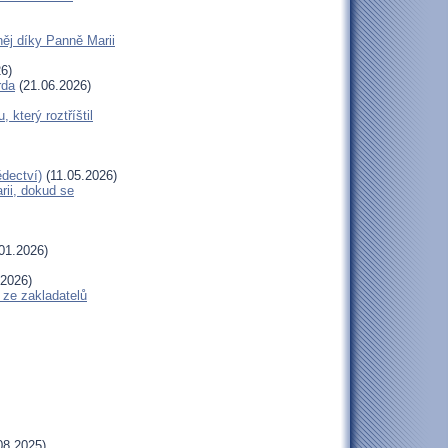
ěj díky Panně Marii
6)
rda
(21.06.2026)
terý roztříštil
dectví)
(11.05.2026)
ii, dokud se
01.2026)
.2026)
 ze zakladatelů
08.2025)