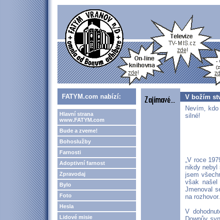
FATYM.com nabízí:
V božím st
Nevím, kdo 
Hlavní strana
silné!
www.FATYM.com
Bude a zveme!
Bohoslužby
Farnosti
„V roce 197
Adoptivní farnost
nikdy nebyl 
Zpravodaj
jsem všechn
však našel
Bylo
Jmenoval se
Foto
na rozhovor
Hesla
V dohodnut
Lidové misie
Downův synd