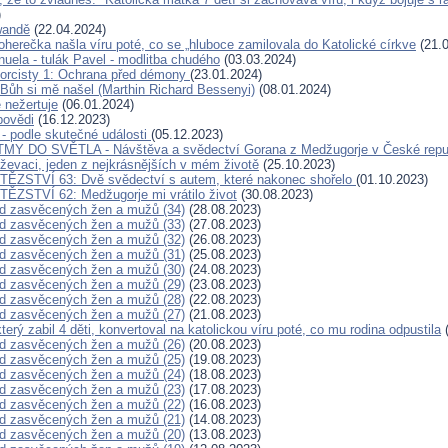
)
wandě
(22.04.2024)
oherečka našla víru poté, co se „hluboce zamilovala do Katolické církve
(21.0
uela - tulák Pavel - modlitba chudého
(03.03.2024)
orcisty 1: Ochrana před démony
(23.01.2024)
 Bůh si mě našel (Marthin Richard Bessenyi)
(08.01.2024)
nežertuje
(06.01.2024)
povědi
(16.12.2023)
 - podle skutečné události
(05.12.2023)
MY DO SVĚTLA - Návštěva a svědectví Gorana z Medžugorje v České repu
iževaci, jeden z nejkrásnějších v mém životě
(25.10.2023)
TĚZSTVÍ 63: Dvě svědectví s autem, které nakonec shořelo
(01.10.2023)
ĚZSTVÍ 62: Medžugorje mi vrátilo život
(30.08.2023)
d zasvěcených žen a mužů (34)
(28.08.2023)
d zasvěcených žen a mužů (33)
(27.08.2023)
d zasvěcených žen a mužů (32)
(26.08.2023)
d zasvěcených žen a mužů (31)
(25.08.2023)
d zasvěcených žen a mužů (30)
(24.08.2023)
d zasvěcených žen a mužů (29)
(23.08.2023)
d zasvěcených žen a mužů (28)
(22.08.2023)
d zasvěcených žen a mužů (27)
(21.08.2023)
 který zabil 4 děti, konvertoval na katolickou víru poté, co mu rodina odpustila
(
d zasvěcených žen a mužů (26)
(20.08.2023)
d zasvěcených žen a mužů (25)
(19.08.2023)
d zasvěcených žen a mužů (24)
(18.08.2023)
d zasvěcených žen a mužů (23)
(17.08.2023)
d zasvěcených žen a mužů (22)
(16.08.2023)
d zasvěcených žen a mužů (21)
(14.08.2023)
d zasvěcených žen a mužů (20)
(13.08.2023)