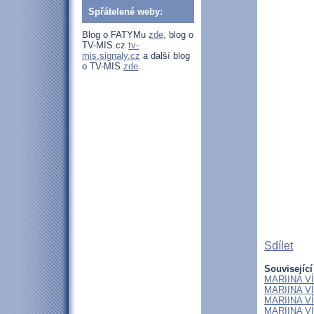
Spřátelené weby:
Blog o FATYMu
zde
, blog o
TV-MIS.cz
tv-
mis.signaly.cz
a další blog
o TV-MIS
zde
.
Sdílet
Související
MARIINA VÍT
MARIINA VÍT
MARIINA VÍT
MARIINA VÍT