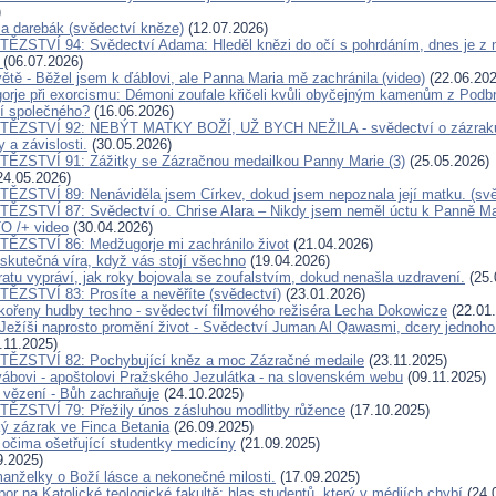
)
a a darebák (svědectví kněze)
(12.07.2026)
ĚZSTVÍ 94: Svědectví Adama: Hleděl knězi do očí s pohrdáním, dnes je z n
k
(06.07.2026)
ětě - Běžel jsem k ďáblovi, ale Panna Maria mě zachránila (video)
(22.06.202
orje při exorcismu: Démoni zoufale křičeli kvůli obyčejným kamenům z Podb
jí společného?
(16.06.2026)
TĚZSTVÍ 92: NEBÝT MATKY BOŽÍ, UŽ BYCH NEŽILA - svědectví o zázraku, k
 a závislosti.
(30.05.2026)
ĚZSTVÍ 91: Zážitky se Zázračnou medailkou Panny Marie (3)
(25.05.2026)
24.05.2026)
ĚZSTVÍ 89: Nenáviděla jsem Církev, dokud jsem nepoznala její matku. (svě
ĚZSTVÍ 87: Svědectví o. Chrise Alara – Nikdy jsem neměl úctu k Panně Mar
O /+ video
(30.04.2026)
ĚZSTVÍ 86: Medžugorje mi zachránilo život
(21.04.2026)
skutečná víra, když vás stojí všechno
(19.04.2026)
atu vypráví, jak roky bojovala se zoufalstvím, dokud nenašla uzdravení.
(25.
ĚZSTVÍ 83: Prosíte a nevěříte (svědectví)
(23.01.2026)
ořeny hudby techno - svědectví filmového režiséra Lecha Dokowicze
(22.01
Ježíši naprosto promění život - Svědectví Juman Al Qawasmi, dcery jednoho
.11.2025)
TĚZSTVÍ 82: Pochybující kněz a moc Zázračné medaile
(23.11.2025)
ábovi - apoštolovi Pražského Jezulátka - na slovenském webu
(09.11.2025)
 vězení - Bůh zachraňuje
(24.10.2025)
ĚZSTVÍ 79: Přežily únos zásluhou modlitby růžence
(17.10.2025)
ký zázrak ve Finca Betania
(26.09.2025)
 očima ošetřující studentky medicíny
(21.09.2025)
9.2025)
anželky o Boží lásce a nekonečné milosti.
(17.09.2025)
or na Katolické teologické fakultě: hlas studentů, který v médiích chybí
(24.