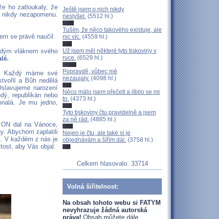
e ho zatloukaly, že
Ještě jsem o nich nikdy
o nikdy nezapomenu.
neslyšel.
(5512 hl.)
Tuším, že něco takového existuje, ale
em se právě naučil.
nic víc.
(4559 hl.)
Už jsem měl některé tyto tiskoviny v
aždým vláknem svého
ruce.
(6529 hl.)
lé.
Popravdě, vůbec mě
ky. Každý máme své
nezaujaly.
(4098 hl.)
tvořil a Bůh nedělá
Oslavujeme narození
Něco málo jsem přečetl a líbilo se mi
dý, republikán nebo
to.
(4373 hl.)
onalá. Je mu jedno,
Tyto tiskoviny čtu pravidelně a jsem
za ně rád.
(4885 hl.)
m ON dal na Vánoce,
y. Abychom zaplatili
Nejen je čtu, ale také si je
e. V každém z nás je
objednávám a šířím dál.
(3758 hl.)
tost, aby Vás objal.
Celkem hlasovalo: 33714
Volná šiřitelnost:
Na obsah tohoto webu si FATYM
nevyhrazuje žádná autorská
práva!
Obsah můžete dále