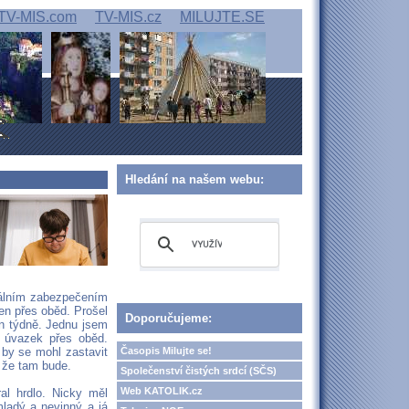
TV-MIS.com
TV-MIS.cz
MILUJTE.SE
Hledání na našem webu:
onálním zabezpečením
jen přes oběd. Prošel
Doporučujeme:
in týdně. Jednu jsem
ý úvazek přes oběd.
Časopis Milujte se!
 by se mohl zastavit
, že tam bude.
Společenství čistých srdcí (SČS)
Web KATOLIK.cz
l hrdlo. Nicky měl
mladý a nevinný a já