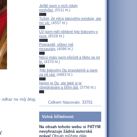
Ještě jsem o nich nikdy
neslyšel.
(5511 hl.)
Tuším, že něco takového existuje, ale
nic víc.
(4557 hl.)
Už jsem měl některé tyto tiskoviny v
ruce.
(6528 hl.)
Popravdě, vůbec mě
nezaujaly.
(4096 hl.)
Něco málo jsem přečetl a líbilo se mi
to.
(4370 hl.)
Tyto tiskoviny čtu pravidelně a jsem
za ně rád.
(4883 hl.)
Nejen je čtu, ale také si je
objednávám a šířím dál.
(3756 hl.)
 odkaz na můj blog,
Celkem hlasovalo: 33701
Volná šiřitelnost:
Na obsah tohoto webu si FATYM
nevyhrazuje žádná autorská
y
práva!
Obsah můžete dále