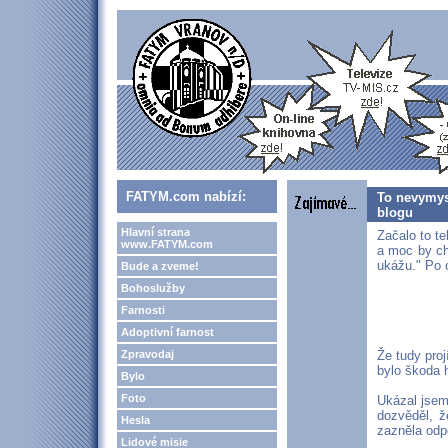
FATYM.com nabízí:
To nevymysl
blogu
Hlavní strana
Začalo to t
www.FATYM.com
a moc by cht
ukážu." Po c
Bude a zveme!
Bohoslužby
Farnosti
Adoptivní farnost
Zpravodaj
Že tudy proj
bylo škoda h
Bylo
Foto
Ukázal jsem
dozvěděl, ž
Hesla
zazněla odp
Lidové misie