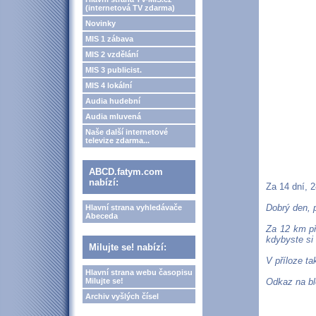
(internetová TV zdarma)
Novinky
MIS 1 zábava
MIS 2 vzdělání
MIS 3 publicist.
MIS 4 lokální
Audia hudební
Audia mluvená
Naše další internetové
televize zdarma...
ABCD.fatym.com
nabízí:
Za 14 dní, 2
Dobrý den, 
Hlavní strana vyhledávače
Abeceda
Za 12 km př
kdybyste si 
Milujte se! nabízí:
V příloze ta
Hlavní strana webu časopisu
Milujte se!
Odkaz na bl
Archiv vyšlých čísel