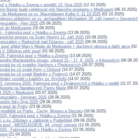
.2025)
uť v Hrádku u Znojma v pondělí 13. října 2025
(12.10.2025)
nín Basler bude celebrovat mši hlavního programu v Medžugorji
(06.10.2025)
ť do Medjugorje se sv. Maxmiliánem Kolbe 5.-11.10.2025
(02.10.2025)
obnovu přátelství se sv. archandělem Michaelem 29. září (nejen) v Sievernic
eruzalém - říjen 2025
(25.09.2025)
uť do Medžugorje
(15.09.2025)
25 - Fatimská pouť v Hrádku u Znojma
(13.09.2025)
ristické procesí na Svatý Hostýn 12. září 2025
(10.09.2025)
eruzalém v Radostíně nad Oslavou - září 2025
(09.09.2025)
 pouť přátel Mary's Meals do Medjugorje + duchovní obnova a další akce
(02.
a V. Dětskou pěší poutí
(01.09.2025)
025: Fatimská pouť v Hrádku u Znojma
(13.08.2025)
ového Mariánského sloupu, víkend 15. - 17. 8. 2025, v Krkonoších
(06.08.20
svatá ke cti svatého Vavřince v Plenkovicích
(26.07.2025)
svatá ke cti svaté Anny v Onšově
(14.07.2025)
svatá ke cti svaté Markéty v Podmyči
(14.07.2025)
hnání vozidel u kapličky sv. Kryštofa
(14.07.2025)
. července 2025: Fatimská pouť v Dyjákovicích u Hrádku v neděli
(11.07.20
jugorje na Nanebevzetí Panny Marie
(09.07.2025)
t 2025 v Medjugorji
(03.07.2025)
eruzalém - červenec 2025
(28.06.2025)
menům řeky Dyje 2025
(28.06.2025)
a pouť do Prahy
(23.06.2025)
modlitbě za Prahu , Čechy, Moravu a Slezsko
(18.06.2025)
2025: Fatimská pouť v Hrádku u Znojma
(11.06.2025)
í u sv. Zdislavy v Jablonné v Podještědí
(09.06.2025)
a pouť - MEDŽUGORJE- 44. výročí zjevení
(12.05.2025)
2025 - Fatimská pouť v Hrádku u Znojma
(12.05.2025)
mova
(21.04.2025)