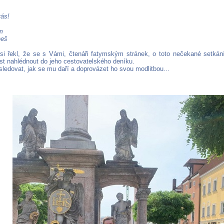
ás!
m
neš
si řekl, že se s Vámi, čtenáři fatymským stránek, o toto nečekané setkán
 nahlédnout do jeho cestovatelského deníku.
sledovat, jak se mu daří a doprovázet ho svou modlitbou...