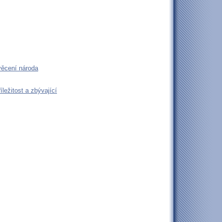
věcení národa
ležitost a zbývající