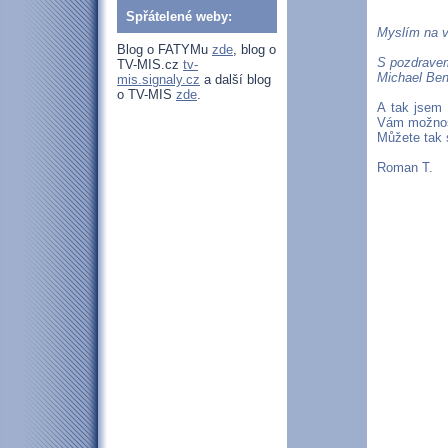
Spřátelené weby:
Myslím na v
Blog o FATYMu
zde
, blog o
S pozdrave
TV-MIS.cz
tv-
Michael Be
mis.signaly.cz
a další blog
o TV-MIS
zde
.
A tak jsem 
Vám možnost
Můžete tak 
Roman T.