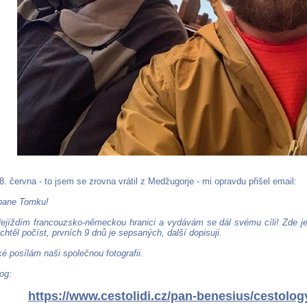
8. června - to jsem se zrovna vrátil z Medžugorje - mi opravdu přišel email:
pane Tomku!
ejíždím francouzsko-německou hranici a vydávám se dál svému cíli! Zde je
chtěl počíst, prvních 9 dnů je sepsaných, další dopisuji.
ké posílám naši společnou fotografii.
og:
https://www.cestolidi.cz/pan-benesius/cestolog