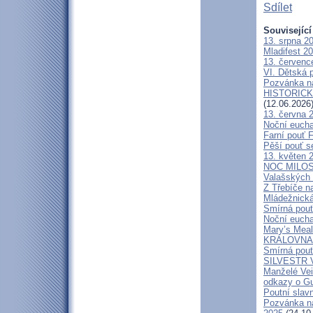
Sdílet
Související
13. srpna 2
Mladifest 2
13. červenc
VI. Dětská p
Pozvánka n
HISTORICKÝ 
(12.06.2026
13. června 
Noční eucha
Farní pouť 
Pěší pouť s
13. květen 
NOC MILOSTÍ
Valašských 
Z Třebíče n
Mládežnická
Smírná pouť
Noční eucha
Mary’s Meal
KRÁLOVNA M
Smírná pouť
SILVESTR V 
Manželé V
odkazy o G
Poutní slavn
Pozvánka na