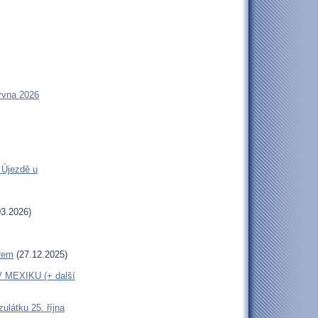
rvna 2026
 Újezdě u
3.2026)
erem
(27.12.2025)
MEXIKU (+ další
látku 25. října