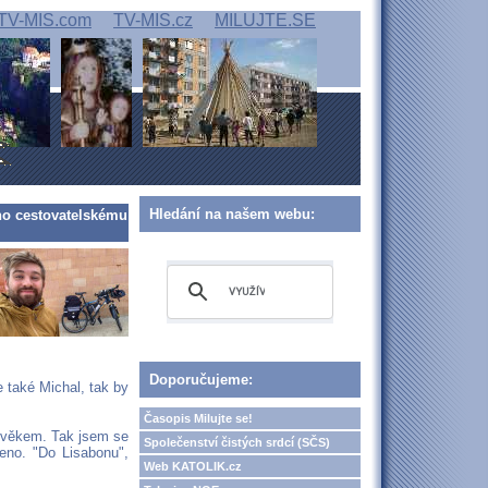
TV-MIS.com
TV-MIS.cz
MILUJTE.SE
Hledání na našem webu:
eho cestovatelskému
Doporučujeme:
e také Michal, tak by
Časopis Milujte se!
lověkem. Tak jsem se
Společenství čistých srdcí (SČS)
eno. "Do Lisabonu",
Web KATOLIK.cz