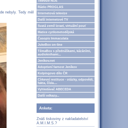
Televize NOE
Rádio PROGLAS
kde nebyly. Tedy měl
Internetová televize
Další internetové TV
Svatá země Izrael, virtuální pouť
Matice cyrilometodějská
Časopis Immaculata
JukeBox on-line
TémaBox s přednáškami, kázáními,
audioknihami...
Jeníkov.net
Adoptivní farnost Jeníkov
Kolpingovo dílo ČR
Církevní restituce - otázky, odpovědi,
fakta, čísla....
Vyhledávač ABECEDA
Další odkazy...
Anketa:
Znáš tiskoviny z nakladatelství
A.M.I.M.S.?