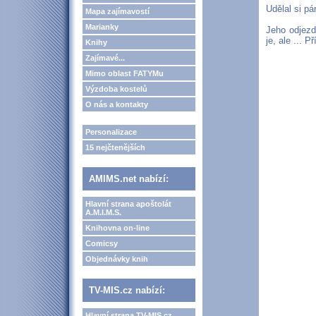
Udělal si pá
Mapa zajímavostí
Marianky
Jeho odjezd
je, ale ...
Knihy
Zajímavé...
Mimo oblast FATYMu
Výzdoba kostelů
O nás a kontakty
Personalizace
15 nejčtenějších
AMIMS.net nabízí:
Hlavní strana apoštolát
A.M.I.M.S.
Knihovna on-line
Comicsy
Objednávky knih
TV-MIS.cz nabízí:
Hlavní strana TV-MIS.cz