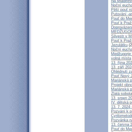
Na Mladifes
Noční eucha
Pěší pouť r
Putování -a
Pouť do Med
Pouť k Pra
Doprovázení
MEDŽUGORJ
Silvestr v 
Pouť k Praž
Jezulátku
(2
Noční eucha
Medžugorje 
volná místa
13. října 2
13. září 20
Ohlédnutí z
Pouť Nový J
Mariánská p
Projekt obn
Mariánská p
Zlatá sobot
13. srpen 20
IV. dětská p
13. 7. 2024 
Pozvání k p
Cyrilometod
Pozvánka n
13. června 2
Pouť do Medž