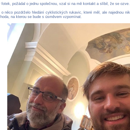
r fotek, požádal o jednu společnou, vzal si na mě kontakt a slíbil, že se ozve.
 o něco pozdrželo hledání cyklistických rukavic, které měl, ale najednou ni
 Příhoda, na kterou se bude s úsměvem vzpomínat.