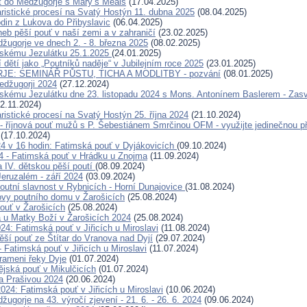
t do Medžugorje s Mary’s Meals
(17.04.2025)
ristické procesí na Svatý Hostýn 11. dubna 2025
(08.04.2025)
odin z Lukova do Přibyslavic
(06.04.2025)
neb pěší pouť v naší zemi a v zahraničí
(23.02.2025)
žugorje ve dnech 2. - 8. března 2025
(08.02.2025)
žskému Jezulátku 25.1.2025
(24.01.2025)
 dětí jako „Poutníků naděje“ v Jubilejním roce 2025
(23.01.2025)
E: SEMINÁŘ PŮSTU, TICHA A MODLITBY - pozvání
(08.01.2025)
Medžugorji 2024
(27.12.2024)
skému Jezulátku dne 23. listopadu 2024 s Mons. Antonínem Baslerem - Zas
2.11.2024)
ristické procesí na Svatý Hostýn 25. října 2024
(21.10.2024)
- říjnová pouť mužů s P. Šebestiánem Smrčinou OFM - využijte jedinečnou pří
(17.10.2024)
024 v 16 hodin: Fatimská pouť v Dyjákovicích
(09.10.2024)
24 - Fatimská pouť v Hrádku u Znojma
(11.09.2024)
a IV. dětskou pěší poutí
(08.09.2024)
eruzalém - září 2024
(03.09.2024)
outní slavnost v Rybnicích - Horní Dunajovice
(31.08.2024)
ovy poutního domu v Žarošicích
(25.08.2024)
ouť v Žarošicích
(25.08.2024)
a u Matky Boží v Žarošicích 2024
(25.08.2024)
24: Fatimská pouť v Jiřicích u Miroslavi
(11.08.2024)
ěší pouť ze Štítar do Vranova nad Dyjí
(29.07.2024)
- Fatimská pouť v Jiřicích u Miroslavi
(11.07.2024)
rameni řeky Dyje
(01.07.2024)
ějská pouť v Mikulčicích
(01.07.2024)
a Prašivou 2024
(20.06.2024)
024: Fatimská pouť v Jiřicích u Miroslavi
(10.06.2024)
ugorje na 43. výročí zjevení - 21. 6. - 26. 6. 2024
(09.06.2024)