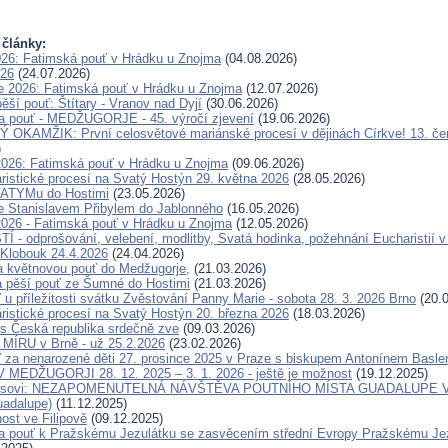
 články:
026: Fatimská pouť v Hrádku u Znojma
(04.08.2026)
026
(24.07.2026)
e 2026: Fatimská pouť v Hrádku u Znojma
(12.07.2026)
ěší pouť: Štítary - Vranov nad Dyjí
(30.06.2026)
a pouť - MEDŽUGORJE - 45. výročí zjevení
(19.06.2026)
OKAMŽIK: První celosvětové mariánské procesí v dějinách Církve! 13. če
)
2026: Fatimská pouť v Hrádku u Znojma
(09.06.2026)
ristické procesí na Svatý Hostýn 29. května 2026
(28.05.2026)
FATYMu do Hostimi
(23.05.2026)
e Stanislavem Přibylem do Jablonného
(16.05.2026)
2026 - Fatimská pouť v Hrádku u Znojma
(12.05.2026)
 - odprošování, velebení, modlitby, Svatá hodinka, požehnání Eucharistií v
Klobouk 24.4.2026
(24.04.2026)
a květnovou pouť do Medžugorje,
(21.03.2026)
 pěší pouť ze Šumné do Hostimi
(21.03.2026)
 u příležitosti svátku Zvěstování Panny Marie - sobota 28. 3. 2026 Brno
(20.0
ristické procesí na Svatý Hostýn 20. března 2026
(18.03.2026)
s Česká republika srdečně zve
(09.03.2026)
ÍRU v Brně - už 25.2.2026
(23.02.2026)
 za nenarozené děti 27. prosince 2025 v Praze s biskupem Antonínem Basl
MEDŽUGORJI 28. 12. 2025 – 3. 1. 2026 - ještě je možnost
(19.12.2025)
eisovi: NEZAPOMENUTELNÁ NÁVŠTĚVA POUTNÍHO MÍSTA GUADALUPE V 
uadalupe)
(11.12.2025)
ost ve Filipově
(09.12.2025)
 pouť k Pražskému Jezulátku se zasvěcením střední Evropy Pražskému Jezu