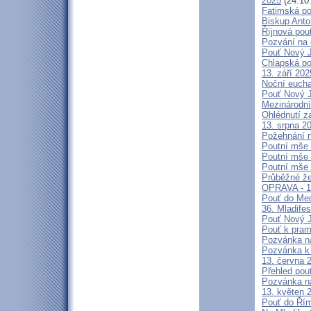
2025
(24.10
Fatimská po
Biskup Anto
Říjnová pou
Pozvání na 
Pouť Nový J
Chlapská po
13. září 20
Noční eucha
Pouť Nový J
Mezinárodní
Ohlédnutí z
13. srpna 2
Požehnání n
Poutní mše 
Poutní mše 
Poutní mše 
Průběžné že
OPRAVA - 13
Pouť do Med
36. Mladifes
Pouť Nový J
Pouť k pra
Pozvánka n
Pozvánka k 
13. června 
Přehled pout
Pozvánka n
13. květen 
Pouť do Ří