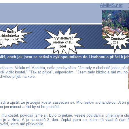
AMIMS.net
íš, aneb jak jsem se setkal s cyklopoutníkem do Lisabonu a přišel k j
elefonem. Volala mi Markéta, naše prodavačka: "Je tady v obchodě jeden pán
ěl vidět kostel." "Tak ať přijde", odpovídám. "Jsem tady blízko a rád mu ho
hvílce přijel, na kole.
íždí a zjistil, že je zdejší kostel zasvěcen sv. Michaelovi archandělovi. A on j
o jen minout a rád by si ho prohlédl.
 mu kostel, povídali jsme si. Bylo to pěkné, veselé povídání s příjemným č
e je z Brna. A je na cestě 2. den. Zeptal jsem se, kam má vlastně namíř
ověď, která mě překvapila.