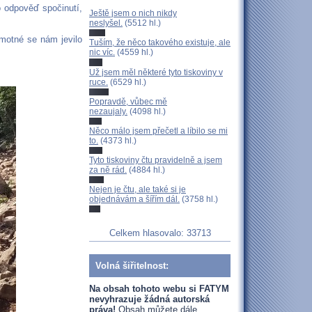
o odpověď spočinutí,
Ještě jsem o nich nikdy
neslyšel.
(5512 hl.)
motné se nám jevilo
Tuším, že něco takového existuje, ale
nic víc.
(4559 hl.)
Už jsem měl některé tyto tiskoviny v
ruce.
(6529 hl.)
Popravdě, vůbec mě
nezaujaly.
(4098 hl.)
Něco málo jsem přečetl a líbilo se mi
to.
(4373 hl.)
Tyto tiskoviny čtu pravidelně a jsem
za ně rád.
(4884 hl.)
Nejen je čtu, ale také si je
objednávám a šířím dál.
(3758 hl.)
Celkem hlasovalo: 33713
Volná šiřitelnost:
Na obsah tohoto webu si FATYM
nevyhrazuje žádná autorská
práva!
Obsah můžete dále