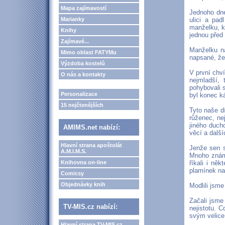
Mapa zajímavostí
Jednoho dne
Marianky
ulici a pa
manželku, kt
Knihy
jednou před 
Zajímavé...
Manželku na
Mimo oblast FATYMu
napsané, že 
Výzdoba kostelů
V první chví
O nás a kontakty
nejmladší, 
pohybovali 
Personalizace
byl konec ká
15 nejčtenějších
Tyto naše d
růženec, ne
jiného duch
AMIMS.net nabízí:
věcí a další
Hlavní strana apoštolát
Jenže sen s
A.M.I.M.S.
Mnoho známý
Knihovna on-line
říkali i ně
plamínek na
Comicsy
Objednávky knih
Modlili jsme
Začali jsme
TV-MIS.cz nabízí:
nejistotu. 
svým velice
Hlavní strana TV-MIS.cz