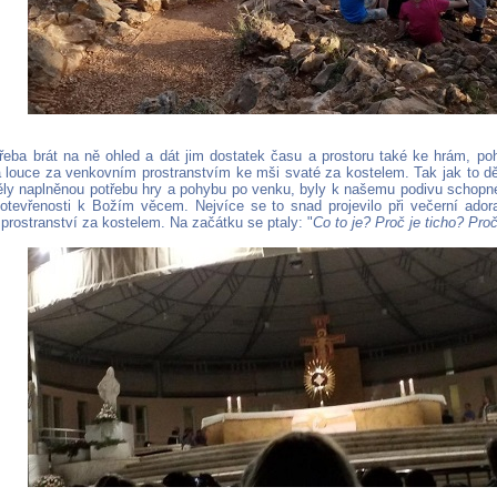
 třeba brát na ně ohled a dát jim dostatek času a prostoru také ke hrám, p
a louce za venkovním prostranstvím ke mši svaté za kostelem. Tak jak to d
ly naplněnou potřebu hry a pohybu po venku, byly k našemu podivu schopn
 otevřenosti k Božím věcem. Nejvíce se to snad projevilo při večerní ado
prostranství za kostelem. Na začátku se ptaly: "
Co to je? Proč je ticho? Pro