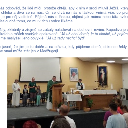
ás odpověď, že lidé mlčí, protože chtějí, aby k nim v srdci mluvil Ježíš, kter
chleba a dívá se na nás. On se dívá na nás s láskou, vnímá vše, co pro
 je pro něj viditelné. Přijímá nás s láskou, objímá jak máma nebo táta své 
aslouchá tomu, co mu v tichu srdce říkáme…
išily, zklidnily a zřejmě se začaly nalaďovat na duchovní rovinu. Kupodivu je 
akcích a mších svatých opakované: "
Já už chci domů, je to dlouhé, už poj
me neslyšeli jeho obvyklé: "
Já už tady nechci být!
"
 jasné, že jim je tu dobře a na otázku, kdy půjdeme domů, dokonce řekly, 
se snad může stát jen v Medžugorji.