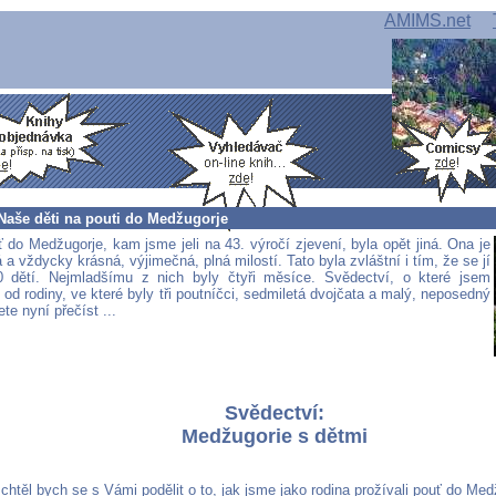
AMIMS.net
Naše děti na pouti do Medžugorje
 do Medžugorje, kam jsme jeli na 43. výročí zjevení, byla opět jiná. Ona je
 a vždycky krásná, výjimečná, plná milostí. Tato byla zvláštní i tím, že se jí
0 dětí. Nejmladšímu z nich byly čtyři měsíce. Svědectví, o které jsem
 od rodiny, ve které byly tři poutníčci, sedmiletá dvojčata a malý, neposedný
te nyní přečíst ...
Svědectví:
Medžugorie s dětmi
, chtěl bych se s Vámi podělit o to, jak jsme jako rodina prožívali pouť do Med