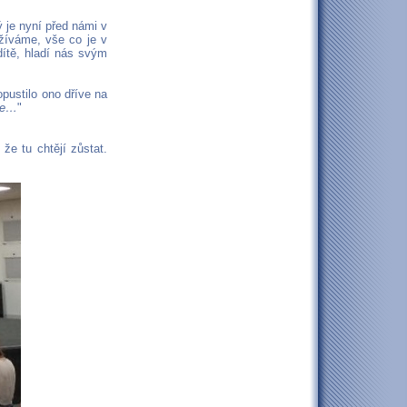
ý je nyní před námi v
žíváme, vše co je v
dítě, hladí nás svým
opustilo ono dříve na
ďme…
"
že tu chtějí zůstat.