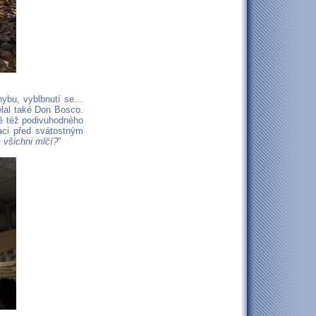
ohybu, vyblbnutí se…
ělal také Don Bosco.
é též podivuhodného
raci před svátostným
č všichni mlčí?
"