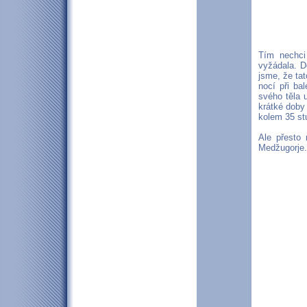
Tím nechci
vyžádala. D
jsme, že ta
nocí při ba
svého těla 
krátké doby
kolem 35 st
Ale přesto
Medžugorje.