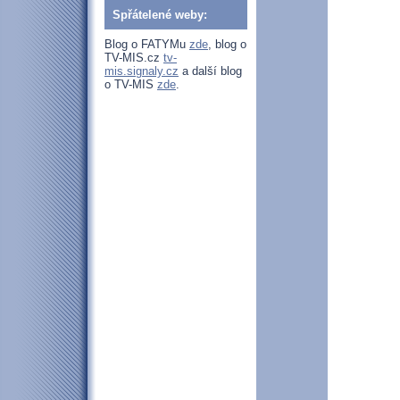
Spřátelené weby:
Blog o FATYMu
zde
, blog o
TV-MIS.cz
tv-
mis.signaly.cz
a další blog
o TV-MIS
zde
.