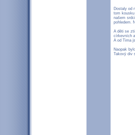
Dostaly od n
tom kousku 
našem srdci
pohledem. N
A děti se zt
církevních 
A od Tima js
Naopak bylo
Takový div 