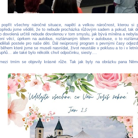
 popřít všechny náročné situace, napětí a velkou náročnost, kterou si
opředu jsme věděli, že to nebude procházka růžovým sadem a pokud, tak do
to dovolená určitě nebude dovolenou v tom smyslu, jak bývá míněna a nebyla
lení věcí, úprkem na autobus, rozlámaným tělem v autobuse, o to rozlám
udělali postele pro naše děti. Dál neúprosný program s pevnými časy odjezd
 během které jsme se museli nasnídat, život neustále v poklusu a to i v le
upňů… ale také bylo několik chvil odpočinku, siesty….
 mezi trním se objevily krásné růže. Tak jak byly na obrázku pana Ně