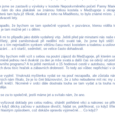
 jsme se zastavili u vývěsky v kostele Neposkvrněného početí Panny Mari
dl nám do oka plakátek se známou fotkou kostela v Medžugorje s okraj
erá tam byla již třikrát, dvakrát z toho na Mladifestu, to bylo známé místo.
dvaceti lety.
padlo, že bychom se tam společně vypravili, v pozvánce, kterou viděla té
je tam možné jet i s dětmi.
li mi to připadlo jako dobře vydařený vtip. Ještě před pár minutami nás naše r
tříletý, plně zaměstnávali při nedělní mši svaté tak, že jsme byli stěží
se s tím nejmladším synkem většinu času mezi kostelem a toaletou a usilovn
zání… a ti starší, sedmiletí, se velice často dohadovali.
ítky bychom měli vzít s sebou na poutní zájezd do Medžugorje, při kterém s
jméně jednou ne-li dvakrát za den je mše svatá a další čas se odvíjí od pos
ovního programu? A to ještě nemluvě o 15 hodinové cestě v autobusu, neko
ch dvou tisíc hraček a zábavních drobností. To tedy asi vůbec nepřichází v ú
e vyplnil. Vnuknutá myšlenka vydat se na pouť nezapadla, ale zůstala nám
ch nám říkalo, že je to čiré bláznovství, že z toho nebudeme mít nic my a
kteří kněží. Nicméně v srdci dále doutnala touha se tam vydat a ta touha 
děje.
 se za to společně, jestli máme jet a svítalo nám, že ano.
 vyřizovat doklady pro celou rodinu, shánět potřebné věci a nakonec se přihl
Co když děcka začnou v autobuse divočit, hádat se, pokřikovat, co když tříl
 hlasitým způsobem, což dokáže opravdu výjimečně…. Co když?