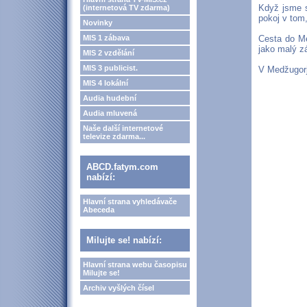
Když jsme s
(internetová TV zdarma)
pokoj v tom,
Novinky
MIS 1 zábava
Cesta do Me
jako malý z
MIS 2 vzdělání
MIS 3 publicist.
V Medžugorji
MIS 4 lokální
Audia hudební
Audia mluvená
Naše další internetové
televize zdarma...
ABCD.fatym.com
nabízí:
Hlavní strana vyhledávače
Abeceda
Milujte se! nabízí:
Hlavní strana webu časopisu
Milujte se!
Archiv vyšlých čísel