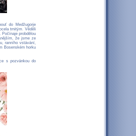
 pouť do Medžugorje
cela trnitým. Věděli
. Počínaje probdělou
anějším, že jsme ze
u, ranního vstávání,
tním Bosenském horku
mce s pozvánkou do