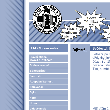
FATYM.com nabízí:
Svědectví: 
Letošní pouť
Hlavní strana
vždycky jiná
www.FATYM.com
účastnilo 1
požádal tátu
Bude a zveme!
Tim, si může
Bohoslužby
Farnosti
Adoptivní farnost
Zpravodaj
Bylo
Foto
Hesla
Milí přátelé
Lidové misie