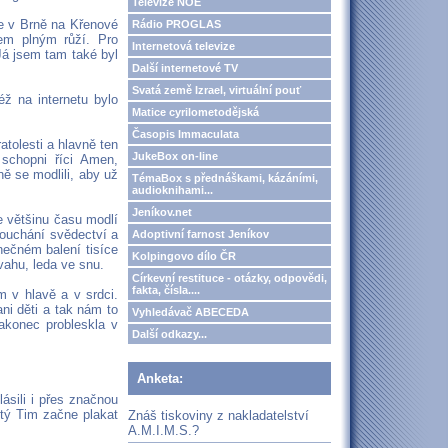
Televize NOE
e v Brně na Křenové
Rádio PROGLAS
em plným růží. Pro
Internetová televize
 Já jsem tam také byl
Další internetové TV
Svatá země Izrael, virtuální pouť
ž na internetu bylo
Matice cyrilometodějská
Časopis Immaculata
atolesti a hlavně ten
JukeBox on-line
 schopni říci Amen,
ě se modlili, aby už
TémaBox s přednáškami, kázáními,
audioknihami...
Jeníkov.net
e většinu času modlí
louchání svědectví a
Adoptivní farnost Jeníkov
nečném balení tisíce
Kolpingovo dílo ČR
vahu, leda ve snu.
Církevní restituce - otázky, odpovědi,
fakta, čísla....
 v hlavě a v srdci.
ni děti a tak nám to
Vyhledávač ABECEDA
nakonec probleskla v
Další odkazy...
Anketa:
ásili i přes značnou
etý Tim začne plakat
Znáš tiskoviny z nakladatelství
A.M.I.M.S.?