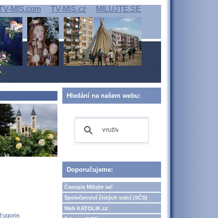
TV-MIS.com
TV-MIS.cz
MILUJTE.SE
Hledání na našem webu:
Doporučujeme:
Časopis Milujte se!
Společenství čistých srdcí (SČS)
Web KATOLIK.cz
žugorie.