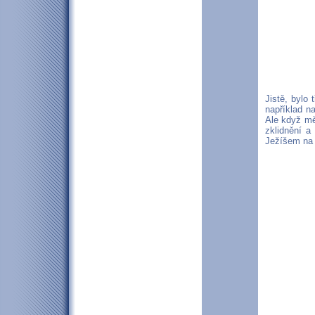
Jistě, bylo
například n
Ale když mě
zklidnění a
Ježíšem na 