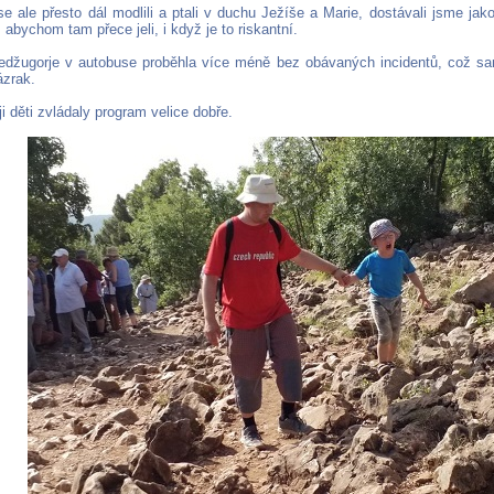
e ale přesto dál modlili a ptali v duchu Ježíše a Marie, dostávali jsme jak
 abychom tam přece jeli, i když je to riskantní.
džugorje v autobuse proběhla více méně bez obávaných incidentů, což sa
ázrak.
 děti zvládaly program velice dobře.