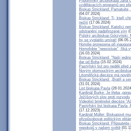
Připomínky arcibiskupa Jana 
vzdělávacích programů pro pře
Biskup Strickland: Pamatujte,
(04.07.2024)
Biskup Strickland: Ti, kteří ch
nežijí
(17.06.2024)
Biskup Strickland: Katolíci ne
odstranění nadpřirozené víry
(0
Polský arcibiskup Górzyński: 
by se vyplatilo umírat!
(06.05.
Homilie pronesena při inaugur
Homofobie "neexistuje", říká 
(16.03.2024)
Biskup Strickland: "Naší jedin
dar od Boha
(15.02.2024)
Pastýřský list pro neděli pře
Novým olomouckým arcibiskup
Litoměřická diecéze má novéh
Biskup Strickland: „Bratři a se
(31.01.2024)
List biskupa Pavla
(28.01.2024
Kardinál Burke: Je třeba „opr
Ježíšových slov proti rozvodu
Videolist brněnské diecéze "
Pastýřský list biskupa Pav
(17.12.2023)
Kardinál Müller: Biskupové mus
přizpůsobovat politickým elitá
Biskup Strickland: Připoutejte
nepokojů v našem světě
(01.1