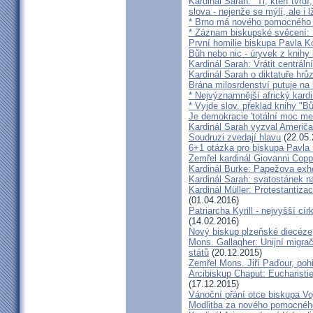
Kardinál Sarah: "Ti, kteří tvrd
slova - nejenže se mýlí, ale i l
* Brno má nového pomocného b
* Záznam biskupské svěcení: B
První homilie biskupa Pavla K
Bůh nebo nic - úryvek z knihy
Kardinál Sarah: Vrátit centrální
Kardinál Sarah o diktatuře hr
Brána milosrdenství putuje na
* Nejvýznamnější africký kardi
* Vyjde slov. překlad knihy "B
Je demokracie 'totální moc me
Kardinál Sarah vyzval Američ
Soudruzi zvedají hlavu
(22.05.
6+1 otázka pro biskupa Pavla
Zemřel kardinál Giovanni Cop
Kardinál Burke: Papežova exh
Kardinál Sarah: svatostánek n
Kardinál Müller: Protestantiza
(01.04.2016)
Patriarcha Kyrill - nejvyšší cí
(14.02.2016)
Nový biskup plzeňské diecéze
Mons. Gallagher: Unijní migrač
států
(20.12.2015)
Zemřel Mons. Jiří Paďour, poh
Arcibiskup Chaput: Eucharisti
(17.12.2015)
Vánoční přání otce biskupa Vo
Modlitba za nového pomocnéh