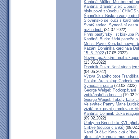
Kardinál Müller: Musíme mít p
Kardinál Brandmüller: Liberální
biskupové způsobují CHAOS v 
Španělsko: Biskup varuje před
Slovensko se loučí s kardin
Svatý stolec: Synodální cesta
rozhodnutí
(24.07.2022)
První pastýřský list biskupa P
Kardinál Burke žádá papeže o
Mons. Pavel Konzbul novým b
Kázání Dominika kardinála Duky
15. 5. 2022
(17.05.2022)
Novým pražským arcibiskupem
(13.05.2022)
Dominik Duka: Není vinen jen vo
(04.05.2022)
Výzva Svatého otce Františka
Polsko: Arcibiskup Gadecki na
Synodální cestě
(23.02.2022)
George Weigel: Podkopávání II
vatikánského koncilu
(19.02.2
George Weigel: Tekutý katoli
Ve svátek Panny Marie Lurdské
vizitátor + první promluva v M
Kardinál Dominik Duka reaguje
(09.02.2022)
Útoky na Benedikta XVI. přichá
Církve (soubor článků)
(09.02.
Karol Dučák: Katolická círke
ateistický komunismus odsoud