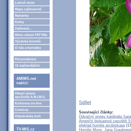
Lidové misie
Mapa zajímavostí
Marianky
Knihy
Zajímavé...
Mimo oblast FATYMu
Výzdoba kostelů
O nás a kontakty
Personalizace
15 nejčtenějších
AMIMS.net
nabízí:
Hlavní strana
apoštolát A.M.I.M.S.
Sdílet
Knihovna on-line
Comicsy
Související články:
Objednávky knih
Odvážný projev kardinála Sar
Američtí biskupové zasvětili 
překlad homilie arcibiskupa
(13
TV-MIS.cz
Homilie Mons. Jana Graubnera 