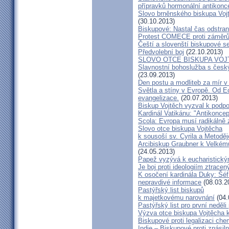
přípravků hormonální antikon
Slovo brněnského biskupa Vojt
(30.10.2013)
Biskupové: Nastal čas odstran
Protest COMECE proti záměr
Čeští a slovenští biskupové s
Předvolební boj
(22.10.2013)
SLOVO OTCE BISKUPA VOJ
Slavnostní bohoslužba s česk
(23.09.2013)
Den postu a modliteb za mír v 
Světla a stíny v Evropě. Od Ec
evangelizace.
(20.07.2013)
Biskup Vojtěch vyzval k podpoř
Kardinál Vatikánu: "Antikonce
Scola: Evropa musí radikálně z
Slovo otce biskupa Vojtěcha
k sousoší sv. Cyrila a Metodě
Arcibiskup Graubner k Velkém
(24.05.2013)
Papež vyzývá k eucharistick
Je boj proti ideologiím ztracen
K osočení kardinála Duky: Šéf
nepravdivé informace
(08.03.2
Pastýřský list biskupů
k majetkovému narovnání
(04.
Pastýřský list pro první neděli
Výzva otce biskupa Vojtěcha 
Biskupové proti legalizaci ch
Indie – Biskupové proti znásil