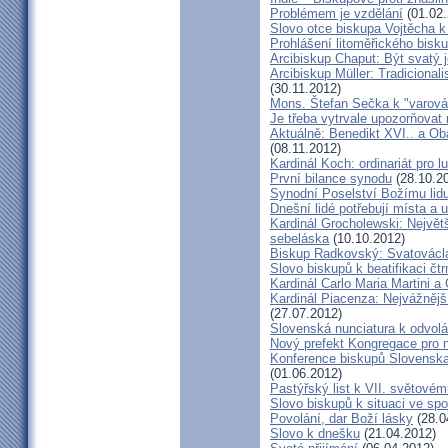
Problémem je vzdělání
(01.02.
Slovo otce biskupa Vojtěcha 
Prohlášení litoměřického bis
Arcibiskup Chaput: Být svatý j
Arcibiskup Müller: Tradicional
(30.11.2012)
Mons. Štefan Sečka k "varován
Je třeba vytrvale upozorňovat
Aktuálně: Benedikt XVI.. a Ob
(08.11.2012)
Kardinál Koch: ordinariát pro l
První bilance synodu
(28.10.2
Synodní Poselství Božímu lid
Dnešní lidé potřebují místa a u
Kardinál Grocholewski: Největ
sebeláska
(10.10.2012)
Biskup Radkovský: Svatováclavs
Slovo biskupů k beatifikaci čt
Kardinál Carlo Maria Martini a
Kardinál Piacenza: Nejvážněj
(27.07.2012)
Slovenská nunciatura k odvol
Nový prefekt Kongregace pro 
Konference biskupů Slovenska
(01.06.2012)
Pastýřský list k VII. světovém
Slovo biskupů k situaci ve spo
Povolání, dar Boží lásky
(28.0
Slovo k dnešku
(21.04.2012)