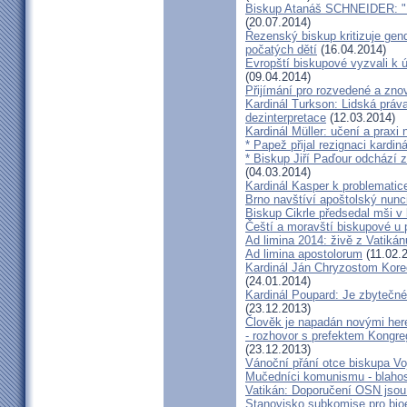
Biskup Atanáš SCHNEIDER: "Na
(20.07.2014)
Řezenský biskup kritizuje gen
počatých dětí
(16.04.2014)
Evropští biskupové vyzvali k 
(09.04.2014)
Přijímání pro rozvedené a zn
Kardinál Turkson: Lidská práva 
dezinterpretace
(12.03.2014)
Kardinál Müller: učení a praxi 
* Papež přijal rezignaci kardin
* Biskup Jiří Paďour odchází 
(04.03.2014)
Kardinál Kasper k problemati
Brno navštíví apoštolský nun
Biskup Cikrle předsedal mši v 
Čeští a moravští biskupové u 
Ad limina 2014: živě z Vatik
Ad limina apostolorum
(11.02.
Kardinál Ján Chryzostom Kore
(24.01.2014)
Kardinál Poupard: Je zbytečné 
(23.12.2013)
Člověk je napadán novými he
- rozhovor s prefektem Kongre
(23.12.2013)
Vánoční přání otce biskupa Vo
Mučedníci komunismu - blahos
Vatikán: Doporučení OSN jsou
Stanovisko subkomise pro bioe