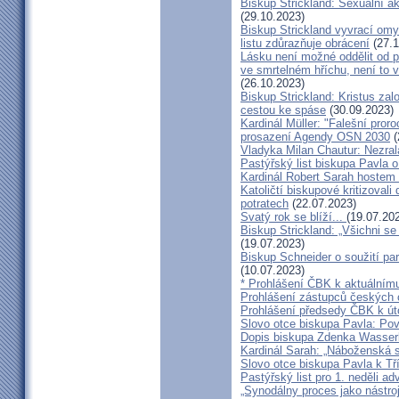
Biskup Strickland: Sexuální ak
(29.10.2023)
Biskup Strickland vyvrací omyl
listu zdůrazňuje obrácení
(27.1
Lásku není možné oddělit od p
ve smrtelném hříchu, není to 
(26.10.2023)
Biskup Strickland: Kristus zalo
cestou ke spáse
(30.09.2023)
Kardinál Müller: "Falešní pror
prosazení Agendy OSN 2030
(
Vladyka Milan Chautur: Nezra
Pastýřský list biskupa Pavla o
Kardinál Robert Sarah hostem 
Katoličtí biskupové kritizovali
potratech
(22.07.2023)
Svatý rok se blíží...
(19.07.20
Biskup Strickland: „Všichni se
(19.07.2023)
Biskup Schneider o soužití p
(10.07.2023)
* Prohlášení ČBK k aktuálnímu
Prohlášení zástupců českých c
Prohlášení předsedy ČBK k út
Slovo otce biskupa Pavla: Pov
Dopis biskupa Zdenka Wasserb
Kardinál Sarah: „Náboženská 
Slovo otce biskupa Pavla k Tří
Pastýřský list pro 1. neděli ad
„Synodálny proces jako nástro