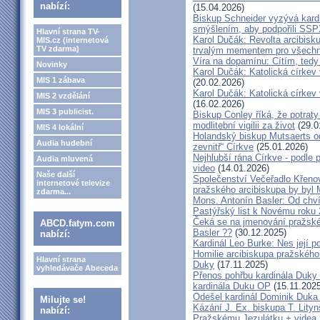
nabízí:
(15.04.2026)
Biskup Schneider vyzývá kardi
smýšlením, aby podpořili SS
Hlavní strana TV-
Karol Dučák: Revolta arcibisk
MIS.cz (internetová
TV zdarma)
trvalým mementem pro všechny
Víra na dopamínu: Cítím, ted
Novinky
Karol Dučák: Katolická církev v
MIS 1 zábava
(20.02.2026)
Karol Dučák: Katolická církev v
MIS 2 vzdělání
(16.02.2026)
MIS 3 publicist.
Biskup Conley říká, že potrat
modlitební vigilii za život
(29.0
MIS 4 lokální
Holandský biskup Mutsaerts ods
Audia hudební
zevnitř“ Církve
(25.01.2026)
Nejhlubší rána Církve - podle
Audia mluvená
video
(14.01.2026)
Naše další
Společenství Večeřadlo Křeno
internetové televize
pražského arcibiskupa by byl 
zdarma...
Mons. Antonín Basler: Od chvíl
Pastýřský list k Novému roku
Čeká se na jmenování pražské
ABCD.fatym.com
Basler ??
(30.12.2025)
nabízí:
Kardinál Leo Burke: Nes její p
Homilie arcibiskupa pražského
Hlavní strana
Duky
(17.11.2025)
vyhledávače Abeceda
Přenos pohřbu kardinála Duky
kardinála Duku OP
(15.11.2025
Odešel kardinál Dominik Duka 
Milujte se!
Kázání J. Ex. biskupa T. Lity
nabízí:
Pražskému Jezulátku + videa 