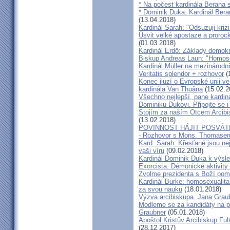
* Na počest kardinála Berana 
* Dominik Duka: Kardinál Beran
(13.04.2018)
Kardinál Sarah: "Odsuzuji kriz
Úsvit velké apostaze a proroc
(01.03.2018)
Kardinál Erdö: Základy demokra
Biskup Andreas Laun: "Homos
Kardinál Müller na mezinárodní
Veritatis splendor + rozhovor
(
Konec iluzí o Evropské unii ve
kardinála Van Thuâna
(15.02.2
Všechno nejlepší, pane kardiná
Dominiku Dukovi. Připojte se i
Stojím za naším Otcem Arcib
(13.02.2018)
POVINNOST HÁJIT POSVÁT
- Rozhovor s Mons. Thomase
Kard. Sarah: Křesťané jsou ne
vaši víru
(09.02.2018)
Kardinál Dominik Duka k výsl
Exorcista: Démonické aktivity
Zvolme prezidenta s Boží pom
Kardinál Burke: homosexualita
za svou nauku
(18.01.2018)
Výzva arcibiskupa. Jana Grau
Modleme se za kandidáty na pr
Graubner
(05.01.2018)
Apoštol Kristův Arcibiskup Ful
(28.12.2017)