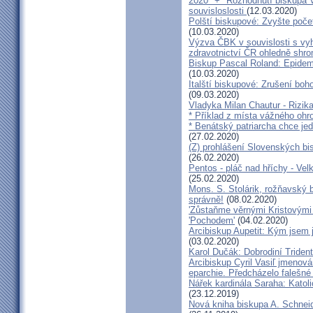
2020 *+* Rozhodnutí biskupa V
souvisloslosti
(12.03.2020)
Polští biskupové: Zvyšte poče
(10.03.2020)
Výzva ČBK v souvislosti s vy
zdravotnictví ČR ohledně shr
Biskup Pascal Roland: Epidem
(10.03.2020)
Italští biskupové: Zrušení boh
(09.03.2020)
Vladyka Milan Chautur - Rizika
* Příklad z místa vážného o
* Benátský patriarcha chce je
(27.02.2020)
(Z) prohlášení Slovenských b
(26.02.2020)
Pentos - pláč nad hříchy - Ve
(25.02.2020)
Mons. S. Stolárik, rožňavský
správně!
(08.02.2020)
'Zůstaňme věrnými Kristovými 
'Pochodem'
(04.02.2020)
Arcibiskup Aupetit: Kým jsem 
(03.02.2020)
Karol Dučák: Dobrodiní Triden
Arcibiskup Cyril Vasiľ jmenov
eparchie. Předcházelo falešné
Nářek kardinála Saraha: Katoli
(23.12.2019)
Nová kniha biskupa A. Schneid