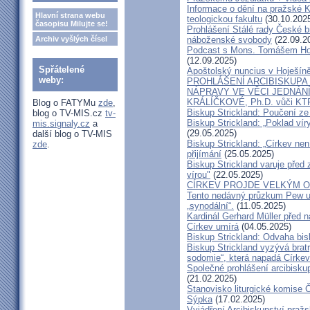
Informace o dění na pražské Ka
Hlavní strana webu
teologickou fakultu
(30.10.202
časopisu Milujte se!
Prohlášení Stálé rady České b
Archiv vyšlých čísel
náboženské svobody
(22.09.2
Podcast s Mons. Tomášem Ho
(12.09.2025)
Spřátelené
Apoštolský nuncius v Hoješín
weby:
PROHLÁŠENÍ ARCIBISKUPA
NÁPRAVY VE VĚCI JEDNÁNÍ
KRÁLÍČKOVÉ, Ph.D. vůči KT
Blog o FATYMu
zde
,
Biskup Strickland: Poučení 
blog o TV-MIS.cz
tv-
Biskup Strickland: „Poklad ví
mis.signaly.cz
a
(29.05.2025)
další blog o TV-MIS
Biskup Strickland: „Církev nen
zde
.
přijímání
(25.05.2025)
Biskup Strickland varuje před 
vírou"
(22.05.2025)
CÍRKEV PROJDE VELKÝM O
Tento nedávný průzkum Pew uk
„synodální“.
(11.05.2025)
Kardinál Gerhard Müller před 
Církev umírá
(04.05.2025)
Biskup Strickland: Odvaha bi
Biskup Strickland vyzývá bratry
sodomie“, která napadá Církev
Společné prohlášení arcibisk
(21.02.2025)
Stanovisko liturgické komise
Sýpka
(17.02.2025)
Vyjádření Arcibiskupství pra