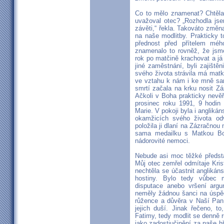
Co to mělo znamenat? Chtěla
uvažoval otec? „Rozhodla js
závěti,“ řekla. Takováto změ
na naše modlitby. Prakticky 
přednost před přítelem mé
znamenalo to rovněž, že jsm
rok po matčině krachovat a j
jiné zaměstnání, byli zajiště
svého života strávila má ma
ve vztahu k nám i ke mně sam
smrtí začala na krku nosit Z
Ačkoli v Boha prakticky nevěř
prosinec roku 1991, 9 hodin 
Marie. V pokoji byla i angliká
okamžicích svého života odvr
položila ji dlaní na Zázračnou 
sama medailku s Matkou Boží
nádorovité nemoci.
Nebude asi moc těžké předsta
Můj otec zemřel odmítaje Krist
nechtěla se účastnit anglikán
hostiny. Bylo tedy vůbec m
disputace anebo vršení arg
neměly žádnou šanci na úspěc
růžence a důvěra v Naší Pan
jejich duší. Jinak řečeno, t
Fatimy, tedy modlit se denně r
jako zadostiučinění za naše hř