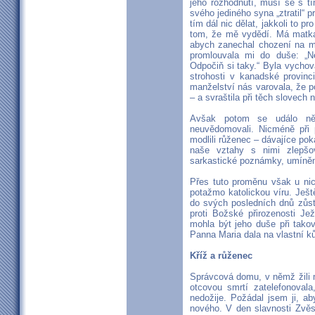
jeho rozhodnutí, musí se s tí
svého jediného syna „ztratil“ p
tím dál nic dělat, jakkoli to p
tom, že mě vydědí. Má matka
abych zanechal chození na mš
promlouvala mi do duše: „N
Odpočiň si taky.“ Byla vychov
strohosti v kanadské provinc
manželství nás varovala, že 
– a svraštila při těch slovech 
Avšak potom se událo ně
neuvědomovali. Nicméně při
modlili růženec – dávajíce po
naše vztahy s nimi zlepšo
sarkastické poznámky, umíněnost
Přes tuto proměnu však u nic
potažmo katolickou víru. Ješt
do svých posledních dnů zůs
proti Božské přirozenosti Je
mohla být jeho duše při tako
Panna Maria dala na vlastní ků
Kříž a růženec
Správcová domu, v němž žili 
otcovou smrtí zatelefonovala
nedožije. Požádal jsem ji, a
nového. V den slavnosti Zvěs