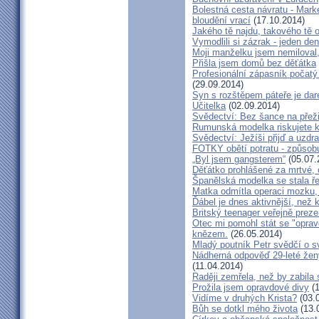
Bolestná cesta návratu - Marké
bloudění vrací
(17.10.2014)
Jakého tě najdu, takového tě 
Vymodlili si zázrak - jeden d
Moji manželku jsem nemiloval,
Přišla jsem domů bez děťátka
Profesionální zápasník počatý 
(29.09.2014)
Syn s rozštěpem páteře je dar
Učitelka
(02.09.2014)
Svědectví: Bez šance na přeži
Rumunská modelka riskujete kar
Svědectví: Ježíši přijď a uzdr
FOTKY obětí potratu - způsob
„Byl jsem gangsterem“
(05.07.
Děťátko prohlášené za mrtvé, 
Španělská modelka se stala ře
Matka odmítla operaci mozku,
Ďábel je dnes aktivnější, než 
Britský teenager veřejně preze
Otec mi pomohl stát se "opra
knězem.
(26.05.2014)
Mladý poutník Petr svědčí o 
Nádherná odpověď 29-leté ženy
(11.04.2014)
Raději zemřela, než by zabila 
Prožila jsem opravdové divy
(1
Vidíme v druhých Krista?
(03.
Bůh se dotkl mého života
(13.