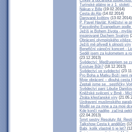
Církev a občanská společnost
Turínské plátno je z 1. století
Nákup v Bille
(19.02.2014)
Cesta do Alp
(14.02.2014)
Darované květiny
(13.02.2014)
P. Pavel Havlát: Kněžství je p
Passoliniho Evangelium podle
Ježíš je Bohem života - myš
inspirované Duchem Svatým
(
Obrácení olympijského vítěze
Ježíš mě přivedl k plnosti víry
Benefiční vánoční koncert - L
Seděl jsem za kulometem a rozm
(23.12.2013)
Svědectví: Medžugorjem se za
Existuje Bůh?
(18.12.2013)
Svědectví ve svědectví
(23.11
Pro Boha a Matku Boží není 
Moje obrácení – dlouhá cesta 
Zeptali jsme se...sestřičky Vo
Svědectví paní Libuše Danišo
Kněžské svěcení v Brně - Mich
Ztráta křesťanské víry
(21.05.
Uzdravení muslimského parašu
Modlil se za mne a za moji dc
Kde končí naděje, začíná pekl
(22.04.2013)
Smrt sestry Resoluty (bl. Rest
Talkshow Cesta k andělům
(12
Babi, kolik vlastně ti je let?
(1