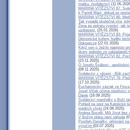
matku. (svědectví)
(11.05.2026
MARIINA VÍTĚZSTVÍ 87: Svědec
k Panně Marii, dokud se nest
MARIINA VÍTĚZSTVÍ 86: Medžu
Tak vypadá skutečná víra, kdy
Žena po potratu vypráví, jak r
uzdravení.
(25.01.2026)
MARIINA VÍTĚZSTVÍ 83: Prosít
Démonické kořeny hudby techn
Dokowicze
(22.01.2026)
Když sen o Ježíši naprosto p
dcery jednoho ze zakladatelů
MARIINA VÍTĚZSTVÍ 82: Pochy
(23.11.2025)
O Josefu Švábovi - apoštolov
(09.11.2025)
Svědectví z vězení - Bůh zac
MARIINA VÍTĚZSTVÍ 79: Přeži
(17.10.2025)
Eucharistický zázrak ve Finca
Josef Vlček očima ošetřující 
Dárek
(18.09.2025)
Svědectví manželky o Boží lá
Pohled na spor na Katolické te
médiích chybí
(24.08.2025)
Andrea Bocelli: Můj život bez 
V Božím plánu není náhoda
(0
Postřeh čtenářky: přijímání n
výročím
(03.07.2025)