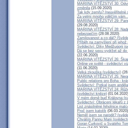
MARIINA VÍTĚZSTVÍ 30: Odvrát
změnila
(15.09.2020)
Tak kdy zemřu? (neuvěřitelné 
Za velmi mnoho vděčím vám..
MARIINA VÍTĚZSTVÍ 29: Panna 
(29.08.2020)
MARIINA VÍTĚZSTVÍ 28: Nadpř
nebezpečím
(28.08.2020)
Zamilovanost a co dál? (Svěde
Příběh na zamyšlení při jehož
Svědectví: Díky Medžugorji js
Dá se bez sexu vydržet až do 
(22.06.2020)
MARIINA VÍTĚZSTVÍ 26: Škapul
Online ve světě - svědectví vi
(11.06.2020)
Velká zkouška (svědectví)
(28
MARIINA VÍTĚZSTVÍ 25: Neopu
Public relations pro Boha - kr
Svědectví: Potkal jsem anděla
MARIINA VÍTĚZSTVÍ 24: Růžen
(svědectví kněze)
(01.04.2020
V mém domě buď Královna (sv
Svědectví: Obrácení lékařů z 
List znásilněné řeholnice mat
Proč jsem katolík
(06.03.2020)
Neměl jsem se narodit? (svěde
Chválím Pannu Marii (svědect
Goran Čurkovič u Svatého Tom
Marie
(14.02.2020)