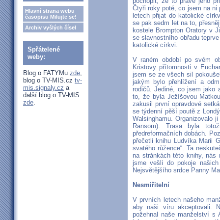
pochopit, že to právě jeho p
Čtyři roky poté, co jsem na ni
Hlavní strana webu
letech přijat do katolické cír
časopisu Milujte se!
se pak sedm let na to, přesněj
Archiv vyšlých čísel
kostele Brompton Oratory v Ji
se slavnostního obřadu teprve 
katolické církvi.
Spřátelené
weby:
V raném období po svém obr
Kristovy přítomnosti v Euchari
Blog o FATYMu
zde
,
jsem se ze všech sil pokouše
blog o TV-MIS.cz
tv-
jakým bylo přehlížení a odm
mis.signaly.cz
a
rodičů. Jediné, co jsem jako 
další blog o TV-MIS
to, že byla Ježíšovou Matkou
zde
.
zakusil první opravdové setkán
se týdenní pěší poutě z Lond
Walsinghamu. Organizovalo ji
Ransom). Trasa byla toto
předreformačních dobách. Pozdě
přečetli knihu Ludvíka Marii 
svatého růžence“. Ta neskuteč
na stránkách této knihy, nás
jsme vešli do pokoje našic
Nejsvětějšího srdce Panny Mar
Nesmiřitelní
V prvních letech našeho manž
aby naši víru akceptovali. 
požehnal naše manželství s A