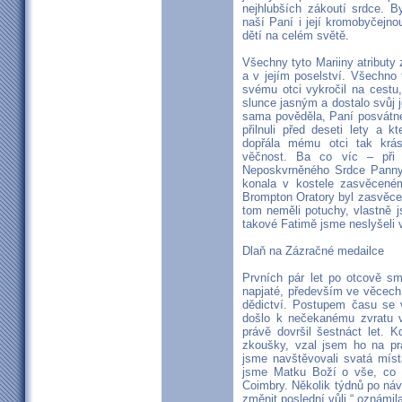
nejhlubších zákoutí srdce. B
naší Paní i její kromobyčejno
dětí na celém světě.
Všechny tyto Mariiny atributy 
a v jejím poselství. Všechno 
svému otci vykročil na cestu
slunce jasným a dostalo svůj 
sama pověděla, Paní posvátné
přilnuli před deseti lety a 
dopřála mému otci tak krás
věčnost. Ba co víc – při
Neposkvrněného Srdce Panny
konala v kostele zasvěcené
Brompton Oratory byl zasvěce
tom neměli potuchy, vlastně 
takové Fatimě jsme neslyšeli 
Dlaň na Zázračné medailce
Prvních pár let po otcově s
napjaté, především ve věcech
dědictví. Postupem času se v
došlo k nečekanému zvratu v
právě dovršil šestnáct let. 
zkoušky, vzal jsem ho na pr
jsme navštěvovali svatá místa
jsme Matku Boží o vše, co n
Coimbry. Několik týdnů po ná
změnit poslední vůli,“ oznámil