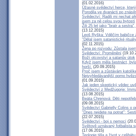
(01.02.2016)
Úžasné svědectví herce, který 
Porodila ve dvanácti po znásiln
Svědectví: Radili mi nechat p
jsem za ně celou svou bytostí
Žili 25 let jako "bratr a sestr
(13.12.2015)
Leoš Ryška: Vděčím babičce za
"Dělal jsem satanistické rituál
(02.11.2015)
Žena po rozvodu: Zůstala jse
Svědectví: Proměnění
(19.10.
Boží otcovství a satanův útok
Když jsem měla šestnáct, byla
horší.
(20.09.2015)
Proč jsem a zůstávám katolík
Nejvyhledávanější porno hvězd
(01.09.2015)
Jak jeden skeptický vědec uvě
Svědectví z Medžugorje: Imma
(13.08.2015)
Beáta Chrenová: Děti nepotřeb
(09.08.2015)
Svědectví Gabrielly Colins o 
"Dnes nejdete na potrat": Sest
(22.07.2015)
Svědectví - boj s nemocí
(20.0
Světově uznávaný fotbalista 
(17.06.2015)
Teologie těla a život v celibát