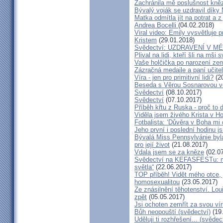
Zachránila mě poslušnost kněz
Bývalý voják se uzdravil díky
Matka odmítla jít na potrat a z
Andrea Bocelli
(04.02.2018)
Viral video: Emily vysvětluje p
Kristem
(29.01.2018)
Svědectví: UZDRAVENÍ V 
Plival na lidi, kteří šli na mši
Vaše holčička po narození zemř
Zázračná medaile a paní učite
Víra - jen pro primitivní lidi?
(20
Beseda s Věrou Sosnarovou ve
Svědectví
(08.10.2017)
Svědectví
(07.10.2017)
Příběh křtu z Ruska - proč to 
Viděla jsem živého Krista v Hos
Fotbalista: ‘Důvěra v Boha mi 
Jeho první i poslední hodinu js
Bývalá Miss Pennsylvánie byla 
pro její život
(21.08.2017)
Vdala jsem se za kněze
(02.07
Svědectví na KEFASFESTu: m
světla“
(22.06.2017)
TOP příběh! Vidět mého otce, 
homosexualitou
(23.05.2017)
Ze znásilnění těhotenství. Lou
zpět
(05.05.2017)
Jsi ochoten zemřít za svou vír
Bůh neopouští (svědectví)
(19
Uděluji ti rozhřešení... (svědec