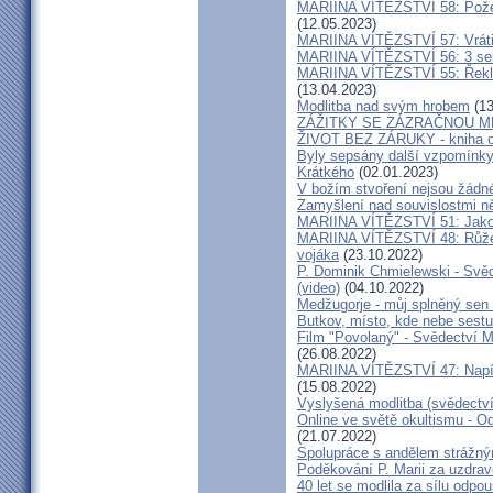
MARIINA VÍTĚZSTVÍ 58: Požeh
(12.05.2023)
MARIINA VÍTĚZSTVÍ 57: Vrátil
MARIINA VÍTĚZSTVÍ 56: 3 seku
MARIINA VÍTĚZSTVÍ 55: Řekla 
(13.04.2023)
Modlitba nad svým hrobem
(13
ZÁŽITKY SE ZÁZRAČNOU M
ŽIVOT BEZ ZÁRUKY - kniha od
Byly sepsány další vzpomínky
Krátkého
(02.01.2023)
V božím stvoření nejsou žádn
Zamyšlení nad souvislostmi n
MARIINA VÍTĚZSTVÍ 51: Jako 
MARIINA VÍTĚZSTVÍ 48: Růžen
vojáka
(23.10.2022)
P. Dominik Chmielewski - Svěd
(video)
(04.10.2022)
Medžugorje - můj splněný sen 
Butkov, místo, kde nebe sest
Film "Povolaný" - Svědectví Mar
(26.08.2022)
MARIINA VÍTĚZSTVÍ 47: Napíšu
(15.08.2022)
Vyslyšená modlitba (svědectví
Online ve světě okultismu - Od 
(21.07.2022)
Spolupráce s andělem strážný
Poděkování P. Marii za uzdrav
40 let se modlila za sílu odpo