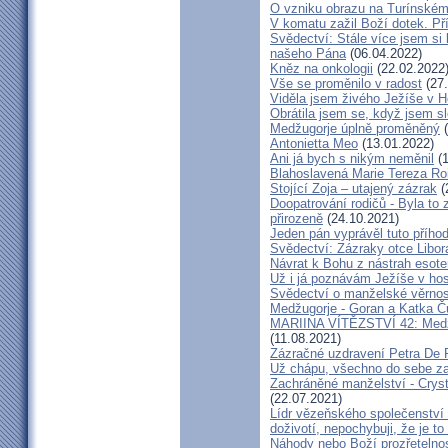
O vzniku obrazu na Turínském
V komatu zažil Boží dotek. Pří
Svědectví: Stále více jsem si
našeho Pána
(06.04.2022)
Kněz na onkologii
(22.02.2022
Vše se proměnilo v radost
(27.
Viděla jsem živého Ježíše v Ho
Obrátila jsem se, když jsem sle
Medžugorje úplně proměněný
(
Antonietta Meo
(13.01.2022)
Ani já bych s nikým neměnil
(1
Blahoslavená Marie Tereza Roig
Stojící Zoja – utajený zázrak
(
Doopatrování rodičů - Byla to
přirozeně
(24.10.2021)
Jeden pán vyprávěl tuto přího
Svědectví: Zázraky otce Libo
Návrat k Bohu z nástrah esote
Už i já poznávám Ježíše v hos
Svědectví o manželské věrnost
Medžugorje - Goran a Katka Ču
MARIINA VÍTĚZSTVÍ 42: Medžug
(11.08.2021)
Zázračné uzdravení Petra De 
Už chápu, všechno do sebe z
Zachráněné manželství - Crysta
(22.07.2021)
Lídr vězeňského společenství
doživotí, nepochybuji, že je to
Náhody nebo Boží prozřetelno