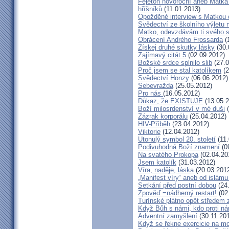
Fejeton novoroční aneb Matka
hříšníků
(11.01.2013)
Opožděné interview s Matkou
Svědectví ze školního výletu
Matko, odevzdávám ti svého 
Obrácení Andrého Frossarda
(
Získej druhé skutky lásky
(30.
Zajímavý citát 5
(02.09.2012)
Božské srdce splnilo slib
(27.0
Proč jsem se stal katolíkem
(2
Svědectví Honzy
(06.06.2012)
Sebevražda
(25.05.2012)
Pro nás
(16.05.2012)
Důkaz, že EXISTUJE
(13.05.2
Boží milosrdenství v mé duši
(
Zázrak korporálu
(25.04.2012)
HIV-Příběh
(23.04.2012)
Viktorie
(12.04.2012)
Utonulý symbol 20. století
(11.
Podivuhodná Boží znamení
(0
Na svatého Prokopa
(02.04.20
Jsem katolík
(31.03.2012)
Víra, naděje, láska
(20.03.201
„Manifest víry“ aneb od islámu
Setkání před postní dobou
(24
Zpověď =nádherný restart!
(02
Turínské plátno opět středem
Když Bůh s námi, kdo proti n
Adventní zamyšlení
(30.11.201
Když se řekne exercicie na mo