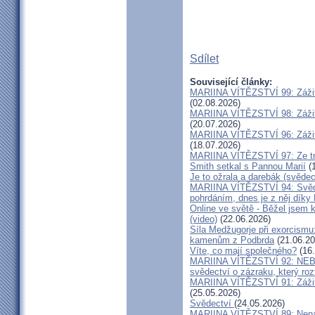
Sdílet
Související články:
MARIINA VÍTĚZSTVÍ 99: Zážit
(02.08.2026)
MARIINA VÍTĚZSTVÍ 98: Zážit
(20.07.2026)
MARIINA VÍTĚZSTVÍ 96: Zážit
(18.07.2026)
MARIINA VÍTĚZSTVÍ 97: Ze tm
Smith setkal s Pannou Marií
(1
Je to ožrala a darebák (svědec
MARIINA VÍTĚZSTVÍ 94: Svěde
pohrdáním, dnes je z něj díky
Online ve světě - Běžel jsem 
(video)
(22.06.2026)
Síla Medžugorje při exorcismu
kamenům z Podbrda
(21.06.20
Víte, co mají společného?
(16.
MARIINA VÍTĚZSTVÍ 92: NE
svědectví o zázraku, který rozt
MARIINA VÍTĚZSTVÍ 91: Zážit
(25.05.2026)
Svědectví
(24.05.2026)
MARIINA VÍTĚZSTVÍ 89: Nenávi