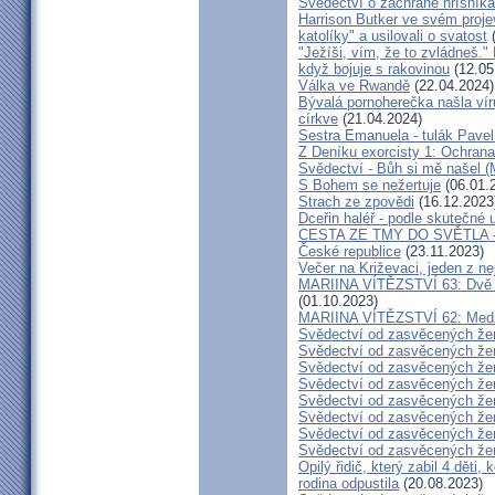
Svědectví o záchraně hříšník
Harrison Butker ve svém proje
katolíky" a usilovali o svatost
(
"Ježíši, vím, že to zvládneš."
když bojuje s rakovinou
(12.05
Válka ve Rwandě
(22.04.2024)
Bývalá pornoherečka našla vír
církve
(21.04.2024)
Sestra Emanuela - tulák Pavel
Z Deníku exorcisty 1: Ochra
Svědectví - Bůh si mě našel (
S Bohem se nežertuje
(06.01.
Strach ze zpovědi
(16.12.2023
Dceřin haléř - podle skutečné 
CESTA ZE TMY DO SVĚTLA - N
České republice
(23.11.2023)
Večer na Križevaci, jeden z n
MARIINA VÍTĚZSTVÍ 63: Dvě s
(01.10.2023)
MARIINA VÍTĚZSTVÍ 62: Medžug
Svědectví od zasvěcených že
Svědectví od zasvěcených že
Svědectví od zasvěcených že
Svědectví od zasvěcených že
Svědectví od zasvěcených že
Svědectví od zasvěcených že
Svědectví od zasvěcených že
Svědectví od zasvěcených že
Opilý řidič, který zabil 4 děti,
rodina odpustila
(20.08.2023)