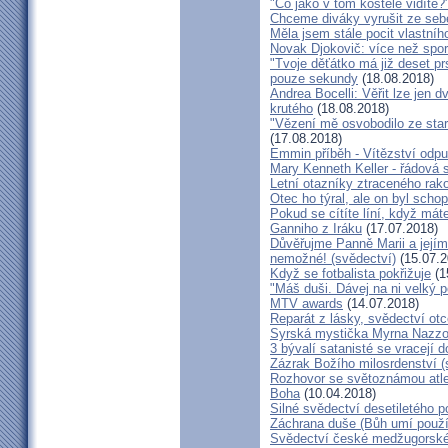
"Co jako v tom kostele vidíte?
Chceme diváky vyrušit ze seb
Měla jsem stále pocit vlastníh
Novak Djokovič: více než spo
"Tvoje děťátko má již deset pr
pouze sekundy
(18.08.2018)
Andrea Bocelli: Věřit lze jen
krutého
(18.08.2018)
"Vězení mě osvobodilo ze star
(17.08.2018)
Emmin příběh - Vítězství odpu
Mary Kenneth Keller - řádová 
Letní otazníky ztraceného ra
Otec ho týral, ale on byl scho
Pokud se cítíte líní, když mát
Ganniho z Iráku
(17.07.2018)
Důvěřujme Panně Marii a jejímu
nemožné! (svědectví)
(15.07.2
Když se fotbalista pokřižuje
(1
"Máš duši. Dávej na ni velký 
MTV awards
(14.07.2018)
Reparát z lásky, svědectví ot
Syrská mystička Myrna Nazzou
3 bývalí satanisté se vracejí 
Zázrak Božího milosrdenství (
Rozhovor se světoznámou atle
Boha
(10.04.2018)
Silné svědectví desetiletého p
Záchrana duše (Bůh umí použít
Svědectví české medžugorské 