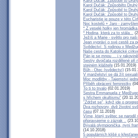
Karol Dučák: Způsobil to Druhý
Karol Dučák: Způsobilto Druhý
Karol Dučák: Způsobil to Druhý
Karol Dučák: Způsobil to Druhý
Eucharistie je pouze v této Cír
Noc kostelů + Jaro - zamyšlen
* Z veselé holky jen hromádka
* Hodina, která za to stála...
(2
Ježíš a Marie - světlo pro naši
Jean vypráví o své cestě za 
Svědectví: S rodinou v Medžug
Naše cesta do Katolické církve
Pán je se mnou ... i v rakovin
Sestry dvojčata rozdělené při
stejném klášteře
(15.01.2019)
Bůh - Otec (svědectví)
(15.01.
V manželství se dá žít sexual
Moc modlitby - Tajemství jedn
Příběh obrácení feministky
(04
To ti to trvalo
(02.01.2019)
Sestra Emmanuela z Medžugorj
s hříchem okultismu"
(20.11.2
"Zdržet se", když jde o progre
Dva rozhovory, dvě životní sv
času
(07.11.2018)
Víme, který světec se narodil
připravujeme o zázrak ..
(23.10
Bývalá olympionička, nyní fran
(14.10.2018)
5 populárních klišé o křesťane