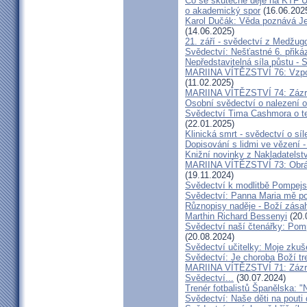
Co se skutečně děje na KTF UK
o akademický spor
(16.06.202
Karol Dučák: Věda poznává Ježí
(14.06.2025)
21. září - svědectví z Medžugo
Svědectví: Nešťastné 6. při
Nepředstavitelná síla půstu -
MARIINA VÍTĚZSTVÍ 76: Vzpour
(11.02.2025)
MARIINA VÍTĚZSTVÍ 74: Zázra
Osobní svědectví o nalezení 
Svědectví Tima Cashmora o te
(22.01.2025)
Klinická smrt - svědectví o síl
Dopisování s lidmi ve vězení -
Knižní novinky z Nakladatelst
MARIINA VÍTĚZSTVÍ 73: Obráce
(19.11.2024)
Svědectví k modlitbě Pompejs
Svědectví: Panna Maria mě po
Různopisy naděje - Boží zásah
Marthin Richard Bessenyi
(20.
Svědectví naší čtenářky: Pomp
(20.08.2024)
Svědectví učitelky: Moje zkuš
Svědectví: Je choroba Boží tr
MARIINA VÍTĚZSTVÍ 71: Zázra
Svědectví...
(30.07.2024)
Trenér fotbalistů Španělska: "N
Svědectví: Naše děti na pout