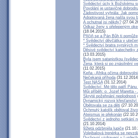
Svědectví úcty k Božskému sr
Povolání je ustavičné dobrodr
Žádostivost vyhrála: Jak porno
Adoptovaná žena našla svou b
A ochutnal jsi někdy?
(27.04.2
Odkaz ženy s přelepeným okem
(18.04.2015)
Přičiň se a Pán Bůh ti pomůže
* Svědectví děvčátka v utečen
* Svědectví bratra syrských m
Děsivé svědectví katechetky z
(13.03.2015)
Byla jsem satanistkou (svědec
Žena, která si po znásilnění ve 
(11.02.2015)
Keňa - Afrika očima dobrovoln
Nečekaná příhoda
(31.12.2014
Test NASA
(31.12.2014)
Svědectví: Mé tělo patří Pán
Můj příběh: o. Jozef Maretta -
Skryté požehnání neplodnosti
Dynamický rozvoj křesťanství v
Obětovala se za děti
(27.10.20
Ochrnutý katolík obětoval živo
Ateismus je překonán
(22.10.2
Svědectví z jednoho setkání 
(21.10.2014)
92letá odzbrojila lupiče
(21.10.
Volejbalová trenérka se nevzdá
Duchovní uzdravení v Lurdech