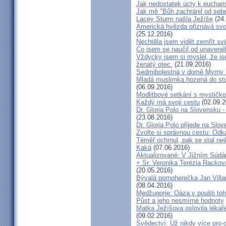
Jak nedostatek úcty k eucharist
Jak mě "Bůh zachránil od seb
Lacey Sturm našla Ježíše
(24.
Americká hvězda přiznává svou 
(25.12.2016)
Nechtěla jsem vidět zemřít své
Co jsem se naučil od unavenéh
Vždycky jsem si myslel, že j
ženatý otec.
(21.09.2016)
Sedmibolestná v domě Myrny
Mladá muslimka hozená do stud
(06.09.2016)
Modlitbové setkání s mystičk
Každý má svoji cestu
(02.09.2
Dr. Gloria Polo na Slovensku 
(23.08.2016)
Dr. Gloria Polo přijede na Slo
Zvolte si správnou cestu: Odk
Téměř ochrnul, pak se stal nej
Kaká
(07.06.2016)
Aktualizované: V Jižním Súdán
+ Sr. Veronika Terézia Rackov
(20.05.2016)
Bývalá pornoherečka Jan Villar
(08.04.2016)
Medžugorje: Oáza v poušti toh
Půst a jeho nesmírné hodnoty
Matka Ježíšova oslovila lékaře
(09.02.2016)
Svědectví: Už nikdy více pro-c