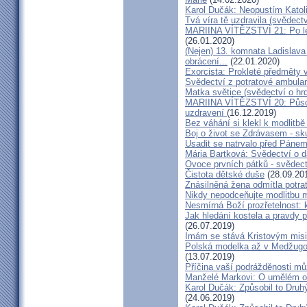
Karol Dučák: Neopustím Katol
Tvá víra tě uzdravila (svědec
MARIINA VÍTĚZSTVÍ 21: Po let
(26.01.2020)
(Nejen) 13. komnata Ladislava
obrácení...
(22.01.2020)
Exorcista: Prokleté předměty
Svědectví z potratové ambula
Matka světice (svědectví o hr
MARIINA VÍTĚZSTVÍ 20: Působ
uzdravení
(16.12.2019)
Bez váhání si klekl k modlitb
Boj o život se Zdrávasem - sk
Usadit se natrvalo před Páne
Mária Bartková: Svědectví o d
Ovoce prvních pátků - svědect
Čistota dětské duše
(28.09.20
Znásilněná žena odmítla potrat
Nikdy nepodceňujte modlitbu 
Nesmírná Boží prozřetelnost: k
Jak hledání kostela a pravdy p
(26.07.2019)
Imám se stává Kristovým mis
Polská modelka až v Medžugorj
(13.07.2019)
Příčina vaší podrážděnosti můž
Manželé Markovi: O umělém opl
Karol Dučák: Způsobil to Druh
(24.06.2019)