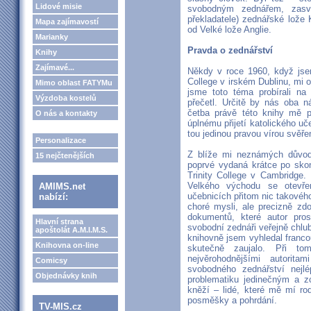
Lidové misie
svobodným zednářem, zasv
překladatele) zednářské lože 
Mapa zajímavostí
od Velké lože Anglie.
Marianky
Pravda o zednářství
Knihy
Zajímavé...
Někdy v roce 1960, když jsem
College v irském Dublinu, mi o
Mimo oblast FATYMu
jsme toto téma probírali na 
Výzdoba kostelů
přečetl. Určitě by nás oba n
četba právě této knihy mě p
O nás a kontakty
úplnému přijetí katolického uč
tou jedinou pravou vírou svě
Personalizace
Z blíže mi neznámých důvodů
15 nejčtenějších
poprvé vydaná krátce po skon
Trinity College v Cambridge.
Velkého východu se otevře
AMIMS.net
učebnicích přitom nic takového
nabízí:
choré mysli, ale precizně zd
dokumentů, které autor pro
Hlavní strana
svobodní zednáři veřejně chlubí
apoštolát A.M.I.M.S.
knihovně jsem vyhledal franco
Knihovna on-line
skutečně zaujalo. Při to
nejvěrohodnějšími autorit
Comicsy
svobodného zednářství nejlép
Objednávky knih
problematiku jedinečným a z
kněží – lidé, které mě mí ro
posměšky a pohrdání.
TV-MIS.cz