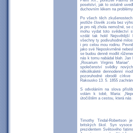
Piem XII., pohlíželi Fatimu 
poselství, jak to ostatně uved
duchovním lékem na problémy, 
Po všech těch zkušenostech 
jestliže člověk zcela bez výh
je pro něj zhola nemožné, se 
mohu vydat toto svědectví 
vzdát tak hold Nejsvětější
všechny ty podivuhodné milost
i pro celou mou rodinu. Pevn
jako své Neposkvrněné nebeské
se budou denně modlit růženec
nás k tomu nabádal blah. Jan 
„Rosarium Virginis Mariae“
společenství svědky novýc
několikaleté dennodenní mod
pozoruhodné obrodě církve 
Rakousko 13. 5. 1855 zachrán
S odvoláním na slova příslib
volám k tobě, Maria: „Ne
útočištěm a cestou, která nás 
Timothy Tindal-Robertson je
britských škol. Syn vysoce
prezidentem Světového fatims