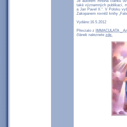
Je autorem mnoha článků uv
také významných publikací, m
a Jan Pavel II.“. V Polsku vy
Zakopanem rovněž knihy „Fatima,
Vydáno:16.5.2012
Převzato z
IMMACULATA _ Arc
článek naleznete
zde.