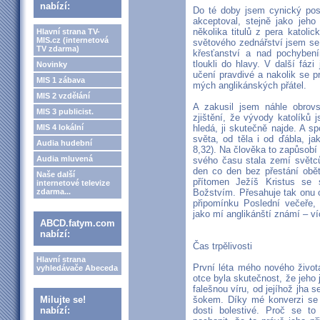
nabízí:
Do té doby jsem cynický po
akceptoval, stejně jako jeho
několika titulů z pera katoli
Hlavní strana TV-
MIS.cz (internetová
světového zednářství jsem se
TV zdarma)
křesťanství a nad pochybení
tloukli do hlavy. V další fázi
Novinky
učení pravdivé a nakolik se pr
MIS 1 zábava
mých anglikánských přátel.
MIS 2 vzdělání
A zakusil jsem náhle obrovs
MIS 3 publicist.
zjištění, že vývody katolíků
MIS 4 lokální
hledá, ji skutečně najde. A s
světa, od těla i od ďábla, j
Audia hudební
8,32). Na člověka to zapůsobí 
Audia mluvená
svého času stala zemí světců 
den co den bez přestání obět
Naše další
přítomen Ježíš Kristus s
internetové televize
zdarma...
Božstvím. Přesahuje tak onu 
připomínku Poslední večeře, 
jako mí anglikánští známí – v
ABCD.fatym.com
nabízí:
Čas trpělivosti
Hlavní strana
První léta mého nového život
vyhledávače Abeceda
otce byla skutečnost, že jeho 
falešnou víru, od jejíhož jha 
Milujte se!
šokem. Díky mé konverzi se m
nabízí:
dosti bolestivé. Proč se t