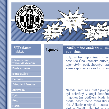
FATYM.com
Příběh mého obrácení – Timo
nabízí:
publicista
Když si tak připomínám tu s
Hlavní strana
cestu do lůna katolické církv
www.FATYM.com
tajemstvím podivuhodných zás
které zapříčinily zásadní změ
Bude a zveme!
Bohoslužby
Farnosti
Adoptivní farnost
Zpravodaj
Narodil jsem se r. 1947 jako 
byl pokřtěný v anglikánském
Bylo
majetkovém oddělení Rady hr
Foto
prodej nesmírného množství u
rád. Ačkoliv nikdy do kostela
Hesla
slušný člověk. Byl též – ste