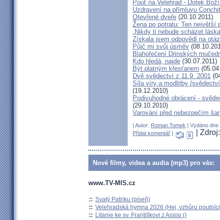
Pouť na Velehrad - Dotek Boží
Uzdravení na přímluvu Conchi
Otevřené dveře
(20.10.2011)
Žena po potratu: Ten největší
„Nikdy ti nebude scházet láska
Získala jsem odpovědi na otá
Půjč mi svůj úsměv
(08.10.201
Blahořečení Drinských mučed
Kdo hledá, najde
(30.07.2011)
Být platným křesťanem
(05.04
Dvě svědectví z 11.9. 2001
(04
Síla víry a modlitby (svědect
(19.12.2010)
Podivuhodné obrácení - svědec
(29.10.2010)
Varování před nebezpečím ša
| Autor:
Roman Tomek
| Vydáno dne 2
| Zdro
Přidat komentář
|
Nové filmy, videa a audia (mp3) pro vás:
www.TV-MIS.cz
::
Svatý Patriku (píseň)
::
Velehradská hymna 2026 (Hej, vzhůru poutníci
::
Litanie ke sv. Františkovi z Assisi ()