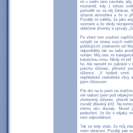
mi v sedm ráno zavolala, aby
momentě, kdy z tohoto světa
pomodlit se za něj Zdrávas, M
úžasná atmosféra a že si přá
Později mi sdělila, že jako a
sestrami a že nikdy nezapome
oblečené dívenky a zpívaly „Zd
Po všem tom soužení zapříči
vytrpět ze strany svých rodi
potěšujícím znamením od Matk
odpověděla tak na naše prosb
nohám. Můj otec mi kategorick
katolickou vírou. Nikdy mi též
ho. Ale nemohl mi zabránit v
potichu růženec, přičemž js
růžence. „V hodině smrti 
nepřátelské zednářské vlivy 
jejím růžencem.
Pár dní na to jsem na matčin
mé radosti jsem pod nějakými
zhotovený růženec, přesně ta
rovněž dřevěný kříž. Na tomto
mému otci dostaly. Musel 
podezření, že šlo o nějaký m
nést odpovědnost.
Tak se tedy stalo, že můj vl
mém obrácení. Později pak mod