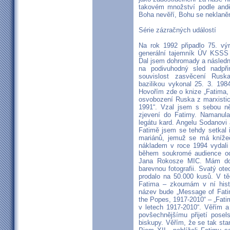
takovém množství podle andě
Boha nevěří, Bohu se neklaněn
Série zázračných událostí
Na rok 1992 připadlo 75. výr
generální tajemník ÚV KSSS
Dal jsem dohromady a následně
na podivuhodný sled nadpři
souvislost zasvěcení Rusk
bazilikou vykonal 25. 3. 19
Hovořím zde o knize „Fatima, 
osvobození Ruska z marxistic
1991“. Vzal jsem s sebou ně
zjevení do Fatimy. Namanul
legátu kard. Angelu Sodanovi 
Fatimě jsem se tehdy setkal
mariánů, jemuž se má knížečk
nákladem v roce 1994 vydali 
během soukromé audience od 
Jana Rokosze MIC. Mám do
barevnou fotografii. Svatý ot
prodalo na 50.000 kusů. V tě
Fatima – zkoumám v ní histor
název bude „Message of Fatim
the Popes, 1917-2010“ – „Fati
v letech 1917-2010“. Věřím a
povšechnějšímu přijetí pose
biskupy. Věřím, že se tak sta