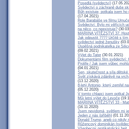
Posedlá (svědectví)
(17.05.20
Svědectví o záchraně duše sk
Bůh existuje, potkala jsem ho
(17.04.2021)
Role Barabáše ve filmu Umučen
Svědectví: Bylo mi věřících up
na něco, co neexistuje?
(30.03
MARIINA VÍTĚZSTVÍ 37: Hostý
Jak odpustit ???? Určitě s tí
svědectví jedné ženušky
(03.0
Úspěšná podnikatelka ze Silic
(09.02.2021)
Výlet do Tater
(30.01.2021)
Dokumentární film svědectví:
Prolife / Jak jsem vůbec mohla
(04.01.2021)
Sen, skutečnost a síla dětské 
Svět získává zdánlivě na vrch
(13.12.2020)
8-letý Antonio, který zemřel n
(05.12.2020)
V tomto chlapci jsem potkal J
Můj letní výlet do Levoče
(19.1
MARIINA VÍTĚZSTVÍ 33 - Matk
(16.11.2020)
Jsem nevidomá, světlem mi je 
Jeden z nás (příběh)
(01.11.20
Donald Trump, aneb co nikdy ne
Růžencový dominikán (svědect
Všeobecný protikatolický hejt