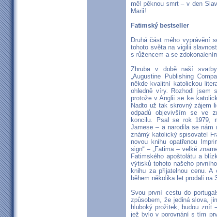
měl pěknou smrt – v den Slav
Marii!
Fatimský bestseller
Druhá část mého vyprávění s
tohoto světa na vigilii slavno
s růžencem a se zdokonalením
Zhruba v době naší svatby 
„Augustine Publishing Compa
někde kvalitní katolickou lit
ohledně víry. Rozhodl jsem s
protože v Anglii se ke katolick
Nadto už tak skrovný zájem l
odpadů objevivším se ve zm
koncilu. Psal se rok 1979, 
Jamese – a narodila se nám 
známý katolický spisovatel Fra
novou knihu opatřenou Impri
sign“ – „Fatima – velké znamen
Fatimského apoštolátu a blízký
výtisků tohoto našeho prvníh
knihu za přijatelnou cenu. A
během několika let prodali na 
Svou první cestu do portuga
způsobem, že jediná slova, ji
hluboký prožitek, budou znít 
jež bylo v porovnání s tím p