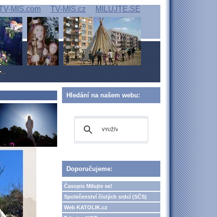
TV-MIS.com
TV-MIS.cz
MILUJTE.SE
Hledání na našem webu:
Doporučujeme:
Časopis Milujte se!
Společenství čistých srdcí (SČS)
Web KATOLIK.cz