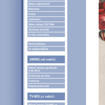
Mapa zajímavostí
Marianky
Knihy
Zajímavé...
Mimo oblast FATYMu
Výzdoba kostelů
O nás a kontakty
Personalizace
15 nejčtenějších
AMIMS.net nabízí:
Hlavní strana apoštolát
A.M.I.M.S.
Knihovna on-line
Comicsy
Objednávky knih
TV-MIS.cz nabízí:
Hlavní strana TV-MIS.cz