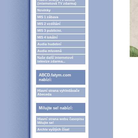
(internetová TV zdarma)
Novinky
MIS 1 zábava
MIS 2 vzdělání
MIS 3 publicist.
MIS 4 lokální
Audia hudební
Audia mluvená
Naše další internetové
televize zdarma...
ABCD.fatym.com
nabízí:
Hlavní strana vyhledávače
Abeceda
Milujte se! nabízí:
Hlavní strana webu časopisu
Milujte se!
Archiv vyšlých čísel