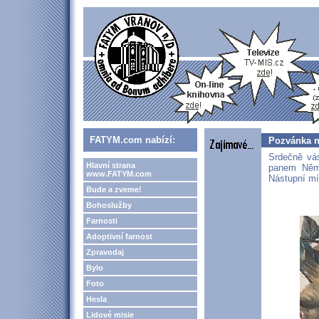
FATYM.com nabízí:
Pozvánka n
Srdečně vás
Hlavní strana
panem Něm
www.FATYM.com
Nástupní mí
Bude a zveme!
Bohoslužby
Farnosti
Adoptivní farnost
Zpravodaj
Bylo
Foto
Hesla
Lidové misie