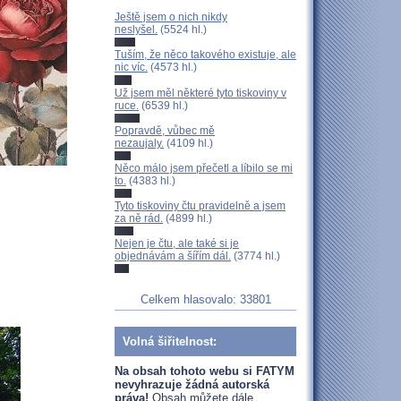
Ještě jsem o nich nikdy
neslyšel.
(5524 hl.)
Tuším, že něco takového existuje, ale
nic víc.
(4573 hl.)
Už jsem měl některé tyto tiskoviny v
ruce.
(6539 hl.)
Popravdě, vůbec mě
nezaujaly.
(4109 hl.)
Něco málo jsem přečetl a líbilo se mi
to.
(4383 hl.)
Tyto tiskoviny čtu pravidelně a jsem
za ně rád.
(4899 hl.)
Nejen je čtu, ale také si je
objednávám a šířím dál.
(3774 hl.)
Celkem hlasovalo: 33801
Volná šiřitelnost:
Na obsah tohoto webu si FATYM
nevyhrazuje žádná autorská
práva!
Obsah můžete dále