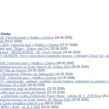
 články:
026: Fatimská pouť v Hrádku u Znojma
(04.08.2026)
026
(24.07.2026)
e 2026: Fatimská pouť v Hrádku u Znojma
(12.07.2026)
ěší pouť: Štítary - Vranov nad Dyjí
(30.06.2026)
a pouť - MEDŽUGORJE - 45. výročí zjevení
(19.06.2026)
OKAMŽIK: První celosvětové mariánské procesí v dějinách Církve! 13. če
)
2026: Fatimská pouť v Hrádku u Znojma
(09.06.2026)
ristické procesí na Svatý Hostýn 29. května 2026
(28.05.2026)
FATYMu do Hostimi
(23.05.2026)
e Stanislavem Přibylem do Jablonného
(16.05.2026)
2026 - Fatimská pouť v Hrádku u Znojma
(12.05.2026)
 - odprošování, velebení, modlitby, Svatá hodinka, požehnání Eucharistií v
Klobouk 24.4.2026
(24.04.2026)
a květnovou pouť do Medžugorje,
(21.03.2026)
 pěší pouť ze Šumné do Hostimi
(21.03.2026)
 u příležitosti svátku Zvěstování Panny Marie - sobota 28. 3. 2026 Brno
(20.0
ristické procesí na Svatý Hostýn 20. března 2026
(18.03.2026)
s Česká republika srdečně zve
(09.03.2026)
ÍRU v Brně - už 25.2.2026
(23.02.2026)