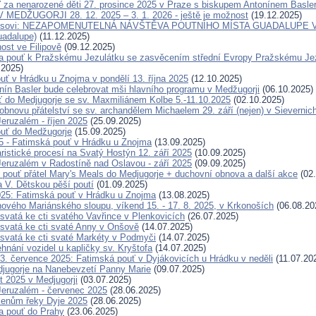
 za nenarozené děti 27. prosince 2025 v Praze s biskupem Antonínem Basl
MEDŽUGORJI 28. 12. 2025 – 3. 1. 2026 - ještě je možnost
(19.12.2025)
eisovi: NEZAPOMENUTELNÁ NÁVŠTĚVA POUTNÍHO MÍSTA GUADALUPE V 
uadalupe)
(11.12.2025)
ost ve Filipově
(09.12.2025)
 pouť k Pražskému Jezulátku se zasvěcením střední Evropy Pražskému Jezu
.2025)
uť v Hrádku u Znojma v pondělí 13. října 2025
(12.10.2025)
nín Basler bude celebrovat mši hlavního programu v Medžugorji
(06.10.2025)
ť do Medjugorje se sv. Maxmiliánem Kolbe 5.-11.10.2025
(02.10.2025)
obnovu přátelství se sv. archandělem Michaelem 29. září (nejen) v Sievernic
eruzalém - říjen 2025
(25.09.2025)
uť do Medžugorje
(15.09.2025)
25 - Fatimská pouť v Hrádku u Znojma
(13.09.2025)
ristické procesí na Svatý Hostýn 12. září 2025
(10.09.2025)
eruzalém v Radostíně nad Oslavou - září 2025
(09.09.2025)
 pouť přátel Mary's Meals do Medjugorje + duchovní obnova a další akce
(02.
a V. Dětskou pěší poutí
(01.09.2025)
025: Fatimská pouť v Hrádku u Znojma
(13.08.2025)
ového Mariánského sloupu, víkend 15. - 17. 8. 2025, v Krkonoších
(06.08.20
svatá ke cti svatého Vavřince v Plenkovicích
(26.07.2025)
svatá ke cti svaté Anny v Onšově
(14.07.2025)
svatá ke cti svaté Markéty v Podmyči
(14.07.2025)
hnání vozidel u kapličky sv. Kryštofa
(14.07.2025)
. července 2025: Fatimská pouť v Dyjákovicích u Hrádku v neděli
(11.07.20
jugorje na Nanebevzetí Panny Marie
(09.07.2025)
t 2025 v Medjugorji
(03.07.2025)
eruzalém - červenec 2025
(28.06.2025)
menům řeky Dyje 2025
(28.06.2025)
a pouť do Prahy
(23.06.2025)