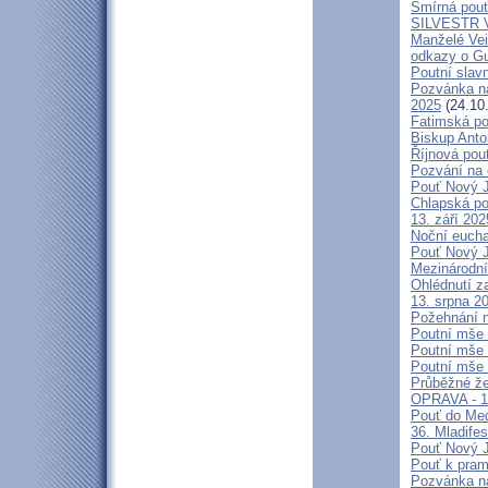
Smírná pouť
SILVESTR V 
Manželé V
odkazy o G
Poutní slavn
Pozvánka na
2025
(24.10
Fatimská po
Biskup Anto
Říjnová pou
Pozvání na 
Pouť Nový J
Chlapská po
13. září 20
Noční eucha
Pouť Nový J
Mezinárodní
Ohlédnutí z
13. srpna 2
Požehnání n
Poutní mše 
Poutní mše 
Poutní mše 
Průběžné že
OPRAVA - 13
Pouť do Med
36. Mladifes
Pouť Nový J
Pouť k pra
Pozvánka n