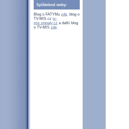
Spřátelené weby:
Blog o FATYMu
zde
, blog o
TV-MIS.cz
tv-
mis.signaly.cz
a další blog
o TV-MIS
zde
.