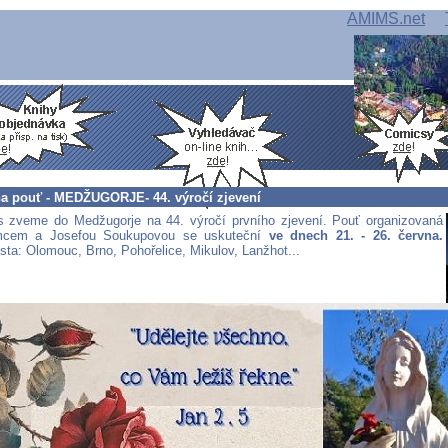
AMIMS.net
a pouť - MEDŽUGORJE- 44. výročí zjevení
 zveme do Medžugorje na 44. výročí prvního zjevení. Pouť organizovaná
cem a Josefou Soukupovou se uskuteční
ve dnech 21. - 26. června.
sta: Olomouc, Brno, Pohořelice, Mikulov, Lanžhot...