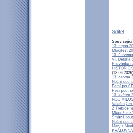
Sdílet
Související
13. srpna 2
Mladifest 2
13. červenc
VI. Dětská p
Pozvánka n
HISTORICKÝ 
(12.06.2026
13. června 
Noční eucha
Farní pouť 
Pěší pouť s
13. květen 
NOC MILOSTÍ
Valašských 
Z Třebíče n
Mládežnická
Smírná pouť
Noční eucha
Mary’s Meal
KRÁLOVNA M