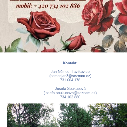
Kontakt:
Jan Němec, Tavíkovice
(nemecjan3@seznam.cz)
731 604 178
Josefa Soukupová
(josefa.soukupova@seznam.cz)
734 102 886