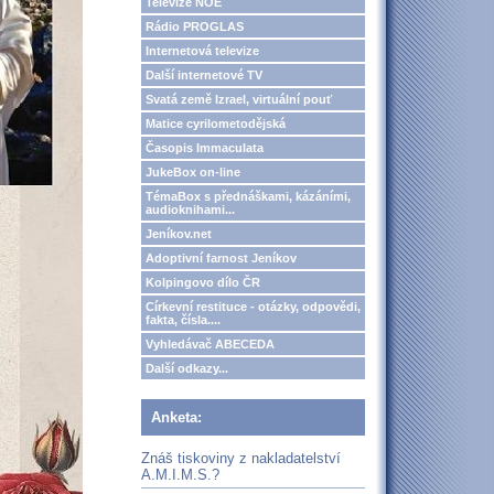
Televize NOE
Rádio PROGLAS
Internetová televize
Další internetové TV
Svatá země Izrael, virtuální pouť
Matice cyrilometodějská
Časopis Immaculata
JukeBox on-line
TémaBox s přednáškami, kázáními,
audioknihami...
Jeníkov.net
Adoptivní farnost Jeníkov
Kolpingovo dílo ČR
Církevní restituce - otázky, odpovědi,
fakta, čísla....
Vyhledávač ABECEDA
Další odkazy...
Anketa:
Znáš tiskoviny z nakladatelství
A.M.I.M.S.?