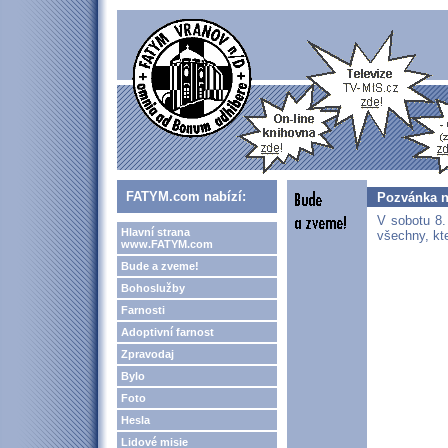
FATYM.com nabízí:
Pozvánka n
V sobotu 8.
Hlavní strana
všechny, kt
www.FATYM.com
Bude a zveme!
Bohoslužby
Farnosti
Adoptivní farnost
Zpravodaj
Bylo
Foto
Hesla
Lidové misie