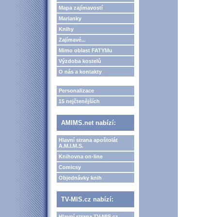
Mapa zajímavostí
Marianky
Knihy
Zajímavé...
Mimo oblast FATYMu
Výzdoba kostelů
O nás a kontakty
Personalizace
15 nejčtenějších
AMIMS.net nabízí:
Hlavní strana apoštolát
A.M.I.M.S.
Knihovna on-line
Comicsy
Objednávky knih
TV-MIS.cz nabízí:
Hlavní strana TV-MIS.cz