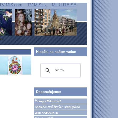
TV-MIS.com
TV-MIS.cz
MILUJTE.SE
Hledání na našem webu:
Doporučujeme:
Časopis Milujte se!
Společenství čistých srdcí (SČS)
Web KATOLIK.cz