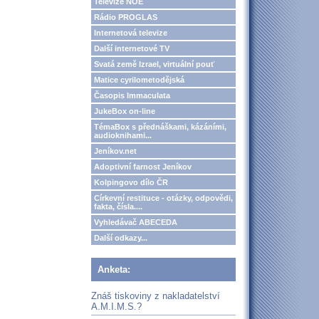
Televize NOE
Rádio PROGLAS
Internetová televize
Další internetové TV
Svatá země Izrael, virtuální pouť
Matice cyrilometodějská
Časopis Immaculata
JukeBox on-line
TémaBox s přednáškami, kázáními,
audioknihami...
Jeníkov.net
Adoptivní farnost Jeníkov
Kolpingovo dílo ČR
Církevní restituce - otázky, odpovědi,
fakta, čísla....
Vyhledávač ABECEDA
Další odkazy...
Anketa:
Znáš tiskoviny z nakladatelství
A.M.I.M.S.?