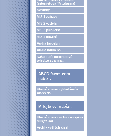
(internetová TV zdarma)
Novinky
MIS 1 zábava
MIS 2 vzdělání
MIS 3 publicist.
MIS 4 lokální
Audia hudební
Audia mluvená
Naše další internetové
televize zdarma...
ABCD.fatym.com
nabízí:
Hlavní strana vyhledávače
Abeceda
Milujte se! nabízí:
Hlavní strana webu časopisu
Milujte se!
Archiv vyšlých čísel