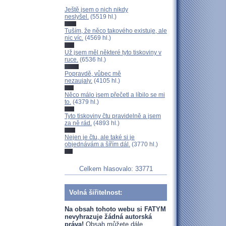
Ještě jsem o nich nikdy
neslyšel.
(5519 hl.)
Tuším, že něco takového existuje, ale
nic víc.
(4569 hl.)
Už jsem měl některé tyto tiskoviny v
ruce.
(6536 hl.)
Popravdě, vůbec mě
nezaujaly.
(4105 hl.)
Něco málo jsem přečetl a líbilo se mi
to.
(4379 hl.)
Tyto tiskoviny čtu pravidelně a jsem
za ně rád.
(4893 hl.)
Nejen je čtu, ale také si je
objednávám a šířím dál.
(3770 hl.)
Celkem hlasovalo: 33771
Volná šiřitelnost:
Na obsah tohoto webu si FATYM
nevyhrazuje žádná autorská
práva!
Obsah můžete dále