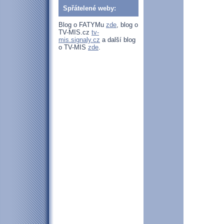
Spřátelené weby:
Blog o FATYMu
zde
, blog o
TV-MIS.cz
tv-
mis.signaly.cz
a další blog
o TV-MIS
zde
.