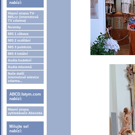
nabízí:
Hlavní strana TV-
MIS.cz (internetová
TV zdarma)
Novinky
MIS 1 zábava
MIS 2 vzdělání
MIS 3 publicist.
MIS 4 lokální
Audia hudební
Audia mluvená
Naše další
internetové televize
zdarma...
ABCD.fatym.com
nabízí:
Hlavní strana
vyhledávače Abeceda
Milujte se!
nabízí: