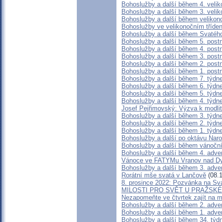
Bohoslužby a další během 4. velik
Bohoslužby a další během 3. velik
Bohoslužby a další během velikon
Bohoslužby ve velikonočním tříde
Bohoslužby a další během Svatéh
Bohoslužby a další během 5. post
Bohoslužby a další během 4. post
Bohoslužby a další během 3. post
Bohoslužby a další během 2. post
Bohoslužby a další během 1. post
Bohoslužby a další během 7. týdn
Bohoslužby a další během 6. týdn
Bohoslužby a další během 5. týdn
Bohoslužby a další během 4. týdn
Josef Pejřimovský: Výzva k modli
Bohoslužby a další během 3. týdn
Bohoslužby a další během 2. týdn
Bohoslužby a další během 1. týdn
Bohoslužby a další po oktávu Nar
Bohoslužby a další během vánočn
Bohoslužby a další během 4. adve
Vánoce ve FATYMu Vranov nad Dy
Bohoslužby a další během 3. adve
Rorátní mše svatá v Lančově
(08.1
8. prosince 2022: Pozvánka na S
MILOSTI PRO SVĚT U PRAŽSK
Nezapomeňte ve čtvrtek zajít na m
Bohoslužby a další během 2. adve
Bohoslužby a další během 1. adve
Bohoslužby a další během 34. týd