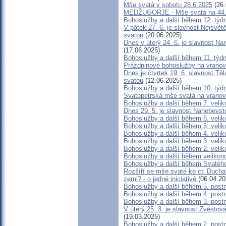
Mše svatá v sobotu 28.6.2025
(26.
MEDŽUGORJE - Mše svatá na 44. 
Bohoslužby a další během 12. týd
V pátek 27. 6. je slavnost Nejsvět
svatou
(20.06.2025)
Dnes v úterý 24. 6. je slavnost Na
(17.06.2025)
Bohoslužby a další během 11. týd
Prázdninové bohoslužby na vranov
Dnes je čtvrtek 19. 6. slavnost Tě
svatou
(12.06.2025)
Bohoslužby a další během 10. týd
Svatopetrská mše svatá na vranovs
Bohoslužby a další během 7. velik
Dnes 29. 5. je slavnost Nanebevs
Bohoslužby a další během 6. velik
Bohoslužby a další během 5. velik
Bohoslužby a další během 4. velik
Bohoslužby a další během 3. velik
Bohoslužby a další během 2. velik
Bohoslužby a další během velikon
Bohoslužby a další během Svatéh
Rozšíří se mše svaté ke cti Duch
zemi? - o jedné iniciativě
(06.04.20
Bohoslužby a další během 5. post
Bohoslužby a další během 4. post
Bohoslužby a další během 3. post
V úterý 25. 3. je slavnost Zvěsto
(19.03.2025)
Bohoslužby a další během 2. post