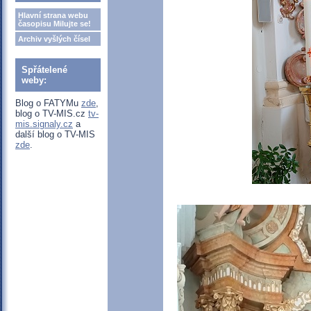
Hlavní strana webu
časopisu Milujte se!
Archiv vyšlých čísel
Spřátelené
weby:
Blog o FATYMu
zde
,
blog o TV-MIS.cz
tv-
mis.signaly.cz
a
další blog o TV-MIS
zde
.