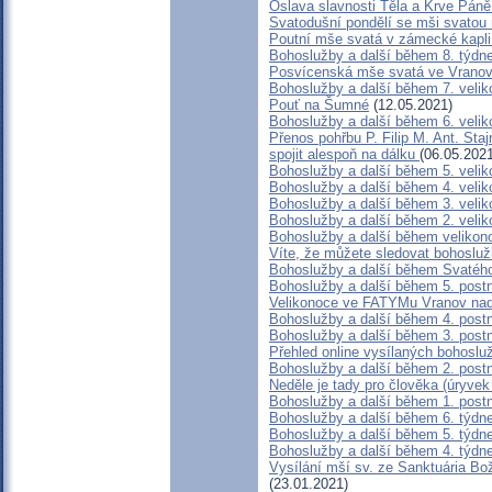
Oslava slavnosti Těla a Krve Pán
Svatodušní pondělí se mši svato
Poutní mše svatá v zámecké kapli
Bohoslužby a další během 8. týdn
Posvícenská mše svatá ve Vranov
Bohoslužby a další během 7. velik
Pouť na Šumné
(12.05.2021)
Bohoslužby a další během 6. velik
Přenos pohřbu P. Filip M. Ant. Sta
spojit alespoň na dálku
(06.05.2021
Bohoslužby a další během 5. veli
Bohoslužby a další během 4. velik
Bohoslužby a další během 3. velik
Bohoslužby a další během 2. velik
Bohoslužby a další během velikon
Víte, že můžete sledovat bohosluž
Bohoslužby a další během Svatéh
Bohoslužby a další během 5. post
Velikonoce ve FATYMu Vranov nad
Bohoslužby a další během 4. post
Bohoslužby a další během 3. post
Přehled online vysílaných bohosl
Bohoslužby a další během 2. post
Neděle je tady pro člověka (úryvek
Bohoslužby a další během 1. post
Bohoslužby a další během 6. týdn
Bohoslužby a další během 5. týdn
Bohoslužby a další během 4. týdn
Vysílání mší sv. ze Sanktuária Bo
(23.01.2021)