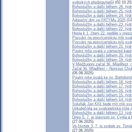
světských představitelů)
(02.10.20
Bohoslužby a další během 26. týd
Bohoslužby a další během 25. týd
Bohoslužby a další během 24. týd
Adorační dny ve FATYMu 2025
(12
Bohoslužby a další během 23. týd
Bohoslužby a další během 22. týd
Hesla k 1. čtení 22. neděle v mezi
Pozvání na posvícenskou mši sva
Pozvání na posvícenskou mši sva
Bohoslužby a další během 21. týd
Poutní mše svatá v zámecké kapli
Bohoslužby a další během 20. týd
Bohoslužby a další během 19. týd
V Medžugorji začal 36. Mladifest, 
Začal 36. Mladifest – Nuncius Chu
(05.08.2025)
Poutní mše svatá ke sv. Bartolomě
Bohoslužby a další během 18. týd
Bohoslužby a další během 17. týd
Bohoslužby a další během 16. týd
Bohoslužby a další během 15. týd
Bohoslužby a další během 14. týd
Soluňák Jan Kříž bude mít mši sva
Uskutečnila se svatopetrská mše 
Bohoslužby a další během 13. týd
Dnes 5. 7. je slavnost sv. Cyrila 
(27.06.2025)
Ve čtvrtek 3. 7. je svátek sv. Tom
(27.06.2025)