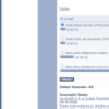
Sdílet
Já a svatí
Svaté žádné neznám.
(Počet hla
(3.62 %)
Svaté znám, ale neuctívám.
(Poč
(2.90 %)
Mám svého oblíbeného svatého
(14.49 %)
Mám silnou zkušenost s mocnou 
Celkem hlasovalo: 414
Související články:
Ve čtvrtek 6. 8. je svátek Proměn
(05.08.2026)
Poutní mše svatá ke sv. Vavřinci 