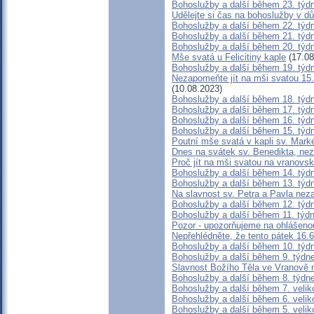
Bohoslužby a další během 23. týd
Udělejte si čas na bohoslužby v dů
Bohoslužby a další během 22. týd
Bohoslužby a další během 21. týd
Bohoslužby a další během 20. týd
Mše svatá u Felicitiny kaple
(17.08
Bohoslužby a další během 19. týd
Nezapomeňte jít na mši svatou 15
(10.08.2023)
Bohoslužby a další během 18. týd
Bohoslužby a další během 17. týd
Bohoslužby a další během 16. týd
Bohoslužby a další během 15. týd
Poutní mše svatá v kapli sv. Mar
Dnes na svátek sv. Benedikta, nez
Proč jít na mši svatou na vranovsk
Bohoslužby a další během 14. týd
Bohoslužby a další během 13. týd
Na slavnost sv. Petra a Pavla ne
Bohoslužby a další během 12. týd
Bohoslužby a další během 11. týd
Pozor - upozorňujeme na ohlášeno
Nepřehlédněte, že tento pátek 16.6
Bohoslužby a další během 10. týd
Bohoslužby a další během 9. týdn
Slavnost Božího Těla ve Vranově 
Bohoslužby a další během 8. týdn
Bohoslužby a další během 7. velik
Bohoslužby a další během 6. velik
Bohoslužby a další během 5. velik