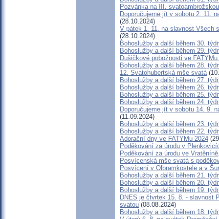
Pozvánka na III. svatoambrožskou
Doporučujeme jít v sobotu 2. 11.
(28.10.2024)
V pátek 1. 11. na slavnost Všech 
(28.10.2024)
Bohoslužby a další během 30. týd
Bohoslužby a další během 29. týd
Dušičkové pobožnosti ve FATYMu 
Bohoslužby a další během 28. týd
12. Svatohubertská mše svatá
(10
Bohoslužby a další během 27. týd
Bohoslužby a další během 26. týd
Bohoslužby a další během 25. týd
Bohoslužby a další během 24. týd
Doporučujeme jít v sobotu 14. 9. 
(11.09.2024)
Bohoslužby a další během 23. týd
Bohoslužby a další během 22. týd
Adorační dny ve FATYMu 2024
(29
Poděkování za úrodu v Plenkovicí
Poděkování za úrodu ve Vratěníně
Posvícenská mše svatá s poděkov
Posvícení v Olbramkostele a v Š
Bohoslužby a další během 21. týd
Bohoslužby a další během 20. týd
Bohoslužby a další během 19. týd
DNES je čtvrtek 15. 8. - slavnost
svatou
(08.08.2024)
Bohoslužby a další během 18. týd