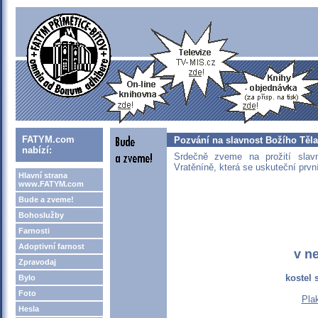
FATYM.com
Pozvání na slavnost Božího Těla
nabízí:
Srdečně zveme na prožití slav
Vratěníně, která se uskuteční prvn
Hlavní strana
www.FATYM.com
Bude a zveme!
Bohoslužby
Farnosti
Adoptivní farnost
v ne
Zpravodaj
kostel 
Bylo
Foto
Pla
Hesla