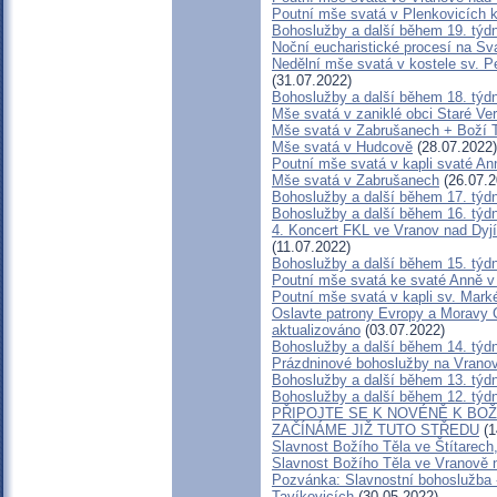
Poutní mše svatá v Plenkovicích ke
Bohoslužby a další během 19. týd
Noční eucharistické procesí na Sv
Nedělní mše svatá v kostele sv. Pe
(31.07.2022)
Bohoslužby a další během 18. týd
Mše svatá v zaniklé obci Staré Ver
Mše svatá v Zabrušanech + Boží 
Mše svatá v Hudcově
(28.07.2022)
Poutní mše svatá v kapli svaté An
Mše svatá v Zabrušanech
(26.07.2
Bohoslužby a další během 17. týd
Bohoslužby a další během 16. týd
4. Koncert FKL ve Vranov nad Dyjí
(11.07.2022)
Bohoslužby a další během 15. týd
Poutní mše svatá ke svaté Anně 
Poutní mše svatá v kapli sv. Mar
Oslavte patrony Evropy a Moravy C
aktualizováno
(03.07.2022)
Bohoslužby a další během 14. týd
Prázdninové bohoslužby na Vrano
Bohoslužby a další během 13. týd
Bohoslužby a další během 12. týd
PŘIPOJTE SE K NOVÉNĚ K BOŽ
ZAČÍNÁME JIŽ TUTO STŘEDU
(1
Slavnost Božího Těla ve Štítarech
Slavnost Božího Těla ve Vranově 
Pozvánka: Slavnostní bohoslužba -
Tavíkovicích
(30.05.2022)