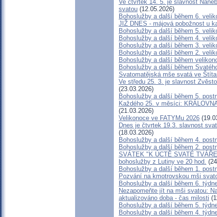
Ve čtvrtek 14. 5. je slavnost Nan
svatou
(12.05.2026)
Bohoslužby a další během 6. velik
JIŽ DNES - májová pobožnost u kap
Bohoslužby a další během 5. velik
Bohoslužby a další během 4. velik
Bohoslužby a další během 3. velik
Bohoslužby a další během 2. velik
Bohoslužby a další během velikon
Bohoslužby a další během Svatéh
Svatomatějská mše svatá ve Štíta
Ve středu 25. 3. je slavnost Zvěs
(23.03.2026)
Bohoslužby a další během 5. post
Každého 25. v měsíci: KRÁLOVNA 
(21.03.2026)
Velikonoce ve FATYMu 2026
(19.0
Dnes je čtvrtek 19.3. slavnost sv
(18.03.2026)
Bohoslužby a další během 4. post
Bohoslužby a další během 2. post
SVÁTEK "K ÚCTĚ SVATÉ TVÁŘE" 17
bohoslužby z Lutiny ve 20 hod.
(24
Bohoslužby a další během 1. post
Pozvání na kmotrovskou mši svato
Bohoslužby a další během 6. týdn
Nezapomeňte jít na mši svatou: Na 
aktualizováno doba - čas milosti
(1
Bohoslužby a další během 5. týdn
Bohoslužby a další během 4. týdn