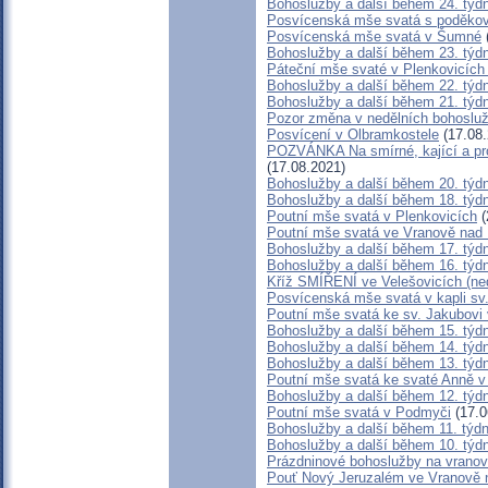
Bohoslužby a další během 24. týd
Posvícenská mše svatá s poděkov
Posvícenská mše svatá v Šumné
Bohoslužby a další během 23. týd
Páteční mše svaté v Plenkovicích
Bohoslužby a další během 22. týd
Bohoslužby a další během 21. týd
Pozor změna v nedělních bohosluž
Posvícení v Olbramkostele
(17.08.
POZVÁNKA Na smírné, kající a pro
(17.08.2021)
Bohoslužby a další během 20. týd
Bohoslužby a další během 18. týd
Poutní mše svatá v Plenkovicích
(
Poutní mše svatá ve Vranově nad 
Bohoslužby a další během 17. týd
Bohoslužby a další během 16. týd
Kříž SMÍŘENÍ ve Velešovicích (ne
Posvícenská mše svatá v kapli sv
Poutní mše svatá ke sv. Jakubovi 
Bohoslužby a další během 15. týd
Bohoslužby a další během 14. týd
Bohoslužby a další během 13. týd
Poutní mše svatá ke svaté Anně 
Bohoslužby a další během 12. týd
Poutní mše svatá v Podmyči
(17.0
Bohoslužby a další během 11. týd
Bohoslužby a další během 10. týd
Prázdninové bohoslužby na vranov
Pouť Nový Jeruzalém ve Vranově 