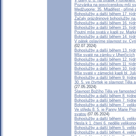
V úterý 6. 8. na svátek Proměnění
Pozvánka na posvícenskou mši sv
Medžugorje: 35. Mladifest - přím
Bohoslužby a další během 17. týd
Začaly prázdninové bohoslužby na
Bohoslužby a další během 16. týd
Bohoslužby a další během 15. týd
Poutní mše svatá v kapli sv. Mar
Bohoslužby a další během 14. týd
V pátek oslavíme slavnost sv. Cyr
(02.07.2024)
Bohoslužby a další během 13. týd
Mše svaté na zámku v Uherčicích
Bohoslužby a další během 12. týd
Bohoslužby a další během 11. týd
Bohoslužby a další během 10. týd
Mše svaté v zámecké kapli bl. Jul
Bohoslužby a další během 9. týdn
30. 5. ve čtvrtek je slavnost Těla
(27.05.2024)
Slavnost Božího Těla ve farnostec
Bohoslužby a další během 8. týdn
Bohoslužby a další během 7. týdn
Bohoslužby a další během 7. velik
Ve středu 8. 5. je Panny Marie Pro
svatou
(07.05.2024)
Bohoslužby a další během 6. veli
Hesla k 1. čtení 6. neděle velikono
Bohoslužby a další během 5. velik
Bohoslužby a další během 4. veli