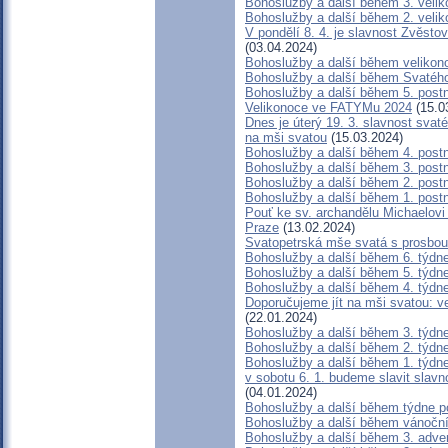
Bohoslužby a další během 3. velik
Bohoslužby a další během 2. velik
V pondělí 8. 4. je slavnost Zvěsto
(03.04.2024)
Bohoslužby a další během velikon
Bohoslužby a další během Svatéh
Bohoslužby a další během 5. post
Velikonoce ve FATYMu 2024
(15.0
Dnes je úterý 19. 3. slavnost svat
na mši svatou
(15.03.2024)
Bohoslužby a další během 4. post
Bohoslužby a další během 3. post
Bohoslužby a další během 2. post
Bohoslužby a další během 1. post
Pouť ke sv. archandělu Michaelovi 
Praze
(13.02.2024)
Svatopetrská mše svatá s prosbou
Bohoslužby a další během 6. týdn
Bohoslužby a další během 5. týdn
Bohoslužby a další během 4. týdn
Doporučujeme jít na mši svatou: ve
(22.01.2024)
Bohoslužby a další během 3. týdn
Bohoslužby a další během 2. týdn
Bohoslužby a další během 1. týdn
v sobotu 6. 1. budeme slavit slav
(04.01.2024)
Bohoslužby a další během týdne p
Bohoslužby a další během vánočn
Bohoslužby a další během 3. adve