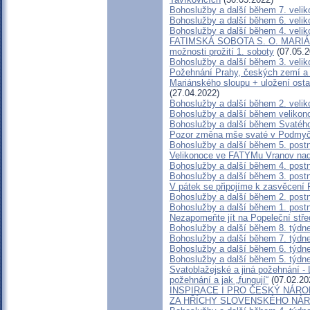
Bohoslužby a další během 7. velik
Bohoslužby a další během 6. velik
Bohoslužby a další během 4. veli
FATIMSKÁ SOBOTA S. O. MARIÁ
možnosti prožití 1. soboty
(07.05.2
Bohoslužby a další během 3. velik
Požehnání Prahy, českých zemí a
Mariánského sloupu + uložení osta
(27.04.2022)
Bohoslužby a další během 2. velik
Bohoslužby a další během velikon
Bohoslužby a další během Svatéh
Pozor změna mše svaté v Podmyč
Bohoslužby a další během 5. post
Velikonoce ve FATYMu Vranov nad
Bohoslužby a další během 4. post
Bohoslužby a další během 3. post
V pátek se připojíme k zasvěcení 
Bohoslužby a další během 2. post
Bohoslužby a další během 1. post
Nezapomeňte jít na Popeleční stře
Bohoslužby a další během 8. týdn
Bohoslužby a další během 7. týdn
Bohoslužby a další během 6. týdn
Bohoslužby a další během 5. týdn
Svatoblažejské a jiná požehnání - L
požehnání a jak „fungují“
(07.02.20
INSPIRACE I PRO ČESKÝ NÁROD -
ZA HŘÍCHY SLOVENSKÉHO NÁ