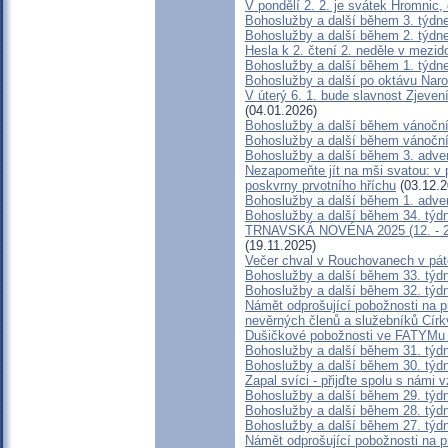
V pondělí 2. 2. je svátek Hromnic,
Bohoslužby a další během 3. týdn
Bohoslužby a další během 2. týdn
Hesla k 2. čtení 2. neděle v mezid
Bohoslužby a další během 1. týdn
Bohoslužby a další po oktávu Nar
V úterý 6. 1. bude slavnost Zjeve
(04.01.2026)
Bohoslužby a další během vánočn
Bohoslužby a další během vánočn
Bohoslužby a další během 3. adve
Nezapomeňte jít na mši svatou: v 
poskvrny prvotního hříchu
(03.12.2
Bohoslužby a další během 1. adve
Bohoslužby a další během 34. týd
TRNAVSKÁ NOVÉNA 2025 (12. - 21. 
(19.11.2025)
Večer chval v Rouchovanech v páte
Bohoslužby a další během 33. týd
Bohoslužby a další během 32. týd
Námět odprošující pobožnosti na p
nevěrných členů a služebníků Círk
Dušičkové pobožnosti ve FATYMu 
Bohoslužby a další během 31. týd
Bohoslužby a další během 30. týd
Zapal svíci - přijďte spolu s námi
Bohoslužby a další během 29. týd
Bohoslužby a další během 28. týd
Bohoslužby a další během 27. týd
Námět odprošující pobožnosti na pr