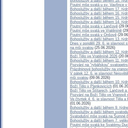
Bohoslužby a další během 18. týd
Poutní mše svatá u sv. Vavřince v
Bohoslužby a další během 17. týd
Bohoslužby a další během 16. týd
Bohoslužby a další během 15. týd
Bohoslužby a další během 14. týd
Poutní mše svatá v Lančově
(29.0
Poutní mše svatá ve Vratěníně
(29
Poutní mše svatá v Onšově
(29.06
Bohoslužby a další během 13. týd
Dnes v pondělí 29. 6. je slavnost s
na mši svatou
(25.06.2026)
Bohoslužby a další během 12. týd
Boží Tělo ve Vratěníně 2026
(20.0
Bohoslužby a další během 11. týd
Pozvání na "rybářskou" svatopetr
Prázdninové bohoslužby na vranov
V pátek 12. 6. je slavnost Nejsvět
mši svatou
(09.06.2026)
Bohoslužby a další během 10. týd
Boží Tělo v Plenkovicích
(01.06.20
Boží Tělo ve Štítarech, Lančově a
Pozvání na Boží Tělo ve Vranově 
Ve čtvrtek 4. 6. je slavnost Těla 
(01.06.2026)
Bohoslužby a další během 9. týdn
Bohoslužby a další během svatodu
Svatodušní mše svatá na Šumné
Bohoslužby a další během 7. velik
Poutní mše svatá ke Svatému Duc