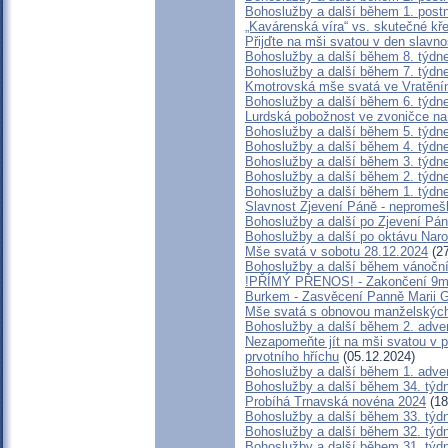
Bohoslužby a další během 1. post
„Kavárenská víra“ vs. skutečné kř
Přijďte na mši svatou v den slavno
Bohoslužby a další během 8. týdn
Bohoslužby a další během 7. týdn
Kmotrovská mše svatá ve Vratění
Bohoslužby a další během 6. týdn
Lurdská pobožnost ve zvoničce n
Bohoslužby a další během 5. týdn
Bohoslužby a další během 4. týdn
Bohoslužby a další během 3. týdn
Bohoslužby a další během 2. týdn
Bohoslužby a další během 1. týdn
Slavnost Zjevení Páně - nepromešk
Bohoslužby a další po Zjevení Pá
Bohoslužby a další po oktávu Nar
Mše svatá v sobotu 28.12.2024
(27
Bohoslužby a další během vánočn
!PŘÍMÝ PŘENOS! - Zakončení 9mě
Burkem - Zasvěcení Panně Marii 
Mše svatá s obnovou manželských
Bohoslužby a další během 2. adve
Nezapomeňte jít na mši svatou v po
prvotního hříchu
(05.12.2024)
Bohoslužby a další během 1. adve
Bohoslužby a další během 34. týd
Probíhá Trnavská novéna 2024
(18
Bohoslužby a další během 33. týd
Bohoslužby a další během 32. týd
Bohoslužby a další během 31. týd