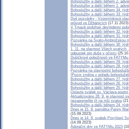
Bohoslužby a další během 2. adve
Bohoslužby a další během 1. adve
Bohoslužby a další během 34. týd
Bohoslužby a další během 33. týd
Dvě pozvánky - Vzpomínková slavn
průvod ve Džbánicích
(17.11.2023)
V Trnavě probíhají devítidenní po
Bohoslužby a další během 32. týd
Bohoslužby a další během 31. týd
Pozvánka na Svato-Ambrožskou m
Bohoslužby a další během 30. týd
1. 11. na slavnost Všech svatých,
odpustek pro duše v očistci
(25.10
Dušičkové pobožnosti ve FATYMu 
Bohoslužby a další během 29. týd
Bohoslužby a další během 28. týd
Pozvánka na slavnostní bohoslužb
!Pozor změna v pořadu bohoslužeb
Bohoslužby a další během 27. týd
Bohoslužby a další během 26. týd
Bohoslužby a další během 25. týd
Oslavte svátek sv. Václava poutní
Aktualizováno 28. 9. je slavnost s
nezapomeňte jít na mši svatou
(21
Bohoslužby a další během 24. týd
Dnes je 15. 9. památka Panny Mari
(15.09.2023)
Dnes je 14. 9. svátek Povýšení Sv
(14.09.2023)
Adorační dny ve FATYMu 2023
(10