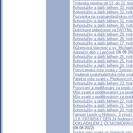
Trnavská novéna od 13. do 21. lis
Bohoslužby a další během 33. týd
Bohoslužby a další během 32. týd
Pozvánka na svatoambrožskou mš
Bohoslužby a další během 31. týd
Bohoslužby a další během 30. týd
Dušičkové pobožnosti ve FATYMu 
Bohoslužby a další během 29. týd
Bohoslužby a další během 28. týd
Bohoslužby a další během 27. týd
Růžencová slavnost u sv. Michael
Adorační den v Lančově
(26.09.20
Bohoslužby a další během 26. týd
Bohoslužby a další během 25. týd
Bohoslužby a další během 24. týd
Posvícenská mše svatá v Šumné
Troubená svatohubertská mše svat
Páteční mše svaté v Plenkovicích
Bohoslužby a další během 23. týd
Posvícení a poděkování za úrodu v
Mše svaté s poděkováním za úrod
Mše svaté s poděkováním za úrodu
Bohoslužby a další během 22. týd
Bohoslužby a další během 21. týd
Bohoslužby a další během 20. týd
Farnost Lipník u Hrotovic: 3 výroč
13.8. FATIMSKÝ DEN 24 hodino
DOKLÁDALEM Z ČESKOMORAVSKÉ
(09.08.2022)
Poutní mše svatá ve Vranově nad 