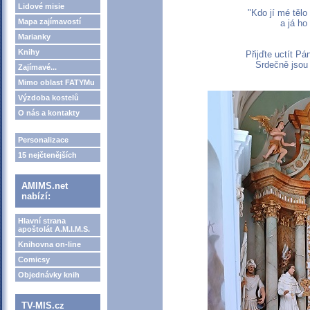
Lidové misie
"Kdo jí mé tělo
Mapa zajímavostí
a já ho
Marianky
Knihy
Přijďte uctít Pá
Srdečně jsou
Zajímavé...
Mimo oblast FATYMu
Výzdoba kostelů
O nás a kontakty
Personalizace
15 nejčtenějších
AMIMS.net
nabízí:
Hlavní strana
apoštolát A.M.I.M.S.
Knihovna on-line
Comicsy
Objednávky knih
TV-MIS.cz