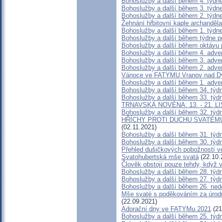
Bohoslužby a další během 4. týdn
Bohoslužby a další během 3. týdn
Bohoslužby a další během 2. týdn
Žehnání hřbitovní kaple archanděl
Bohoslužby a další během 1. týdn
Bohoslužby a další během týdne po
Bohoslužby a další během oktávu
Bohoslužby a další během 4. adve
Bohoslužby a další během 3. adve
Bohoslužby a další během 2. adve
Vánoce ve FATYMU Vranov nad Dy
Bohoslužby a další během 1. adve
Bohoslužby a další během 34. týd
Bohoslužby a další během 33. týd
TRNAVSKÁ NOVÉNA: 13. - 21. L
Bohoslužby a další během 32. týd
HŘÍCHY PROTI DUCHU SVATÉMU neb
(02.11.2021)
Bohoslužby a další během 31. týd
Bohoslužby a další během 30. týd
Přehled dušičkových pobožností 
Svatohubertská mše svatá
(22.10.
Člověk obstojí pouze tehdy, když 
Bohoslužby a další během 28. týd
Bohoslužby a další během 27. týd
Bohoslužby a další během 26. ned
Mše svaté s poděkováním za úrodu
(22.09.2021)
Adorační dny ve FATYMu 2021
(21
Bohoslužby a další během 25. týd