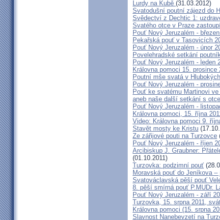
Lurdy na Kubě
(31.03.2012)
Svatodušní poutní zájezd do 
Svědectví z Dechtic 1: uzdrave
Svatého otce v Praze zastoup
Pouť Nový Jeruzalém - březen
Pekařská pouť v Tasovicích 2
Pouť Nový Jeruzalém - únor 2
Povelehradské setkání poutní
Pouť Nový Jeruzalém - leden 
Královna pomoci 15. prosince 
Poutní mše svatá v Hlubokýc
Pouť Nový Jeruzalém - prosin
Pouť ke svatému Martinovi ve 
aneb naše další setkání s ot
Pouť Nový Jeruzalém - listopa
Královna pomoci, 15. října 20
Video: Královna pomoci 9. říjn
Stavět mosty ke Kristu
(17.10.
Ze zářijové pouti na Turzovce
Pouť Nový Jeruzalém - říjen 2
Arcibiskup J. Graubner: Přáte
(01.10.2011)
Turzovka: podzimní pouť
(28.0
Moravská pouť do Jeníkova – j
Svatováclavská pěší pouť Vel
8. pěší smírná pouť P.MUDr. 
Pouť Nový Jeruzalém - září 2
Turzovka, 15. srpna 2011, sv
Královna pomoci (15. srpna 2
Slavnost Nanebevzetí na Tur