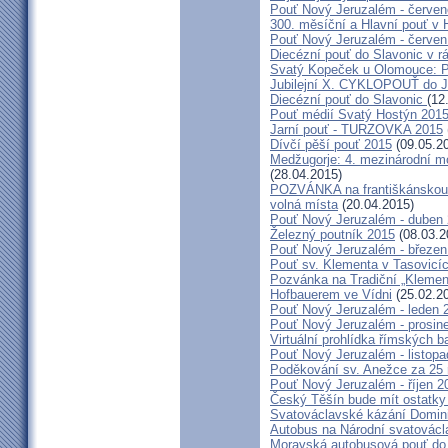
Pouť Nový Jeruzalém - červe
300. měsíční a Hlavní pouť 
Pouť Nový Jeruzalém - červen
Diecézní pouť do Slavonic v 
Svatý Kopeček u Olomouce: P
Jubilejní X. CYKLOPOUŤ do J
Diecézní pouť do Slavonic
(12
Pouť médií Svatý Hostýn 201
Jarní pouť - TURZOVKA 2015
Dívčí pěší pouť 2015
(09.05.2
Medžugorje: 4. mezinárodní mod
(28.04.2015)
POZVÁNKA na františkánskou po
volná místa
(20.04.2015)
Pouť Nový Jeruzalém - duben
Železný poutník 2015
(08.03.2
Pouť Nový Jeruzalém - březen
Pouť sv. Klementa v Tasovicí
Pozvánka na Tradiční „Kleme
Hofbauerem ve Vídni
(25.02.2
Pouť Nový Jeruzalém - leden 
Pouť Nový Jeruzalém - prosin
Virtuální prohlídka římských ba
Pouť Nový Jeruzalém - listop
Poděkování sv. Anežce za 25
Pouť Nový Jeruzalém - říjen 2
Český Těšín bude mít ostatky
Svatováclavské kázání Domini
Autobus na Národní svatovácl
Moravská autobusová pouť do