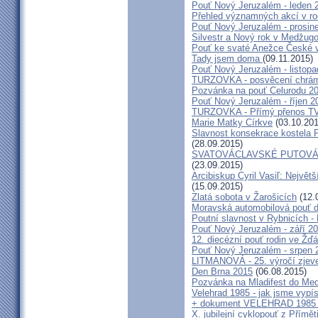
Pouť Nový Jeruzalém - leden 
Přehled významných akcí v r
Pouť Nový Jeruzalém - prosin
Silvestr a Nový rok v Medžugo
Pouť ke svaté Anežce České 
Tady jsem doma
(09.11.2015)
Pouť Nový Jeruzalém - listop
TURZOVKA - posvěcení chrám
Pozvánka na pouť Celurodu 2
Pouť Nový Jeruzalém - říjen 2
TURZOVKA - Přímý přenos TV
Marie Matky Církve
(03.10.201
Slavnost konsekrace kostela 
(28.09.2015)
SVATOVÁCLAVSKÉ PUTOVÁN
(23.09.2015)
Arcibiskup Cyril Vasiľ: Největš
(15.09.2015)
Zlatá sobota v Žarošicích
(12.
Moravská automobilová pouť 
Poutní slavnost v Rybnicích -
Pouť Nový Jeruzalém - září 2
12. diecézní pouť rodin ve Ž
Pouť Nový Jeruzalém - srpen 
LITMANOVÁ - 25. výročí zjeve
Den Brna 2015
(06.08.2015)
Pozvánka na Mladifest do Medž
Velehrad 1985 - jak jsme vypís
+ dokument VELEHRAD 1985 (P
X. jubilejní cyklopouť z Přímě