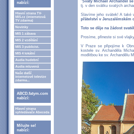
"
Svatý Michael Archanděl se 
nabízí:
tj. v den svátku svatých archa
Hlavní strana TV-
Slavíme jeho svátek! A také 
MIS.cz (internetová
přátelství v Jeruzalémském 
TV zdarma)
Novinky
Toto se děje na žádost svat
MIS 1 zábava
Prosíme, přineste si své vlajky
MIS 2 vzdělání
V Praze se připojíme k Obn
MIS 3 publicist.
kostele sv. Archanděla Mich
MIS 4 lokální
modlitbou ke sv. Archandělu M
Audia hudební
Audia mluvená
Naše další
internetové televize
zdarma...
ABCD.fatym.com
nabízí:
Hlavní strana
vyhledávače Abeceda
Milujte se!
nabízí: