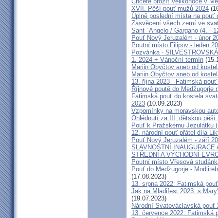
Chcete prožít Velikonoce v M
XVII. Pěší pouť mužů 2024
(16
Úplně poslední místa na po
Zasvěcení všech zemí ve svat
Sant ' Angelo / Gargano (4. - 1
Pouť Nový Jeruzalém - únor 2
Poutní místo Filipov - leden 2
Pozvánka - SILVESTROVSKÁ
1. 2024 + Vánoční termín
(15.
Mariin Obyčtov aneb od kostel
Mariin Obyčtov aneb od kostel
13. října 2023 - Fatimská pouť 
Říjnové poutě do Medžugorje 
Fatimská pouť do kostela svaté
2023
(10.09.2023)
Vzpomínky na moravskou auto
Ohlédnutí za III. dětskou pěší 
Pouť k Pražskému Jezulátku (
12. národní pouť přátel díla Li
Pouť Nový Jeruzalém - září 2
SLAVNOSTNÍ INAUGURACE 
STŘEDNÍ A VÝCHODNÍ EVR
Poutní místo Vřesová studánk
Pouť do Medžugorje - Modliteb
(17.08.2023)
13. srpna 2022: Fatimská pouť 
Jak na Mladifest 2023: s Ma
(19.07.2023)
Národní Svatováclavská pouť
13. července 2022: Fatimská po