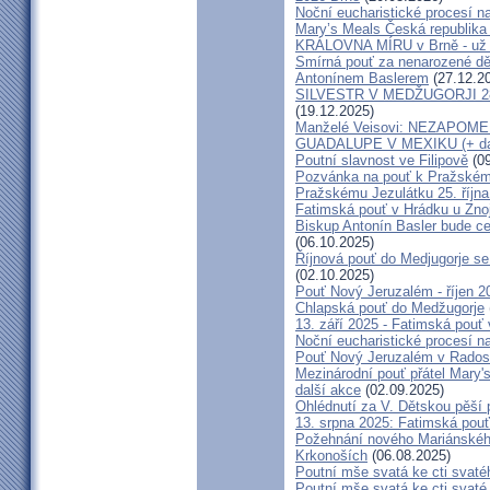
Noční eucharistické procesí n
Mary’s Meals Česká republika
KRÁLOVNA MÍRU v Brně - už 
Smírná pouť za nenarozené dě
Antonínem Baslerem
(27.12.2
SILVESTR V MEDŽUGORJI 28. 1
(19.12.2025)
Manželé Veisovi: NEZAPO
GUADALUPE V MEXIKU (+ dal
Poutní slavnost ve Filipově
(09
Pozvánka na pouť k Pražském
Pražskému Jezulátku 25. říjn
Fatimská pouť v Hrádku u Znoj
Biskup Antonín Basler bude ce
(06.10.2025)
Říjnová pouť do Medjugorje se
(02.10.2025)
Pouť Nový Jeruzalém - říjen 2
Chlapská pouť do Medžugorje
13. září 2025 - Fatimská pouť
Noční eucharistické procesí n
Pouť Nový Jeruzalém v Radost
Mezinárodní pouť přátel Mary'
další akce
(02.09.2025)
Ohlédnutí za V. Dětskou pěší 
13. srpna 2025: Fatimská pou
Požehnání nového Mariánského 
Krkonoších
(06.08.2025)
Poutní mše svatá ke cti svaté
Poutní mše svatá ke cti svat