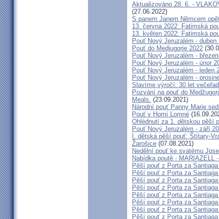
Aktualizováno 28. 6. - VL
(27.06.2022)
S panem Janem Němcem opět 
13. června 2022: Fatimská pouť
13. květen 2022: Fatimská pouť
Pouť Nový Jeruzalém - duben
Pouť do Medjugorje 2022
(30.0
Pouť Nový Jeruzalém - březen
Pouť Nový Jeruzalém - únor 2
Pouť Nový Jeruzalém - leden 
Pouť Nový Jeruzalém - prosin
Slavíme výročí: 30 let večeřad
Pozvání na pouť do Medžugorje
Meals.
(23.09.2021)
Národní pouť Panny Marie sed
Pouť v Horní Lomné
(16.09.20
Ohlédnutí za 1. dětskou pěší p
Pouť Nový Jeruzalém - září 2
I. dětská pěší pouť: Štítary-V
Žarošice
(07.08.2021)
Nedělní pouť ke svatému Jose
Nabídka poutě - MARIAZELL -
Pěší pouť z Porta za Santiaga
Pěší pouť z Porta za Santiaga
Pěší pouť z Porta za Santiaga
Pěší pouť z Porta za Santiaga
Pěší pouť z Porta za Santiaga
Pěší pouť z Porta za Santiaga
Pěší pouť z Porta za Santiaga
Pěší pouť z Porta za Santiaga