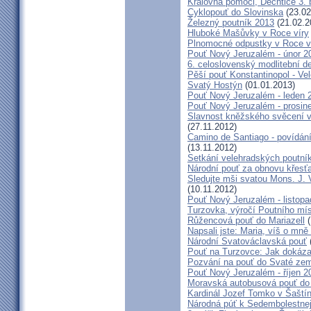
Královna pomoci, Dechtice 3.
Cyklopouť do Slovinska
(23.02
Železný poutník 2013
(21.02.2
Hluboké Mašůvky v Roce víry
Plnomocné odpustky v Roce ví
Pouť Nový Jeruzalém - únor 2
6. celoslovenský modlitební d
Pěší pouť Konstantinopol - Ve
Svatý Hostýn
(01.01.2013)
Pouť Nový Jeruzalém - leden 
Pouť Nový Jeruzalém - prosin
Slavnost kněžského svěcení v 
(27.11.2012)
Camino de Santiago - povídání
(13.11.2012)
Setkání velehradských poutní
Národní pouť za obnovu křesť
Sledujte mši svatou Mons. J. 
(10.11.2012)
Pouť Nový Jeruzalém - listop
Turzovka, výročí Poutního mí
Růžencová pouť do Mariazell
(
Napsali jste: Maria, víš o mn
Národní Svatováclavská pouť
Pouť na Turzovce: Jak dokázat
Pozvání na pouť do Svaté ze
Pouť Nový Jeruzalém - říjen 2
Moravská autobusová pouť do
Kardinál Jozef Tomko v Šaští
Národná púť k Sedembolestne