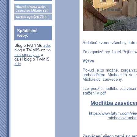
Hlavní strana webu
časopisu Milujte se!
Archiv vyšlých čísel
Spřátelené
weby:
Srdečně zveme všechny, kdo 
Blog o FATYMu
zde
,
blog o TV-MIS.cz
tv-
Za organizátory Josef Pejřimo
mis.signaly.cz
a
další blog o TV-MIS
Výzva
zde
.
Pokud je to možné, zorganizu
archandělem Michaelem ve s
Michaelovi zasvěceny.
Lze použít modlitbu zasvěcen
stažení v pdf
Modlitba zasvěcen
https://www.fatym.com/vie
michaelovi-acha
Zasvěcení všech zemí sv. ar