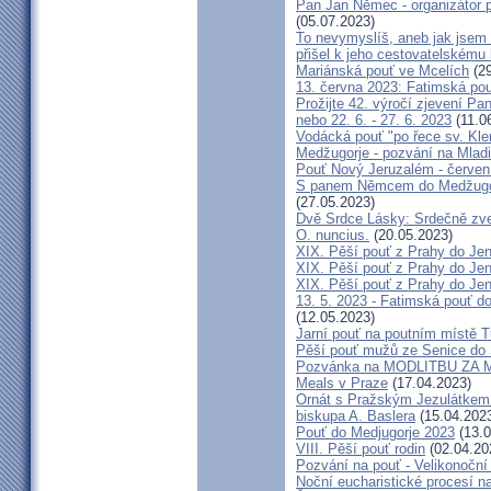
Pan Jan Němec - organizátor po
(05.07.2023)
To nevymyslíš, aneb jak jsem 
přišel k jeho cestovatelskému
Mariánská pouť ve Mcelích
(29
13. června 2023: Fatimská pouť
Prožijte 42. výročí zjevení Pa
nebo 22. 6. - 27. 6. 2023
(11.0
Vodácká pouť "po řece sv. Kl
Medžugorje - pozvání na Mladi
Pouť Nový Jeruzalém - červen
S panem Němcem do Medžugorj
(27.05.2023)
Dvě Srdce Lásky: Srdečně zve
O. nuncius.
(20.05.2023)
XIX. Pěší pouť z Prahy do Jen
XIX. Pěší pouť z Prahy do Jen
XIX. Pěší pouť z Prahy do Jen
13. 5. 2023 - Fatimská pouť do
(12.05.2023)
Jarní pouť na poutním místě 
Pěší pouť mužů ze Senice do 
Pozvánka na MODLITBU ZA MÍ
Meals v Praze
(17.04.2023)
Ornát s Pražským Jezulátkem 
biskupa A. Baslera
(15.04.202
Pouť do Medjugorje 2023
(13.0
VIII. Pěší pouť rodin
(02.04.20
Pozvání na pouť - Velikonoční 
Noční eucharistické procesí n