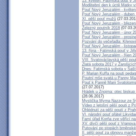
13. květen: Fatimská pouť v Ji
Modlitební den k úctě Matky v
Pouť Nový Jeruzalém - květen
Pouť Nový Jeruzalém - duben
XI. pěší pouť mužů
(27.03.201
Pouť Nový Jeruzalém - březen
Železný poutník 2018
(07.03.2
Pouť Nový Jeruzalém - únor 2
Pouť Nový Jeruzalém - prosin
Pozvání do večeřadla: Křenovi
Pouť Nový Jeruzalém - listop
13. října - Fatimská pouť v Jiři
Pouť Nový Jeruzalém - říjen 2
VIII. Svatováclavská pěší pou
Zlatá sobota 2017 v Žarošicích 
Dnes: Fatimská sobota v Šašt
P. Marian Kuffa na pouti ped
Poutní mše svatá u Panny Mar
Pouť k Panně Marii Svatotoms
(27.07.2017)
Hrádek u Znojma: otec biskup
(28.06.2017)
Mystička Myrna Nazzour ze S
Video z letošní pěší pouti z P
Ohlédnutí za pěší poutí z Pra
VI. národní pouť přátel Likvida
Farní úřad Korňa zve věřící n
XV. dívčí pěší pouť z Vranova
Putování po stopách brněnské
II. pěší pouť za obnovu manžel