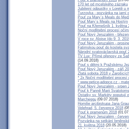
170 let od mcelského zázraku
Jubilejní odpustky v Loretě u 
Turzovka - pozvánka na jarní p
Pouť za Mary´s Meals do Med
Pouť Mary´s Meals na Hostýn
Pouť na Křemešník 1. května 
Noční modlitební procesí očim
Pouť Nový Jeruzalém - březen
V roce sv. Aloise (do 9. 3. 201
Pouť Nový Jeruzalém - prosin
Fatimskou pouť do kostela sva
Národní svatováclavská pouť 
TV Lux: Přímé přenosy ze Šaš
(14.09.2018)
Pouť s dětmi k Pražskému Jez
Pouť Nový Jeruzalém - září 2
Zlatá sobota 2018 v Žarošicích 
* 2x Noční modlitební procesí p
* www.petice-adopce.cz - mater
Pouť Nový Jeruzalém - srpen 
Pouť k Panně Marii Svatotoms
Ostatky sv. Markéty poputují
Marcheggu
(09.07.2018)
Homilie arcibiskupa Jana Grau
Velehrad, 5. července 2018
(05
Pouť k pramenům 2018
(01.07
Pouť Nový Jeruzalém - červen
Pozvánka na setkání brněnské
21. května 2018
(20.05.2018)