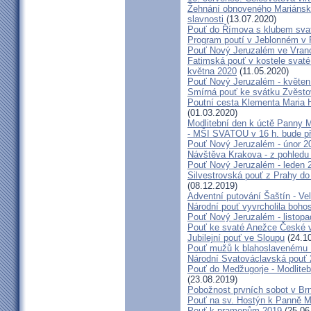
Žehnání obnoveného Mariánské
slavnosti
(13.07.2020)
Pouť do Římova s klubem sva
Program poutí v Jeblonném v 
Pouť Nový Jeruzalém ve Vran
Fatimská pouť v kostele svaté 
května 2020
(11.05.2020)
Pouť Nový Jeruzalém - květen
Smírná pouť ke svátku Zvěsto
Poutní cesta Klementa Maria 
(01.03.2020)
Modlitební den k úctě Panny M
- MŠI SVATOU v 16 h. bude p
Pouť Nový Jeruzalém - únor 2
Návštěva Krakova - z pohledu
Pouť Nový Jeruzalém - leden 
Silvestrovská pouť z Prahy do
(08.12.2019)
Adventní putování Šaštín - Ve
Národní pouť vyvrcholila boho
Pouť Nový Jeruzalém - listop
Pouť ke svaté Anežce České 
Jubilejní pouť ve Sloupu
(24.10
Pouť mužů k blahoslavenému
Národní Svatováclavská pouť
Pouť do Medžugorje - Modliteb
(23.08.2019)
Pobožnost prvních sobot v Brně
Pouť na sv. Hostýn k Panně Ma
Pouť k pramenům 2019
(25.06