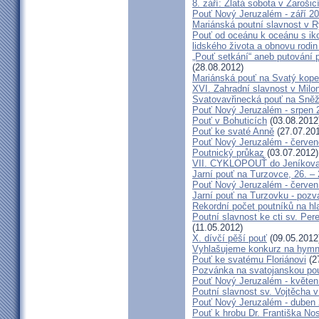
8. září: Zlatá sobota v Žarošic
Pouť Nový Jeruzalém - září 2
Mariánská poutní slavnost v 
Pouť od oceánu k oceánu s i
lidského života a obnovu rodin
„Pouť setkání“ aneb putování 
(28.08.2012)
Mariánská pouť na Svatý kope
XVI. Zahradní slavnost v Milo
Svatovavřinecká pouť na Sně
Pouť Nový Jeruzalém - srpen 
Pouť v Bohuticích
(03.08.2012
Pouť ke svaté Anně
(27.07.20
Pouť Nový Jeruzalém - červe
Poutnický průkaz
(03.07.2012)
VII. CYKLOPOUŤ do Jeníkov
Jarní pouť na Turzovce, 26. –
Pouť Nový Jeruzalém - červen
Jarní pouť na Turzovku - poz
Rekordní počet poutníků na hl
Poutní slavnost ke cti sv. Pe
(11.05.2012)
X. dívčí pěší pouť
(09.05.2012
Vyhlašujeme konkurz na hymn
Pouť ke svatému Floriánovi
(2
Pozvánka na svatojanskou pou
Pouť Nový Jeruzalém - květen
Poutní slavnost sv. Vojtěcha 
Pouť Nový Jeruzalém - duben
Pouť k hrobu Dr. Františka No