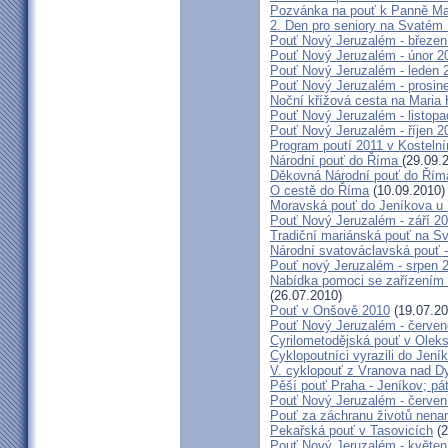
Pozvánka na pouť k Panně Mar
2. Den pro seniory na Svaté
Pouť Nový Jeruzalém - březen
Pouť Nový Jeruzalém - únor 2
Pouť Nový Jeruzalém - leden 
Pouť Nový Jeruzalém - prosin
Noční křížová cesta na Maria 
Pouť Nový Jeruzalém - listop
Pouť Nový Jeruzalém - říjen 2
Program poutí 2011 v Kosteln
Národní pouť do Říma
(29.09.
Děkovná Národní pouť do Řím
O cestě do Říma
(10.09.2010)
Moravská pouť do Jeníkova u
Pouť Nový Jeruzalém - září 2
Tradiční mariánská pouť na S
Národní svatováclavská pouť 
Pouť nový Jeruzalém - srpen 
Nabídka pomoci se zařízením pě
(26.07.2010)
Pouť v Onšově 2010
(19.07.20
Pouť Nový Jeruzalém - červe
Cyrilometodějská pouť v Olek
Cyklopoutníci vyrazili do Jení
V. cyklopouť z Vranova nad D
Pěší pouť Praha - Jeníkov; pá
Pouť Nový Jeruzalém - červen
Pouť za záchranu životů nena
Pekařská pouť v Tasovicích
(2
Pouť Nový Jeruzalém - květen