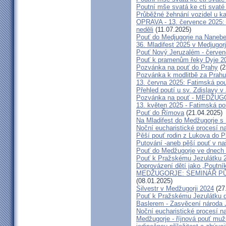
Poutní mše svatá ke cti svat
Průběžné žehnání vozidel u ka
OPRAVA - 13. července 2025: 
neděli
(11.07.2025)
Pouť do Medjugorje na Nanebe
36. Mladifest 2025 v Medjugorj
Pouť Nový Jeruzalém - červe
Pouť k pramenům řeky Dyje 2
Pozvánka na pouť do Prahy
(2
Pozvánka k modlitbě za Prahu
13. června 2025: Fatimská po
Přehled poutí u sv. Zdislavy v
Pozvánka na pouť - MEDŽUGOR
13. květen 2025 - Fatimská p
Pouť do Římova
(21.04.2025)
Na Mladifest do Medžugorje s
Noční eucharistické procesí n
Pěší pouť rodin z Lukova do P
Putování -aneb pěší pouť v na
Pouť do Medžugorje ve dnech 2
Pouť k Pražskému Jezulátku 
Doprovázení dětí jako „Poutní
MEDŽUGORJE: SEMINÁŘ PŮST
(08.01.2025)
Silvestr v Medžugorji 2024
(27
Pouť k Pražskému Jezulátku d
Baslerem - Zasvěcení národa 
Noční eucharistické procesí n
Medžugorje - říjnová pouť mu