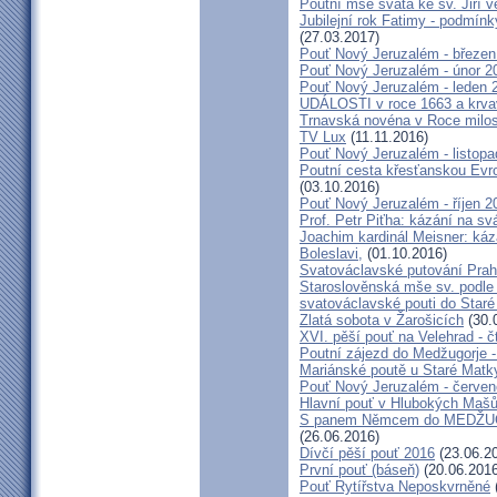
Poutní mše svatá ke sv. Jiří v
Jubilejní rok Fatimy - podmín
(27.03.2017)
Pouť Nový Jeruzalém - březen
Pouť Nový Jeruzalém - únor 2
Pouť Nový Jeruzalém - leden 
UDÁLOSTI v roce 1663 a krva
Trnavská novéna v Roce milosr
TV Lux
(11.11.2016)
Pouť Nový Jeruzalém - listop
Poutní cesta křesťanskou Evro
(03.10.2016)
Pouť Nový Jeruzalém - říjen 2
Prof. Petr Piťha: kázání na s
Joachim kardinál Meisner: káz
Boleslavi,
(01.10.2016)
Svatováclavské putování Praho
Staroslověnská mše sv. podle t
svatováclavské pouti do Staré
Zlatá sobota v Žarošicích
(30.
XVI. pěší pouť na Velehrad - č
Poutní zájezd do Medžugorje -
Mariánské poutě u Staré Matk
Pouť Nový Jeruzalém - červe
Hlavní pouť v Hlubokých Maš
S panem Němcem do MEDŽUG
(26.06.2016)
Dívčí pěší pouť 2016
(23.06.2
První pouť (báseň)
(20.06.2016
Pouť Rytířstva Neposkvrněné