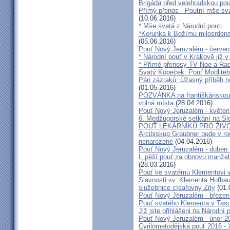
Brigáda před velehradskou pou
Přímý přenos - Poutní mše sva
(10.06.2016)
* Mše svatá z Národní pouti
*Korunka k Božímu milosrdenst
(05.06.2016)
Pouť Nový Jeruzalém - červen
* Národní pouť v Krakově již v
* Přímé přenosy TV Noe a Rad
Svatý Kopeček: Pouť Modliteb
Pán zázraků: Úžasný příběh n
(01.05.2016)
POZVÁNKA na františkánskou po
volná místa
(28.04.2016)
Pouť Nový Jeruzalém - květen
6. Medžugorské setkání na Sl
POUŤ LÉKÁRNÍKŮ PRO ŽIVO
Arcibiskup Graubner bude v rod
nenarozené
(04.04.2016)
Pouť Nový Jeruzalém - duben
I. pěší pouť za obnovu manžels
(28.03.2016)
Pouť ke svatému Klementovi v
Slavnosti sv. Klementa Hofbau
služebnice císařovny Zity
(01.
Pouť Nový Jeruzalém - březen
Pouť svatého Klementa v Taso
Již jste přihlášeni na Národní
Pouť Nový Jeruzalém - únor 2
Cyrilometodějská pouť 2016 -