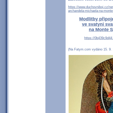
https://www.duchovniboj.cz/n
archandela-michaela-na-monte
Modlitby připoj
ve svatyni sv
na Monte S
https://0b439c9d44
(Na Fatym.com vydáno 15. 9. 20