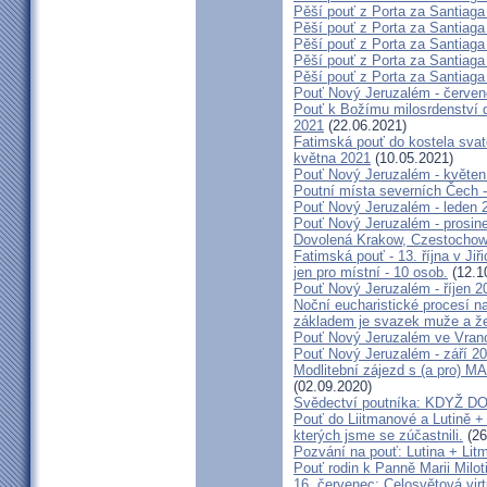
Pěší pouť z Porta za Santiaga
Pěší pouť z Porta za Santiaga
Pěší pouť z Porta za Santiaga
Pěší pouť z Porta za Santiaga
Pěší pouť z Porta za Santiaga
Pouť Nový Jeruzalém - červe
Pouť k Božímu milosrdenství do
2021
(22.06.2021)
Fatimská pouť do kostela svaté
května 2021
(10.05.2021)
Pouť Nový Jeruzalém - květen
Poutní místa severních Čech -
Pouť Nový Jeruzalém - leden 
Pouť Nový Jeruzalém - prosin
Dovolená Krakow, Czestochow
Fatimská pouť - 13. října v Ji
jen pro místní - 10 osob.
(12.1
Pouť Nový Jeruzalém - říjen 2
Noční eucharistické procesí n
základem je svazek muže a ž
Pouť Nový Jeruzalém ve Vran
Pouť Nový Jeruzalém - září 2
Modlitební zájezd s (a pro
(02.09.2020)
Svědectví poutníka: KDYŽ 
Pouť do Liitmanové a Lutině + 
kterých jsme se zúčastnili.
(26
Pozvání na pouť: Lutina + Lit
Pouť rodin k Panně Marii Milot
16. červenec: Celosvětová virt