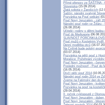
Přímé přenosy ze ŠAŠTÍNA - C
Slovenska
(15.09.2014)
Zlatá sobota v Žarošicích
(12.
Šaštín: národní svatyně Slov
Pozvánka na Pouť setkání
(01
Pouť Nový Jeruzalém - září 2
Národní pouť rodin ve Žďáru -
(26.08.2014)
Učitelé i rodiny s dětmi budo
Pouť do Medjugorje
(06.08.201
SLAVNOST PORCINKULOVÉ
Pouť mužů v Kostelním Vydří 
Denní modlitba otců
(16.07.20
Na Cvilíně bude polský exorci
(03.07.2014)
Pozvánka na pěší pouť z Hos
Morašice: Požehnání výzdoby
Pouť Nový Jeruzalém - červen
Poslední možnost! - Pouť do M
(16.05.2014)
Dívčí pěší pouť 2014
(10.05.2
Národní pouť rodin 2014 ve Ž
Zveme na Fatimský den do Koc
Pouť Nový Jeruzalém - květen
Pozvánka na pouť na kostelíč
(29.04.2014)
II. ročník cyklopoutě z Olomo
Pouť Nový Jeruzalém - duben
Pouť Nový Jeruzalém - březen
Železný poutník 2014
(04.03.2