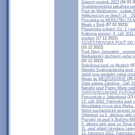
Železný poutník 2023
(16.03.2
Svatoklementská pekařská po
Pouť do Medžugorje - svátek Bo
Velikonocích ve dnech 14. - 20
Pozvánka na MODLITBU ZA MÍ
Meals v Brně
(07.02.2023)
Připomínka sobotní (21. 1.) po
Královna pomoci, 4. září 2011:
smíření
(17.12.2022)
SILVESTROVSKÁ POUŤ DO ME
(15.12.2022)
Pouť Nový Jeruzalém - prosin
Medjugorský duchovní večer v 
(02.12.2022)
Dušičková pouť ve Mcelích
(03
Národní Svatováclavská pouť 
Ještě jsou poslední volná míst
Meals do MEDŽUGORJE
(25.
Zlatá sobota Žarošice - Září 2
Národní pouť Panny Marie sed
SVATOVÁCLAVSKÉ PUTOVÁN
Porciunkule v Jablunkově
(13.
13. září 2022: Fatimská pouť v 
Mimořádná výzva otce Marka - 
Noční eucharistické procesí n
Ohlédnutí za II. dětskou pěší 
Pozvání na pouť k Božímu Mil
II. dětská pěší pouť ze Štítar
11. pouť přátel Likvidace Lepry
13. července 2022: Fatimská po