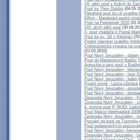
VII. pěší pouť z Kobylí do Žar
Pouť ke Třem Dubům
(04.05.2
Pekařská pouť ke cti svatého
Křtiny - Mariánské poutní míst
Pouť na Peregrinek 2010
(01.0
VIII. dívčí pěší pouť
(30.04.20
II. pouť mládeže k Panně Mari
Pouť ke sv. Jiří v Klentnici
(20
Poutní slavnost svatého Vojtě
Cykloturistická výprava na sv
(23.03.2010)
Pouť Nový Jeruzalém - duben
Pouť do Mariánských Radčic
(
Antiochia a jarní pouť v Bratře
Pouť Nový Jeruzalém - březen
Pouť Nový Jeruzalém - únor 2
Pouť Nový Jeruzalém - leden
(
Poutní písně - Láska zůstává
(
Pouť Nový Jeruzalém - prosin
Pouť Nový Jeruzalém - listop
Zpravodaj Nový Jeruzalém - ří
Zpravodaj Nový Jeruzalém - zá
6. smírná pouť P. MUDr. Ladis
Pouť Matice Velehradské 2009
Zpravodaj Nový Jeruzalém - s
Pozvání na pouť na Turzovku
Pouť pedagogických pracovník
Pouť Nový Jeruzalém- červen
Zpravodaj Nový Jeruzalém - č
Cyklopouť Vranov nad Dyjí - Je