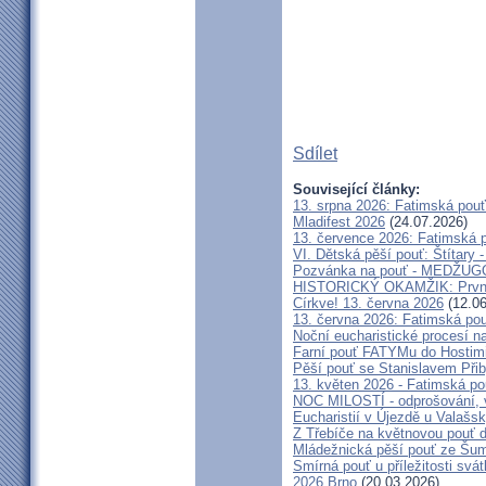
Sdílet
Související články:
13. srpna 2026: Fatimská pou
Mladifest 2026
(24.07.2026)
13. července 2026: Fatimská 
VI. Dětská pěší pouť: Štítary 
Pozvánka na pouť - MEDŽUGOR
HISTORICKÝ OKAMŽIK: První c
Církve! 13. června 2026
(12.06
13. června 2026: Fatimská po
Noční eucharistické procesí n
Farní pouť FATYMu do Hostim
Pěší pouť se Stanislavem Při
13. květen 2026 - Fatimská p
NOC MILOSTÍ - odprošování, v
Eucharistií v Újezdě u Valašs
Z Třebíče na květnovou pouť 
Mládežnická pěší pouť ze Šu
Smírná pouť u příležitosti svá
2026 Brno
(20.03.2026)