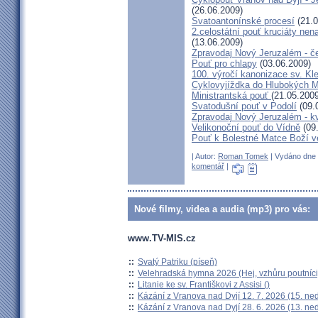
(26.06.2009)
Svatoantonínské procesí
(21.0
2.celostátní pouť kruciáty n
(13.06.2009)
Zpravodaj Nový Jeruzalém - č
Pouť pro chlapy
(03.06.2009)
100. výročí kanonizace sv. K
Cyklovyjíždka do Hlubokých 
Ministrantská pouť
(21.05.2009
Svatodušní pouť v Podolí
(09.
Zpravodaj Nový Jeruzalém - k
Velikonoční pouť do Vídně
(09
Pouť k Bolestné Matce Boží v
| Autor:
Roman Tomek
| Vydáno dne 2
komentář
|
Nové filmy, videa a audia (mp3) pro vás:
www.TV-MIS.cz
::
Svatý Patriku (píseň)
::
Velehradská hymna 2026 (Hej, vzhůru poutníci
::
Litanie ke sv. Františkovi z Assisi ()
::
Kázání z Vranova nad Dyjí 12. 7. 2026 (15. ne
::
Kázání z Vranova nad Dyjí 28. 6. 2026 (13. ne