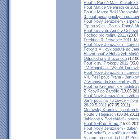
Pouť k Panně Marii Klokotské
Pouť Matice Velehradské 2011
Pouť k Matce Boží Vranovské
3. pouť pedagogických praco
Pouť Nový Jeruzalém - srpen 
Tip na výlet - Pouť k Panně M
Pouť ke svaté Anně v Onšově
Pochod pro rodinu 2011
(20.07
Dechtice 3. července 2011: Ma
Pouť Nový Jeruzalém - červen
Fotky z VI. cyklopoutě do Jen
Hlavní pouť v Hubokých Mašův
Odpoledne v Břežanech
(12.06
Pouť k sv. Prokopu 2011
(05.0
TV Magnificat: Výročí Turzov
Pouť Nový Jeruzalém - červen
VII. Pěší pouť Praha - Jeníkov 
Z Vranova do Kostelmí Vydří -
Pouť na Křemešník v neděli 2
Z Kobylí do Žarošic
(13.05.201
Pouť Nový Jeruzalém - květen
Jarní pouť na Turzovce – hora
28-29.5.2011
(07.05.2011)
Moravský Krumlov - pouť na F
Poutě v Hejnicích
(30.04.2011)
Jablonné v Podještědí - progr
Pouť SFŘ do Říma
(15.04.201
Pouť Nový Jeruzalém - duben
Pouť pekařů, cukrářů a ctitel
Vlakem na pouť do Lurd? Přide