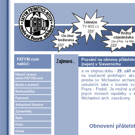
FATYM.com
Pozvání na obnovu přátelstv
nabízí:
(nejen) v Sievernichu
a ve stejnou dobu -
29. září 
Hlavní strana
na současně probíhající akc
www.FATYM.com
prosba sv. Michaelovi archand
uskuteční také v kostele sv
Bude a zveme!
Praze - Podolí. Je možné a vh
Bohoslužby
jiných místech republiky v k
Michaelovi arch. zasvěceny.
Farnosti
Adoptivní farnost
Zpravodaj
Bylo
Foto
Obnovení přátels
Hesla