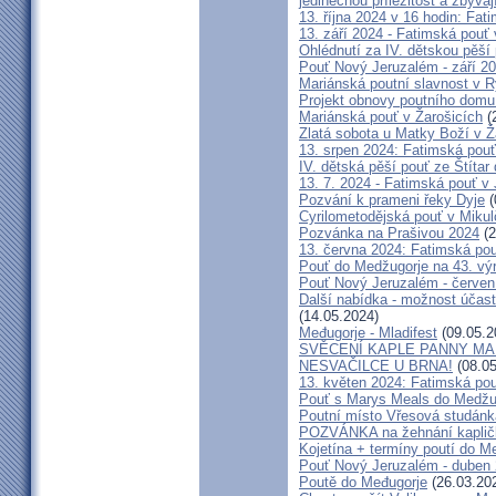
jedinečnou příležitost a zbývaj
13. října 2024 v 16 hodin: Fa
13. září 2024 - Fatimská pouť
Ohlédnutí za IV. dětskou pěší
Pouť Nový Jeruzalém - září 2
Mariánská poutní slavnost v R
Projekt obnovy poutního domu
Mariánská pouť v Žarošicích
(
Zlatá sobota u Matky Boží v Ž
13. srpen 2024: Fatimská pouť 
IV. dětská pěší pouť ze Štítar
13. 7. 2024 - Fatimská pouť v J
Pozvání k prameni řeky Dyje
(
Cyrilometodějská pouť v Mikul
Pozvánka na Prašivou 2024
(2
13. června 2024: Fatimská pouť
Pouť do Medžugorje na 43. výro
Pouť Nový Jeruzalém - červen
Další nabídka - možnost účast
(14.05.2024)
Međugorje - Mladifest
(09.05.2
SVĚCENÍ KAPLE PANNY MAR
NESVAČILCE U BRNA!
(08.05
13. květen 2024: Fatimská pouť
Pouť s Marys Meals do Medžug
Poutní místo Vřesová studánk
POZVÁNKA na žehnání kapličk
Kojetína + termíny poutí do M
Pouť Nový Jeruzalém - duben
Poutě do Međugorje
(26.03.20