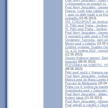
Pouť Nový Jeruzalém - srpen 
Cykloexpedice po stopách sv. 
Pouť Nový Jeruzalém - červe
Francie: Lurdy trápí záplavy,
I. pouť za oběti totalit a za 
světadílu
(15.06.2013)
VIII. CYKLOPOUŤ do Jeníkov
IX. Pěší pouť Praha - Jeníkov
IX. Pěší pouť Praha - Jeníkov
Pouť Nový Jeruzalém - červen
V novinách o pěší pouti z Pra
Oznámení: Turzovka - jarní po
Misijní pouť v Lidečku
(15.05.
Zvláštní vyslanec Svatého Otc
12. a 13. května 2013 - mimo
(12.05.2013)
Zjevení Královny pomoci, Dech
poutníků
(08.05.2013)
POZVÁNKA NA SOBOTU - P
(08.05.2013)
Pěší pouť mužů z Vranova nad
Pouť Nový Jeruzalém - květen
Májová pouť do Maria Loretto
Pozvání do Medjugorje
(20.04.
Praha zve 4. května na manife
Svatojánská pouť v Železném
Pouť Nový Jeruzalém - duben
Květný pátek
(21.03.2013)
Pouť Nový Jeruzalém - březen
Pouť pekařů a cukrářů v Taso