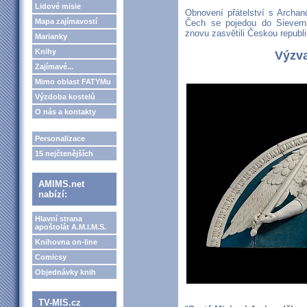
Lidové misie
Obnovení přátelství s Archa
Mapa zajímavostí
Čech se pojedou do Sievern
znovu zasvětili Českou republi
Marianky
Knihy
Výzva
Zajímavé...
Mimo oblast FATYMu
Výzdoba kostelů
O nás a kontakty
Personalizace
15 nejčtenějších
AMIMS.net
nabízí:
Hlavní strana
apoštolát A.M.I.M.S.
Knihovna on-line
Comicsy
Objednávky knih
TV-MIS.cz