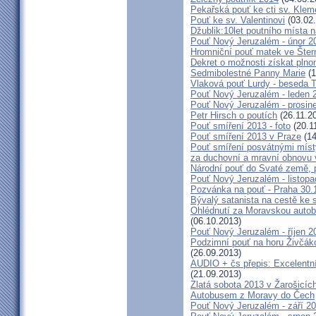
Pekařská pouť ke cti sv. Kle
Pouť ke sv. Valentinovi
(03.02
Džublik:10let poutního místa n
Pouť Nový Jeruzalém - únor 2
Hromniční pouť matek ve Šter
Dekret o možnosti získat plno
Sedmibolestné Panny Marie
(1
Vlaková pouť Lurdy - beseda 
Pouť Nový Jeruzalém - leden 
Pouť Nový Jeruzalém - prosin
Petr Hirsch o poutích
(26.11.2
Pouť smíření 2013 - foto
(20.1
Pouť smíření 2013 v Praze
(14
Pouť smíření posvátnými míst
za duchovní a mravní obnovu 
Národní pouť do Svaté země, p
Pouť Nový Jeruzalém - listop
Pozvánka na pouť - Praha 30.
Bývalý satanista na cestě ke 
Ohlédnutí za Moravskou autobu
(06.10.2013)
Pouť Nový Jeruzalém - říjen 2
Podzimní pouť na horu Živčáko
(26.09.2013)
AUDIO + čs přepis: Excelentní
(21.09.2013)
Zlatá sobota 2013 v Žarošicíc
Autobusem z Moravy do Čech
Pouť Nový Jeruzalém - září 2