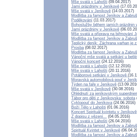
Mše svatá v Lahošti
(09.04.2017)
Jarní prázdniny v Jeníkově
(17.03.20
Mše svatá v Jeníkově
(14.03.2017)
Modlitba za farnost Jeníkov a Zabru
Poděkování
(11.03.2017)
Bohoslužby během jarních prázdnin 
Jarní prázdniny v Jeníkově
(06.03.20
Mše svatá a příprava na biřmování 
Modlitba za farnost Jeníkov a Zabruš
Teplický deník: Záchrana varhan je z
Prosba
(08.02.2017)
Modlitba za farnost Jeníkov a Zabru
Vánoční mše svatá a setkání u betl
Vánoční koncert
(24.12.2016)
Mše svatá v Lahošti
(12.12.2016)
Mše svatá v Lahošti
(20.11.2016)
Potáborové setkání v Jeníkově
(16.1
Moravská automobilová pouť v Jení
Týden na faře v Jeníkově
(13.09.201
Mše svatá v Jeníkově
(30.08.2016)
Ohlédnutí za jeníkovským superdne
Tábor pro děti z Jeníkovska: sobota
Cyklopouť do Jeníkova
(24.06.2016)
Boží Tělo v Lahošti
(01.06.2016)
Koncert Spirituál kvintetu v Jeníkově
Z dopisu z vězení...
(04.05.2016)
Mše svatá v Lahošti
(26.04.2016)
Modlitba za farnost Jeníkov a Zabru
Spirituál Kvintet v Jeníkově
(06.04.2
Modlitba za farnost Jeníkov a Zabru