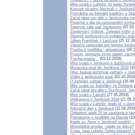
Mše svatá v Lahošti, již tento čtvrte
Koncert skupiny Nezmaři v Jeníkově
Pozvánka na žehnání kapličky u Star
Začal tábor pro děti z Jeníkovska tu
Prosíme o dar na zprovoznění zvonu
Tajemná záře nad Jeníkovem
(07.03
Znojemský týdeník: Žehnání knihy o
Sborník jeníkovských svědectví po
Jáhen František z Lančova
(25.12.20
Vánoční zpravodaj pro farnost Jení
Prosba o modlitbu - aktualizace
(20.1
Prosím, pomozte svým darem zachrán
Trocha poezie...
(03.12.2019)
Mše svatá v Jeníkově a dušičková p
Moravská pouť do Jeníkova 2019
(16
Otec biskup požehnal varhany v Jen
Video z jeníkovské pouti
(01.10.2019
O žehnání varhan v Jeníkově
(26.09
Mše svatá se Soluňáky ve Štěrbině
(
Začal tábor pro děti z Duchcova, Jen
Mše svatá v Lahošti
(27.05.2019)
Velikonoce v Jeníkově 2019
(21.05.2
Mše svatá v Lahošti, bude již v úterý
Adorační den v Jeníkově
(11.04.2019
Ohlednutí aneb 20 let spolupráce fa
Pamatujme v modlitbě na Davida
(10
Kaple sv. Anny v Jeníkově soutěží 
Mimořádná prosba - najde se dárce?
Znáte Jana Lohelia Oehlschlägela? 