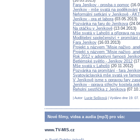
(16.05.2013)
Fara Jeníkov - prosba o pomoc
(16.0
Jeníkov - mše svatá na poděkování
(
Neformální setkání v Jeníkově - 
Jeníkov - ora et labora
(03.05.2013)
Pozvánka na faru do Jeníkova
(24.04
Na otáčku v Jeníkově
(13.04.2013)
Mše svatá v Lahošti a příprava na sv
Modlitební společenství + promítání 
Fara Jeníkov
(16.03.2013)
Projekt s názvem "Misie naživo, aneb
Projekt s názvem "Misie naživo, ane
Rok 2012 v adoptivní farnosti Jeníko
Betlémské světlo - Jeníkov 2012
(17
Mše svatá v Lahošti
(20.11.2012)
Pozvánka na promítání - fara Jeníko
Svatováclavská mše svatá ve farnos
V Jeníkově jsme s opravou fary zase 
Jeníkov - oprava střechy kostela pok
Řeholní sestřička z Jeníkova
(07.10.
| Autor:
Lucie Sošková
| Vydáno dne 19. 07. 
Nové filmy, videa a audia (mp3) pro vás:
www.TV-MIS.cz