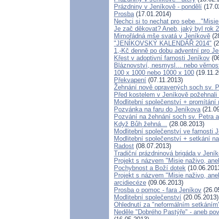
Prázdniny v Jeníkově - pondělí
(17.0
Prosba
(17.01.2014)
Nechci si to nechat pro sebe..."Misi
Je zač děkovat? Aneb, jaký byl rok 2
Mimořádná mše svatá v Jeníkově
(2
"JENÍKOVSKÝ KALENDÁŘ 2014"
(2
1,-Kč denně po dobu adventní pro J
Křest v adoptivní farnosti Jeníkov
(06
Bláznovství, nesmysl… nebo věrnos
100 x 1000 nebo 1000 x 100
(19.11.2
Překvapení
(07.11.2013)
Žehnání nově opravených soch sv. P
Před kostelem v Jeníkově požehnal
Modlitební společenství + promítání 
Pozvánka na faru do Jeníkova
(21.09
Pozvání na žehnání soch sv. Petra 
Když Bůh žehná…
(28.08.2013)
Modlitební společenství ve farnosti 
Modlitební společenství + setkání na
Radost
(08.07.2013)
Tradiční prázdninová brigáda v Jení
Projekt s názvem "Misie naživo, aneb
Pochybnost a Boží dotek
(10.06.201
Projekt s názvem "Misie naživo, ane
arcidiecéze
(09.06.2013)
Prosba o pomoc - fara Jeníkov
(26.0
Modlitební společenství
(20.05.2013)
Ohlednutí za "neformálním setkáním
Neděle "Dobrého Pastýře" - aneb pov