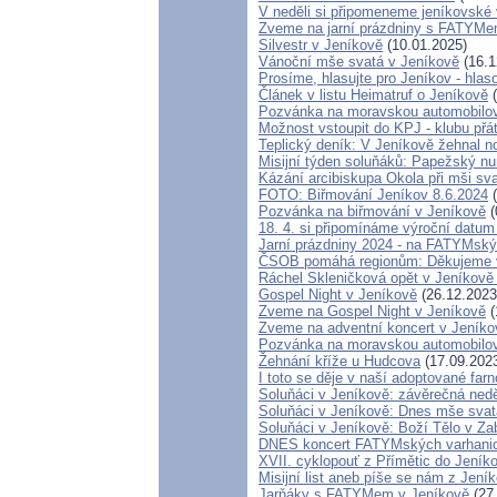
V neděli si připomeneme jeníkovské 
Zveme na jarní prázdniny s FATYMe
Silvestr v Jeníkově
(10.01.2025)
Vánoční mše svatá v Jeníkově
(16.1
Prosíme, hlasujte pro Jeníkov - hla
Článek v listu Heimatruf o Jeníkově
(
Pozvánka na moravskou automobilov
Možnost vstoupit do KPJ - klubu přá
Teplický deník: V Jeníkově žehnal n
Misijní týden soluňáků: Papežský nu
Kázání arcibiskupa Okola při mši sv
FOTO: Biřmování Jeníkov 8.6.2024
(
Pozvánka na biřmování v Jeníkově
(
18. 4. si připomínáme výroční datum
Jarní prázdniny 2024 - na FATYMsk
ČSOB pomáhá regionům: Děkujeme 
Ráchel Skleničková opět v Jeníkově
Gospel Night v Jeníkově
(26.12.2023
Zveme na Gospel Night v Jeníkově
(
Zveme na adventní koncert v Jeníko
Pozvánka na moravskou automobilov
Žehnání kříže u Hudcova
(17.09.202
I toto se děje v naší adoptované farn
Soluňáci v Jeníkově: závěrečná ned
Soluňáci v Jeníkově: Dnes mše svatá
Soluňáci v Jeníkově: Boží Tělo v Z
DNES koncert FATYMských varhanic
XVII. cyklopouť z Přímětic do Jeník
Misijní list aneb píše se nám z Jení
Jarňáky s FATYMem v Jeníkově
(27