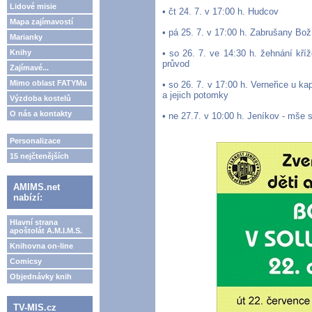
Lidové misie
• čt 24. 7. v 17:00 h. Hudcov
Mapa zajímavostí
• pá 25. 7. v 17:00 h. Zabrušany Bož
Marianky
Knihy
• so 26. 7. ve 14:30 h. žehnání kří
průvod
Zajímavé...
Mimo oblast FATYMu
• so 26. 7. v 17:00 h. Verneřice u ka
a jejich potomky
Výzdoba kostelů
O nás a kontakty
• ne 27.7. v 10:00 h. Jeníkov - mš
Personalizace
15 nejčtenějších
AMIMS.net
nabízí:
Hlavní strana
apoštolát A.M.I.M.S.
Knihovna on-line
Comicsy
Objednávky knih
TV-MIS.cz