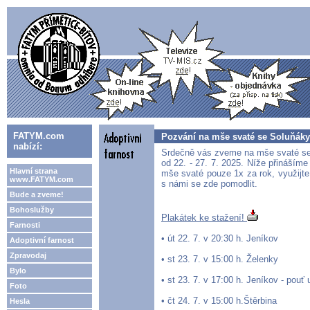
FATYM.com
Pozvání na mše svaté se Soluňáky
nabízí:
Srdečně vás zveme na mše svaté se 
od 22. - 27. 7. 2025. Níže přináším
Hlavní strana
mše svaté pouze 1x za rok, využijte
www.FATYM.com
s námi se zde pomodlit.
Bude a zveme!
Bohoslužby
Plakátek ke stažení!
Farnosti
• út 22. 7. v 20:30 h. Jeníkov
Adoptivní farnost
Zpravodaj
• st 23. 7. v 15:00 h. Želenky
Bylo
• st 23. 7. v 17:00 h. Jeníkov - pouť
Foto
• čt 24. 7. v 15:00 h.Štěrbina
Hesla