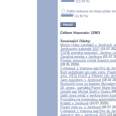
(13.39 %)
Patřím dokonce do Klubu přátel Je
(11.80 %)
Celkem hlasovalo: 12903
Související články:
Misijní týden soluňáků v Jeníkově: 
Jeníkovský kalendář 2027
(15.07.20
ČSOB pomáhá regionům: Jeníkov zvít
Závažná prosba z Jeníkova
(01.07.2
Prosba: pomozte vyhrát finanční podp
(28.05.2026)
Cyklopouť z Vranova nad Dyjí do Je
Boží požehnání pro naši zemi. Poutn
XXII. PĚŠÍ POUŤ Z PRAHY DO JE
Jarní prázdniny v Jeníkově
(18.02.20
Rozloučili jsme se bratrem Michalem
20. února - památka Panny Marie Ma
Zemřel pan Michal Stohl z Oseku
(0
Další nová vitráž v jeníkovském kos
Pozvánka na moravskou automobilov
Krádež v Jeníkově
(10.07.2025)
Poutní mše sv. v Jeníkově
(05.07.20
Cyklopouť z Vranova nad Dyjí do Je
Adorační den v Jeníkově 2025
(23.04