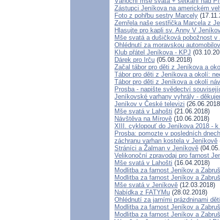
Vánoční mše svatá + setkání nad P
Zástupci Jeníkova na americkém vel
Foto z pohřbu sestry Marcely
(17.11.
Zemřela naše sestřička Marcela z J
Hlasujte pro kapli sv. Anny V Jeníko
Mše svatá a dušičková pobožnost v
Ohlédnutí za moravskou automobilov
Klub přátel Jeníkova - KPJ
(03.10.20
Dárek pro Irču
(05.08.2018)
Začal tábor pro děti z Jeníkova a oko
Tábor pro děti z Jeníkova a okolí: ne
Tábor pro děti z Jeníkova a okolí ná
Prosba - napište svědectví souvisej
Jeníkovské varhany vyhrály - děkuje
Jeníkov v České televizi
(26.06.2018
Mše svatá v Lahošti
(21.06.2018)
Návštěva na Mírově
(10.06.2018)
XIII. cyklopouť do Jeníkova 2018 - 
Prosba: pomozte v posledních dnech 
záchranu varhan kostela v Jeníkově
Stráníci a Žalman v Jeníkově
(04.05
Velikonoční zpravodaj pro farnost J
Mše svatá v Lahošti
(16.04.2018)
Modlitba za farnost Jeníkov a Zabru
Modlitba za farnost Jeníkov a Zabru
Mše svatá v Jeníkově
(12.03.2018)
Nabídka z FATYMu
(28.02.2018)
Ohlédnutí za jarními prázdninami dět
Modlitba za farnost Jeníkov a Zabru
Modlitba za farnost Jeníkov a Zabru