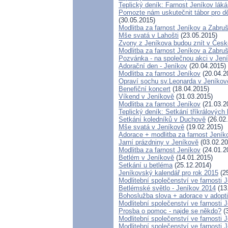
Teplický deník: Farnost Jeníkov láká
Pomozte nám uskutečnit tábor pro dět
(30.05.2015)
Modlitba za farnost Jeníkov a Zabru
Mše svatá v Lahošti
(23.05.2015)
Zvony z Jeníkova budou znít v Čes
Modlitba za farnost Jeníkov a Zabru
Pozvánka - na společnou akci v Jen
Adorační den - Jeníkov
(20.04.2015)
Modlitba za farnost Jeníkov
(20.04.2
Opraví sochu sv.Leonarda v Jeníkov
Benefiční koncert
(18.04.2015)
Víkend v Jeníkově
(31.03.2015)
Modlitba za farnost Jeníkov
(21.03.2
Teplický deník: Setkání tříkrálovýc
Setkání koledníků v Duchově
(26.02
Mše svatá v Jeníkově
(19.02.2015)
Adorace + modlitba za farnost Jen
Jarní prázdniny v Jeníkově
(03.02.20
Modlitba za farnost Jeníkov
(24.01.2
Betlém v Jeníkově
(14.01.2015)
Setkání u betléma
(25.12.2014)
Jeníkovský kalendář pro rok 2015
(25
Modlitební společenství ve farnosti 
Betlémské světlo - Jeníkov 2014
(13
Bohoslužba slova + adorace v adopti
Modlitební společenství ve farnosti 
Prosba o pomoc - najde se někdo?
(3
Modlitební společenství ve farnosti 
Modlitební společenství ve farnosti 