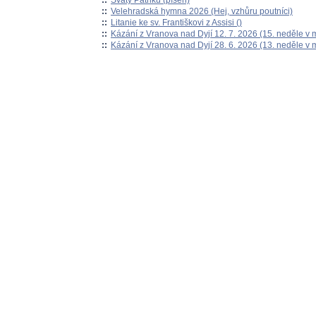
::
Svatý Patriku (píseň)
::
Velehradská hymna 2026 (Hej, vzhůru poutníci)
::
Litanie ke sv. Františkovi z Assisi ()
::
Kázání z Vranova nad Dyjí 12. 7. 2026 (15. neděle v 
::
Kázání z Vranova nad Dyjí 28. 6. 2026 (13. neděle v 