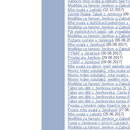
Vánoční mše svatá a setkání nad P
Modlitba za farnost Jeníkov a Zabru
Mše svatá v Lahošti
(12.12.2017)
Zemřel Radek Tabáň z Jeníkova
(09.
Modlitba za farnost Jeníkov a Zabru
Mše svatá a dušičková pobožnost v
Modlitba za farnost Jeníkov a Zabru
Pár statistických údajů, jak vypada
Modlitba za farnost Jeníkov a Zabru
Požární cvičení v Jeníkově
(05.09.2
Mše svatá v Jeníkově
(05.09.2017)
Modlitba za farnost Jeníkov a Zabru
TYNAF v Jeníkově
(30.08.2017)
Prosba pro Jeníkov
(29.08.2017)
TYNAF v Jeníkově
(28.08.2017)
Mše svatá za dárce, kteří jakkoliv po
Misijní týden soluňáků: mše svatá v
Misijní týden soluňáků: mše svatá 
Misijní týden soluňáků: nedělní mše
Modlitba za farnost Jeníkov a Zabru
Tábor pro děti z Jeníkova turnus B: 
Tábor pro děti z Jeníkovska: Cesta k
Tábor pro děti z Jeníkovska turnus A
Tábor pro děti z Jeníkovska turnus A
Prosba o hmotný nebo finanční dar na
Poutní mše svatá v Jeníkově
(27.06
Mše svatá v Lahošti
(25.06.2017)
Modlitba za farnost Jeníkov a Zabru
Turné o Jeníkově v jižních Čechách 
Modlitba za farnost Jeníkov a Zabru