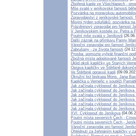
Zbořená kaple ve Všechlapech - pro
Mše svaté v jeníkovské farnosti bě
Pozvánka na moravskou automobilov
Zpravodajství z jeníkovské farnosti: 
Misijní týden soluňáků: pozvánka na
Prázdninový zpravodaj pro farnost J
V Jeníkovském kostele sv. Petra a P
Poutní mše svatá v Jeníkově
(26.06
Další zázrak na přímluvu Panny Mari
Vánoční zpravodaj pro farnost Jení
Zabrušany - ze života farnosti
(24.12
Prosba: pomozte vyhrát finanční pod
Zbožná místa adoptované farnosti J
Úklid okolí kapličky ve Starých Verne
Oprava kapličky ve Štěrbině dokonč
Ve Štěrbině opravují kapli
(09.09.202
Okružní list biskupa Mons. Jana Ba
Kaplička u Verneřic v soutěži Památ
Jak začínala cyklopouť do Jeníkova 
Jak začínala cyklopouť do Jeníkova 
Jak začínala cyklopouť do Jeníkova 
Jak začínala cyklopouť do Jeníkova 
Jak začínala cyklopouť do Jeníkova 
Jak začínala cyklopouť do Jeníkova 
XVI. Cyklopouť do Jeníkova
(04.06.2
Poutní místa severních Čech - Cíno
Poutní místa severních Čech - Jení
Vánoční zpravodaj pro farnost Jení
Ohlédnutí za žehnáním kapličky v zan
Svědectví: Poprvé na pouti v Jeníko