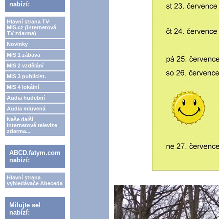
nabízí:
Hlavní strana TV-
MIS.cz (internetová
TV zdarma)
Novinky
MIS 1 zábava
MIS 2 vzdělání
MIS 3 publicist.
MIS 4 lokální
Audia hudební
Audia mluvená
Naše další
internetové televize
zdarma...
ABCD.fatym.com
nabízí:
Hlavní strana
vyhledávače Abeceda
Milujte se!
nabízí: