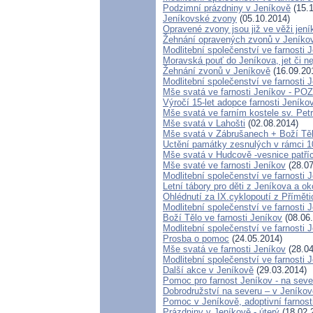
Podzimní prázdniny v Jeníkově
(15.1
Jeníkovské zvony
(05.10.2014)
Opravené zvony jsou již ve věži jen
Žehnání opravených zvonů v Jeníko
Modlitební společenství ve farnosti 
Moravská pouť do Jeníkova, jet či ne
Žehnání zvonů v Jeníkově
(16.09.20
Modlitební společenství ve farnosti 
Mše svatá ve farnosti Jeníkov - 
Výročí 15-let adopce farnosti Jeník
Mše svatá ve farním kostele sv. Pet
Mše svatá v Lahošti
(02.08.2014)
Mše svatá v Zábrušanech + Boží Tě
Uctění památky zesnulých v rámci 100
Mše svatá v Hudcově -vesnice patříc
Mše svaté ve farnosti Jeníkov
(28.07
Modlitební společenství ve farnosti 
Letní tábory pro děti z Jeníkova a ok
Ohlédnutí za IX.cyklopoutí z Přímět
Modlitební společenství ve farnosti 
Boží Tělo ve farnosti Jeníkov
(08.06
Modlitební společenství ve farnosti 
Prosba o pomoc
(24.05.2014)
Mše svatá ve farnosti Jeníkov
(28.04
Modlitební společenství ve farnos
Další akce v Jeníkově
(29.03.2014)
Pomoc pro farnost Jeníkov - na sev
Dobrodružství na severu – v Jeníkov
Pomoc v Jeníkově, adoptivní farnos
Prázdniny v Jeníkově - úterý
(18.02.