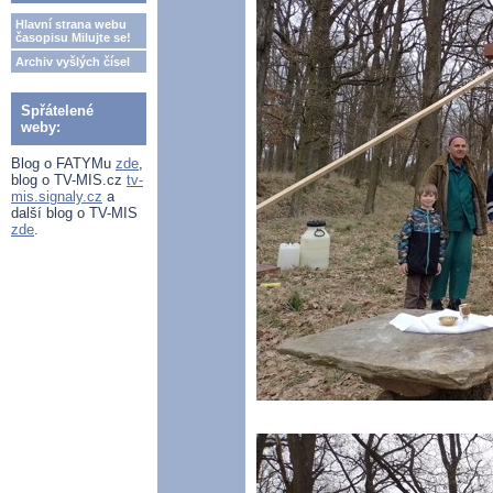
Hlavní strana webu
časopisu Milujte se!
Archiv vyšlých čísel
Spřátelené
weby:
Blog o FATYMu
zde
,
blog o TV-MIS.cz
tv-
mis.signaly.cz
a
další blog o TV-MIS
zde
.