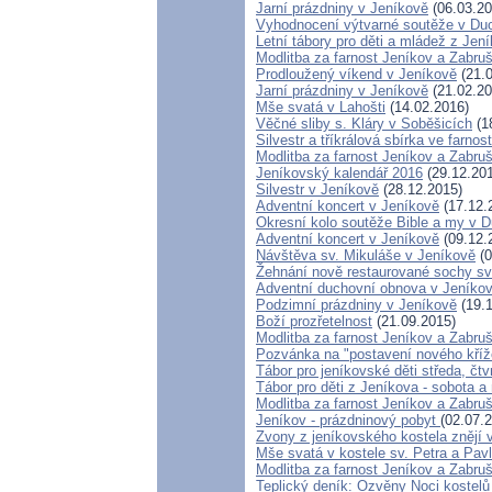
Jarní prázdniny v Jeníkově
(06.03.20
Vyhodnocení výtvarné soutěže v Du
Letní tábory pro děti a mládež z Jení
Modlitba za farnost Jeníkov a Zabru
Prodloužený víkend v Jeníkově
(21.0
Jarní prázdniny v Jeníkově
(21.02.20
Mše svatá v Lahošti
(14.02.2016)
Věčné sliby s. Kláry v Soběšicích
(1
Silvestr a tříkrálová sbírka ve farnos
Modlitba za farnost Jeníkov a Zabru
Jeníkovský kalendář 2016
(29.12.20
Silvestr v Jeníkově
(28.12.2015)
Adventní koncert v Jeníkově
(17.12.
Okresní kolo soutěže Bible a my v 
Adventní koncert v Jeníkově
(09.12.
Návštěva sv. Mikuláše v Jeníkově
(0
Žehnání nově restaurované sochy sv
Adventní duchovní obnova v Jeníko
Podzimní prázdniny v Jeníkově
(19.1
Boží prozřetelnost
(21.09.2015)
Modlitba za farnost Jeníkov a Zabru
Pozvánka na "postavení nového kří
Tábor pro jeníkovské děti středa, čtv
Tábor pro děti z Jeníkova - sobota a
Modlitba za farnost Jeníkov a Zabru
Jeníkov - prázdninový pobyt
(02.07.
Zvony z jeníkovského kostela znějí
Mše svatá v kostele sv. Petra a Pav
Modlitba za farnost Jeníkov a Zabru
Teplický deník: Ozvěny Noci kostelů