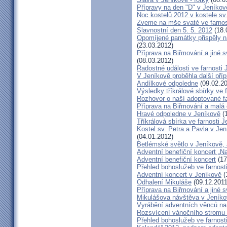
Přípravy na den "D" v Jeníkov
Noc kostelů 2012 v kostele sv
Zveme na mše svaté ve farnos
Slavnostní den 5. 5. 2012
(18.
Opomíjené památky přispěly n
(23.03.2012)
Příprava na Biřmování a jiné sv
(08.03.2012)
Radostné události ve farnosti 
V Jeníkově proběhla další příp
Andílkové odpoledne
(09.02.20
Výsledky tříkrálové sbírky ve 
Rozhovor o naší adoptované f
Příprava na Biřmování a malá 
Hravé odpoledne v Jeníkově
(1
Tříkrálová sbírka ve farnosti 
Kostel sv. Petra a Pavla v Je
(04.01.2012)
Betlémské světlo v Jeníkově,
Adventní benefiční koncert „N
Adventní benefiční koncert
(17
Přehled bohoslužeb ve farnost
Adventní koncert v Jeníkově
(
Odhalení Mikuláše
(09.12.2011
Příprava na Biřmování a jiné s
Mikulášova návštěva v Jeník
Vyrábění adventních věnců na
Rozsvícení vánočního stromu 
Přehled bohoslužeb ve farnost