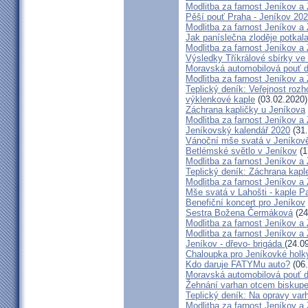
Modlitba za farnost Jeníkov a
Pěší pouť Praha - Jeníkov 2
Modlitba za farnost Jeníkov a
Jak paníslečna zloděje potkal
Modlitba za farnost Jeníkov a
Výsledky Tříkrálové sbírky ve 
Moravská automobilová pouť d
Modlitba za farnost Jeníkov a
Teplický deník: Veřejnost roz
výklenkové kaple
(03.02.2020)
Záchrana kapličky u Jeníkova
Modlitba za farnost Jeníkov a
Jeníkovský kalendář 2020
(31.
Vánoční mše svatá v Jeníkov
Betlémské světlo v Jeníkov
(1
Modlitba za farnost Jeníkov a
Teplický deník: Záchrana kapl
Modlitba za farnost Jeníkov a
Mše svatá v Lahošti - kaple P
Benefiční koncert pro Jeníkov
Sestra Božena Čermáková
(24
Modlitba za farnost Jeníkov a
Modlitba za farnost Jeníkov a
Jeníkov - dřevo- brigáda
(24.0
Chaloupka pro Jeníkovké holky
Kdo daruje FATYMu auto?
(06.
Moravská automobilová pouť d
Žehnání varhan otcem bisku
Teplický deník: Na opravy varh
Modlitba za farnost Jeníkov a