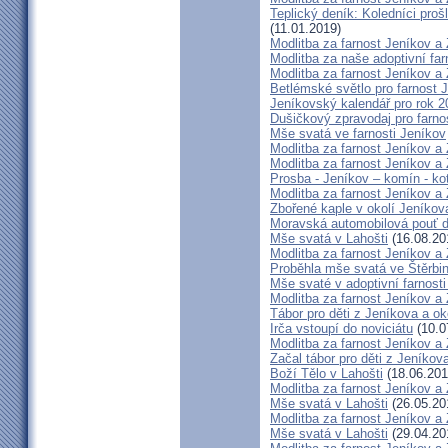
Teplický deník: Koledníci prošl
(11.01.2019)
Modlitba za farnost Jeníkov a
Modlitba za naše adoptivní fa
Modlitba za farnost Jeníkov a
Betlémské světlo pro farnost 
Jeníkovský kalendář pro rok 2
Dušičkový zpravodaj pro farn
Mše svatá ve farnosti Jeníkov
Modlitba za farnost Jeníkov a
Modlitba za farnost Jeníkov a
Prosba - Jeníkov – komín - ko
Modlitba za farnost Jeníkov a
Zbořené kaple v okolí Jeníkov
Moravská automobilová pouť 
Mše svatá v Lahošti
(16.08.20
Modlitba za farnost Jeníkov a
Proběhla mše svatá ve Štěrbi
Mše svaté v adoptivní farnost
Modlitba za farnost Jeníkov a
Tábor pro děti z Jeníkova a oko
Irča vstoupí do noviciátu
(10.0
Modlitba za farnost Jeníkov a
Začal tábor pro děti z Jeníkova
Boží Tělo v Lahošti
(18.06.201
Modlitba za farnost Jeníkov a
Mše svatá v Lahošti
(26.05.20
Modlitba za farnost Jeníkov 
Mše svatá v Lahošti
(29.04.20