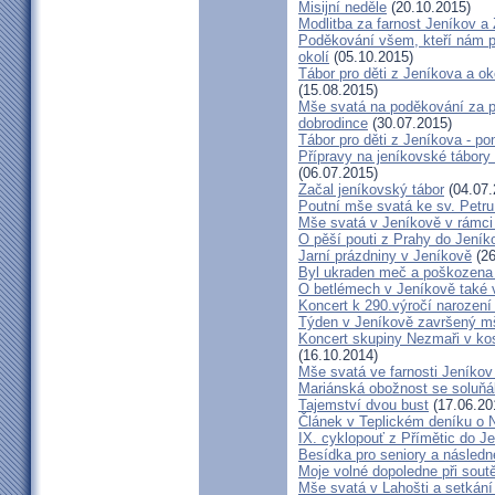
Misijní neděle
(20.10.2015)
Modlitba za farnost Jeníkov a
Poděkování všem, kteří nám po
okolí
(05.10.2015)
Tábor pro děti z Jeníkova a ok
(15.08.2015)
Mše svatá na poděkování za př
dobrodince
(30.07.2015)
Tábor pro děti z Jeníkova - pon
Přípravy na jeníkovské tábory
(06.07.2015)
Začal jeníkovský tábor
(04.07.
Poutní mše svatá ke sv. Petru
Mše svatá v Jeníkově v rámci
O pěší pouti z Prahy do Jeník
Jarní prázdniny v Jeníkově
(26
Byl ukraden meč a poškozena 
O betlémech v Jeníkově také 
Koncert k 290.výročí narození
Týden v Jeníkově završený m
Koncert skupiny Nezmaři v kos
(16.10.2014)
Mše svatá ve farnosti Jeník
Mariánská obožnost se soluňá
Tajemství dvou bust
(17.06.20
Článek v Teplickém deníku o 
IX. cyklopouť z Přímětic do J
Besídka pro seniory a následné
Moje volné dopoledne při soutě
Mše svatá v Lahošti a setkán