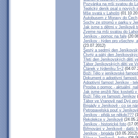
Pozvánka na mši svatou do L
Teplický deník psal o nových
Mše svatá v Lahošti
(01.10.20
Autobusem z Moravy do Čech
Sochy ze stromů v parku v Je
Jak jsme s dětmi v Jeníkově tr
Zveme na mši svatou do Laho
Jeníkov - pomoc na faře
(20.0
Jeníkov - týden pro všechny, a
(23.07.2012)
Šestý a sedmý den Jeníkovský
Čtvrtý a pátý den Jeníkovskýc
Třetí den Jeníkovských dětí v
Tábor Jeníkovských dětí ve V
Článek v týdeníku 5+2
(04.07.
Boží Tělo v jeníkovské farnost
Dokument o adoptivní farnosti
Adoptivní farnost Jeníkov - te
Prosba o pomoc - aktuální, na
Jak jsme prožili Noc kostelů 
Boží Tělo ve farnosti Jeníkov
(
Tábor ve Vranově nad Dyjí pro
Brigády v Jeníkově - co se ná
Petropavelská pouť v Jeníkov
Jeníkov - přidá se někdo???
(1
Rekolekce v Jeníkově
(24.05.
Jeníkov - historické foto
(17.05
Biřmování v Jeníkově - další f
Jeníkov - brigáda
(10.05.2012)
Sláva v Jeníkově - fotky
(08.0