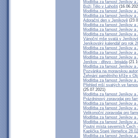
Modlitba za farnost Jeníkov a
Boží Tělo v Lahošti
(16.06.202
Modlitba za farnost Jeníkov a
Modlitba za farnost Jeníkov a
Adorační den v Jeníkově
(23.0
Modlitba za farnost Jeníkov a
Modlitba za farnost Jeníkov a
Modlitba za farnost Jeníkov a
Vánoční mše svatá v Jeníkov
Jeníkovský kalendář pro rok 2
Modlitba za farnost Jeníkov a
Modlitba za farnost Jeníkov a
Modlitba za farnost Jeníkov a
Jeníkov - dřevo - brigáda
(21.1
Modlitba za farnost Jeníkov a
Pozvánka na moravskou autom
Žehnání pamětního kříže v Ol
Modlitba za farnost Jeníkov a
Přehled mší svatých ve farnos
(25.07.2021)
Modlitba za farnost Jeníkov a
Prázdninový zpravodaj pro far
Modlitba za farnost Jeníkov a
Modlitba za farnost Jeníkov a
Velikonoční zpravodaj pro far
Modlitba za farnost Jeníkov a
Modlitba za farnost Jeníkov a
Poutní místa severních Čech -
Kaplička Staré Verneřice 28.0
Modlitba za farnost Jeníkov a