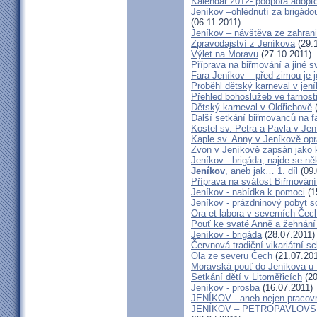
Kalendář 2012- podpora adopto
Jeníkov –ohlédnutí za brigádo
(06.11.2011)
Jeníkov – návštěva ze zahrani
Zpravodajství z Jeníkova
(29.
Výlet na Moravu
(27.10.2011)
Příprava na biřmování a jiné s
Fara Jeníkov – před zimou je 
Proběhl dětský karneval v jení
Přehled bohoslužeb ve farnost
Dětský karneval v Oldřichově
(
Další setkání biřmovanců na f
Kostel sv. Petra a Pavla v Jen
Kaple sv. Anny v Jeníkově op
Zvon v Jeníkově zapsán jako 
Jeníkov - brigáda, najde se 
Jeníkov
, aneb jak… 1. díl
(09.
Příprava na svátost Biřmování 
Jeníkov - nabídka k pomoci
(1
Jeníkov - prázdninový pobyt s
Ora et labora v severních Če
Pouť ke svaté Anně a žehnání 
Jeníkov - brigáda
(28.07.2011)
Červnová tradiční vikariátní 
Ola ze severu Čech
(21.07.201
Moravská pouť do Jeníkova u
Setkání dětí v Litoměřicích
(20
Jeníkov - prosba
(16.07.2011)
JENÍKOV - aneb nejen pracovn
JENÍKOV – PETROPAVLOVSKÁ