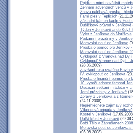
Pojďte s námi navštívit mateř
Žehnání adventních věnců v J
Znovu naléhavá prosba - hled
Farní ples v Teplicích
(21.11.2
Základní kámen kaple v Hudc
Dušičkový průvod v Jeníkově
Týden v Jeníkově aneb Když h
Výlet z Jeníkova do Mstišova
Podzimní prázdniny v Jeníkov
Moravská pouť do Jeníkova
(0
Prosba o pomoc pro Jeníkov - 
Moravská pouť do Jeníkova 2
Cyklopouť z Vranova nad Dyjí 
Cyklopouť Vranov nad Dyjí - Je
(28.06.2009)
Završení roku svatého Pavla 
IV. cyklopouť do Jeníkova
(20.
Prosba o finanční pomoc pro f
10. výročí adopce farnosti Jen
Diecézní setkání mládeže v Li
Jarní prázdniny v Jeníkově
(18
Zprávy z Jeníkova a z litoměř
(24.11.2008)
Nepřehlédněte zajímavý rozh
Víkendová brigáda v Jeníkově
Kostel v Jeníkově
(17.09.2008
Další křest v Jeníkově
(29.08.
Boží Tělo v Zábrušanech 2008
Moravská pouť do Jeníkova 
(03.08.2008)