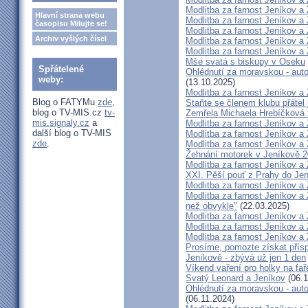
Modlitba za farnost Jeníkov a
Hlavní strana webu
Modlitba za farnost Jeníkov a
časopisu Milujte se!
Modlitba za farnost Jeníkov a
Archiv vyšlých čísel
Modlitba za farnost Jeníkov a
Modlitba za farnost Jeníkov a
Mše svatá s biskupy v Oseku
Spřátelené
Ohlédnutí za moravskou - aut
weby:
(13.10.2025)
Modlitba za farnost Jeníkov a
Blog o FATYMu
zde
,
Staňte se členem klubu přátel 
blog o TV-MIS.cz
tv-
Zemřela Michaela Hrebíčková 
mis.signaly.cz
a
Modlitba za farnost Jeníkov a
další blog o TV-MIS
Modlitba za farnost Jeníkov a
zde
.
Modlitba za farnost Jeníkov a
Žehnání motorek v Jeníkově 
Modlitba za farnost Jeníkov a
XXI. Pěší pouť z Prahy do Je
Modlitba za farnost Jeníkov a
Modlitba za farnost Jeníkov a
než obvykle"
(22.03.2025)
Modlitba za farnost Jeníkov a
Modlitba za farnost Jeníkov a
Modlitba za farnost Jeníkov a
Prosíme, pomozte získat přís
Jeníkově - zbývá už jen 1 den
Víkend vaření pro holky na fa
Svatý Leonard a Jeníkov
(06.1
Ohlédnutí za moravskou - aut
(06.11.2024)