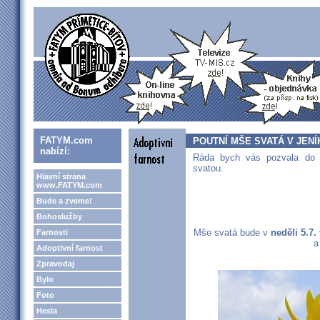
FATYM.com
POUTNÍ MŠE SVATÁ V JENÍK
nabízí:
Ráda bych vás pozvala do 
svatou.
Hlavní strana
www.FATYM.com
Bude a zveme!
Bohoslužby
Mše svatá bude v
neděli 5.7.
Farnosti
a
Adoptivní farnost
Zpravodaj
Bylo
Foto
Hesla