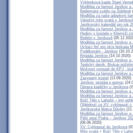
Výklenková kaple Staré Verne
Modlitba za farnost Jeníkov a
Betlémské světlo na Štěrbině
(
Modlitba za naše adoptivní fa
Vánoční mše svatá v Jeníkov
Jeníkovský kalendář pro rok 2
Modlitba za farnost Jeníkov a
Hodiny v kostele v Křemýži zn
Betlém v Jeníkově
(05.12.202
Modlitba za farnost Jeníkov 
Uvítací řeč pro otce biskupa 
Poděkování - Jeníkov
(16.10.2
Brigáda Jeníkov
(14.10.2020)
Modlitba za farnost Jeníkov a
Teplický deník: Biskup požehn
Možnost vstoupit do KPJ - klu
Modlitba za farnost Jeníkov a
Zasypaný kostel
(13.09.2020)
Jeníkov -prosba o pomoc
(24.
Oprava kapličky u Jeníkova
(2
Modlitba za farnost Jeníkov a
Modlitba za farnost Jeníkov a
Boží Tělo v Lahošti – jiný poh
Ohlédnutí za XV. cyklopoutí z
Jeníkovské Matce Důvěry
(21
Modlitba za farnost Jeníkov a
Pěší pouť Praha – Jeníkov 202
(06.06.2020)
XV. Cyklopouť do Jeníkova
(03
Mše svatá + Boží Tělo v Lahoš