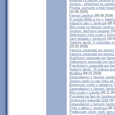
Modlitba za farnost Jeníkov a
Jeníkov - příležitost ke spole
Prosba: pomozte vyhrát finanč
(14.04.2018)
Farnost Jeníkov
(06.04.2018)
O soutěži Bible a my v Teplic
Adorační den v Jeníkově
(05.0
Mše svatá ve farnosti Jeníkov
Jeníkov- duchovní program
(21
Velikonoční mše svatá v Křem
Jarní brigáda v Jeníkově
(16.0
Teplický deník: V celostátní v
(10.03.2018)
Vánoční zpravodaj pro farnos
Vánoční zpravodaj pro farnos
Dušičkový zpravodaj pro farn
Velikonoční zpravodaj pro far
Prázdninový zpravodaj pro far
Teplický deník: Tři králové p
Modlitba
(04.01.2018)
Zpravodajství z farnosti Jení
Jeníkov aneb co nás čeká od 2
Betlémské světlo v adoptivní f
Zpravodajství z farnosti Jeník
Mše svatá v Lahošti
(26.11.20
Pozvánka na faru do Jeníkova
Jeníkovský kalendář 2018
(15.
Zpravodajství z farnosti Jeník
Výlet s dětmi z Jeníkova
(30.
Poděkování všem, kteří nám po