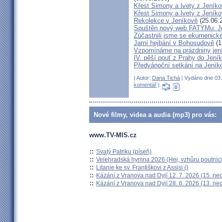
Křest Simony a Ivety z Jeník
Křest Simony a Ivety z Jeníko
Rekolekce v Jeníkově
(25.06.
Spuštěn nový web FATYMu: Jen
Zúčastnili jsme se ekumenické
Jarní hejbání v Bohosudově
(1
Vzpomínáme na prázdniny jen
IV. pěší pouť z Prahy do Jeníko
Předvánoční setkání na Jeník
| Autor:
Dana Tichá
| Vydáno dne 03. 
komentář
|
Nové filmy, videa a audia (mp3) pro vás:
www.TV-MIS.cz
::
Svatý Patriku (píseň)
::
Velehradská hymna 2026 (Hej, vzhůru poutníci
::
Litanie ke sv. Františkovi z Assisi ()
::
Kázání z Vranova nad Dyjí 12. 7. 2026 (15. ne
::
Kázání z Vranova nad Dyjí 28. 6. 2026 (13. ne