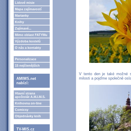
Lidové misie
Mapa zajímavostí
Marianky
Knihy
Zajímavé...
Mimo oblast FATYMu
Výzdoba kostelů
O nás a kontakty
Personalizace
15 nejčtenějších
V tento den je také možné s
milosti a pojďme společně osla
AMIMS.net
nabízí:
Hlavní strana
apoštolát A.M.I.M.S.
Knihovna on-line
Comicsy
Objednávky knih
TV-MIS.cz