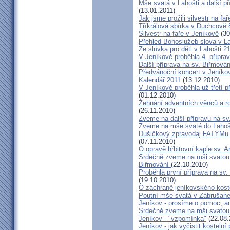
Mše svatá v Lahošti a další př
(13.01.2011)
Jak jsme prožili silvestr na fa
Tříkrálová sbírka v Duchcově 
Silvestr na faře v Jeníkově
(30
Přehled Bohoslužeb slova v L
Ze slůvka pro děti v Lahošti 2
V Jeníkově proběhla 4. příprav
Další příprava na sv. Biřmování
Předvánoční koncert v Jeníko
Kalendář 2011
(13.12.2010)
V Jeníkově proběhla už třetí p
(01.12.2010)
Žehnání adventních věnců a r
(26.11.2010)
Zveme na další přípravu na sv.
Zveme na mše svaté do Lahoš
Dušičkový zpravodaj FATYMu 2
(07.11.2010)
O opravě hřbitovní kaple sv. 
Srdečně zveme na mši svatou d
Biřmování
(22.10.2010)
Proběhla první příprava na sv.
(19.10.2010)
O záchraně jeníkovského koste
Poutní mše svatá v Zábrušan
Jeníkov - prosíme o pomoc, an
Srdečně zveme na mši svatou
Jeníkov - "vzpomínka"
(22.08.
Jeníkov - jak vyčistit kostelní