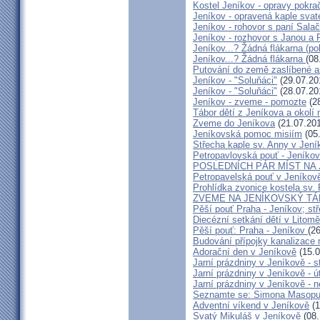
Kostel Jeníkov - opravy pokrač
Jeníkov - opravená kaple sva
Jeníkov - rohovor s paní Sala
Jeníkov - rozhovor s Janou a
Jeníkov...? Žádná flákarna (po
Jeníkov...? Žádná flákarna
(08
Putování do země zaslíbené a
Jeníkov - "Soluňáci"
(29.07.20
Jeníkov - "Soluňáci"
(28.07.20
Jeníkov - zveme - pomozte
(28
Tábor dětí z Jeníkova a okolí 
Zveme do Jeníkova
(21.07.20
Jeníkovská pomoc misiím
(05
Střecha kaple sv. Anny v Jení
Petropavlovská pouť - Jeníkov
POSLEDNÍCH PÁR MÍST NA
Petropavelská pouť v Jeníkov
Prohlídka zvonice kostela sv.
ZVEME NA JENÍKOVSKÝ T
Pěší pouť Praha - Jeníkov; st
Diecézní setkání dětí v Litomě
Pěší pouť: Praha - Jeníkov
(2
Budování přípojky kanalizace 
Adorační den v Jeníkově
(15.0
Jarní prázdniny v Jeníkově - s
Jarní prázdniny v Jeníkově - ú
Jarní prázdniny v Jeníkově - n
Seznamte se: Simona Masopus
Adventní víkend v Jeníkově
(1
Svatý Mikuláš v Jeníkově
(08.