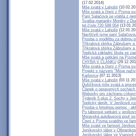
(17.02.2014)
Mše svatá v Lahošti
(10.02.20
Mše svatá a čtení z Písma sva
Paní Salačová se vrátila z ne
Svatba marianky Moniky z Duch
tel.čísle:720 599 054
(13.01.20
Mše svatá v Lahošti
(12.01.20
Navštívili jsme paní Salačovo
Prosba o modlitbu za dobrou 
Tříkralová sbírka Zábrušany a
Tříkralová sbírka Zábrušany a 
Teplická základní škola se za
Mše svatá a setkání na Písm
CHYBA V ČLÁNKU
(29.12.201
Mše svatá a čtení z Písma sva
Projekt s názvem "Misie naživ
Karlovice
(07.11.2013)
Mše svatá v Lahošti
(03.11.20
Dušičková mše svatá a procesí
Článek o opravených sochách 
Webovky pro záchranu církev
Týdeník 5 plus 2: Sochy v Je
Teplický deník: V Jeníkově vz
Prosba o hmotnou pomoc - akt
Po táborové setkání v jeníkovs
Moravská autobusová pouť se 
Čtení z Písma svatého ve farn
Mše svaté ve farnosti Jeníko
Jeníkovský tábor v Olbramkos
Jeníkovský tábor ve Vranově n