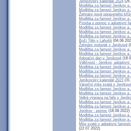
Jeníkovský kalendář 2024
(26.
Modlitba za farnost Jeníkov a
Modlitba za farnost Jeníkov a
Žehnání nově opraveného kříž
Modlitba za farnost Jeníkov a
Prosba o pomoc v adoptivní fa
Modlitba za farnost Jeníkov a
Modlitba za farnost Jeníkov a
Modlitba za farnost Jeníkov a
Boží Tělo v Lahošti
(04.06.202
Žehnání motorek v Jeníkově
(
Modlitba za farnost Jeníkov a
Modlitba za farnost Jeníkov a
Adorační den v Jeníkově
(18.0
Vděčnost - Jeníkov, adoptivní 
Modlitba za farnost Jeníkov a
Modlitba za farnost Jeníkov a
Modlitba za farnost Jeníkov a
Jeníkovský kalendář 2023
(31.
Vánoční mše svatá v Jeníkov
Modlitba za farnost Jeníkov a
Modlitba za farnost Jeníkov a
Velká výprava na faře v Jeník
Modlitba za farnost Jeníkov a
Modlitba za farnost Jeníkov a
Jeníkov - pomoc
(18.09.2022)
Modlitba za farnost Jeníkov a
Modlitba za farnost Jeníkov a
Mše svaté v adoptivní farnosti
(22.07.2022)