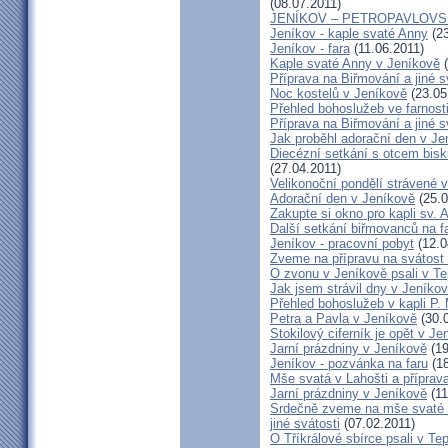
(08.07.2011)
JENÍKOV – PETROPAVLOVS
Jeníkov - kaple svaté Anny
(23
Jeníkov - fara
(11.06.2011)
Kaple svaté Anny v Jeníkově
(
Příprava na Biřmování a jiné s
Noc kostelů v Jeníkově
(23.05
Přehled bohoslužeb ve farnost
Příprava na Biřmování a jiné s
Jak proběhl adorační den v J
Diecézní setkání s otcem bi
(27.04.2011)
Velikonoční pondělí strávené 
Adorační den v Jeníkově
(25.0
Zakupte si okno pro kapli sv.
Další setkání biřmovanců na f
Jeníkov - pracovní pobyt
(12.0
Zveme na přípravu na svátost 
O zvonu v Jeníkově psali v T
Jak jsem strávil dny v Jeníko
Přehled bohoslužeb v kapli P. 
Petra a Pavla v Jeníkově
(30.
Stokilový ciferník je opět v Je
Jarní prázdniny v Jeníkově
(19
Jeníkov - pozvánka na faru
(18
Mše svatá v Lahošti a příprava
Jarní prázdniny v Jeníkově
(11
Srdečně zveme na mše svaté d
jiné svátosti
(07.02.2011)
O Tříkrálové sbírce psali v Te