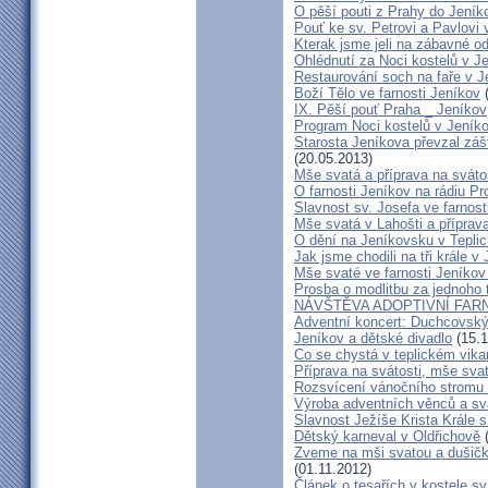
O pěší pouti z Prahy do Jeník
Pouť ke sv. Petrovi a Pavlovi
Kterak jsme jeli na zábavné o
Ohlédnutí za Noci kostelů v J
Restaurování soch na faře v 
Boží Tělo ve farnosti Jeníkov
(
IX. Pěší pouť Praha _ Jeníkov
Program Noci kostelů v Jeník
Starosta Jeníkova převzal záš
(20.05.2013)
Mše svatá a příprava na svátos
O farnosti Jeníkov na rádiu Pr
Slavnost sv. Josefa ve farnost
Mše svatá v Lahošti a příprava
O dění na Jeníkovsku v Tepli
Jak jsme chodili na tři krále v
Mše svaté ve farnosti Jeníko
Prosba o modlitbu za jednoho 
NÁVŠTĚVA ADOPTIVNÍ FAR
Adventní koncert: Duchcovský 
Jeníkov a dětské divadlo
(15.1
Co se chystá v teplickém vika
Příprava na svátosti, mše svat
Rozsvícení vánočního stromu 
Výroba adventních věnců a sv
Slavnost Ježíše Krista Krále 
Dětský karneval v Oldřichově
(
Zveme na mši svatou a dušičk
(01.11.2012)
Článek o tesařích v kostele sv