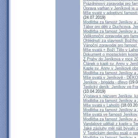
Prázdninový zpravodaj pro far
Oprava varhan v Jeníkově je 
Mše svaté v adoptivní farnost
(24.07.2019)
Modlitba za farnost Jeníkov a
Tábor pro děti z Duchcova, Jen
Modlitba za farnost Jeníkov a
Velikonoční zpravodaj pro far
Ohlédnutí za slavností Božího
Vánoční zpravodaj pro farnos
Mše svatá + Boží Tělo v Lahoš
Dokument o mosteckém koste
Z Prahy do Jeníkova v roce 2
Článek o kapli sv. Anny v Jen
Kaple sv. Anny v Jeníkově obs
Modlitba za farnost Jeníkov a
Mše svatá v Jeníkově - DĚK
Jeníkov - brigáda - dřevo
(19.0
Teplický deník: Jeníkov ve Fon
(10.04.2019)
Výstava s názvem Jeníkov, k
Modlitba za farnost Jeníkov a
Mše svatá v Lahošti
(18.03.20
Modlitba za farnost Jeníkov a
Mše svatá ve farnosti Jeníko
Modlitba za farnost Jeníkov a
Vandalové udělali z kaple u Tepl
Jaké zásluhy měl náš bývalý p
V Teplickém deníku psali o op
Modlitba za farnost Jeníkov a