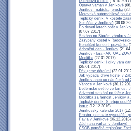
Duchcova a okolí
(18.10.2017)
Oprava varhan v Jeníkově
(08
Jeníkov - nabídka, prosba
(28.
Moravská automobilová pouť 
Teplický deník: V kostele zasa
Soluňáci v Jeníkově
(06.08.20
Po deseti letech opět v Jeník
(07.07.2017)
Sezóna na Starém zámku v Je
Zasypaný kostel v Radovesicí
Benefiční koncert -pozvánka
(
Adorační den - Jeníkov
(21.04
Jeníkov - fara - AKTUALIZO
Modlitba
(27.01.2017)
Teplický deník: I díky vám dar
(25.01.2017)
Děkujeme dárcům!
(22.01.201
Jak vypadal dříve kostel v Zá
Jeníkov aneb co nás čeká od 3
Vánoce v Jeníkově
(30.12.201
Betlémské světlo ve farnosti 
Adventní setkání na faře v Je
Modlitba za farnost Jeníkov a
Teplický deník: Startuje soutě
korun
(12.12.2016)
Jeníkovský kalendář 2017
(12.
Prosba: pomozte vysoutěžit po
Pavla v Jeníkově
(06.12.2016)
Záchrana varhan v Jeníkově 
ČSOB pomáhá regionům: Záchra