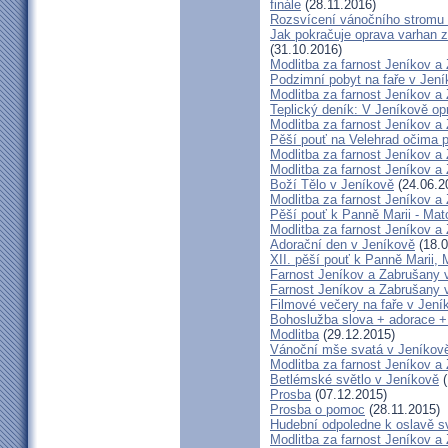
finále
(28.11.2016)
Rozsvícení vánočního stromu 
Jak pokračuje oprava varhan z
(31.10.2016)
Modlitba za farnost Jeníkov a
Podzimní pobyt na faře v Jen
Modlitba za farnost Jeníkov a
Teplický deník: V Jeníkově op
Modlitba za farnost Jeníkov a
Pěší pouť na Velehrad očima 
Modlitba za farnost Jeníkov a
Modlitba za farnost Jeníkov a
Boží Tělo v Jeníkově
(24.06.2
Modlitba za farnost Jeníkov a
Pěší pouť k Panně Marii - Ma
Modlitba za farnost Jeníkov a
Adorační den v Jeníkově
(18.0
XII. pěší pouť k Panně Marii,
Farnost Jeníkov a Zabrušany v
Farnost Jeníkov a Zabrušany v
Filmové večery na faře v Jení
Bohoslužba slova + adorace +
Modlitba
(29.12.2015)
Vánoční mše svatá v Jeníkov
Modlitba za farnost Jeníkov a
Betlémské světlo v Jeníkově
(
Prosba
(07.12.2015)
Prosba o pomoc
(28.11.2015)
Hudební odpoledne k oslavě sv
Modlitba za farnost Jeníkov a