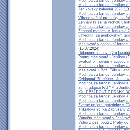
Modlitba za farnost Jeníkov a
Modlitba za farnost Jeníkov a
Jeníkovský kalendář 2025
(13.
Modlitba za farnost Jeníkov a
Víkend vaření pro holky, na fa
Žehnání kříže na vrcholu Chot
Modlitba za farnost Jeníkov a
Žehnání motorek v Jeníkově 
Ohlédnutí za jeníkovským táb
Modlitba za farnost Jeníkov a
Mše svaté v adoptivní farnosti
(16.07.2024)
Děkujeme vranovským hasič
Poutní mše svatá - Jeníkov
(2
Svátost biřmovaní v adoptivní 
Modlitba za farnost Jeníkov a
Mše svatá + Boží Tělo v Lahoš
Modlitba za farnost Jeníkov a
Cyklopouť Přímětice - Jeníkov
Modlitba za farnost Jeníkov a
25 let adopce FATYM a Jeník
XX. PĚŠÍ POUŤ Z PRAHY D
Modlitba za farnost Jeníkov a
Modlitba za farnost Jeníkov a
Zveme na jarní prázdniny s 
Tříkrálová sbírka Zábrušany 2
Modlitba za farnost Jeníkov a
Vánoční mše svatá v Jeníkov
Video z pěší pouti z Prahy do
Modlitba za farnost Jeníkov a