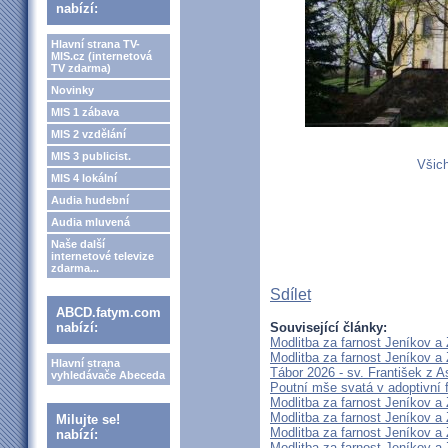
nabízí:
Hlavní strana TV-
MIS.cz (internetová
TV zdarma)
Novinky
MIS 1 zábava
MIS 2 vzdělání
MIS 3 publicist.
Všich
MIS 4 lokální
Audia hudební
Audia mluvená
Naše další
internetové televize
zdarma...
Sdílet
ABCD.fatym.com
nabízí:
Související články:
Modlitba za farnost Jeníkov a
Modlitba za farnost Jeníkov a
Hlavní strana
Tábor 2026 - sv. František z As
vyhledávače Abeceda
Poutní mše svatá v adoptivní f
Modlitba za farnost Jeníkov a
Modlitba za farnost Jeníkov a
Milujte se!
Modlitba za farnost Jeníkov a
nabízí:
Modlitba za farnost Jeníkov a