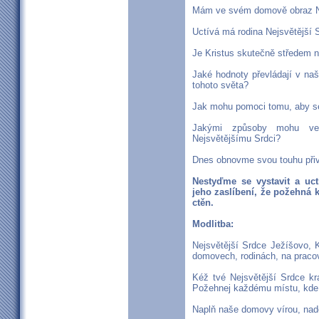
Mám ve svém domově obraz N
Uctívá má rodina Nejsvětější 
Je Kristus skutečně středem 
Jaké hodnoty převládají v na
tohoto světa?
Jak mohu pomoci tomu, aby se
Jakými způsoby mohu ve
Nejsvětějšímu Srdci?
Dnes obnovme svou touhu přiv
Nestyďme se vystavit a uct
jeho zaslíbení, že požehná 
ctěn.
Modlitba:
Nejsvětější Srdce Ježíšovo, K
domovech, rodinách, na pracov
Kéž tvé Nejsvětější Srdce kr
Požehnej každému místu, kde j
Naplň naše domovy vírou, nadě