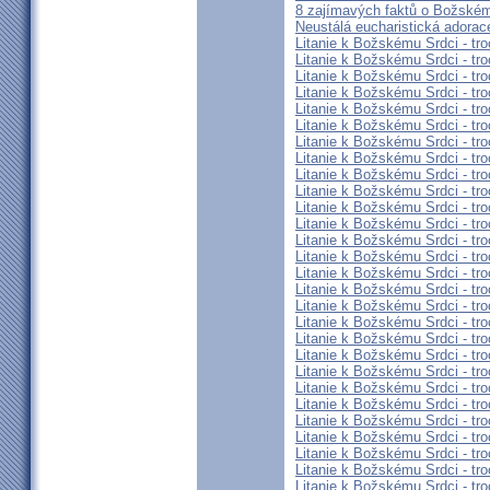
8 zajímavých faktů o Božském
Neustálá eucharistická adorace
Litanie k Božskému Srdci - tro
Litanie k Božskému Srdci - tro
Litanie k Božskému Srdci - tro
Litanie k Božskému Srdci - tro
Litanie k Božskému Srdci - tro
Litanie k Božskému Srdci - tro
Litanie k Božskému Srdci - tro
Litanie k Božskému Srdci - tro
Litanie k Božskému Srdci - tro
Litanie k Božskému Srdci - tro
Litanie k Božskému Srdci - tro
Litanie k Božskému Srdci - tro
Litanie k Božskému Srdci - tro
Litanie k Božskému Srdci - tro
Litanie k Božskému Srdci - tro
Litanie k Božskému Srdci - tro
Litanie k Božskému Srdci - tro
Litanie k Božskému Srdci - tro
Litanie k Božskému Srdci - tro
Litanie k Božskému Srdci - tro
Litanie k Božskému Srdci - tro
Litanie k Božskému Srdci - tro
Litanie k Božskému Srdci - tro
Litanie k Božskému Srdci - tro
Litanie k Božskému Srdci - tro
Litanie k Božskému Srdci - tro
Litanie k Božskému Srdci - tro
Litanie k Božskému Srdci - tro