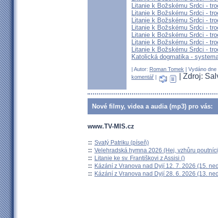
Litanie k Božskému Srdci - tro
Litanie k Božskému Srdci - tro
Litanie k Božskému Srdci - tro
Litanie k Božskému Srdci - tro
Litanie k Božskému Srdci - tro
Litanie k Božskému Srdci - tro
Litanie k Božskému Srdci - tro
Katolická dogmatika - systema
| Autor:
Roman Tomek
| Vydáno dne 1
| Zdroj: Sa
komentář
|
Nové filmy, videa a audia (mp3) pro vás:
www.TV-MIS.cz
::
Svatý Patriku (píseň)
::
Velehradská hymna 2026 (Hej, vzhůru poutníci
::
Litanie ke sv. Františkovi z Assisi ()
::
Kázání z Vranova nad Dyjí 12. 7. 2026 (15. ne
::
Kázání z Vranova nad Dyjí 28. 6. 2026 (13. ne