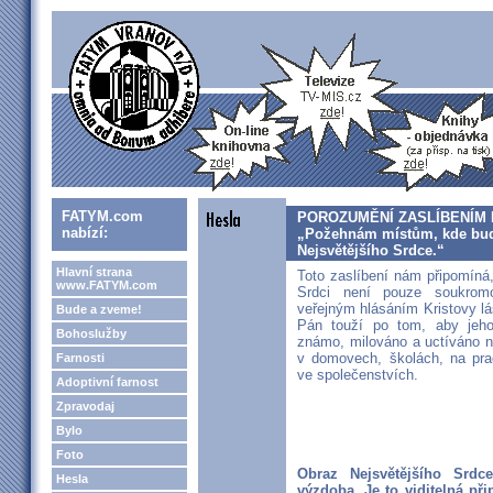
FATYM.com
POROZUMĚNÍ ZASLÍBENÍM 
nabízí:
„Požehnám místům, kde bud
Nejsvětějšího Srdce.“
Hlavní strana
Toto zaslíbení nám připomíná
www.FATYM.com
Srdci není pouze soukromo
veřejným hlásáním Kristovy lá
Bude a zveme!
Pán touží po tom, aby jeho
Bohoslužby
známo, milováno a uctíváno ne
v domovech, školách, na prac
Farnosti
ve společenstvích.
Adoptivní farnost
Zpravodaj
Bylo
Foto
Obraz Nejsvětějšího Srd
Hesla
výzdoba. Je to viditelná př