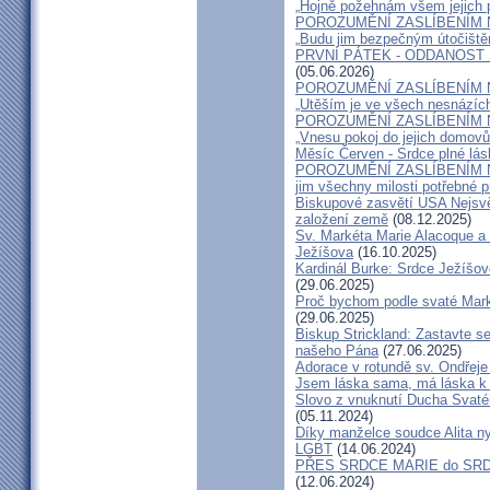
„Hojně požehnám všem jejich 
POROZUMĚNÍ ZASLÍBENÍM 
„Budu jim bezpečným útočištěm
PRVNÍ PÁTEK - ODDANOST
(05.06.2026)
POROZUMĚNÍ ZASLÍBENÍM 
„Utěším je ve všech nesnázích
POROZUMĚNÍ ZASLÍBENÍM 
„Vnesu pokoj do jejich domovů
Měsíc Červen - Srdce plné lás
POROZUMĚNÍ ZASLÍBENÍM 
jim všechny milosti potřebné pr
Biskupové zasvětí USA Nejsvě
založení země
(08.12.2025)
Sv. Markéta Marie Alacoque a 
Ježíšova
(16.10.2025)
Kardinál Burke: Srdce Ježíšo
(29.06.2025)
Proč bychom podle svaté Mark
(29.06.2025)
Biskup Strickland: Zastavte se
našeho Pána
(27.06.2025)
Adorace v rotundě sv. Ondřej
Jsem láska sama, má láska k 
Slovo z vnuknutí Ducha Svatéh
(05.11.2024)
Díky manželce soudce Alita nyn
LGBT
(14.06.2024)
PŘES SRDCE MARIE do SRD
(12.06.2024)