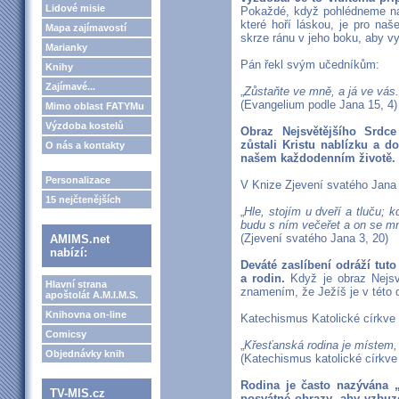
Lidové misie
Pokaždé, když pohlédneme na
které hoří láskou, je pro na
Mapa zajímavostí
skrze ránu v jeho boku, aby vy
Marianky
Pán řekl svým učedníkům:
Knihy
Zajímavé...
„
Zůstaňte ve mně, a já ve vás.
(Evangelium podle Jana 15, 4)
Mimo oblast FATYMu
Výzdoba kostelů
Obraz Nejsvětějšího Srdc
zůstali Kristu nablízku a 
O nás a kontakty
našem každodenním životě.
Personalizace
V Knize Zjevení svatého Jana 
15 nejčtenějších
„
Hle, stojím u dveří a tluču; 
budu s ním večeřet a on se m
(Zjevení svatého Jana 3, 20)
AMIMS.net
nabízí:
Deváté zaslíbení odráží tut
a rodin.
Když je obraz Nejsv
Hlavní strana
znamením, že Ježíš je v této 
apoštolát A.M.I.M.S.
Knihovna on-line
Katechismus Katolické církve 
Comicsy
„
Křesťanská rodina je místem, k
Objednávky knih
(Katechismus katolické církve
Rodina je často nazývána „
TV-MIS.cz
posvátné obrazy, aby vzbuz