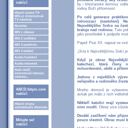
nabízí:
by i křesťanské domovy vidit
rodiny Boží přítomnost.
Hlavní strana TV-
MIS.cz (internetová
Po celé generace praktiko
TV zdarma)
intronizaci (nastolení) 
Nejsvětějšího Srdce na čes
Novinky
kraluje nad rodinou.
Tuto pob
MIS 1 zábava
jako prostředek k podpoře modl
MIS 2 vzdělání
Papež Pius XII. napsal ve sv
MIS 3 publicist.
MIS 4 lokální
„
Úcta k Nejsvětějšímu Srdci je
Audia hudební
Když je obraz Nejsvětějš
Audia mluvená
katechezí, která členy 
milosrdenství, oběti a příto
Naše další
internetové televize
zdarma...
Jednou z největších výze
veřejného a rodinného život
ABCD.fatym.com
Mnoho domovů je vybaveno t
nabízí:
avšak jen málo z nich viditelně
Někteří katolíci mají vyst
Hlavní strana
nimi modlí.
Obraz sice zůstává
vyhledávače Abeceda
Deváté zaslíbení nám připo
Milujte se!
pouze vlastnit. Obraz musí b
nabízí: