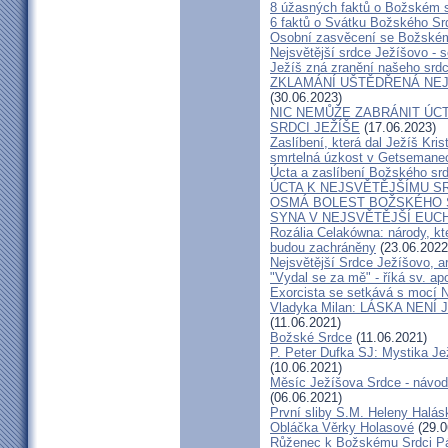
8 úžasných faktů o Božském 
6 faktů o Svátku Božského Srd
Osobní zasvěcení se Božském
Nejsvětější srdce Ježíšovo - s
Ježíš zná zranění našeho srd
ZKLAMÁNÍ UŠTĚDŘENÁ NEJ
(30.06.2023)
NIC NEMŮŽE ZABRÁNIT ÚCT
SRDCI JEŽÍŠE
(17.06.2023)
Zaslíbení, která dal Ježíš Kri
smrtelná úzkost v Getsemane
Úcta a zaslíbení Božského sr
ÚCTA K NEJSVĚTĚJŠÍMU S
OSMÁ BOLEST BOŽSKÉHO S
SYNA V NEJSVĚTĚJŠÍ EUCH
Rozália Celakówna: národy, kte
budou zachráněny
(23.06.2022
Nejsvětější Srdce Ježíšovo, a
"Vydal se za mě" - říká sv. ap
Exorcista se setkává s mocí N
Vladyka Milan: LÁSKA NENÍ 
(11.06.2021)
Božské Srdce
(11.06.2021)
P. Peter Dufka SJ: Mystika Je
(10.06.2021)
Měsíc Ježíšova Srdce - návod,
(06.06.2021)
První sliby S.M. Heleny Halá
Obláčka Věrky Holasové
(29.0
Růženec k Božskému Srdci P