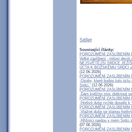
Sdílet
Související články:
POROZUMĚNÍ ZASLÍBENÍM 
Velké zaslíbení - milost devíti
NEJSVĚTĚJŠÍ SRDCE JEŽÍŠ
ÚCTA K BOŽSKÉMU SRDCI 
(12.06.2026)
POROZUMĚNÍ ZASLÍBENÍM 
„Osoby, které budou tuto úctu
Srdci.“
(12.06.2026)
POROZUMĚNÍ ZASLÍBENÍM 
„Dám kněžím moc dotknout se i
POROZUMĚNÍ ZASLÍBENÍM 
„Horlivé duše rychle dospějí k 
POROZUMĚNÍ ZASLÍBENÍM 
„Vlažné duše se stanou horlivý
POROZUMĚNÍ ZASLÍBENÍM 
„Hříšníci najdou v mém Srdci 
(07.06.2026)
POROZUMĚNÍ ZASLÍBENÍM 