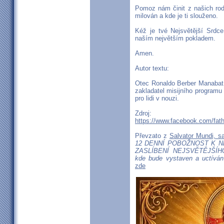
Pomoz nám činit z našich rod
milován a kde je ti slouženo.
Kéž je tvé Nejsvětější Srd
naším největším pokladem.
Amen.
Autor textu:
Otec Ronaldo Berber Manabat -
zakladatel misijního programu 
pro lidi v nouzi.
Zdroj:
https://www.facebook.com/fat
Převzato z
Salvator Mundi, s
12 DENNÍ POBOŽNOST K N
ZASLÍBENÍ NEJSVĚTĚJŠÍH
kde bude vystaven a uctíván
zde