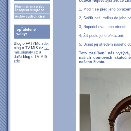
Uctívat Nejsvětější Srdce z
Hlavní strana webu
1, Modlit se před jeho obrazem
časopisu Milujte se!
Archiv vyšlých čísel
2, Svěřit naši rodinu do jeho p
3, Napodobovat jeho ctnosti.
Spřátelené
weby:
4, Žít podle jeho přikázání.
Blog o FATYMu
zde
,
5, Učinit jej středem našeho 
blog o TV-MIS.cz
tv-
mis.signaly.cz
a
Toto zaslíbení nás vyzývá,
další blog o TV-MIS
našich domovech skutečně
zde
.
našeho života.