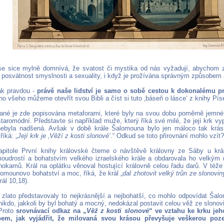
se sice mylně domnívá, že svatost či mystika od nás vyžadují, abychom za
i posvátnost smyslnosti a sexuality, i když je prožívána správným způsobem 
ak pravdou -
právě naše lidství je samo o sobě cestou k dokonalému pro
 všeho můžeme otevřít svou Bibli a číst si tuto ‚báseň o lásce‘ z knihy Pís
ané je zde popisována metaforami, které byly na svou dobu poměrně jemné,
staromódní. Představte si například muže, který říká své milé, že její krk vy
nebyla nadšená. Avšak v době krále Šalomouna bylo jen máloco tak krás
říká: „
Její krk je ‚Věží z kosti slonové‘.
“ Odkud se toto přirovnání mohlo vzít?
apitole První knihy královské čteme o návštěvě královny ze Sáby u krá
oudrostí a bohatstvím velkého izraelského krále a obdarovala ho velký
hokamů. Král na oplátku věnoval hostující královně celou řadu darů. V téže 
lomounovo bohatství a moc, říká, že král „
dal zhotovit velký trůn ze slonovin
rál 10,18).
 zlato představovaly to nejkrásnější a nejbohatší, co mohlo odpovídat Ša
ikdo, jakkoli by byl bohatý a mocný, nedokázal postavit celou věž ze slonov
Proto
srovnávací odkaz na „
Věž z kosti slonové
“ ve vztahu ke krku je
em, jak vyjádřit, že milovaná svou krásou převyšuje veškerou po