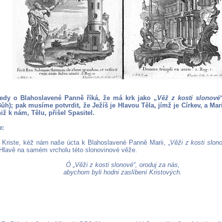
edy o Blahoslavené Panně říká, že má krk jako „
Věž z kosti slonové
ůh); pak musíme potvrdit, že Ježíš je Hlavou Těla, jímž je Církev, a Mari
niž k nám, Tělu, přišel Spasitel.
e:
 Kriste, kéž nám naše úcta k Blahoslavené Panně Marii, „
Věži z kosti slon
 Hlavě na samém vrcholu této slonovinové věže.
Ó „Věži z kosti slonové“, oroduj za nás,
abychom byli hodni zaslíbení Kristových.