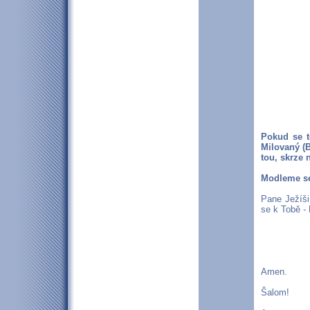
Pokud se t
Milovaný (B
tou, skrze 
Modleme s
Pane Ježíši
se k Tobě -
Amen.
Šalom!