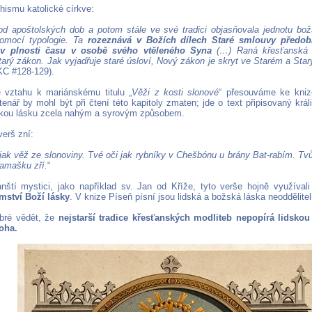
hismu katolické církve:
od apoštolských dob a potom stále ve své tradici objasňovala jednotu bo
omocí typologie. Ta
rozeznává v Božích dílech Staré smlouvy předob
 v plnosti času v osobě svého vtěleného Syna
(…) Raná křesťanská 
tarý zákon. Jak vyjadřuje staré úsloví, Nový zákon je skryt ve Starém a Star
KC #128-129).
 vztahu k mariánskému titulu „
Věži z kosti slonové
“ přesouváme ke knize
enář by mohl být při čtení této kapitoly zmaten; jde o text připisovaný král
skou lásku zcela nahým a syrovým způsobem.
erš zní:
 jak věž ze slonoviny. Tvé oči jak rybníky v Chešbónu u brány Bat-rabím. Tvů
Damašku zří.
“
anští mystici, jako například sv. Jan od Kříže, tyto verše hojně využíva
mství Boží lásky
. V knize Píseň písní jsou lidská a božská láska neoddělite
bré vědět, že
nejstarší tradice křesťanských modliteb nepopírá lidskou
oha.