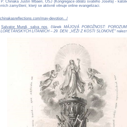
: P. Chinaka Justin Mbaeri, OSJ (Kongregace oblátů svatého Josefa) - katol
ních zamyšlení, který se aktivně věnuje online evangelizaci.
.chinakasreflections.com/may-devotion.../
z
Salvator Mundi, salva nos
, článek
MÁJOVÁ POBOŽNOST: POROZUM
 LORETÁNSKÝCH LITANIÍCH – 29. DEN: „VĚŽI Z KOSTI SLONOVÉ"
nalez