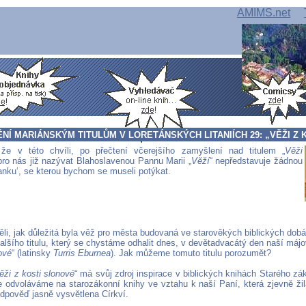
AMIMS.net
Í MARIÁNSKÝM TITULŮM V LORETÁNSKÝCH LITANIÍCH 29: „VĚŽI Z 
 že v této chvíli, po přečtení včerejšího zamyšlení nad titulem „
Věži
 pro nás již nazývat Blahoslavenou Pannu Marii „
Věží
“ nepředstavuje žádnou
anku‘, se kterou bychom se museli potýkat.
ěli, jak důležitá byla věž pro města budovaná ve starověkých biblických dobác
alšího titulu, který se chystáme odhalit dnes, v devětadvacátý den naší májo
ové
“ (latinsky
Turris Eburnea
). Jak můžeme tomuto titulu porozumět?
ěži z kosti slonové
“ má svůj zdroj inspirace v biblických knihách Starého zák
se odvoláváme na starozákonní knihy ve vztahu k naší Paní, která zjevně ž
odpověď jasně vysvětlena Církví.