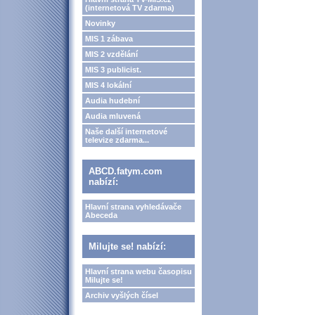
(internetová TV zdarma)
Novinky
MIS 1 zábava
MIS 2 vzdělání
MIS 3 publicist.
MIS 4 lokální
Audia hudební
Audia mluvená
Naše další internetové
televize zdarma...
ABCD.fatym.com
nabízí:
Hlavní strana vyhledávače
Abeceda
Milujte se! nabízí:
Hlavní strana webu časopisu
Milujte se!
Archiv vyšlých čísel