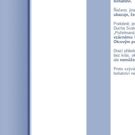
bohatství.
Řečeno jin
ukazuje, že
Podobně, je
Ducha Svatéh
„
Požehnaná
vzácnému k
Otcovým p
Drazí přátel
bez krás, o
ale
nemůžem
Proto vzývá
bohatství n