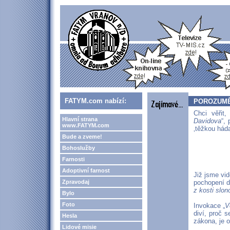
FATYM.com nabízí:
POROZUMĚN
Chci věřit,
Hlavní strana
Davidova
“,
www.FATYM.com
‚těžkou hád
Bude a zveme!
Bohoslužby
Farnosti
Adoptivní farnost
Již jsme vid
Zpravodaj
pochopení d
z kosti slon
Bylo
Foto
Invokace „
V
diví, proč 
Hesla
zákona, je 
Lidové misie