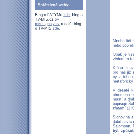
Spřátelené weby:
Blog o FATYMu
zde
, blog o
TV-MIS.cz
tv-
mis.signaly.cz
a další blog
o TV-MIS
zde
.
Mnoho lidí 
nebo popřel
Opak je vš
vědomím toho
Krása milov
pro nás již 
by z toho 
metaforicky 
V desáté k
ohromena m
mastí a dra
popisuje Ša
zlatem
“ (1 K
Slonovina a
době navíc n
Šalomoun. 
být způsob