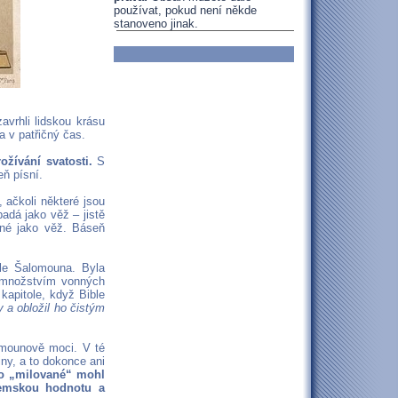
používat, pokud není někde
stanoveno jinak.
vrhli lidskou krásu
a v patřičný čas.
žívání svatosti.
S
eň písní.
 ačkoli některé jsou
padá jako věž – jistě
né jako věž. Báseň
le Šalomouna. Byla
m množstvím vonných
kapitole, když Bible
y a obložil ho čistým
lomounově moci. V té
iny, a to dokonce ani
ho „milované“ mohl
zemskou hodnotu a