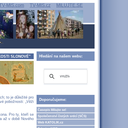
TV-MIS.com
TV-MIS.cz
MILUJTE.SE
Hledání na našem webu:
KOSTI SLONOVÉ"
h; to je důležité pro
Doporučujeme:
vé pobožnosti: „
Věži
Časopis Milujte se!
ona. Pro ty, kteří se
Společenství čistých srdcí (SČS)
ila až v době Nového
Web KATOLIK.cz