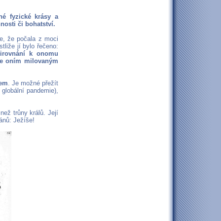
hé fyzické krásy a
nosti či bohatství.
e, že počala z moci
stliže jí bylo řečeno:
přirovnání k onomu
je oním milovaným
dem
. Je možné přežít
 globální pandemie),
než trůny králů. Její
ánů: Ježíše!