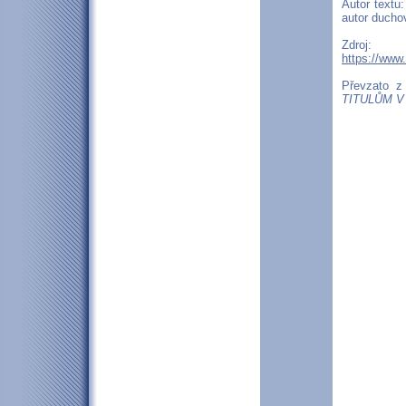
Autor textu
autor duchov
Zdroj:
https://www
Převzato 
TITULŮM V