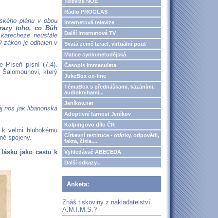
Televize NOE
Rádio PROGLAS
žského plánu v obou
Internetová televize
razy toho, co Bůh
Další internetové TV
katecheze neustále
ý zákon je odhalen v
Svatá země Izrael, virtuální pouť
Matice cyrilometodějská
 Píseň písní (7,4).
Časopis Immaculata
i Šalomounovi, který
JukeBox on-line
TémaBox s přednáškami, kázáními,
audioknihami...
Jeníkov.net
j nos jak libanonská
Adoptivní farnost Jeníkov
Kolpingovo dílo ČR
li k velmi hlubokému
Církevní restituce - otázky, odpovědi,
lně spojeny.
fakta, čísla....
 lásku jako cestu k
Vyhledávač ABECEDA
Další odkazy...
Anketa:
Znáš tiskoviny z nakladatelství
A.M.I.M.S.?