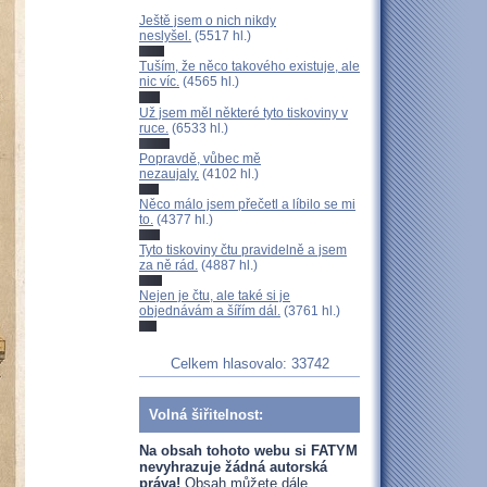
Ještě jsem o nich nikdy
neslyšel.
(5517 hl.)
Tuším, že něco takového existuje, ale
nic víc.
(4565 hl.)
Už jsem měl některé tyto tiskoviny v
ruce.
(6533 hl.)
Popravdě, vůbec mě
nezaujaly.
(4102 hl.)
Něco málo jsem přečetl a líbilo se mi
to.
(4377 hl.)
Tyto tiskoviny čtu pravidelně a jsem
za ně rád.
(4887 hl.)
Nejen je čtu, ale také si je
objednávám a šířím dál.
(3761 hl.)
Celkem hlasovalo: 33742
Volná šiřitelnost:
Na obsah tohoto webu si FATYM
nevyhrazuje žádná autorská
práva!
Obsah můžete dále