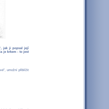
“, jak ji popsal její
a je krkem - to jest
ové
“, umožní přiblížit