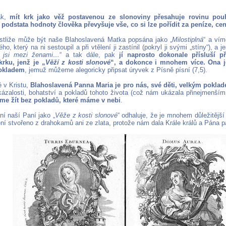
ak,
mít krk jako věž postavenou ze slonoviny přesahuje rovinu pou
 podstata hodnoty člověka převyšuje vše, co si lze pořídit za peníze, cen
stliže může být naše Blahoslavená Matka popsána jako „
Milostiplná
“ a vím
o, který na ni sestoupil a při vtělení ji zastínil (pokryl ji svými „stíny“), a je
 jsi mezi ženami…
“ a tak dále, pak
jí naprosto dokonale přísluší 
rku, jenž je „
Věží z kosti slonové
“, a dokonce i mnohem více. Ona 
okladem
, jemuž můžeme alegoricky připsat úryvek z Písně písní (7,5).
é v Kristu,
Blahoslavená Panna Maria je pro nás, své děti, velkým pokla
kázalosti, bohatství a pokladů tohoto života (což nám ukázala přinejmenším
e žít bez pokladů, které máme v nebi
.
ní naší Paní jako „
Věže z kosti slonové
“ odhaluje, že je mnohem důležitější 
ení stvořeno z drahokamů ani ze zlata, protože nám dala Krále králů a Pána p