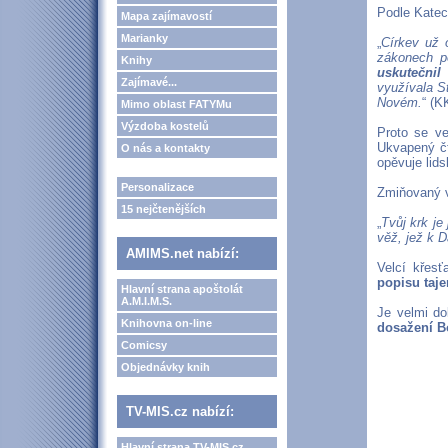
Podle Katec
Mapa zajímavostí
Marianky
„
Církev už 
zákonech p
Knihy
uskutečnil
Zajímavé...
využívala S
Novém.
“ (K
Mimo oblast FATYMu
Výzdoba kostelů
Proto se ve
Ukvapený čt
O nás a kontakty
opěvuje lid
Personalizace
Zmiňovaný v
15 nejčtenějších
„
Tvůj krk je
věž, jež k 
AMIMS.net nabízí:
Velcí křesť
popisu taje
Hlavní strana apoštolát
A.M.I.M.S.
Je velmi do
Knihovna on-line
dosažení B
Comicsy
Objednávky knih
TV-MIS.cz nabízí:
Hlavní strana TV-MIS.cz