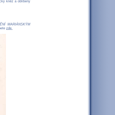
ický kněz a oblíbený
ĚNÍ MARIÁNSKÝM
nete
zde.