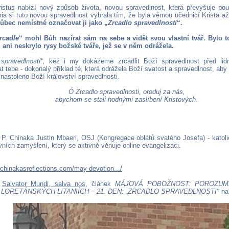
stus nabízí nový způsob života, novou spravedlnost, která převyšuje pouh
a si tuto novou spravedlnost vybrala tím, že byla věrnou učednicí Krista až 
vůbec nemístné označovat ji jako „
Zrcadlo spravedlnosti
“.
rcadle
“ mohl Bůh nazírat sám na sebe a vidět svou vlastní tvář. Bylo to
, ani neskrylo rysy božské tváře, jež se v něm odrážela.
 spravedlnosti
“, kéž i my dokážeme zrcadlit Boží spravedlnost před li
 tebe - dokonalý příklad té, která odrážela Boží svatost a spravedlnost, ab
nastoleno Boží království spravedlnosti.
Ó Zrcadlo spravedlnosti, oroduj za nás,
abychom se stali hodnými zaslíbení Kristových.
: P. Chinaka Justin Mbaeri, OSJ (Kongregace oblátů svatého Josefa) - katol
ních zamyšlení, který se aktivně věnuje online evangelizaci.
.chinakasreflections.com/may-devotion.../
z
Salvator Mundi, salva nos
, článek
MÁJOVÁ POBOŽNOST: POROZUM
 LORETÁNSKÝCH LITANIÍCH – 21. DEN: „ZRCADLO SPRAVEDLNOSTI"
na