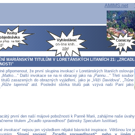
AMIMS.net
Í MARIÁNSKÝM TITULŮM V LORETÁNSKÝCH LITANIÍCH 21: „ZRCAD
NOSTI"
né připomenout, že první skupina invokací v Loretánských litaniích oslovuje
 „
Matko…
“ Další invokace se na ni obracejí jako na „
Pannu…
“ Třetí soubor
 titulů zasazených do obrazných vyjádření, jako je „
Věži Davidova
“, „
Trůne
 „
Růže tajemná
“ atd. Poslední sbírka titulů pak vzývá naši Paní jako
“
acátý první den naší májové pobožnosti k Panně Marii, zahájíme naše úvahy 
začneme titulem „
Zrcadlo spravedlnost
“ (latinsky
Speculum Iustitiae
).
né invokace
“ nejsou jen výsledkem nějaké básnické inspirace. Většinou lze j
svatém.
Slovní spojení „
Zrcadlo spravedlnosti
“, nebo v jiném 