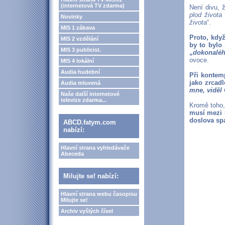
(internetová TV zdarma)
Není divu, 
plod života
Novinky
života
“.
MIS 1 zábava
Proto, kdy
MIS 2 vzdělání
by to bylo 
MIS 3 publicist.
„
dokonalé
ovoce.
MIS 4 lokální
Audia hudební
Při kontem
jako zrcadl
Audia mluvená
mne, viděl 
Naše další internetové
televize zdarma...
Kromě toho,
musí mezi M
doslova spa
ABCD.fatym.com
nabízí:
Hlavní strana vyhledávače
Abeceda
Milujte se! nabízí:
Hlavní strana webu časopisu
Milujte se!
Archiv vyšlých čísel