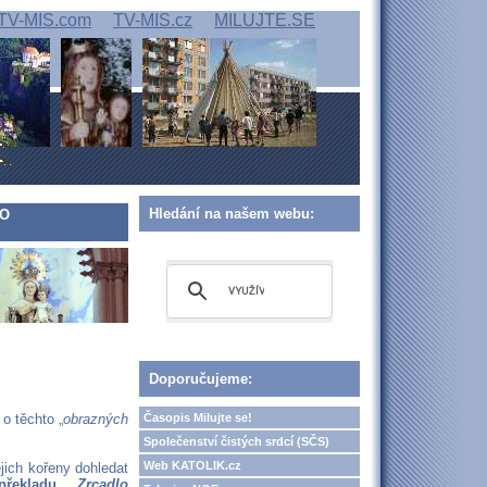
TV-MIS.com
TV-MIS.cz
MILUJTE.SE
Hledání na našem webu:
LO
Doporučujeme:
Časopis Milujte se!
o těchto „
obrazných
Společenství čistých srdcí (SČS)
Web KATOLIK.cz
ejich kořeny dohledat
překladu „
Zrcadlo