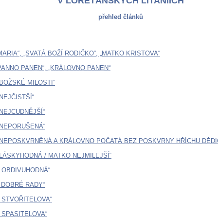
V LORETÁNSKÝCH LITANIÍCH
přehled článků
 MARIA“, „SVATÁ BOŽÍ RODIČKO“, „MATKO KRISTOVA“
 PANNO PANEN“, „KRÁLOVNO PANEN“
 BOŽSKÉ MILOSTI“
NEJČISTŠÍ“
 NEJCUDNĚJŠÍ“
 NEPORUŠENÁ“
O NEPOSKVRNĚNÁ A KRÁLOVNO POČATÁ BEZ POSKVRNY HŘÍCHU DĚD
 LÁSKYHODNÁ / MATKO NEJMILEJŠÍ“
A OBDIVUHODNÁ“
A DOBRÉ RADY“
A STVOŘITELOVA“
A SPASITELOVA“