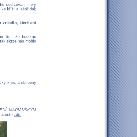
é dodržování litery
ke kříži a ještě dál;
 zrcadlo, které ani
dmi tím, že budeme
y tak skrze nás mohlo
ický kněz a oblíbený
ĚNÍ MARIÁNSKÝM
leznete
zde.