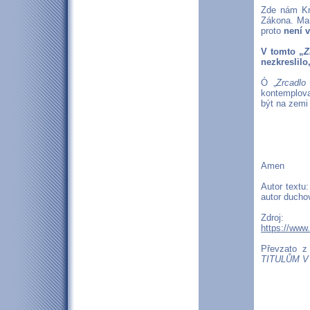
Zde nám Kri
Zákona. Mari
proto
není 
V tomto „
Z
nezkreslilo
Ó „
Zrcadlo
kontemplovat
být na zemi 
Amen
Autor textu
autor duchov
Zdroj:
https://www
Převzato 
TITULŮM V