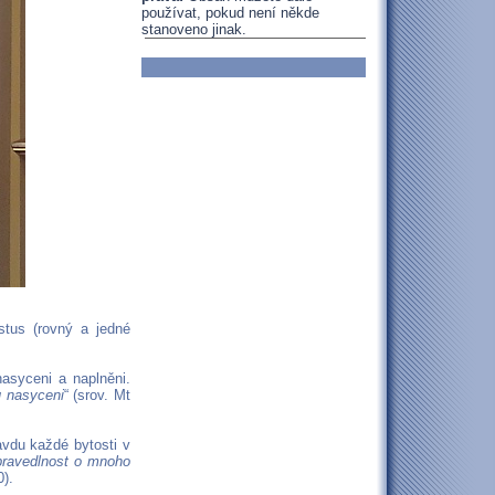
používat, pokud není někde
stanoveno jinak.
stus (rovný a jedné
nasyceni a naplněni.
u nasyceni
“ (srov. Mt
avdu každé bytosti v
pravedlnost o mnoho
0).