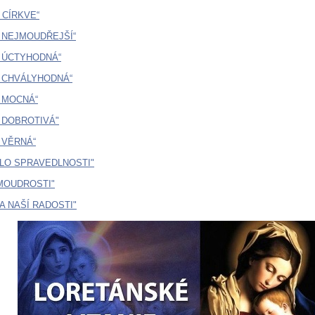
 CÍRKVE“
A NEJMOUDŘEJŠÍ“
A ÚCTYHODNÁ“
A CHVÁLYHODNÁ“
A MOCNÁ“
A DOBROTIVÁ"
A VĚRNÁ“
DLO SPRAVEDLNOSTI"
 MOUDROSTI"
NA NAŠÍ RADOSTI"