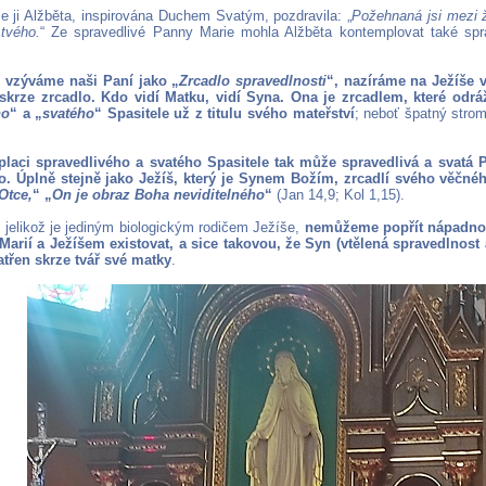
že ji Alžběta, inspirována Duchem Svatým, pozdravila: „
Požehnaná jsi mezi
 tvého.
“ Ze spravedlivé Panny Marie mohla Alžběta kontemplovat také spra
ž vzýváme naši Paní jako „
Zrcadlo spravedlnosti
“, nazíráme na Ježíše v
skrze zrcadlo. Kdo vidí Matku, vidí Syna. Ona je zrcadlem, které odrá
ho
“ a „
svatého
“ Spasitele už z titulu svého mateřství
; neboť špatný stro
placi spravedlivého a svatého Spasitele tak může spravedlivá a svatá 
o. Úplně stejně jako Ježíš, který je Synem Božím, zrcadlí svého věčné
Otce,
“ „
On je obraz Boha neviditelného
“
(Jan 14,9; Kol 1,15).
 jelikož je jediným biologickým rodičem Ježíše,
nemůžeme popřít nápadnou
arií a Ježíšem existovat, a sice takovou, že Syn (vtělená spravedlnost 
třen skrze tvář své matky
.