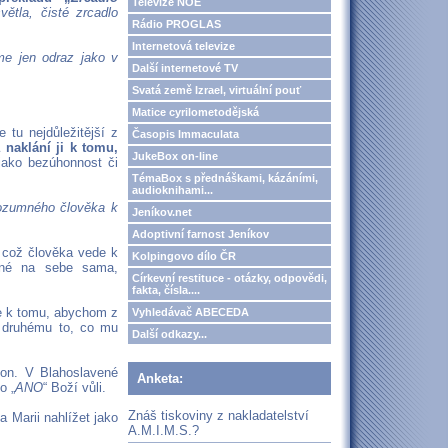
Televize NOE
ětla, čisté zrcadlo
Rádio PROGLAS
Internetová televize
íme jen odraz jako v
Další internetové TV
Svatá země Izrael, virtuální pouť
Matice cyrilometodějská
tu nejdůležitější z
Časopis Immaculata
 naklání ji k tomu,
JukeBox on-line
jako bezúhonnost či
TémaBox s přednáškami, kázáními,
audioknihami...
rozumného člověka k
Jeníkov.net
Adoptivní farnost Jeníkov
“ což člověka vede k
Kolpingovo dílo ČR
řené na sebe sama,
Církevní restituce - otázky, odpovědi,
fakta, čísla....
de k tomu, abychom z
Vyhledávač ABECEDA
t druhému to, co mu
Další odkazy...
kon. V Blahoslavené
Anketa:
o „
ANO
“ Boží vůli.
Znáš tiskoviny z nakladatelství
na Marii nahlížet jako
A.M.I.M.S.?