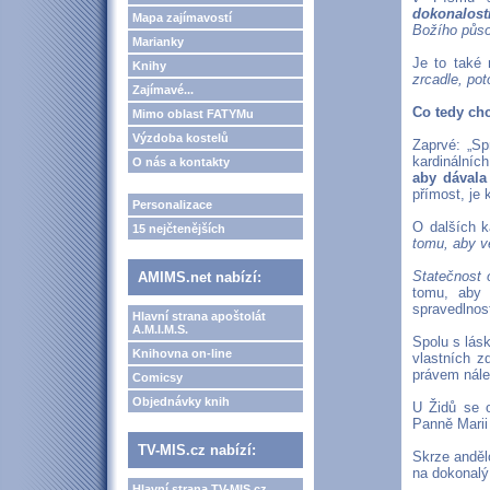
dokonalost
Mapa zajímavostí
Božího půso
Marianky
Je to také 
Knihy
zrcadle, pot
Zajímavé...
Co tedy ch
Mimo oblast FATYMu
Výzdoba kostelů
Zaprvé: „Sp
kardinálníc
O nás a kontakty
aby dávala
přímost, je 
Personalizace
O dalších ka
15 nejčtenějších
tomu, aby v
Statečnost o
AMIMS.net nabízí:
tomu, aby 
spravedlnos
Hlavní strana apoštolát
A.M.I.M.S.
Spolu s lás
Knihovna on-line
vlastních z
právem nále
Comicsy
Objednávky knih
U Židů se o
Panně Marii
TV-MIS.cz nabízí:
Skrze anděl
na dokonalý 
Hlavní strana TV-MIS.cz