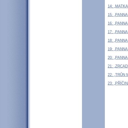
14: „MATKA
15: „PANN
16: „PANN
17: „PANN
18: „PANN
19: „PANN
20: „PANN
21: „ZRCA
22: „TRŮN
23: „PŘÍČI