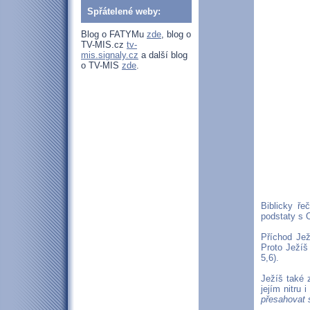
Spřátelené weby:
Blog o FATYMu
zde
, blog o
TV-MIS.cz
tv-
mis.signaly.cz
a další blog
o TV-MIS
zde
.
Biblicky ře
podstaty s O
Příchod Jež
Proto Ježíš 
5,6).
Ježíš také 
jejím nitru 
přesahovat 