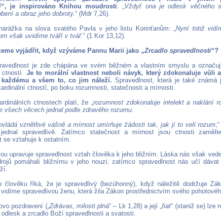
i
“, je inspirováno Knihou moudrosti
: „
Vždyť ona je odlesk věčného sv
bení a obraz jeho dobroty.
“ (Mdr 7,26).
narážka na slova svatého Pavla v jeho listu Korinťanům: „
Nyní totiž vid
om však uvidíme tváří v tvář.
“ (1 Kor 13,12).
ceme vyjádřit, když vzýváme Pannu Marii jako „
Zrcadlo spravedlnosti
“?
ravedlnost je zde chápána ve svém běžném a vlastním smyslu a označuje 
h ctností.
Je to morální vlastnost neboli návyk, který zdokonaluje vůli a
 každému a všem to, co jim náleží.
Spravedlnost, která je také známá 
kardinální ctností, po boku rozumnosti, statečnosti a mírnosti.
rdinálních ctnostech platí, že „
rozumnost zdokonaluje intelekt a naklání 
e všech věcech jednal podle zdravého rozumu.
vládá vznětlivé vášně a mírnost umírňuje žádosti tak, jak jí to velí rozum
;
jednal spravedlivě. Zatímco statečnost a mírnost jsou ctnosti zamě
t se vztahuje k ostatním.
kou upravuje spravedlnost vztah člověka k jeho bližním. Láska nás však ve
drojů pomáhali bližnímu v jeho nouzi, zatímco spravedlnost nás učí dáva
ží.
 člověku říká, že je spravedlivý (bezúhonný), když náležitě dodržuje Zá
 vidíme spravedlivou ženu, která žila Zákon prostřednictvím svého pohotovéh
ovo pozdravení („
Zdrávas, milosti plná
“ – Lk 1,28) a její „
fiat
“ (staniž se) lze 
odlesk a zrcadlo Boží spravedlnosti a svatosti.