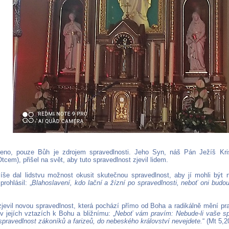
čeno, pouze Bůh je zdrojem spravedlnosti. Jeho Syn, náš Pán Ježíš Kri
tcem), přišel na svět, aby tuto spravedlnost zjevil lidem.
íše dal lidstvu možnost okusit skutečnou spravedlnost, aby jí mohli být 
prohlásil: „
Blahoslavení, kdo lační a žízní po spravedlnosti, neboť oni budo
zjevil novou spravedlnost, která pochází přímo od Boha a radikálně mění pr
i v jejích vztazích k Bohu a bližnímu: „
Neboť vám pravím: Nebude-li vaše s
spravedlnost zákoníků a farizeů, do nebeského království nevejdete.
“ (Mt 5,2