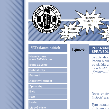
FATYM.com nabízí:
POROZUMĚN
SPRAVEDL
Hlavní strana
Je zde vhod
www.FATYM.com
Pannu Marii
se skládá z
Bude a zveme!
moudrosti
“,
Bohoslužby
„
Královnu…
Farnosti
Adoptivní farnost
Zpravodaj
Bylo
Dnes, ve dv
Foto
titulech
“ a 
Hesla
Tyto „
obraz
Lidové misie
v Písmu 