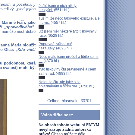
 ženami a požehnaný
Ještě jsem o nich nikdy
vedlivý „
plod jejího
neslyšel.
(5511 hl.)
Tuším, že něco takového existuje, ale
 Mariině tváři, jako
nic víc.
(4557 hl.)
ží „
spravedlivého
“,
Už jsem měl některé tyto tiskoviny v
m nemůže nést dobré
ruce.
(6528 hl.)
Popravdě, vůbec mě
Panna Maria sloužit
nezaujaly.
(4096 hl.)
ho Otce: „
Kdo viděl
Něco málo jsem přečetl a líbilo se mi
to.
(4370 hl.)
 podobnost, která
a svatost) mohl být
Tyto tiskoviny čtu pravidelně a jsem
za ně rád.
(4883 hl.)
Nejen je čtu, ale také si je
objednávám a šířím dál.
(3756 hl.)
Celkem hlasovalo: 33701
Volná šiřitelnost:
Na obsah tohoto webu si FATYM
nevyhrazuje žádná autorská
práva!
Obsah můžete dále