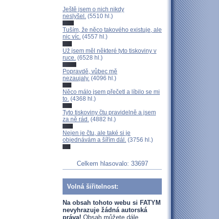
Ještě jsem o nich nikdy
neslyšel.
(5510 hl.)
Tuším, že něco takového existuje, ale
nic víc.
(4557 hl.)
Už jsem měl některé tyto tiskoviny v
ruce.
(6528 hl.)
Popravdě, vůbec mě
nezaujaly.
(4096 hl.)
Něco málo jsem přečetl a líbilo se mi
to.
(4368 hl.)
Tyto tiskoviny čtu pravidelně a jsem
za ně rád.
(4882 hl.)
Nejen je čtu, ale také si je
objednávám a šířím dál.
(3756 hl.)
Celkem hlasovalo: 33697
Volná šiřitelnost:
Na obsah tohoto webu si FATYM
nevyhrazuje žádná autorská
práva!
Obsah můžete dále