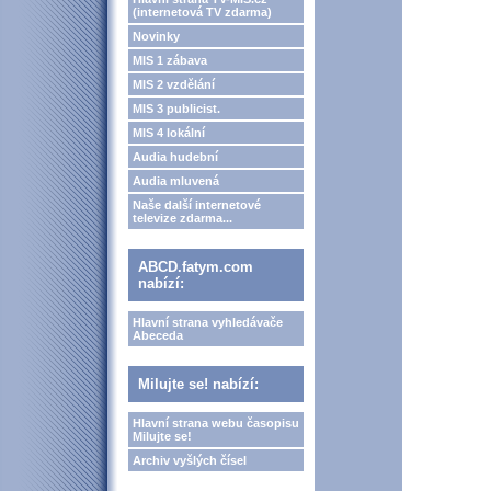
(internetová TV zdarma)
Novinky
MIS 1 zábava
MIS 2 vzdělání
MIS 3 publicist.
MIS 4 lokální
Audia hudební
Audia mluvená
Naše další internetové
televize zdarma...
ABCD.fatym.com
nabízí:
Hlavní strana vyhledávače
Abeceda
Milujte se! nabízí:
Hlavní strana webu časopisu
Milujte se!
Archiv vyšlých čísel