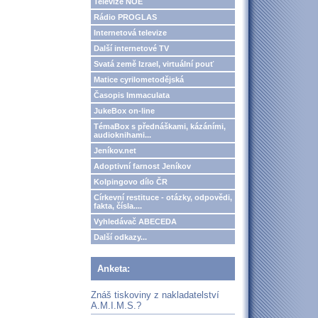
Televize NOE
Rádio PROGLAS
Internetová televize
Další internetové TV
Svatá země Izrael, virtuální pouť
Matice cyrilometodějská
Časopis Immaculata
JukeBox on-line
TémaBox s přednáškami, kázáními,
audioknihami...
Jeníkov.net
Adoptivní farnost Jeníkov
Kolpingovo dílo ČR
Církevní restituce - otázky, odpovědi,
fakta, čísla....
Vyhledávač ABECEDA
Další odkazy...
Anketa:
Znáš tiskoviny z nakladatelství
A.M.I.M.S.?