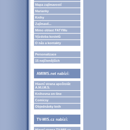
Mapa zajímavostí
Marianky
Knihy
Zajímavé...
Mimo oblast FATYMu
Výzdoba kostelů
O nás a kontakty
Personalizace
15 nejčtenějších
AMIMS.net nabízí:
Hlavní strana apoštolát
A.M.I.M.S.
Knihovna on-line
Comicsy
Objednávky knih
TV-MIS.cz nabízí:
Hlavní strana TV-MIS.cz