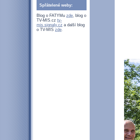
Spřátelené weby:
Blog o FATYMu
zde
, blog o
TV-MIS.cz
tv-
mis.signaly.cz
a další blog
o TV-MIS
zde
.