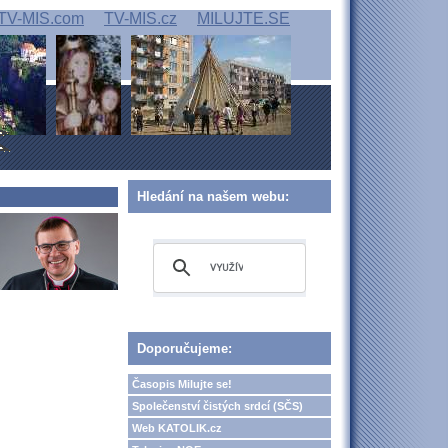
TV-MIS.com
TV-MIS.cz
MILUJTE.SE
Hledání na našem webu:
Doporučujeme:
Časopis Milujte se!
Společenství čistých srdcí (SČS)
Web KATOLIK.cz