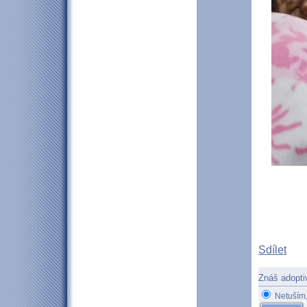
Sdílet
Znáš adopti
Netuším,