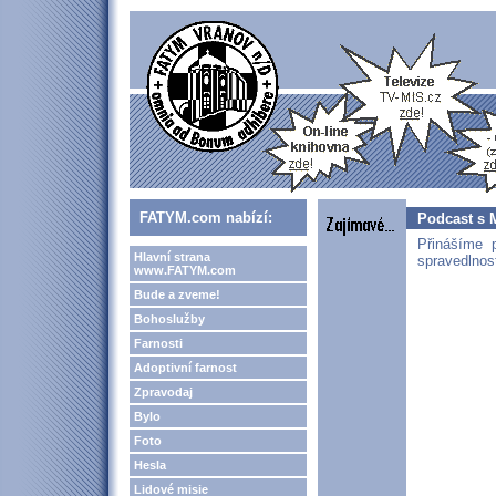
FATYM.com nabízí:
Podcast s 
Přinášíme
Hlavní strana
spravedlnos
www.FATYM.com
Bude a zveme!
Bohoslužby
Farnosti
Adoptivní farnost
Zpravodaj
Bylo
Foto
Hesla
Lidové misie