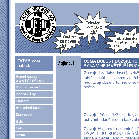
FATYM.com
OSMÁ BOLEST BOŽSKÉHO 
nabízí:
SYNA V NEJSVĚTĚJŠÍ EUCH
Zrazují Ho Jeho kněží, když
Hlavní strana
když neučí o tajemství Jeh
www.FATYM.com
nechávají duše v temnotě nev
světla.
Bude a zveme!
Bohoslužby
Farnosti
Adoptivní farnost
Zpravodaj
Zrazují Pána Ježíše, když 
uctívání, klanění se a láskypl
Bylo
Foto
Zrazují Ho, když nevhodně př
DÁVAJÍ DO RUKOU HŘÍŠNÍKŮ
Hesla
srdce a hledat Jeho milosrden