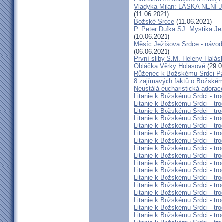
Vladyka Milan: LÁSKA NENÍ 
(11.06.2021)
Božské Srdce
(11.06.2021)
P. Peter Dufka SJ: Mystika Je
(10.06.2021)
Měsíc Ježíšova Srdce - návod,
(06.06.2021)
První sliby S.M. Heleny Halá
Obláčka Věrky Holasové
(29.0
Růženec k Božskému Srdci P
8 zajímavých faktů o Božském
Neustálá eucharistická adorace
Litanie k Božskému Srdci - tro
Litanie k Božskému Srdci - tro
Litanie k Božskému Srdci - tro
Litanie k Božskému Srdci - tro
Litanie k Božskému Srdci - tro
Litanie k Božskému Srdci - tro
Litanie k Božskému Srdci - tro
Litanie k Božskému Srdci - tro
Litanie k Božskému Srdci - tro
Litanie k Božskému Srdci - tro
Litanie k Božskému Srdci - tro
Litanie k Božskému Srdci - tro
Litanie k Božskému Srdci - tro
Litanie k Božskému Srdci - tro
Litanie k Božskému Srdci - tro
Litanie k Božskému Srdci - tro
Litanie k Božskému Srdci - tro