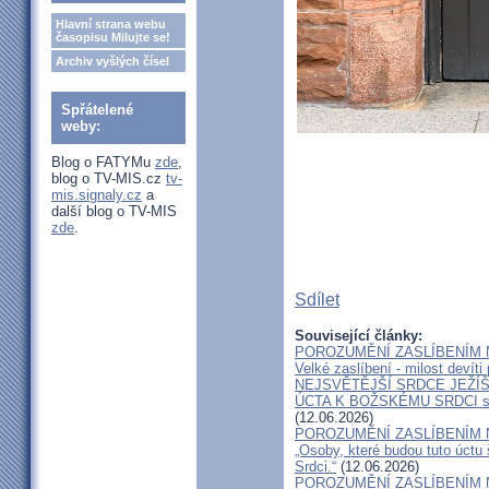
Hlavní strana webu
časopisu Milujte se!
Archiv vyšlých čísel
Spřátelené
weby:
Blog o FATYMu
zde
,
blog o TV-MIS.cz
tv-
mis.signaly.cz
a
další blog o TV-MIS
zde
.
Sdílet
Související články:
POROZUMĚNÍ ZASLÍBENÍM 
Velké zaslíbení - milost devíti
NEJSVĚTĚJŠÍ SRDCE JEŽÍŠ
ÚCTA K BOŽSKÉMU SRDCI 
(12.06.2026)
POROZUMĚNÍ ZASLÍBENÍM 
„Osoby, které budou tuto úctu
Srdci.“
(12.06.2026)
POROZUMĚNÍ ZASLÍBENÍM 