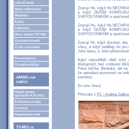
Lidové misie
Zrazují Ho, když Ho NEC
Mapa zajímavostí
a když DUŠÍM KOMPLIKU
Marianky
SVATOSTÁNKŮM a spočinout ve
Knihy
Zrazují Ho, když Ho NEC
Zajímavé...
a když DUŠÍM KOMPLIKU
SVATOSTÁNKŮM a spočinout ve
Mimo oblast FATYMu
Výzdoba kostelů
Zrazují Ho, když dovolují, ab
vřavy, a když nedělají nic pro
O nás a kontakty
Jeho lásky, k Jeho přítomnost
Personalizace
Když nejsvětější oběť mše 
důstojnosti, bez vzdávání dík
15 nejčtenějších
Pána Ježíše, Beránka, ale na 
že upoutává pozornost na seb
samému.
AMIMS.net
nabízí:
(In sinu Jesu)
Hlavní strana
Převzato z
FC - Andrea Galko
apoštolát A.M.I.M.S.
Knihovna on-line
Comicsy
Objednávky knih
TV-MIS.cz