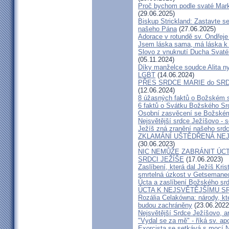
Proč bychom podle svaté Mark
(29.06.2025)
Biskup Strickland: Zastavte se
našeho Pána
(27.06.2025)
Adorace v rotundě sv. Ondřej
Jsem láska sama, má láska k 
Slovo z vnuknutí Ducha Svatéh
(05.11.2024)
Díky manželce soudce Alita nyn
LGBT
(14.06.2024)
PŘES SRDCE MARIE do SRD
(12.06.2024)
8 úžasných faktů o Božském 
6 faktů o Svátku Božského Srd
Osobní zasvěcení se Božském
Nejsvětější srdce Ježíšovo - s
Ježíš zná zranění našeho srd
ZKLAMÁNÍ UŠTĚDŘENÁ NEJ
(30.06.2023)
NIC NEMŮŽE ZABRÁNIT ÚCT
SRDCI JEŽÍŠE
(17.06.2023)
Zaslíbení, která dal Ježíš Kri
smrtelná úzkost v Getsemane
Úcta a zaslíbení Božského sr
ÚCTA K NEJSVĚTĚJŠÍMU S
Rozália Celakówna: národy, kte
budou zachráněny
(23.06.2022
Nejsvětější Srdce Ježíšovo, a
"Vydal se za mě" - říká sv. ap
Exorcista se setkává s mocí N