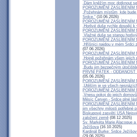
„Dám kněžím moc dotknout se i
POROZUMĚNÍ ZASLÍBENÍM 
„Požehnám místům, kde bude v
Srdce.“
(10.06.2026)
POROZUMĚNÍ ZASLÍBENÍM 
„Horlivé duše rychle dospějí k 
POROZUMĚNÍ ZASLÍBENÍM 
„Vlažné duše se stanou horlivý
POROZUMĚNÍ ZASLÍBENÍM 
„Hříšníci najdou v mém Srdci 
(07.06.2026)
POROZUMĚNÍ ZASLÍBENÍM 
„Hojně požehnám všem jejich 
POROZUMĚNÍ ZASLÍBENÍM 
„Budu jim bezpečným útočištěm
PRVNÍ PÁTEK - ODDANOST
(05.06.2026)
POROZUMĚNÍ ZASLÍBENÍM 
„Utěším je ve všech nesnázích
POROZUMĚNÍ ZASLÍBENÍM 
„Vnesu pokoj do jejich domovů
Měsíc Červen - Srdce plné lás
POROZUMĚNÍ ZASLÍBENÍM 
jim všechny milosti potřebné pr
Biskupové zasvětí USA Nejsvě
založení země
(08.12.2025)
Sv. Markéta Marie Alacoque a 
Ježíšova
(16.10.2025)
Kardinál Burke: Srdce Ježíšo
(29.06.2025)