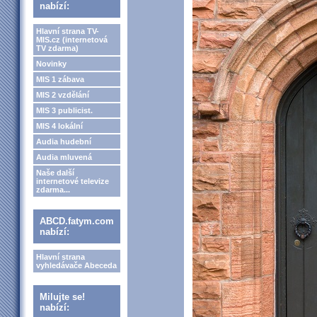
nabízí:
Hlavní strana TV-
MIS.cz (internetová
TV zdarma)
Novinky
MIS 1 zábava
MIS 2 vzdělání
MIS 3 publicist.
MIS 4 lokální
Audia hudební
Audia mluvená
Naše další
internetové televize
zdarma...
ABCD.fatym.com
nabízí:
Hlavní strana
vyhledávače Abeceda
Milujte se!
nabízí: