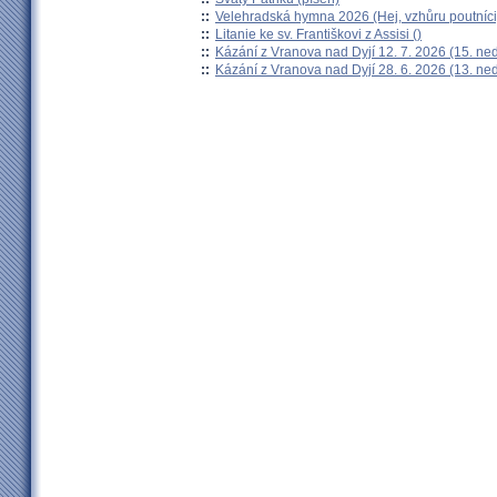
::
Velehradská hymna 2026 (Hej, vzhůru poutníci
::
Litanie ke sv. Františkovi z Assisi ()
::
Kázání z Vranova nad Dyjí 12. 7. 2026 (15. ne
::
Kázání z Vranova nad Dyjí 28. 6. 2026 (13. ne