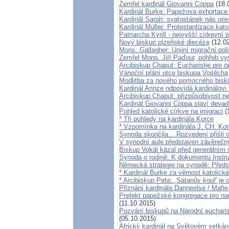
Zemřel kardinál Giovanni Coppa
(18.
Kardinál Burke: Papežova exhortace
Kardinál Sarah: svatostánek nás ori
Kardinál Müller: Protestantizace kato
Patriarcha Kyrill - nejvyšší církevní 
Nový biskup plzeňské diecéze
(12.02
Mons. Gallagher: Unijní migrační pol
Zemřel Mons. Jiří Paďour, pohřeb vy
Arcibiskup Chaput: Eucharistie pro 
Vánoční přání otce biskupa Vojtěcha
Modlitba za nového pomocného bisk
Kardinál Arinze odpovídá kardinálovi
Arcibiskup Chaput: přizpůsobivost ne
Kardinál Giovanni Coppa slaví deva
Pohled katolické církve na imigraci
(
* Tři pohledy na kardinála Korce
* Vzpomínka na kardinála J. CH. Kor
Synoda skončila... Rozvedení přišli o
V synodní aule představen závěreč
Biskup Vokál kázal před generální
Synoda o rodině: K dokumentu Instr
Německá strategie na synodě: Předst
* Kardinál Burke za věrnost katolick
* Arcibiskup Peta: ,Satanův kouř' je c
Přiznání kardinála Danneelse / Mafie
Prefekt papežské kongregace pro na
(11.10.2015)
Pozvání biskupů na Národní euchari
(05.10.2015)
Africký kardinál na Světovém setkání