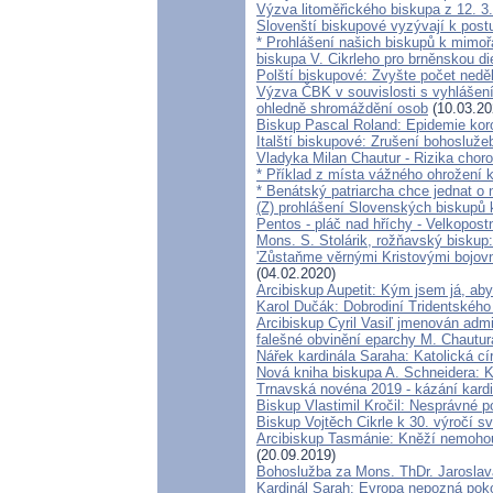
Výzva litoměřického biskupa z 12. 3
Slovenští biskupové vyzývají k postu
* Prohlášení našich biskupů k mimoř
biskupa V. Cikrleho pro brněnskou di
Polští biskupové: Zvyšte počet nedě
Výzva ČBK v souvislosti s vyhlášen
ohledně shromáždění osob
(10.03.20
Biskup Pascal Roland: Epidemie kor
Italští biskupové: Zrušení bohosluže
Vladyka Milan Chautur - Rizika choro
* Příklad z místa vážného ohrožen
* Benátský patriarcha chce jednat o 
(Z) prohlášení Slovenských biskupů
Pentos - pláč nad hříchy - Velkopos
Mons. S. Stolárik, rožňavský biskup
'Zůstaňme věrnými Kristovými bojov
(04.02.2020)
Arcibiskup Aupetit: Kým jsem já, aby
Karol Dučák: Dobrodiní Tridentského
Arcibiskup Cyril Vasiľ jmenován adm
falešné obvinění eparchy M. Chautur
Nářek kardinála Saraha: Katolická cí
Nová kniha biskupa A. Schneidera: K
Trnavská novéna 2019 - kázání kar
Biskup Vlastimil Kročil: Nesprávné 
Biskup Vojtěch Cikrle k 30. výročí 
Arcibiskup Tasmánie: Kněží nemohou
(20.09.2019)
Bohoslužba za Mons. ThDr. Jaroslav
Kardinál Sarah: Evropa nepozná poko