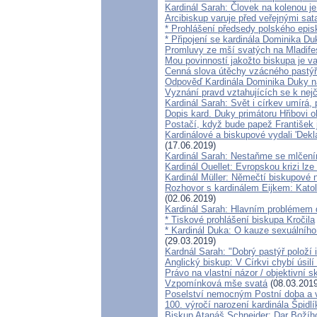
Kardinál Sarah: Človek na kolenou j
Arcibiskup varuje před veřejnými sa
* Prohlášení předsedy polského epis
* Připojení se kardinála Dominika Du
Promluvy ze mší svatých na Mladifes
Mou povinností jakožto biskupa je v
Cenná slova útěchy vzácného pastýř
Odpověď Kardinála Dominika Duky n
Vyznání pravd vztahujících se k nej
Kardinál Sarah: Svět i církev umírá, 
Dopis kard. Duky primátoru Hřibovi 
Postačí, když bude papež František 
Kardinálové a biskupové vydali 'Dekla
(17.06.2019)
Kardinál Sarah: Nestaňme se mlčením
Kardinál Ouellet: Evropskou krizi lz
Kardinál Müller: Němečtí biskupové 
Rozhovor s kardinálem Eijkem: Katol
(02.06.2019)
Kardinál Sarah: Hlavním problémem d
* Tiskové prohlášení biskupa Kročila
* Kardinál Duka: O kauze sexuálního
(29.03.2019)
Kardnál Sarah: "Dobrý pastýř položí i
Anglický biskup: V Církvi chybí úsilí
Právo na vlastní názor / objektivní s
Vzpomínková mše svatá
(08.03.2019
Poselství nemocným Postní doba a 
100. výročí narození kardinála Špidlí
Biskup Atanáš Schneider: Dar Božíh