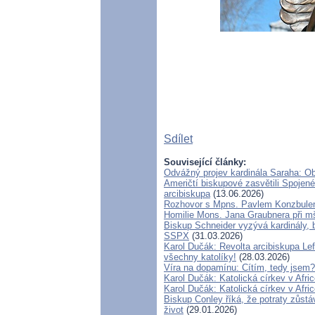
Sdílet
Související články:
Odvážný projev kardinála Saraha: O
Američtí biskupové zasvětili Spojené
arcibiskupa
(13.06.2026)
Rozhovor s Mpns. Pavlem Konzbul
Homilie Mons. Jana Graubnera při mš
Biskup Schneider vyzývá kardinály, 
SSPX
(31.03.2026)
Karol Dučák: Revolta arcibiskupa Le
všechny katolíky!
(28.03.2026)
Víra na dopamínu: Cítím, tedy jsem?
Karol Dučák: Katolická církev v Afric
Karol Dučák: Katolická církev v Afric
Biskup Conley říká, že potraty zůstá
život
(29.01.2026)