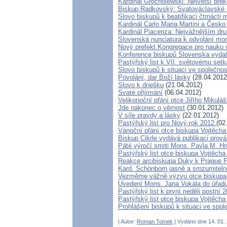
Kardinál Grocholewski: Největší pře
Biskup Radkovský: Svatováclavské poj
Slovo biskupů k beatifikaci čtrnácti
Kardinál Carlo Maria Martini a Česko
Kardinál Piacenza: Nejvážnějším dr
Slovenská nunciatura k odvolání m
Nový prefekt Kongregace pro nauku 
Konference biskupů Slovenska vydal
Pastýřský list k VII. světovému setk
Slovo biskupů k situaci ve společnos
Povolání, dar Boží lásky
(28.04.2012
Slovo k dnešku
(21.04.2012)
Svaté přijímání
(06.04.2012)
Velikonoční přání otce Jiřího Mikulá
Jde nakonec o věrnost
(30.01.2012)
V síle pravdy a lásky
(22.01.2012)
Pastýřský list pro Nový rok 2012
(02
Vánoční přání otce biskupa Vojtěch
Biskup Cikrle vydává publikaci prov
Páté výročí smrti Mons. Pavla M. Hn
Pastýřský list otce biskupa Vojtěcha
Reakce arcibiskupa Duky k Prague P
Kard. Schönborn jasně a srozumitelně
Vezměme vážně výzvu otce biskupa
Uvedení Mons. Jana Vokála do úřad
Pastýřský list k první neděli postní 
Pastýřský list otce biskupa Vojtěcha
Prohlášení biskupů k situaci ve spol
| Autor:
Roman Tomek
| Vydáno dne 14. 01. 