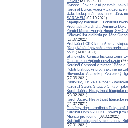
církve?
(31.10.2021)
Synoda - Jak se k ní postavit, nakoli
Kardinál Burke: vděčný za uzdravení
'Jako biskup mám povinnost důrazně 
SARAHEM
(02.10.2021)
Nigerijský kardinál: "Eucharistii byc
Přednáška kardinála Dominika Duky
Zemřel Mons. Henryk Hoser, SAC - Ap
Děkovný list arcibiskupa Jána Oros
(17.07.2021)
Prohlášení ČBK k manželství stejno
(Ke+) Kázání poznaňského arcibisku
pouti
(09.07.2021)
Stanovisko Komise biskupů zemí Evro
Otec biskup Vojtěch povzbuzuje
(26.
Kardinál Comastri o zrazení Pána a
Polští biskupové proti vakcíně na zá
Slovensko: Arcibiskup Zvolenský: Ig
(27.03.2021)
Pastýřský list ke slavnosti Zvěstov
Kardinál Sarah: Situace Církve - jak
Karol Dučák: Nezbytnost liturgické 
(23.02.2021)
Karol Dučák: Nezbytnost liturgické 
(21.02.2021)
Otevřený dopis kardinála Duky prof.
Kardinál Dominik Duka: Považuji za 
Aliance pro rodinu.
(08.02.2021)
Katoličtí biskupové v listu Joeovi Bi
(27.01.2021)