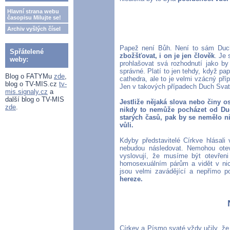
Hlavní strana webu
časopisu Milujte se!
Archiv vyšlých čísel
Papež není Bůh. Není to sám Du
Spřátelené
zbožšťovat, i on je jen člověk
. Je 
weby:
prohlašovat svá rozhodnutí jako b
správné. Platí to jen tehdy, když p
Blog o FATYMu
zde
,
cathedra, ale to je velmi vzácný pří
blog o TV-MIS.cz
tv-
Jen v takových případech Duch Svat
mis.signaly.cz
a
další blog o TV-MIS
Jestliže nějaká slova nebo činy os
zde
.
nikdy to nemůže pocházet od Du
starých časů, pak by se nemělo 
vůli.
Kdyby představitelé Církve hlásali
nebudou následovat. Nemohou otev
vyslovují, že musíme být otevřeni 
homosexuálním párům a vidět v nich
jsou velmi zavádějící a nepřímo p
hereze.
Církev a Písmo svaté vždy učily, že