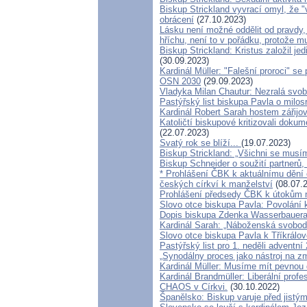
Biskup Strickland vyvrací omyl, že "
obrácení
(27.10.2023)
Lásku není možné oddělit od pravdy,
hříchu, není to v pořádku, protože m
Biskup Strickland: Kristus založil je
(30.09.2023)
Kardinál Müller: "Falešní proroci" s
OSN 2030
(29.09.2023)
Vladyka Milan Chautur: Nezralá svo
Pastýřský list biskupa Pavla o milos
Kardinál Robert Sarah hostem zářijo
Katoličtí biskupové kritizovali dokum
(22.07.2023)
Svatý rok se blíží...
(19.07.2023)
Biskup Strickland: „Všichni se musím
Biskup Schneider o soužití partner
* Prohlášení ČBK k aktuálnímu dění 
českých církví k manželství
(08.07.
Prohlášení předsedy ČBK k útokům n
Slovo otce biskupa Pavla: Povolání 
Dopis biskupa Zdenka Wasserbauera 
Kardinál Sarah: „Náboženská svobo
Slovo otce biskupa Pavla k Tříkrálov
Pastýřský list pro 1. neděli adventní
„Synodálny proces jako nástroj na z
Kardinál Müller: Musíme mít pevnou d
Kardinál Brandmüller: Liberální profe
CHAOS v Církvi.
(30.10.2022)
Španělsko: Biskup varuje před jistý