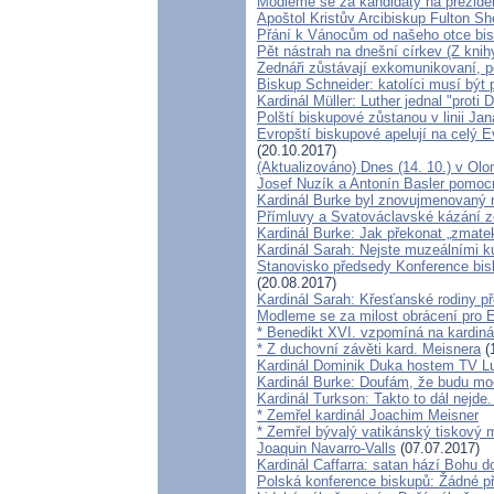
Modleme se za kandidáty na preziden
Apoštol Kristův Arcibiskup Fulton Sh
Přání k Vánocům od našeho otce bis
Pět nástrah na dnešní církev (Z knihy
Zednáři zůstávají exkomunikovaní, po
Biskup Schneider: katolíci musí být 
Kardinál Müller: Luther jednal "prot
Polští biskupové zůstanou v linii Jan
Evropští biskupové apelují na celý E
(20.10.2017)
(Aktualizováno) Dnes (14. 10.) v Olo
Josef Nuzík a Antonín Basler pomoc
Kardinál Burke byl znovujmenovaný 
Přímluvy a Svatováclavské kázání ze
Kardinál Burke: Jak překonat „zmatek
Kardinál Sarah: Nejste muzeálními kur
Stanovisko předsedy Konference bis
(20.08.2017)
Kardinál Sarah: Křesťanské rodiny p
Modleme se za milost obrácení pro E
* Benedikt XVI. vzpomíná na kardiná
* Z duchovní závěti kard. Meisnera
(
Kardinál Dominik Duka hostem TV L
Kardinál Burke: Doufám, že budu moci
Kardinál Turkson: Takto to dál nejde
* Zemřel kardinál Joachim Meisner
* Zemřel bývalý vatikánský tiskový 
Joaquin Navarro-Valls
(07.07.2017)
Kardinál Caffarra: satan hází Bohu do
Polská konference biskupů: Žádné př