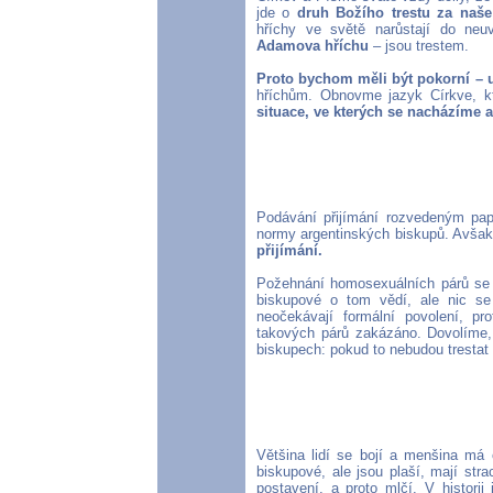
jde o
druh Božího trestu za naše 
hříchy ve světě narůstají do neu
Adamova hříchu
– jsou trestem.
Proto bychom měli být pokorní – uz
hříchům. Obnovme jazyk Církve, kt
situace, ve kterých se nacházíme 
Podávání přijímání rozvedeným pap
normy argentinských biskupů. Avša
přijímání.
Požehnání homosexuálních párů se pr
biskupové o tom vědí, ale nic se
neočekávají formální povolení, p
takových párů zakázáno. Dovolíme, 
biskupech: pokud to nebudou trestat 
Většina lidí se bojí a menšina má o
biskupové, ale jsou plaší, mají strac
postavení, a proto mlčí. V histori