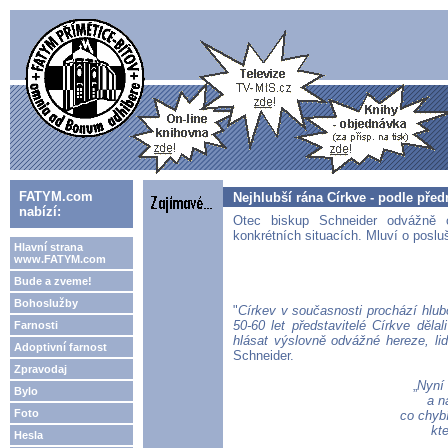
FATYM.com
Nejhlubší rána Církve - podle pře
nabízí:
Otec biskup Schneider odvážně 
konkrétních situacích. Mluví o poslu
Hlavní strana
www.FATYM.com
Bude a zveme!
Bohoslužby
"
Církev v současnosti prochází hlub
50-60 let představitelé Církve děla
Farnosti
hlásat výslovně odvážné hereze, li
Adoptivní farnost
Schneider.
Zpravodaj
„
Nyní 
Bylo
a n
Foto
co chybí
kt
Hesla