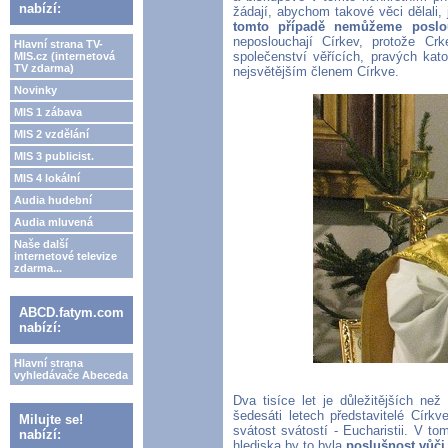
nabízí:
žádají, abychom takové věci dělali
tomto případě nemůžeme poslo
neposlouchají Církev, protože Cr
Hlavní strana TV-
společenství věřících, pravých kat
MIS.cz (internetová
TV zdarma)
nejsvětějším členem Církve.
Novinky
MIS 1 zábava
MIS 2 vzdělání
MIS 3 publicist.
MIS 4 lokální
Audia hudební
Audia mluvená
Naše další
internetové televize
zdarma...
ABCD.fatym.com
nabízí:
Hlavní strana
vyhledávače Abeceda
Dva tisíce let je důležitějších ne
šedesáti letech představitelé Církv
Milujte se!
svátost svátostí - Eucharistii. V t
nabízí:
hlediska by to byla
poslušnost vůči