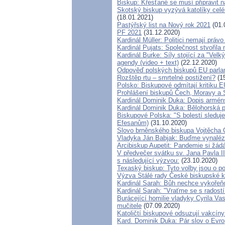
Biskup: Křesťané se musí připravit 
Skotský biskup vyzývá katolíky celé
(18.01.2021)
Pastýřský list na Nový rok 2021
(01.
PF 2021
(31.12.2020)
Kardinál Müller: Politici nemají práv
Kardinál Pujats: Společnost stvořila
Kardinál Burke: Síly stojící za "Ve
agendy (video + text)
(22.12.2020)
Odpověď polských biskupů EU parlame
Rozštěp rtu – smrtelné postižení?
(15
Polsko: Biskupové odmítají kritiku E
Prohlášení biskupů Čech, Moravy a 
Kardinál Dominik Duka: Dopis armén
Kardinál Dominik Duka: Bělohorská 
Biskupové Polska: "S bolestí sleduje
Efesanům)
(31.10.2020)
Slovo brněnského biskupa Vojtěcha C
Vladyka Ján Babjak: Buďme vynaléza
Arcibiskup Aupetit: Pandemie si žádá 
V předvečer svátku sv. Jana Pavla II
s následující výzvou:
(23.10.2020)
Texaský biskup: Tyto volby jsou o po
Výzva Stálé rady České biskupské k
Kardinál Sarah: Bůh nechce vykořeňov
Kardinál Sarah: "Vraťme se s radostí 
Burácející homilie vladyky Cyrila Va
mučitele
(07.09.2020)
Katoličtí biskupové odsuzují vakcíny
Kard. Dominik Duka: Pár slov o Evro