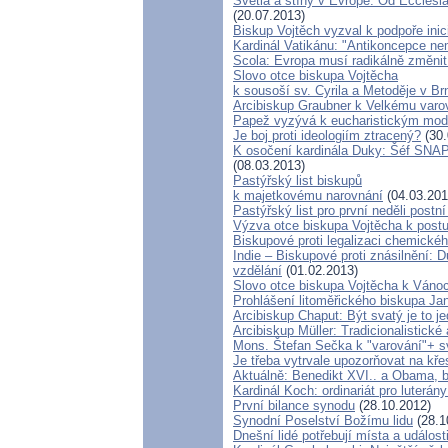
Světla a stíny v Evropě. Od Ecclesia
(20.07.2013)
Biskup Vojtěch vyzval k podpoře inic
Kardinál Vatikánu: "Antikoncepce ne
Scola: Evropa musí radikálně změnit 
Slovo otce biskupa Vojtěcha
k sousoší sv. Cyrila a Metoděje v Br
Arcibiskup Graubner k Velkému varo
Papež vyzývá k eucharistickým mod
Je boj proti ideologiím ztracený?
(30.
K osočení kardinála Duky: Šéf SNAP 
(08.03.2013)
Pastýřský list biskupů
k majetkovému narovnání
(04.03.201
Pastýřský list pro první neděli postn
Výzva otce biskupa Vojtěcha k post
Biskupové proti legalizaci chemické
Indie – Biskupové proti znásilnění:
vzdělání
(01.02.2013)
Slovo otce biskupa Vojtěcha k Ván
Prohlášení litoměřického biskupa Ja
Arcibiskup Chaput: Být svatý je to j
Arcibiskup Müller: Tradicionalistické
Mons. Štefan Sečka k "varování"+ sv
Je třeba vytrvale upozorňovat na kř
Aktuálně: Benedikt XVI.. a Obama, b
Kardinál Koch: ordinariát pro luterány
První bilance synodu
(28.10.2012)
Synodní Poselství Božímu lidu
(28.1
Dnešní lidé potřebují místa a událost