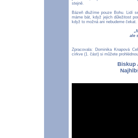
stejně.
Bázeň dlužíme pouze Bohu. Lidí se 
máme bát, když jejich důležitost p
když to možná ani nebudeme čekat.
„
N
ale 
Zpracovala: Dominika Knapová Cel
církve (1. část) si můžete prohlédno
Biskup 
Najhlbš