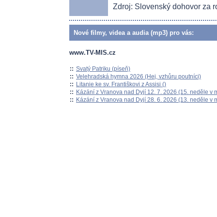
Zdroj: Slovenský dohovor za r
Nové filmy, videa a audia (mp3) pro vás:
www.TV-MIS.cz
::
Svatý Patriku (píseň)
::
Velehradská hymna 2026 (Hej, vzhůru poutníci)
::
Litanie ke sv. Františkovi z Assisi ()
::
Kázání z Vranova nad Dyjí 12. 7. 2026 (15. neděle v 
::
Kázání z Vranova nad Dyjí 28. 6. 2026 (13. neděle v 