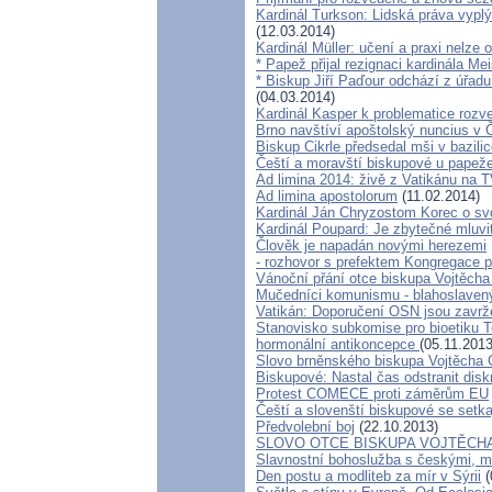
Kardinál Turkson: Lidská práva vyplýv
(12.03.2014)
Kardinál Müller: učení a praxi nelze 
* Papež přijal rezignaci kardinála Me
* Biskup Jiří Paďour odchází z úřadu
(04.03.2014)
Kardinál Kasper k problematice roz
Brno navštíví apoštolský nuncius v
Biskup Cikrle předsedal mši v bazili
Čeští a moravští biskupové u papeže
Ad limina 2014: živě z Vatikánu na
Ad limina apostolorum
(11.02.2014)
Kardinál Ján Chryzostom Korec o sv
Kardinál Poupard: Je zbytečné mluvit 
Člověk je napadán novými herezemi
- rozhovor s prefektem Kongregace p
Vánoční přání otce biskupa Vojtěcha 
Mučedníci komunismu - blahoslaven
Vatikán: Doporučení OSN jsou zavr
Stanovisko subkomise pro bioetiku T
hormonální antikoncepce
(05.11.2013
Slovo brněnského biskupa Vojtěcha C
Biskupové: Nastal čas odstranit disk
Protest COMECE proti záměrům EU
Čeští a slovenští biskupové se setk
Předvolební boj
(22.10.2013)
SLOVO OTCE BISKUPA VOJTĚCH
Slavnostní bohoslužba s českými, 
Den postu a modliteb za mír v Sýrii
(