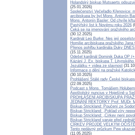
Holandský biskup Mutsaerts odsuzuje 
(25.01.2026)
Společenství Večeřadlo Křenovice: 
arcibiskupa by byl Mons. Antonín Ba
Mons. Antonín Basler: Od chvíle křtu 
Pastýřský list k Novému roku 2026
(
Čeká se na jmenování pražského arci
(30.12.2025)
Kardinál Leo Burke: Nes její poselstv
Homilie arcibiskupa pražského Jana 
Přenos pohřbu kardinála Duky DNES
(15.11.2025)
Odešel kardinál Dominik Duka OP (+ 
Kázání J. Ex. biskupa T. Litynského
Jezulátku + videa ze slavnost
(31.10
Informace o dění na pražské Katolick
(30.10.2025)
Prohlášení Stálé rady České biskup
(22.09.2025)
Podcast s Mons. Tomášem Holubem 
Apoštolský nuncius v Hoješíně u Se
PROHLÁŠENÍ ARCIBISKUPA PRAŽ
JEDNÁNÍ REKTORKY Prof. MUDr. M
Biskup Strickland: Poučení ze Sod
Biskup Strickland: „Poklad víry nep
Biskup Strickland: „Církev není povol
Biskup Strickland varuje před zednářs
CÍRKEV PROJDE VELKÝM OČIŠTĚ
Tento nedávný průzkum Pew ukazuje,
(11.05.2025)