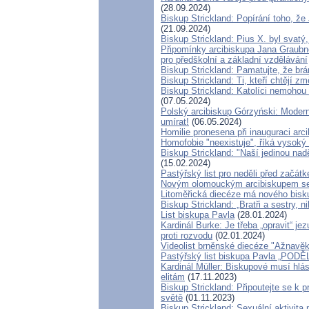
(28.09.2024)
Biskup Strickland: Popírání toho, že 
(21.09.2024)
Biskup Strickland: Pius X. byl svatý
Připomínky arcibiskupa Jana Graubn
pro předškolní a základní vzdělávání
Biskup Strickland: Pamatujte, že br
Biskup Strickland: Ti, kteří chtějí zm
Biskup Strickland: Katolíci nemohou 
(07.05.2024)
Polský arcibiskup Górzyński: Moderní
umírat!
(06.05.2024)
Homilie pronesena při inauguraci arc
Homofobie "neexistuje", říká vysoký 
Biskup Strickland: "Naší jedinou nad
(15.02.2024)
Pastýřský list pro neděli před začát
Novým olomouckým arcibiskupem se
Litoměřická diecéze má nového bisk
Biskup Strickland: „Bratři a sestry, 
List biskupa Pavla
(28.01.2024)
Kardinál Burke: Je třeba „opravit“ 
proti rozvodu
(02.01.2024)
Videolist brněnské diecéze "Ažnavě
Pastýřský list biskupa Pavla „P
Kardinál Müller: Biskupové musí hlás
elitám
(17.11.2023)
Biskup Strickland: Připoutejte se k
světě
(01.11.2023)
Biskup Strickland: Sexuální aktivita