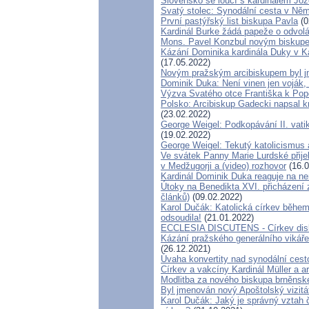
Slovensko se loučí s kardinálem J
Svatý stolec: Synodální cesta v Něm
První pastýřský list biskupa Pavla
(0
Kardinál Burke žádá papeže o odvol
Mons. Pavel Konzbul novým biskup
Kázání Dominika kardinála Duky v Kat
(17.05.2022)
Novým pražským arcibiskupem byl j
Dominik Duka: Není vinen jen voják, k
Výzva Svatého otce Františka k Pop
Polsko: Arcibiskup Gadecki napsal k
(23.02.2022)
George Weigel: Podkopávání II. vati
(19.02.2022)
George Weigel: Tekutý katolicismus
Ve svátek Panny Marie Lurdské přije
v Medžugorji a (video) rozhovor
(16.0
Kardinál Dominik Duka reaguje na n
Útoky na Benedikta XVI. přicházení z
článků)
(09.02.2022)
Karol Dučák: Katolická církev běhe
odsoudila!
(21.01.2022)
ECCLESIA DISCUTENS - Církev disk
Kázání pražského generálního vikáře
(26.12.2021)
Úvaha konvertity nad synodální cest
Církev a vakcíny Kardinál Müller a a
Modlitba za nového biskupa brněnsk
Byl jmenován nový Apoštolský vizitá
Karol Dučák: Jaký je správný vztah 