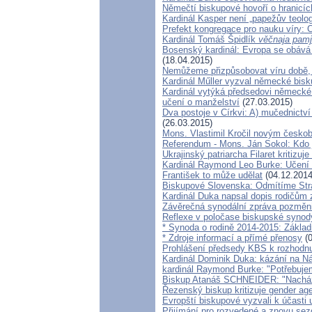
Němečtí biskupové hovoří o hranicíc
Kardinál Kasper není „papežův teolo
Prefekt kongregace pro nauku víry: 
Kardinál Tomáš Špidlík
věčnaja pamj
Bosenský kardinál: Evropa se obává 
(18.04.2015)
Nemůžeme přizpůsobovat víru době, j
Kardinál Műller vyzval německé bis
Kardinál vytýká předsedovi německé
učení o manželství
(27.03.2015)
Dva postoje v Církvi: A) mučednictv
(26.03.2015)
Mons. Vlastimil Kročil novým česk
Referendum - Mons. Ján Sokol: Kdo j
Ukrajinský patriarcha Filaret kritizuj
Kardinál Raymond Leo Burke: Učení 
František to může udělat
(04.12.2014
Biskupové Slovenska: Odmítíme Strat
Kardinál Duka napsal dopis rodičům
Závěrečná synodální zpráva pozměni
Reflexe v poločase biskupské synod
* Synoda o rodině 2014-2015: Základ
* Zdroje informací a přímé přenosy
(0
Prohlášení předsedy KBS k rozhodnu
Kardinál Dominik Duka: kázání na Ná
kardinál Raymond Burke: "Potřebuje
Biskup Atanáš SCHNEIDER: "Nacházím
Řezenský biskup kritizuje gender ag
Evropští biskupové vyzvali k účasti
Přijímání pro rozvedené a znovu se