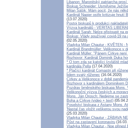
Libanon: Maronitský patriarcha pros
Biskup Schneider: Usmiřujme Ježíše 
Milan Šášik: Mám pocit, že nás něk
Kardinál Napier ostře kritizuje hnutí
(13.07.2020)
Postoj biskupů k produkci nakladatels
Výzva kardinálů - VERITAS LIBERA
Kardinál Sarah: Nelze přistoupit na e
Biskup: Vlády používají covid-19 na 
(02.05.2020)
Vladyka Milan Chautur - KVĚTEN - 
Kardinál Brandmüller: Velikonoce v 
Kardinál Müller: "Pánem Církve není 
Rozhovor: Kardinál Dominik Duka ho
* O tom zda se katolíci (zvláště mla
kardinála Pella
(17.04.2020)
* Plačící kardinál Comastri při růže
lidem svatý růženec
(16.04.2020)
Církev a Velikonoce v době pandemi
Rozhovor s kardinálem Dominikem 
Pozdrav brněnského biskupa Mons. 
Velikonoční výzva českých a morav
Mons. Ján Orosch: Nedejme se zastra
Boha a Církve (video + text)
(05.04.2
Poselství biskupa z Astany Mons. A
'Nastal čas vložit veškerou svou nadě
(25.03.2020)
Vladyka Milan Chautur - ZÁBAVA 
Půst na zastavení koronaviru
(16.03.
Vladyka Milan Chautur - Noe přinesl