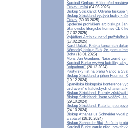
Kardinál Gerhard Müller před nastáv
Církev umírá
(04.05.2025)
Biskup Strickland: Odvaha biskupa 
Biskup Strickland vyzývá bratry kněz
Církev
(30.03.2025)
Společné prohlášení arcibiskupa Ja
Stanovisko liturgické komise ČBK k
(17.02.2025)
Vyjádření Arcibiskupství pražského
(17.02.2025)
Karol Dučák: Kritika koncilních doku
Německý biskup říká, že „nemusíme e
Boha
(18.01.2025)
Mons Jan Graubner: Naše země vym
Kardinál Burke vyzývá katolíky, aby z
"odpadnutí"
(20.12.2024)
Pastýřský list na prahu Vánoc a Sva
Biskup Strickland a jáhen Fournier: K
(10.12.2024)
Španělská biskupská konference vyda
uzdravení“ u katolických charismatik
Biskup Strickland: Potraty zůstávaj
Biskup Strickland: Jsem vděčný, že 
(29.10.2024)
Biskup Strickland: Katolíci jsou povo
(24.10.2024)
Biskup Athanasius Schneider vydal pr
a spáse!
(19.10.2024)
Biskup Schneider říká, že úcta je o
Kardinál Burke varuje před „praktick