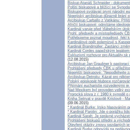
Biskup Atanáš Schneider - dokumen
Polští biskupové a blížící se Synoda
Biskupové svolávají první národní eu
Nigerijský arcibiskup důrazně brání p
Arcibiskup Carballo z Vatikánu: Příl
Afričtí biskupové: odmítáme ideologi
Kardinál varuje před 'ďábelským úto
Prohl. předsedy a místopředsedy ČBK
Potřebujeme poznat moudrost, řekl k
Kardinálové opět polemizují s Kasper
Kardinál Brandmüller: Zastánci změny
Kardinál Cordes papežským legátem
Exkluzivní rozhovor pro Aktuality.sk
(12.08.2015)
Arcibiskup Jan Graubner k pastorac
Prohlášení předsedy ČBK u příležito
Nigerijští biskupové: "Nepodléhejte
Arcibiskup Detroitu: Kázat pro někter
Polský episkopát hluboce rozčarován 
Přijímání eucharistie rozvedenými je
Nad Mexikem byl proveden velký ex
Prorocká slova z r. 1980 k synodě o 
Kniha Setrvat v pravdě Kristově - Ma
(09.06.2015)
* Kardinál Burke: Irsko hlasováním 
* Kardinál Parolin: Jde o porážku lid
Kardinál Sarah: Je správné vycházet 
Prohlášení biskupů střední a východ
Otevření otázky znovu sezdaných je
Kardinál Burke odpovídá na nedávnou