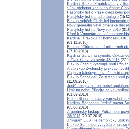
Kardinál Burke: 'Zmatek a omyly' lí
* Jak překonat krizi v současné Círk
Pastýřský list o kráse kněžského po
Pastýřský list o studiu teologie
(15.0
Biskup Vojtěch Cikrle byl jmenován p
Nový generální vikář brněnské diecé
Pastýřský list na Nový rok 2019
(01.
Přání k Vánocům od našeho otce bis
Kardinál: Praktikující homosexualitu
(01.11.2018)
Biskup: "Církev nesmí mít strach pře
(27.10.2018)
Kardinál Sarah na synodě: Odvážněě h
+ Život Cirkvi vo svete 43/2018
(27.1
Biskup Chaput vystoupil proti užívá
Arcibiskup Zvolenský překvapil politi
Co je za falešným obviněním biskup
Biskup Schneider: Ze strachu před pe
(11.09.2018)
Ještě nikdy v historii nebyl společen
Útok na nebe: Přidejte se ke kardiná
(01.09.2018)
Fulton Sheen prorocky varoval před k
Kardinál Bagnasco: Jedině návrat Bo
(05.08.2018)
Argentinský biskup:,Potrat není právo
28/2018
(20.07.2018)
„Program LGBT je démonický útok na 
Biskup Schneider vysvětluje, jak se
Vyprazdňování kostelů nezpůsobil Dr