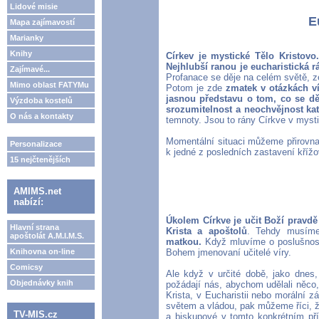
Lidové misie
E
Mapa zajímavostí
Marianky
Knihy
Církev je mystické Tělo Kristovo.
Nejhlubší ranou je eucharistická r
Zajímavé...
Profanace se děje na celém světě, z
Mimo oblast FATYMu
Potom je zde
zmatek v otázkách ví
jasnou představu o tom, co se dě
Výzdoba kostelů
srozumitelnost a neochvějnost kat
O nás a kontakty
temnoty. Jsou to rány Církve v mysti
Momentální situaci můžeme přirovna
Personalizace
k jedné z posledních zastavení křížo
15 nejčtenějších
AMIMS.net
nabízí:
Úkolem Církve je učit Boží pravdě 
Hlavní strana
Krista a apoštolů
. Tehdy musíme
apoštolát A.M.I.M.S.
matkou.
Když mluvíme o poslušnosti,
Knihovna on-line
Bohem jmenovaní učitelé víry.
Comicsy
Ale když v určité době, jako dnes
Objednávky knih
požádají nás, abychom udělali něco
Krista, v Eucharistii nebo morální z
světem a vládou, pak můžeme říci, 
TV-MIS.cz
a biskupové v tomto konkrétním p