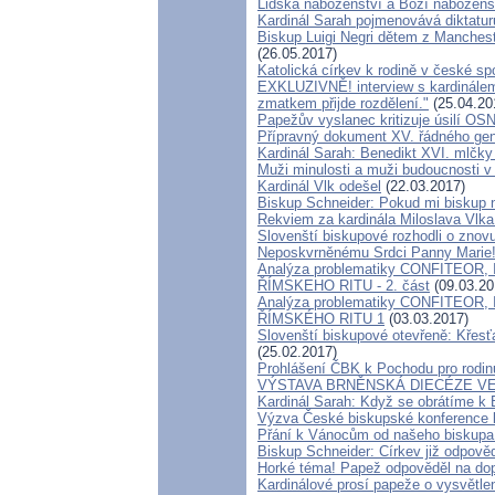
Lidská náboženství a Boží nábožens
Kardinál Sarah pojmenovává diktaturu
Biskup Luigi Negri dětem z Mancheste
(26.05.2017)
Katolická církev k rodině v české sp
EXKLUZIVNĚ! interview s kardinále
zmatkem přijde rozdělení."
(25.04.20
Papežův vyslanec kritizuje úsilí OSN
Přípravný dokument XV. řádného gen
Kardinál Sarah: Benedikt XVI. mlčk
Muži minulosti a muži budoucnosti v 
Kardinál Vlk odešel
(22.03.2017)
Biskup Schneider: Pokud mi biskup n
Rekviem za kardinála Miloslava Vlk
Slovenští biskupové rozhodli o zno
Neposkvrněnému Srdci Panny Marie
Analýza problematiky CONFITEOR
ŘÍMSKEHO RITU - 2. část
(09.03.20
Analýza problematiky CONFITEOR
ŘÍMSKÉHO RITU 1
(03.03.2017)
Slovenští biskupové otevřeně: Křesť
(25.02.2017)
Prohlášení ČBK k Pochodu pro rodinu
VÝSTAVA BRNĚNSKÁ DIECÉZE V
Kardinál Sarah: Když se obrátíme k 
Výzva České biskupské konference k
Přání k Vánocům od našeho biskupa
Biskup Schneider: Církev již odpově
Horké téma! Papež odpověděl na dop
Kardinálové prosí papeže o vysvětlen