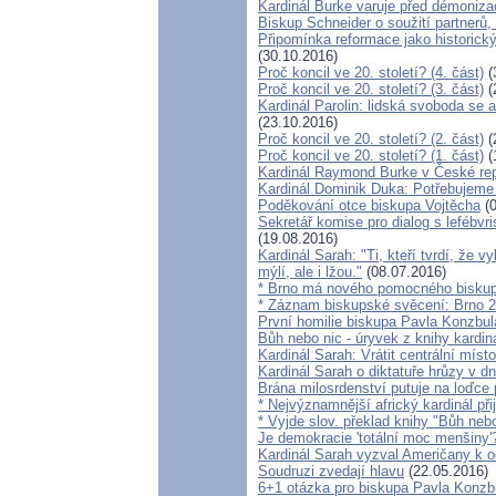
Kardinál Burke varuje před démoniz
Biskup Schneider o soužití partner
Připomínka reformace jako historic
(30.10.2016)
Proč koncil ve 20. století? (4. část)
(
Proč koncil ve 20. století? (3. část)
(
Kardinál Parolin: lidská svoboda se 
(23.10.2016)
Proč koncil ve 20. století? (2. část)
(
Proč koncil ve 20. století? (1. část)
(
Kardinál Raymond Burke v České rep
Kardinál Dominik Duka: Potřebujeme
Poděkování otce biskupa Vojtěcha
(0
Sekretář komise pro dialog s lefébvr
(19.08.2016)
Kardinál Sarah: "Ti, kteří tvrdí, že 
mýlí, ale i lžou."
(08.07.2016)
* Brno má nového pomocného biskupa
* Záznam biskupské svěcení: Brno 29
První homilie biskupa Pavla Konzbul
Bůh nebo nic - úryvek z knihy kardin
Kardinál Sarah: Vrátit centrální místo
Kardinál Sarah o diktatuře hrůzy v 
Brána milosrdenství putuje na loďce
* Nejvýznamnější africký kardinál př
* Vyjde slov. překlad knihy "Bůh nebo
Je demokracie 'totální moc menšiny'
Kardinál Sarah vyzval Američany k 
Soudruzi zvedají hlavu
(22.05.2016)
6+1 otázka pro biskupa Pavla Konzb