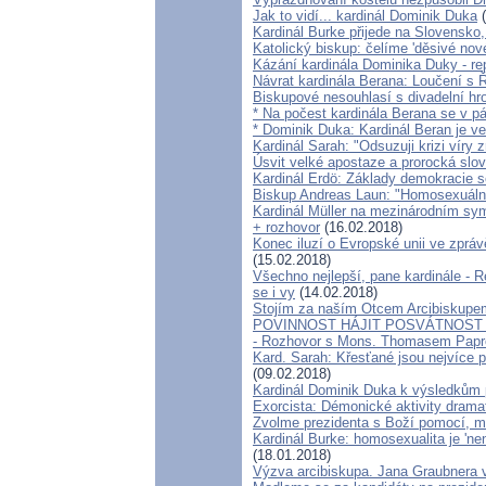
Jak to vidí... kardinál Dominik Duka
(
Kardinál Burke přijede na Slovensko,
Katolický biskup: čelíme 'děsivé no
Kázání kardinála Dominika Duky - rep
Návrat kardinála Berana: Loučení 
Biskupové nesouhlasí s divadelní hro
* Na počest kardinála Berana se v p
* Dominik Duka: Kardinál Beran je ve
Kardinál Sarah: "Odsuzuji krizi víry
Úsvit velké apostaze a prorocká slo
Kardinál Erdö: Základy demokracie se
Biskup Andreas Laun: "Homosexuáln
Kardinál Müller na mezinárodním sympo
+ rozhovor
(16.02.2018)
Konec iluzí o Evropské unii ve zpráv
(15.02.2018)
Všechno nejlepší, pane kardinále - Re
se i vy
(14.02.2018)
Stojím za naším Otcem Arcibiskup
POVINNOST HÁJIT POSVÁTNOST
- Rozhovor s Mons. Thomasem Pap
Kard. Sarah: Křesťané jsou nejvíce p
(09.02.2018)
Kardinál Dominik Duka k výsledkům 
Exorcista: Démonické aktivity drama
Zvolme prezidenta s Boží pomocí, m
Kardinál Burke: homosexualita je 'n
(18.01.2018)
Výzva arcibiskupa. Jana Graubnera