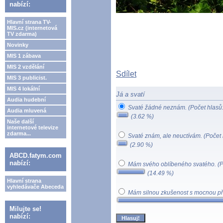
nabízí:
Hlavní strana TV-
MIS.cz (internetová
TV zdarma)
Novinky
MIS 1 zábava
MIS 2 vzdělání
Sdílet
MIS 3 publicist.
MIS 4 lokální
Já a svatí
Audia hudební
Svaté žádné neznám.
(Počet hlasů
Audia mluvená
(3.62 %)
Naše další
internetové televize
zdarma...
Svaté znám, ale neuctívám.
(Počet 
(2.90 %)
ABCD.fatym.com
nabízí:
Mám svého oblíbeného svatého.
(P
(14.49 %)
Hlavní strana
vyhledávače Abeceda
Mám silnou zkušenost s mocnou př
Milujte se!
nabízí: