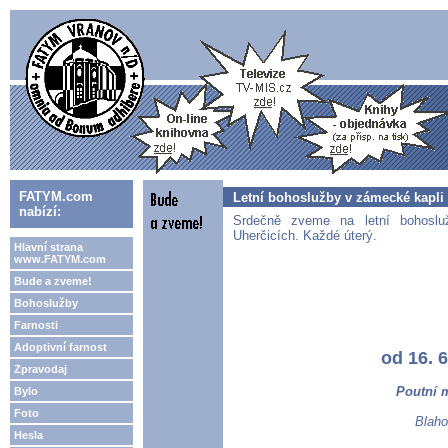
FATYM.com
Letní bohoslužby v zámecké kapli 
nabízí:
Srdečně zveme na letní bohoslu
Uherčicích. Každé úterý.
Hlavní strana
www.FATYM.com
Bude a zveme!
Bohoslužby
Farnosti
Adoptivní farnost
od 16. 6.
Zpravodaj
Poutní m
Bylo
Foto
Blaho
Hesla