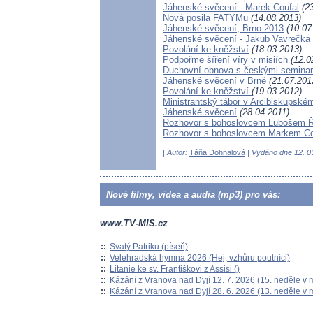
Jáhenské svěcení - Marek Coufal
(23
Nová posila FATYMu
(14.08.2013)
Jáhenské svěcení, Brno 2013
(10.07
Jáhenské svěcení - Jakub Vavrečka
Povolání ke kněžství
(18.03.2013)
Podpořme šíření víry v misiích
(12.0
Duchovní obnova s českými seminar
Jáhenské svěcení v Brně
(21.07.201
Povolání ke kněžství
(19.03.2012)
Ministrantský tábor v Arcibiskupsk
Jáhenské svěcení
(28.04.2011)
Rozhovor s bohoslovcem Lubošem 
Rozhovor s bohoslovcem Markem C
| Autor:
Táňa Dohnalová
| Vydáno dne 12. 05
Nové filmy, videa a audia (mp3) pro vás:
www.TV-MIS.cz
::
Svatý Patriku (píseň)
::
Velehradská hymna 2026 (Hej, vzhůru poutníci)
::
Litanie ke sv. Františkovi z Assisi ()
::
Kázání z Vranova nad Dyjí 12. 7. 2026 (15. neděle v 
::
Kázání z Vranova nad Dyjí 28. 6. 2026 (13. neděle v 