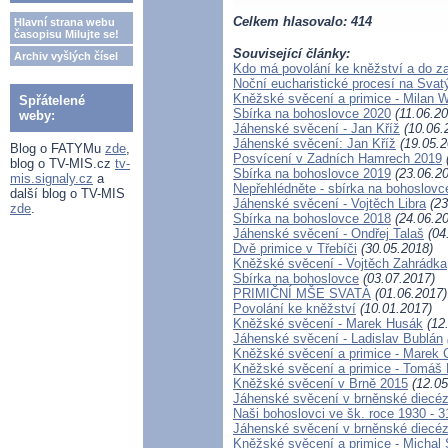
Celkem hlasovalo: 414
Hlavní strana webu
časopisu Milujte se!
Související články:
Archiv vyšlých čísel
Kdo má povolání ke kněžství a do z
Noční eucharistické procesí na Svat
Kněžské svěcení a primice - Milan W
Spřátelené
Sbírka na bohoslovce 2020
(11.06.20
weby:
Jáhenské svěcení - Jan Kříž
(10.06.
Jáhenské svěcení: Jan Kříž
(19.05.2
Blog o FATYMu
zde
,
Posvícení v Zadních Hamrech 2019
blog o TV-MIS.cz
tv-
Sbírka na bohoslovce 2019
(23.06.20
mis.signaly.cz
a
Nepřehlédněte - sbírka na bohoslovc
další blog o TV-MIS
Jáhenské svěcení - Vojtěch Libra
(23
zde
.
Sbírka na bohoslovce 2018
(24.06.20
Jáhenské svěcení - Ondřej Talaš
(04
Dvě primice v Třebíči
(30.05.2018)
Kněžské svěcení - Vojtěch Zahrádka
Sbírka na bohoslovce
(03.07.2017)
PRIMIČNÍ MŠE SVATÁ
(01.06.2017)
Povolání ke kněžství
(10.01.2017)
Kněžské svěcení - Marek Husák
(12
Jáhenské svěcení - Ladislav Bublán
Kněžské svěcení a primice - Marek 
Kněžské svěcení a primice - Tomáš
Kněžské svěcení v Brně 2015
(12.05
Jáhenské svěcení v brněnské diecéz
Naši bohoslovci ve šk. roce 1930 - 3
Jáhenské svěcení v brněnské diecéz
Kněžské svěcení a primice - Michal