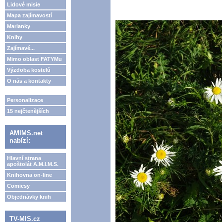
Lidové misie
Mapa zajímavostí
Marianky
Knihy
Zajímavé...
Mimo oblast FATYMu
Výzdoba kostelů
O nás a kontakty
Personalizace
15 nejčtenějších
AMIMS.net
nabízí:
Hlavní strana
apoštolát A.M.I.M.S.
Knihovna on-line
Comicsy
Objednávky knih
TV-MIS.cz