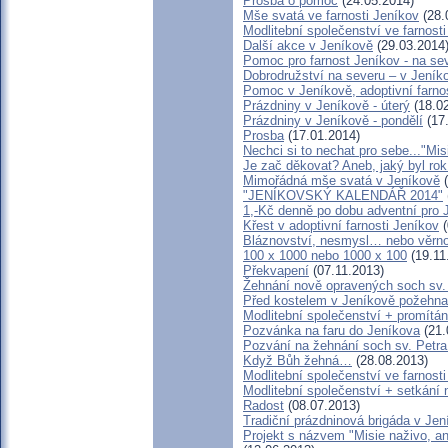
Prosba o pomoc
(24.05.2014)
Mše svatá ve farnosti Jeníkov
(28.
Modlitební společenství ve farno
Další akce v Jeníkově
(29.03.2014
Pomoc pro farnost Jeníkov - na se
Dobrodružství na severu – v Jeník
Pomoc v Jeníkově, adoptivní farn
Prázdniny v Jeníkově - úterý
(18.02
Prázdniny v Jeníkově - pondělí
(17
Prosba
(17.01.2014)
Nechci si to nechat pro sebe..."Mi
Je zač děkovat? Aneb, jaký byl rok
Mimořádná mše svatá v Jeníkově
(
"JENÍKOVSKÝ KALENDÁŘ 2014"
1,-Kč denně po dobu adventní pro 
Křest v adoptivní farnosti Jeníkov
(
Bláznovství, nesmysl… nebo věrno
100 x 1000 nebo 1000 x 100
(19.11
Překvapení
(07.11.2013)
Žehnání nově opravených soch sv. 
Před kostelem v Jeníkově požehn
Modlitební společenství + promítán
Pozvánka na faru do Jeníkova
(21.
Pozvání na žehnání soch sv. Petra
Když Bůh žehná…
(28.08.2013)
Modlitební společenství ve farnost
Modlitební společenství + setkání 
Radost
(08.07.2013)
Tradiční prázdninová brigáda v Jen
Projekt s názvem "Misie naživo, an