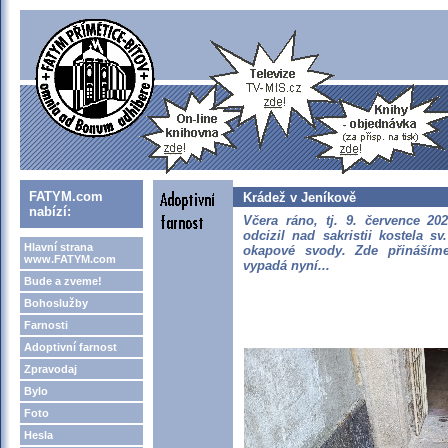
FATYM.com
Krádež v Jeníkově
nabízí:
Včera ráno, tj. 9. července 20
odcizil nad sakristii kostela s
Hlavní strana
okapové svody. Zde přinášíme 
www.FATYM.com
vypadá nyní...
Bude a zveme!
Bohoslužby
Farnosti
Adoptivní farnost
Zpravodaj
Bylo
Foto
Hesla