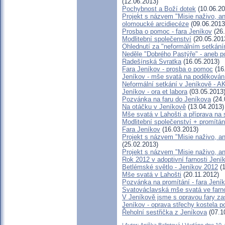
(12.06.2013)
Pochybnost a Boží dotek
(10.06.20
Projekt s názvem "Misie naživo, an
olomoucké arcidiecéze
(09.06.2013
Prosba o pomoc - fara Jeníkov
(26.
Modlitební společenství
(20.05.201
Ohlednutí za "neformálním setkán
Neděle "Dobrého Pastýře" - aneb po
Radešínská Svratka
(16.05.2013)
Fara Jeníkov - prosba o pomoc
(16
Jeníkov - mše svatá na poděkován
Neformální setkání v Jeníkově 
Jeníkov - ora et labora
(03.05.2013
Pozvánka na faru do Jeníkova
(24.
Na otáčku v Jeníkově
(13.04.2013)
Mše svatá v Lahošti a příprava na 
Modlitební společenství + promítán
Fara Jeníkov
(16.03.2013)
Projekt s názvem "Misie naživo, an
(25.02.2013)
Projekt s názvem "Misie naživo, a
Rok 2012 v adoptivní farnosti Jení
Betlémské světlo - Jeníkov 2012
(1
Mše svatá v Lahošti
(20.11.2012)
Pozvánka na promítání - fara Jení
Svatováclavská mše svatá ve farno
V Jeníkově jsme s opravou fary zase
Jeníkov - oprava střechy kostela p
Řeholní sestřička z Jeníkova
(07.1