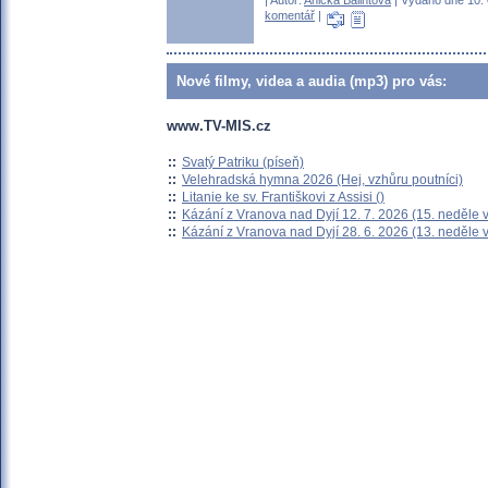
| Autor:
Anička Balintová
| Vydáno dne 10. 
komentář
|
Nové filmy, videa a audia (mp3) pro vás:
www.TV-MIS.cz
::
Svatý Patriku (píseň)
::
Velehradská hymna 2026 (Hej, vzhůru poutníci)
::
Litanie ke sv. Františkovi z Assisi ()
::
Kázání z Vranova nad Dyjí 12. 7. 2026 (15. neděle 
::
Kázání z Vranova nad Dyjí 28. 6. 2026 (13. neděle 