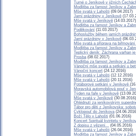
Turné o Jeníkově v jižních Čechách
Modlitba za farnost Jeníkov a Zab
Mše svatá v Lahošti
(09.04.2017)
Jarní prázdniny v Jeníkově
(17.03.
Mše svatá v Jeníkově
(14.03.2017)
Modlitba za farnost Jeníkov a Zab
Poděkování
(11.03.2017)
Bohoslužby během jarních prázdni
Jarní prázdniny v Jeníkově
(06.03.
Mše svatá a příprava na biřmování
Modlitba za farnost Jeníkov a Zabr
Teplický deník: Záchrana varhan je
Prosba
(08.02.2017)
Modlitba za farnost Jeníkov a Zab
Vánoční mše svatá a setkání u be
Vánoční koncert
(24.12.2016)
Mše svatá v Lahošti
(12.12.2016)
Mše svatá v Lahošti
(20.11.2016)
Potáborové setkání v Jeníkově
(16
Moravská automobilová pouť v Jen
Týden na faře v Jeníkově
(13.09.20
Mše svatá v Jeníkově
(30.08.2016)
Ohlédnutí za jeníkovským superd
Tábor pro děti z Jeníkovska: sobot
Cyklopouť do Jeníkova
(24.06.2016
Boží Tělo v Lahošti
(01.06.2016)
Koncert Spirituál kvintetu v Jeníko
Z dopisu z vězení...
(04.05.2016)
Mše svatá v Lahošti
(26.04.2016)
Modlitba za farnost Jeníkov a Zab