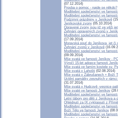
(07.12.2014)
Prosba o pomoc - najde se někdo?
Modlitební společenství ve farnosti
Modlitební společenství ve farnosti
Podzimní prázdniny v Jeníkově
(15
Jeníkovské zvony
(05.10.2014)
Opravené zvony jsou již ve věži je
Žehnání opravených zvonů v Jení
Modlitební společenství ve farnost
(17.09.2014)
Moravská pouť do Jeníkova, jet či 
Žehnání zvonů v Jeníkově
(16.09.2
Modlitební společenství ve farnost
(09.09.2014)
Mše svatá ve farnosti Jeníkov -
Výročí 15-let adopce farnosti Jen
Mše svatá ve farním kostele sv. P
Mše svatá v Lahošti
(02.08.2014)
Mše svatá v Zábrušanech + Boží T
Uctění památky zesnulých v rámci 1
(31.07.2014)
Mše svatá v Hudcově -vesnice patří
Mše svaté ve farnosti Jeníkov
(28.
Modlitební společenství ve farnosti
Letní tábory pro děti z Jeníkova a 
Ohlédnutí za IX.cyklopoutí z Přím
Modlitební společenství ve farnost
Boží Tělo ve farnosti Jeníkov
(08.0
Modlitební společenství ve farnosti