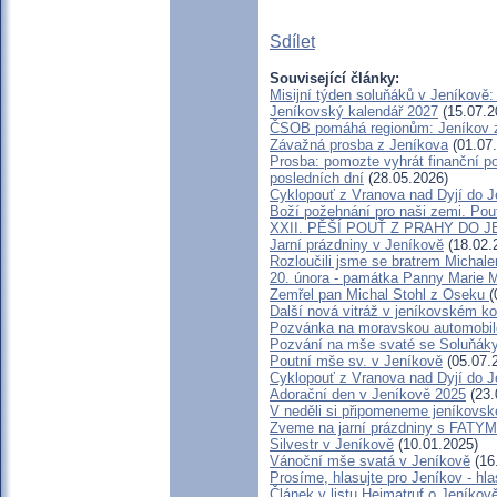
Sdílet
Související články:
Misijní týden soluňáků v Jeníkově
Jeníkovský kalendář 2027
(15.07.2
ČSOB pomáhá regionům: Jeníkov zv
Závažná prosba z Jeníkova
(01.07
Prosba: pomozte vyhrát finanční po
posledních dní
(28.05.2026)
Cyklopouť z Vranova nad Dyjí do 
Boží požehnání pro naši zemi. Pou
XXII. PĚŠÍ POUŤ Z PRAHY DO 
Jarní prázdniny v Jeníkově
(18.02.
Rozloučili jsme se bratrem Michal
20. února - památka Panny Marie 
Zemřel pan Michal Stohl z Oseku
(
Další nová vitráž v jeníkovském ko
Pozvánka na moravskou automobil
Pozvání na mše svaté se Soluňák
Poutní mše sv. v Jeníkově
(05.07.
Cyklopouť z Vranova nad Dyjí do 
Adorační den v Jeníkově 2025
(23.
V neděli si připomeneme jeníkovsk
Zveme na jarní prázdniny s FATY
Silvestr v Jeníkově
(10.01.2025)
Vánoční mše svatá v Jeníkově
(16
Prosíme, hlasujte pro Jeníkov - h
Článek v listu Heimatruf o Jeníkov