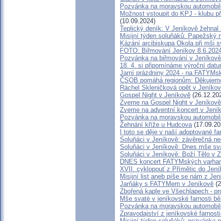
Pozvánka na moravskou automobil
Možnost vstoupit do KPJ - klubu př
(10.09.2024)
Teplický deník: V Jeníkově žehnal 
Misijní týden soluňáků: Papežský 
Kázání arcibiskupa Okola při mši 
FOTO: Biřmování Jeníkov 8.6.202
Pozvánka na biřmování v Jeníkově
18. 4. si připomínáme výroční dat
Jarní prázdniny 2024 - na FATYMs
ČSOB pomáhá regionům: Děkujeme
Ráchel Skleničková opět v Jeníko
Gospel Night v Jeníkově
(26.12.20
Zveme na Gospel Night v Jeníkově
Zveme na adventní koncert v Jení
Pozvánka na moravskou automobil
Žehnání kříže u Hudcova
(17.09.20
I toto se děje v naší adoptované fa
Soluňáci v Jeníkově: závěrečná ne
Soluňáci v Jeníkově: Dnes mše sva
Soluňáci v Jeníkově: Boží Tělo v 
DNES koncert FATYMských varhan
XVII. cyklopouť z Přímětic do Jen
Misijní list aneb píše se nám z Je
Jarňáky s FATYMem v Jeníkově
(2
Zbořená kaple ve Všechlapech - pr
Mše svaté v jeníkovské farnosti 
Pozvánka na moravskou automobil
Zpravodajství z jeníkovské farnosti:
Misijní týden soluňáků: pozvánka 