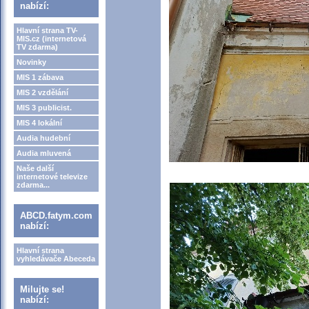
nabízí:
Hlavní strana TV-
MIS.cz (internetová
TV zdarma)
Novinky
MIS 1 zábava
MIS 2 vzdělání
MIS 3 publicist.
MIS 4 lokální
Audia hudební
Audia mluvená
Naše další
internetové televize
zdarma...
ABCD.fatym.com
nabízí:
Hlavní strana
vyhledávače Abeceda
Milujte se!
nabízí: