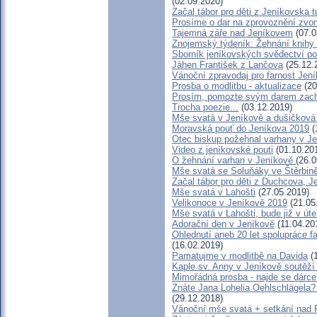
(02.09.2020)
Začal tábor pro děti z Jeníkovska t
Prosíme o dar na zprovoznění zvo
Tajemná záře nad Jeníkovem
(07.0
Znojemský týdeník: Žehnání knihy
Sborník jeníkovských svědectví p
Jáhen František z Lančova
(25.12.
Vánoční zpravodaj pro farnost Jen
Prosba o modlitbu - aktualizace
(20
Prosím, pomozte svým darem zachr
Trocha poezie...
(03.12.2019)
Mše svatá v Jeníkově a dušičková 
Moravská pouť do Jeníkova 2019
(
Otec biskup požehnal varhany v J
Video z jeníkovské pouti
(01.10.20
O žehnání varhan v Jeníkově
(26.0
Mše svatá se Soluňáky ve Štěrbin
Začal tábor pro děti z Duchcova, Je
Mše svatá v Lahošti
(27.05.2019)
Velikonoce v Jeníkově 2019
(21.05
Mše svatá v Lahošti, bude již v úte
Adorační den v Jeníkově
(11.04.20
Ohlednutí aneb 20 let spolupráce 
(16.02.2019)
Pamatujme v modlitbě na Davida
(1
Kaple sv. Anny v Jeníkově soutěží
Mimořádná prosba - najde se dárce
Znáte Jana Lohelia Oehlschlägela
(29.12.2018)
Vánoční mše svatá + setkání nad 