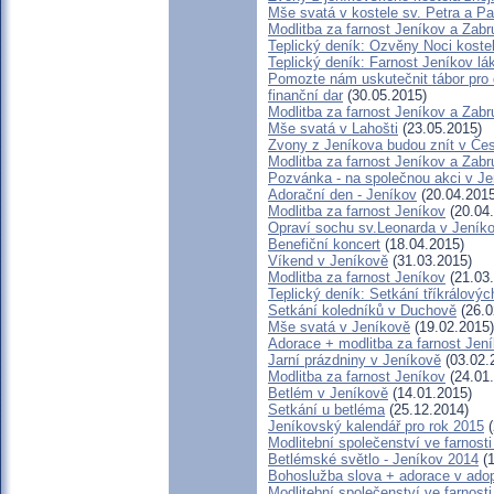
Mše svatá v kostele sv. Petra a P
Modlitba za farnost Jeníkov a Zab
Teplický deník: Ozvěny Noci koste
Teplický deník: Farnost Jeníkov lá
Pomozte nám uskutečnit tábor pro d
finanční dar
(30.05.2015)
Modlitba za farnost Jeníkov a Zab
Mše svatá v Lahošti
(23.05.2015)
Zvony z Jeníkova budou znít v Če
Modlitba za farnost Jeníkov a Zab
Pozvánka - na společnou akci v J
Adorační den - Jeníkov
(20.04.2015
Modlitba za farnost Jeníkov
(20.04
Opraví sochu sv.Leonarda v Jeník
Benefiční koncert
(18.04.2015)
Víkend v Jeníkově
(31.03.2015)
Modlitba za farnost Jeníkov
(21.03
Teplický deník: Setkání tříkrálový
Setkání koledníků v Duchově
(26.0
Mše svatá v Jeníkově
(19.02.2015)
Adorace + modlitba za farnost J
Jarní prázdniny v Jeníkově
(03.02.
Modlitba za farnost Jeníkov
(24.01
Betlém v Jeníkově
(14.01.2015)
Setkání u betléma
(25.12.2014)
Jeníkovský kalendář pro rok 2015
(
Modlitební společenství ve farnost
Betlémské světlo - Jeníkov 2014
(1
Bohoslužba slova + adorace v adopt
Modlitební společenství ve farnost