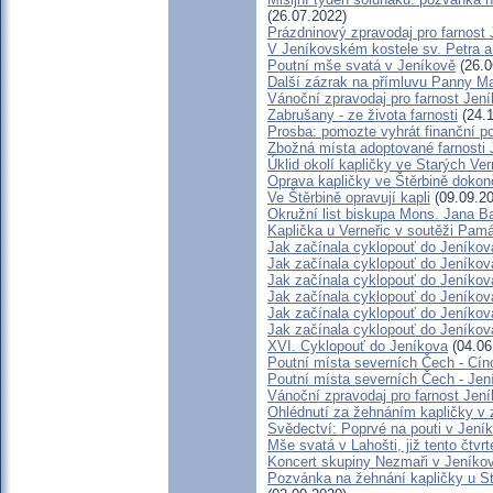
(26.07.2022)
Prázdninový zpravodaj pro farnost
V Jeníkovském kostele sv. Petra a 
Poutní mše svatá v Jeníkově
(26.0
Další zázrak na přímluvu Panny Ma
Vánoční zpravodaj pro farnost Jen
Zabrušany - ze života farnosti
(24.1
Prosba: pomozte vyhrát finanční po
Zbožná místa adoptované farnosti 
Úklid okolí kapličky ve Starých Ver
Oprava kapličky ve Štěrbině doko
Ve Štěrbině opravují kapli
(09.09.20
Okružní list biskupa Mons. Jana 
Kaplička u Verneřic v soutěži Pam
Jak začínala cyklopouť do Jeníkova
Jak začínala cyklopouť do Jeníkova
Jak začínala cyklopouť do Jeníkova
Jak začínala cyklopouť do Jeníkova
Jak začínala cyklopouť do Jeníkova
Jak začínala cyklopouť do Jeníkova
XVI. Cyklopouť do Jeníkova
(04.06
Poutní místa severních Čech - Cí
Poutní místa severních Čech - Jen
Vánoční zpravodaj pro farnost Jen
Ohlédnutí za žehnáním kapličky v z
Svědectví: Poprvé na pouti v Jení
Mše svatá v Lahošti, již tento čtvrt
Koncert skupiny Nezmaři v Jeníko
Pozvánka na žehnání kapličky u Sta