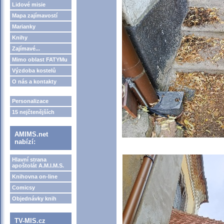
Lidové misie
Mapa zajímavostí
Marianky
Knihy
Zajímavé...
Mimo oblast FATYMu
Výzdoba kostelů
O nás a kontakty
Personalizace
15 nejčtenějších
AMIMS.net
nabízí:
Hlavní strana
apoštolát A.M.I.M.S.
Knihovna on-line
Comicsy
Objednávky knih
TV-MIS.cz