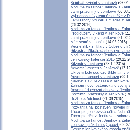
Spirituál Kvintet v Jeníkově
(06.04.
Modlitba za farnost Jeníkov a Zab
Jarní prázdniny v Jeníkově
(06.03.
Vyhodnocení výtvarné soutěže v 
Letní tábory pro děti a mládež z Je
(26.02.2016)
Modlitba za farnost Jeníkov a Zab
Prodloužený víkend v Jeníkově
(21
Jarní prázdniny v Jeníkově
(21.02.
Mše svatá v Lahošti
(14.02.2016)
Věčné sliby s. Kláry v Soběšicích
(
Silvestr a tříkrálová sbírka ve farn
Modlitba za farnost Jeníkov a Zab
Jeníkovský kalendář 2016
(29.12.2
Silvestr v Jeníkově
(28.12.2015)
Adventní koncert v Jeníkově
(17.12
Okresní kolo soutěže Bible a my 
Adventní koncert v Jeníkově
(09.12
Návštěva sv. Mikuláše v Jeníkově
Žehnání nově restaurované sochy 
Adventní duchovní obnova v Jeník
Podzimní prázdniny v Jeníkově
(19
Boží prozřetelnost
(21.09.2015)
Modlitba za farnost Jeníkov a Zab
Pozvánka na "postavení nového kř
Tábor pro jeníkovské děti středa, č
Tábor pro děti z Jeníkova - sobota
Modlitba za farnost Jeníkov a Zab
Jeníkov - prázdninový pobyt
(02.07
Zvony z jeníkovského kostela zněj