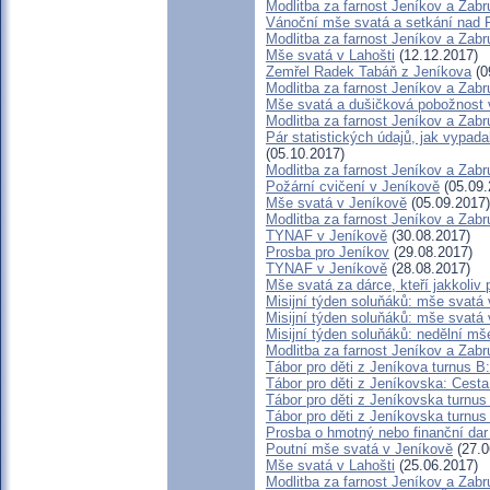
Modlitba za farnost Jeníkov a Zab
Vánoční mše svatá a setkání nad
Modlitba za farnost Jeníkov a Zab
Mše svatá v Lahošti
(12.12.2017)
Zemřel Radek Tabáň z Jeníkova
(0
Modlitba za farnost Jeníkov a Zab
Mše svatá a dušičková pobožnost 
Modlitba za farnost Jeníkov a Zab
Pár statistických údajů, jak vypa
(05.10.2017)
Modlitba za farnost Jeníkov a Zab
Požární cvičení v Jeníkově
(05.09.
Mše svatá v Jeníkově
(05.09.2017)
Modlitba za farnost Jeníkov a Zab
TYNAF v Jeníkově
(30.08.2017)
Prosba pro Jeníkov
(29.08.2017)
TYNAF v Jeníkově
(28.08.2017)
Mše svatá za dárce, kteří jakkoliv 
Misijní týden soluňáků: mše svatá 
Misijní týden soluňáků: mše svatá
Misijní týden soluňáků: nedělní mš
Modlitba za farnost Jeníkov a Zab
Tábor pro děti z Jeníkova turnus B
Tábor pro děti z Jeníkovska: Cesta
Tábor pro děti z Jeníkovska turnus
Tábor pro děti z Jeníkovska turnus
Prosba o hmotný nebo finanční dar 
Poutní mše svatá v Jeníkově
(27.0
Mše svatá v Lahošti
(25.06.2017)
Modlitba za farnost Jeníkov a Zab