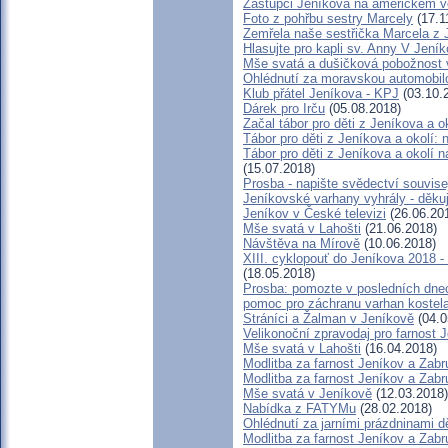
Zástupci Jeníkova na americkém v
Foto z pohřbu sestry Marcely
(17.1
Zemřela naše sestřička Marcela z 
Hlasujte pro kapli sv. Anny V Jení
Mše svatá a dušičková pobožnost 
Ohlédnutí za moravskou automobil
Klub přátel Jeníkova - KPJ
(03.10.
Dárek pro Irču
(05.08.2018)
Začal tábor pro děti z Jeníkova a ok
Tábor pro děti z Jeníkova a okolí: 
Tábor pro děti z Jeníkova a okolí 
(15.07.2018)
Prosba - napište svědectví souvis
Jeníkovské varhany vyhrály - děku
Jeníkov v České televizi
(26.06.20
Mše svatá v Lahošti
(21.06.2018)
Návštěva na Mírově
(10.06.2018)
XIII. cyklopouť do Jeníkova 2018 
(18.05.2018)
Prosba: pomozte v posledních dnec
pomoc pro záchranu varhan kostel
Stráníci a Žalman v Jeníkově
(04.0
Velikonoční zpravodaj pro farnost 
Mše svatá v Lahošti
(16.04.2018)
Modlitba za farnost Jeníkov a Zab
Modlitba za farnost Jeníkov a Zab
Mše svatá v Jeníkově
(12.03.2018)
Nabídka z FATYMu
(28.02.2018)
Ohlédnutí za jarními prázdninami d
Modlitba za farnost Jeníkov a Zab