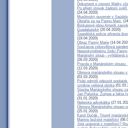
Dokument o zjevení Matky vš
Po přijetí stovek žádostí svěř
(24.04.2020)
Muslimský guvernér v Saúdské A
Obraťte se na Pannu Marii.
(24
Biskupové obou Amerik zasvěc
Guadalupské
(20.04.2020)
Španělská policie přinesla ik
(19.04.2020)
Obraz Panny Marie
(14.04.202
Současná celosvětová pandem
Neposkvrněnému Srdci Panny
Mariánský sloup - vyhlášená sb
(26.03.2020)
Pravda o Mariánském sloupu: 
(12.03.2020)
Obnova mariánského sloupu v s
(01.03.2020)
Piráti odmítli odpustit poplat
vznikne veřejná sbírka
(01.03.
Stavba Mariánského sloupu zač
Jan Paluska: Žumpa a fakta (
(31.01.2020)
Nebeská advokátka
(27.01.20
Obnova Mariánského sloupu n
(25.01.2020)
Karol Dučák: Triumf mariánsk
Mariino božské mateřství
(06.
Jste unavená z mateřství? Roz