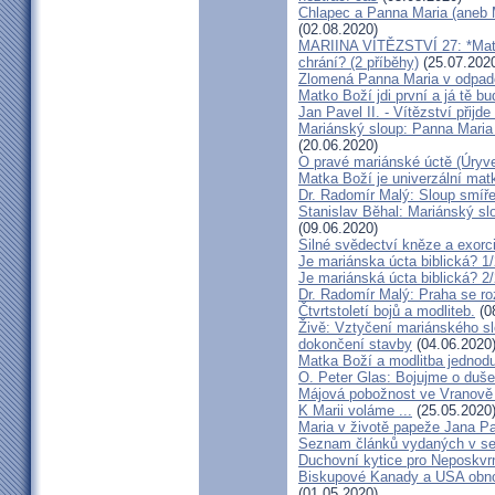
Chlapec a Panna Maria (aneb 
(02.08.2020)
MARIINA VÍTĚZSTVÍ 27: *Matk
chrání? (2 příběhy)
(25.07.202
Zlomená Panna Maria v odpad
Matko Boží jdi první a já tě b
Jan Pavel II. - Vítězství přijde
Mariánský sloup: Panna Maria
(20.06.2020)
O pravé mariánské úctě (Úryve
Matka Boží je univerzální matk
Dr. Radomír Malý: Sloup smíře
Stanislav Běhal: Mariánský s
(09.06.2020)
Silné svědectví kněze a exorci
Je mariánska úcta biblická? 1
Je mariánská úcta biblická? 2
Dr. Radomír Malý: Praha se roz
Čtvrtstoletí bojů a modliteb.
(0
Živě: Vztyčení mariánského s
dokončení stavby
(04.06.2020
Matka Boží a modlitba jednod
O. Peter Glas: Bojujme o duše
Májová pobožnost ve Vranově 
K Marii voláme ...
(25.05.2020
Maria v životě papeže Jana Pav
Seznam článků vydaných v s
Duchovní kytice pro Neposkv
Biskupové Kanady a USA obno
(01.05.2020)