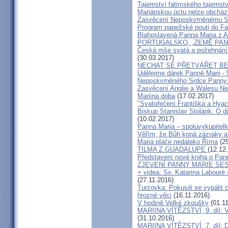
Tajemství fatimského tajemstv
Mariánskou úctu nelze obcház
Zasvěcení Neposkvrněnému Sr
Program papežské pouti do Fa
Blahoslavená Panna Maria z Aki
PORTUGALSKO, „ZEMĚ PAN
Česká mše svatá a požehnání
(30.03.2017)
NECHAT SE PŘETVÁŘET B
Udělejme dárek Panně Marii - 
Neposkvrněného Srdce Panny
Zasvěcení Anglie a Walesu Ne
Mariina doba
(17.02.2017)
"Svatořečení Františka a Hyac
Biskup Stanislav Stolárik: O
(10.02.2017)
Panna Maria – spoluvykupitel
Věřím, že Bůh koná zázraky a
Maria pláče nedaleko Říma
(25
TILMA Z GUADALUPE
(12.12
Představení nové kniha o Pan
ZJEVENÍ PANNY MARIE SES
+ videa: Sv. Katarina Labouré
(27.11.2016)
Turzovka: Pokusili se vypálit 
hrozné věci
(16.11.2016)
V hodině Velké zkoušky
(01.11
MARIINA VÍTĚZSTVÍ, 9. díl: Ví
(31.10.2016)
MARIINA VÍTĚZSTVÍ, 7. díl: Dr