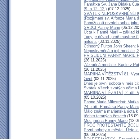
Památka Sv. Jana Didaka Cuau
(9. a 12. 12.)
(07.12.2025)
SVÁTEK NEPOSKVRNĚNÉHO
(Rozjímání sv. Alfonze Maria d
Pobožnosti prvních sobot ja
SRDCI Panny Marie
(06.12.20
Úcta k Panně Marii – základ k
Tady je důvod, proč musíme ří
milostí.
(30.11.2025)
Ctihodný Fulton John Sheen: M
Neposkvrněná a její medaile, 2
PŘISLÍBENÍ PANNY MARIE
(26.11.2025)
Zázračná medaile: Kaple v Pař
(26.11.2025)
MARIINA VÍTĚZSTVÍ 81: Vysmív
život
(03.11.2025)
Dnes je první sobota v měsíci:
Svátek Všech svatých očima 
MARIINA VÍTĚZSTVÍ, 2. díl: Ví
(05.10.2025)
Panna Maria Milosrdná: Matka,
24. září: Památka Panny Mari
Málo známá mariánská úcta k 
těchto temných časech
(15.09
Moc jména Panny Marie
(12.0
PROČ PROTESTANTÉ BOJUJ
První soboty v měsíci. Úcta 
(06.09.2025)