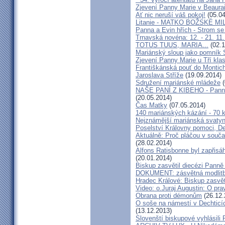
Zjevení Panny Marie v Beaurai
Ať nic neruší váš pokoj!
(05.04
Litanie - MATKO BOŽSKÉ MI
Panna a Evin hřích - Strom se
Trnavská novéna: 12. - 21. 11
TOTUS TUUS, MARIA...
(02.1
Mariánský sloup jako pomník 
Zjevení Panny Marie u Tří kla
Františkánská pouť do Montich
Jaroslava Stříže
(19.09.2014)
Sdružení mariánské mládeže
(
NAŠE PANÍ Z KIBEHO - Panna 
(20.05.2014)
Čas Matky
(07.05.2014)
140 mariánských kázání - 70 
Nejznámější mariánská svatyně
Poselství Královny pomoci, De
Aktuálně: Proč pláčou v souča
(28.02.2014)
Alfons Ratisbonne byl zapřisá
(20.01.2014)
Biskup zasvětil diecézi Panně 
DOKUMENT: zásvětná modlitb
Hradec Králové: Biskup zasvět
Video: o.Juraj Augustin: O pra
Obrana proti démonům
(26.12.
O soše na námestí v Dechticích
(13.12.2013)
Slovenští biskupové vyhlásil