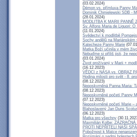
(03.02.2024)
Démon vs. přímluva Panny Ma
Dominik Chmielewski SDB - Ma
(28.01.2024)
MODLITBA K MARII PANNĚ
Sv. Alfons Maria de Liguo
(11.01.2024)
Svědectví k modlitbě Pompejs
Sochy andělů na Mariánském 
Katecheze Panny Marie
(07.01
Matka Boží učinila v mém živ
Nebuďme si příliš jisti, že ne
(03.01.2024)
Život prožívaný v Marii + mod
(16.12.2023)
VĚDCI z NASA vs. OBRAZ 
Hodina milosti pro svět - 8. p
(08.12.2023)
Neposkvrněná Panna Maria: Taj
(08.12.2023)
Neposkvrněné početí Panny Mar
(07.12.2023)
Neposkvrněné početí Marie – a
Blahoslavený Jan Duns Scotus
(06.12.2023)
Matka pro všechny
(30.11.202
Maxmilián Kolbe: ZÁZRAČ
PROTI NEPŘÍTELI NAŠÍ SP
Pobožnost k Matce nenaroze
Rozjímání o sedmi bolestech P