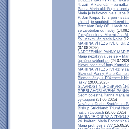
BOLEST MATKY - Fatimská s
4. září. V kalendáři – památk
Panna Maria uklidňuje situaci 
Maria je královnou ve službě B
P. Ján Krupa: 15. srpen - svá
základ, je součástí církevní t
Bratr Alan Dely OP: Hledět n
se životodárnou nadějí
(14.08.
Z myšlenek sv. Maxmiliána M.
Sv. Maxmilián Maria Kolbe
(12
MARIINA VÍTĚZSTVÍ, 8. díl: Z
(07.08.2025)
NAROZENINY PANNY MARI
Maria nezakrývá Ježíše – Mar
úplného svěření se
(24.07.202
Hlavní poselství hory Karmel
MARIINA VÍTĚZSTVÍ 41: 9 záz
Slavnost Panny Marie Karmel
Plamen lásky + Růženec k Ne
lásky
(28.06.2025)
SLAVNOST NEPOSKVRNĚNÉ
PŘEBLAHOSLAVENÁ PANNA 
Sedmibolestná Panna Maria nás
vykoupení
(31.05.2025)
Novéna k Duchu Svatému s P
Biskup Strickland: Triumf Ne
našich životech
(28.05.2025)
MARIA JE ODRAZ A ZDROJ 
24. květen; Maria Pomocnice 
Maria proti Ježíši???
(15.05.20