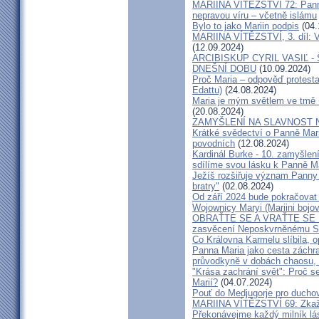
MARIINA VÍTĚZSTVÍ 72: Panně 
nepravou víru – včetně islámu
Bylo to jako Mariin podpis
(04.
MARIINA VÍTĚZSTVÍ, 3. díl: Ví
(12.09.2024)
ARCIBISKUP CYRIL VASIĽ 
DNEŠNÍ DOBU
(10.09.2024)
Proč Maria – odpověď protestan
Edattu)
(24.08.2024)
Maria je mým světlem ve tmě 
(20.08.2024)
ZAMYŠLENÍ NA SLAVNOST 
Krátké svědectví o Panně Marii
povodních
(12.08.2024)
Kardinál Burke - 10. zamyšlen
sdílíme svou lásku k Panně Mar
Ježíš rozšiřuje význam Panny
bratry"
(02.08.2024)
Od září 2024 bude pokračovat
Wojownicy Maryi (Mariini bojov
OBRAŤTE SE A VRAŤTE SE K P
zasvěcení Neposkvrněnému Srd
Co Královna Karmelu slíbila, o
Panna Maria jako cesta záchra
průvodkyně v dobách chaosu, 
"Krása zachrání svět": Proč s
Marií?
(04.07.2024)
Pouť do Medjugorje pro ducho
MARIINA VÍTĚZSTVÍ 69: Zka
Překonávejme každý milník l