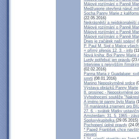
Májové rozjímání o Panně Mari
Medžugorje otevřená náruč mil
Socha Panny Marie z kalifornsk
(22.05.2016)
Nejkrásnější a nejdokonalejší 
Májové rozjímání o Panně Mari
Májové rozjímání o Panně Mari
Májové rozjímání o Panně Mari
Dnes je začátek naší spásy!
(
P. Paul M. Sigl o Matce všec
+ přímý přenos 12. 3. - info
(11
Nová kniha: Boj Panny Marie 
Lurdy potřebují jen pravdu
(23.
Interview s nejvyšším římský
(02.02.2016)
Panna Maria z Guadalupe: světl
smrti
(08.01.2016)
Mariino Neposkvrněné srdce
(0
Výstava obrázků Panny Marie
8. prosinec - Neposkvrněné po
Vyhodnocení soutěže "Nakresl
A jméno té panny bylo Maria
(1
Tři mariánská znamení pro Bl
27. 6. - svátek Matky ustavič
Amsterdam: 31. 5. 1965 - záva
Spoluvykupitelka
(29.05.2015)
Pochopení úplné pravdy
(24.05
* Papež František chce navští
zjevení
* 34. výročí atentátu na Jana 