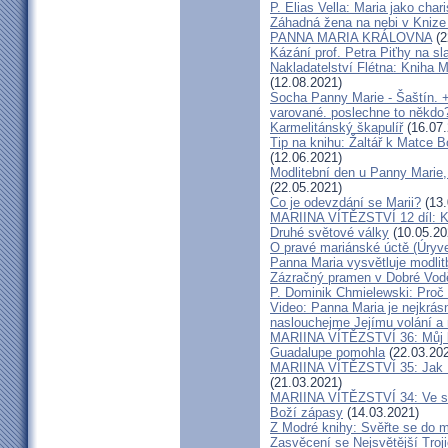
P. Elias Vella: Maria jako cha
Záhadná žena na nebi v Knize
PANNA MARIA KRÁLOVNA
(2
Kázání prof. Petra Piťhy na s
Nakladatelství Flétna: Kniha 
(12.08.2021)
Socha Panny Marie - Šaštín. 
varované. poslechne to někdo
Karmelitánský škapulíř
(16.07.
Tip na knihu: Žaltář k Matce 
(12.06.2021)
Modlitební den u Panny Marie,
(22.05.2021)
Co je odevzdání se Marii?
(13.
MARIINA VÍTĚZSTVÍ 12 díl: K
Druhé světové války
(10.05.20
O pravé mariánské úctě (Úryve
Panna Maria vysvětluje modli
Zázračný pramen v Dobré Vod
P. Dominik Chmielewski: Proč s
Video: Panna Maria je nejkrásn
naslouchejme Jejímu volání a 
MARIINA VÍTĚZSTVÍ 36: Můj br
Guadalupe pomohla
(22.03.20
MARIINA VÍTĚZSTVÍ 35: Jak Pa
(21.03.2021)
MARIINA VÍTĚZSTVÍ 34: Ve sl
Boží zápasy
(14.03.2021)
Z Modré knihy: Svěřte se do 
Zasvěcení se Nejsvětější Troj