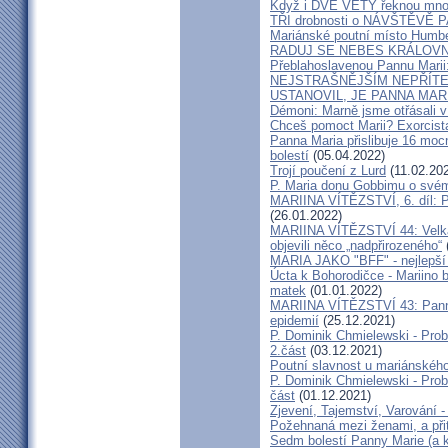
Když i DVĚ VĚTY řeknou mno
TŘI drobnosti o NÁVŠTĚVĚ 
Mariánské poutní místo Humb
RADUJ SE NEBES KRÁLOVNO, A
Přeblahoslavenou Pannu Marii
NEJSTRAŠNĚJŠÍM NEPŘÍTE
USTANOVIL, JE PANNA MAR
Démoni: Marně jsme otřásali v
Chceš pomoct Marii? Exorcist
Panna Maria přislibuje 16 mocn
bolestí
(05.04.2022)
Trojí poučení z Lurd
(11.02.20
P. Maria donu Gobbimu o své
MARIINA VÍTĚZSTVÍ, 6. díl: Pr
(26.01.2022)
MARIINA VÍTĚZSTVÍ 44: Velká 
objevili něco „nadpřirozeného“
MARIA JAKO "BFF" - nejlepší 
Úcta k Bohorodičce - Mariino 
matek
(01.01.2022)
MARIINA VÍTĚZSTVÍ 43: Panna
epidemií
(25.12.2021)
P. Dominik Chmielewski - Probu
2.část
(03.12.2021)
Poutní slavnost u mariánskéh
P. Dominik Chmielewski - Probu
část
(01.12.2021)
Zjevení, Tajemství, Varování - 
Požehnaná mezi ženami, a přit
Sedm bolestí Panny Marie (a k