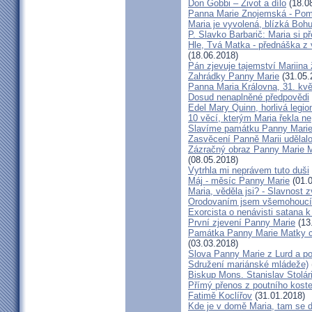
Don Gobbi – Život a dílo
(18.0
Panna Marie Znojemská - Pom
Maria je vyvolená, blízká Bohu
P. Slavko Barbarič: Maria si p
Hle, Tvá Matka - přednáška z 
(18.06.2018)
Pán zjevuje tajemství Mariina 
Zahrádky Panny Marie
(31.05.
Panna Maria Královna, 31. kv
Dosud nenaplněné předpovědi
Edel Mary Quinn, horlivá legi
10 věcí, kterým Maria řekla ne
Slavíme památku Panny Marie
Zasvěcení Panně Marii udělal
Zázračný obraz Panny Marie Ma
(08.05.2018)
Vytrhla mi neprávem tuto duši
Máj - měsíc Panny Marie
(01.0
Maria, věděla jsi? - Slavnost 
Orodovaním jsem všemohoucí v
Exorcista o nenávisti satana k
První zjevení Panny Marie
(13
Památka Panny Marie Matky cí
(03.03.2018)
Slova Panny Marie z Lurd a po
Sdružení mariánské mládeže)
Biskup Mons. Stanislav Stolár
Přímý přenos z poutního kost
Fatimě Koclířov
(31.01.2018)
Kde je v domě Maria, tam se 