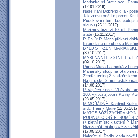
Marianka pri Bratislave - Pan
(12.01.2018)
Naše Paní Dobrého díla - pose
Jak znovu počít a porodit Kris
Poděkování těm, kdo podepsal
sloupu
(25.11.2017)
Mariina vítězství 10. díl: Pan
státu
(15.11.2017)
P. Pallù: P. Maria překazí ďábl
Interpelace pro obnovu Mariáns
BYLO STRŽENÍ MARIÁNSKÉ
(30.10.2017)
MARIINA VÍTĚZSTVÍ, 1. díl: 
(09.10.2017)
Panna Maria Fatimská v Litom
Mariánský sloup na Staroměs
Zemřel teolog 2. vatikánského
Na pražské Staroměstské námě
(14.08.2017)
P. Vojtěch Kodet: Vítězství sr
100. výročí zjevení Panny Mar
(28.05.2017)
MIMOŘÁDNĚ: Kardinál Burke 
srdci Panny Marie
(22.05.2017
MATCE BOŽÍ ZACHRÁNKYNI 
PODIVUHODNÝ FENOMÉN VE
(+ pietní místo k uctění P. Mar
Nizozemští biskupové zasvětil
(17.05.2017)
Nalaďte si: Radio Maria nově i