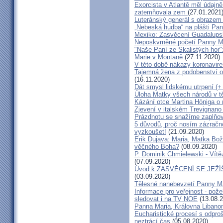
Exorcista v Atlantě měl údajně
zatemňovala zem
(27.01.2021
Luteránský generál s obrazem
„Nebeská hudba“ na plášti Pa
Mexiko: Zasvěcení Guadalups
Neposkvrněné početí Panny M
"Naše Paní ze Skalistých hor
Marie v Montaně
(27.11.2020)
V této době nákazy koronavir
Tajemná žena z podobenství o z
(16.11.2020)
Dát smysl lidskému utrpení (+
Úloha Matky všech národů v 
Kázání otce Martina Höniga o 
Zjevení v italském Trevignan
Prázdnotu se snažíme zaplňo
5 důvodů, proč nosím zázračnou
vyzkoušet!
(21.09.2020)
Erik Dujava: Maria, Matka Bož
věčného Boha?
(08.09.2020)
P. Dominik Chmielewski - Vítěz
(07.09.2020)
Úvod k ZASVĚCENÍ SE JEŽ
(03.09.2020)
Tělesné nanebevzetí Panny M
Informace pro veřejnost - po
sledovat i na TV NOE
(13.08.2
Panna Maria, Královna Libano
Eucharistické procesí s odpro
neztrácí čas
(05.08.2020)