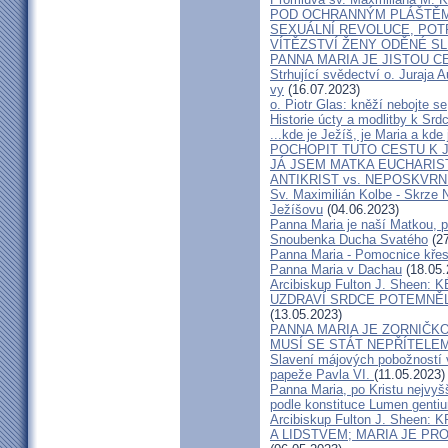
POD OCHRANNÝM PLÁŠTĚ
SEXUÁLNÍ REVOLUCE, POT
VÍTĚZSTVÍ ŽENY ODĚNÉ S
PANNA MARIA JE JISTOU 
Strhující svědectví o. Juraja A
vy
(16.07.2023)
o. Piotr Glas: kněží nebojte se
Historie úcty a modlitby k Srd
...kde je Ježíš, je Maria a kd
POCHOPIT TUTO CESTU K J
JÁ JSEM MATKA EUCHARIS
ANTIKRIST vs. NEPOSKVR
Sv. Maximilián Kolbe - Skrze
Ježíšovu
(04.06.2023)
Panna Maria je naší Matkou, p
Snoubenka Ducha Svatého
(27
Panna Maria - Pomocnice kře
Panna Maria v Dachau
(18.05.
Arcibiskup Fulton J. Shee
UZDRAVÍ SRDCE POTEMNĚ
(13.05.2023)
PANNA MARIA JE ZORNIČKO
MUSÍ SE STÁT NEPŘÍTELE
Slavení májových pobožností 
papeže Pavla VI.
(11.05.2023)
Panna Maria, po Kristu nejvyšš
podle konstituce Lumen genti
Arcibiskup Fulton J. Shee
A LIDSTVEM; MARIA JE PR