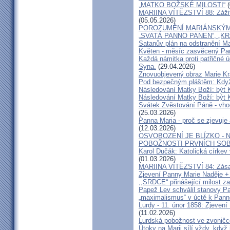
„MATKO BOŽSKÉ MILOSTI“
(
MARIINA VÍTĚZSTVÍ 88: Zážit
(05.05.2026)
POROZUMĚNÍ MARIÁNSKÝM 
„SVATÁ PANNO PANEN“, „K
Satanův plán na odstranění M
Květen - měsíc zasvěcený Pa
Každá námitka proti patřičné ú
Syna.
(29.04.2026)
Znovuobjevený obraz Marie Kr
Pod bezpečným pláštěm: Kdy
Následování Matky Boží: být 
Následování Matky Boží: být K
Svátek Zvěstování Páně - vho
(25.03.2026)
Panna Maria - proč se zjevuje
(12.03.2026)
OSVOBOZENÍ JE BLÍZKO -
POBOŽNOSTI PRVNÍCH SOB
Karol Dučák: Katolická církev v
(01.03.2026)
MARIINA VÍTĚZSTVÍ 84: Zásah
Zjevení Panny Marie Naděje +
,,SRDCE“ přinášející milost za
Papež Lev schválil stanovy P
„maximalismus“ v úctě k Panně
Lurdy - 11. únor 1858: Zjeven
(11.02.2026)
Lurdská pobožnost ve zvonič
Útoky na Marii sílí vždy, když