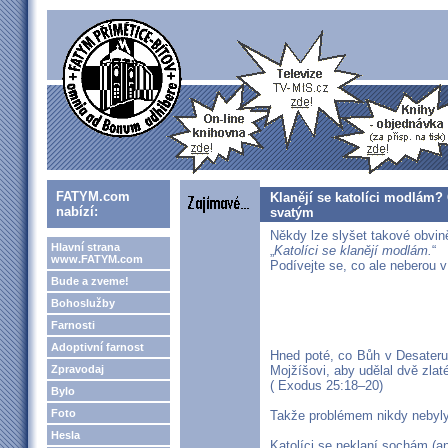
FATYM.com
Klanějí se katolíci modlám? 
nabízí:
svatým
Někdy lze slyšet takové obvin
Hlavní strana
„
Katolíci se klanějí modlám.
“
www.FATYM.com
Podívejte se, co ale neberou 
Bude a zveme!
Bohoslužby
Farnosti
Adoptivní farnost
Hned poté, co Bůh v Desateru 
Zpravodaj
Mojžíšovi, aby udělal dvě zla
( Exodus 25:18–20)
Bylo
Foto
Takže problémem nikdy nebyly 
Hesla
Katolíci se neklaní sochám (