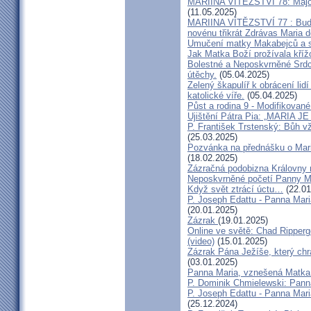
MARIINA VÍTĚZSTVÍ 78: Májov
(11.05.2025)
MARIINA VÍTĚZSTVÍ 77 : Buddh
novénu třikrát Zdrávas Maria d
Umučení matky Makabejců a s
Jak Matka Boží prožívala kří
Bolestné a Neposkvrněné Srdc
útěchy.
(05.04.2025)
Zelený škapulíř k obrácení lidí
katolické víře.
(05.04.2025)
Půst a rodina 9 - Modifikovan
Ujištění Pátra Pia: „MARIA
P. František Trstenský: Bůh v
(25.03.2025)
Pozvánka na přednášku o Mar
(18.02.2025)
Zázračná podobizna Královny 
Neposkvrněné početí Panny Ma
Když svět ztrácí úctu…
(22.01
P. Joseph Edattu - Panna Mari
(20.01.2025)
Zázrak
(19.01.2025)
Online ve světě: Chad Ripperg
(video)
(15.01.2025)
Zázrak Pána Ježíše, který chr
(03.01.2025)
Panna Maria, vznešená Matka 
P. Dominik Chmielewski: Pann
P. Joseph Edattu - Panna Mari
(25.12.2024)