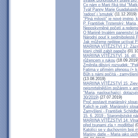
svátek Bohorodičky právě pro
Co nám o Marii říká titul "Mat
Tvář Panny Marie Guadalupské
'radost' i 'smutek'
(11.12.2019)
"Plná milosti" je nové jméno, k
P. František Trstenský: Maria
Neposkvrněné početí a redemp
O Mariině trvalém panenství (a
Národní pouť k sedmibolesté P
Jak můžeme nejlépe uctívat P
MARIINA VÍTĚZSTVÍ 17: Zázra
který chtěl zabít papeže
(01.10
MARIINA VÍTĚZSTVÍ, 16. díl: T
růžencem v rukou
(18.09.2019
Změnila děsivý rozsudek: "Pe
Fatima v přímém přenosu (+ 
Bůh s námi počítá - zamyšlen
(13.08.2019)
MARIINA VÍTĚZSTVÍ 15: Zjeven
nejsmrtelnějším požárem v am
"Maria, naslouchající, dotazují
30/2019)
(27.07.2019)
Proč postavit mariánský slou
Kalich je zpět, Mariánský slo
Zamyšlení - František Schildb
15. 6. 2019 - Staroměstské ná
MARIINA VÍTĚZSTVÍ 14: Vlna c
před tsunami zla + modlitba)
(0
Katolíci se v duchovním boji m
Mariiny datle – Maria jako ús