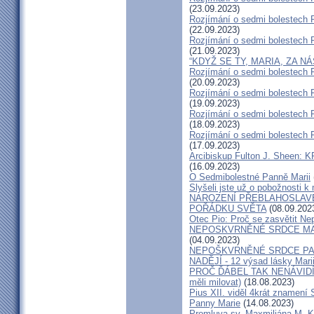
(23.09.2023)
Rozjímání o sedmi bolestech P
(22.09.2023)
Rozjímání o sedmi bolestech P
(21.09.2023)
“KDYŽ SE TY, MARIA, ZA N
Rozjímání o sedmi bolestech P
(20.09.2023)
Rozjímání o sedmi bolestech P
(19.09.2023)
Rozjímání o sedmi bolestech P
(18.09.2023)
Rozjímání o sedmi bolestech P
(17.09.2023)
Arcibiskup Fulton J. Sheen
(16.09.2023)
O Sedmibolestné Panně Marii
Slyšeli jste už o pobožnosti k
NAROZENÍ PŘEBLAHOSLAV
POŘÁDKU SVĚTA
(08.09.202
Otec Pio: Proč se zasvětit N
NEPOSKVRNĚNÉ SRDCE MA
(04.09.2023)
NEPOŠKVRNĚNÉ SRDCE PAN
NADĚJÍ - 12 výsad lásky Mari
PROČ ĎÁBEL TAK NENÁVIDÍ 
měli milovat)
(18.08.2023)
Pius XII. viděl 4krát znamení
Panny Marie
(14.08.2023)
Promluva sv. Maxmiliána M. K