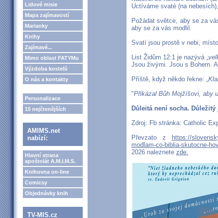
Lidové misie
Uctíváme svaté (na nebesích), 
Mapa zajímavostí
Požádat světce, aby se za vás
Marianky
aby se za vás modlil.
Knihy
Svatí jsou prostě v nebi, místo
Zajímavé...
List Židům 12:1 je nazývá „
ve
Mimo oblast FATYMu
Jsou živými. Jsou s Bohem. A
Výzdoba kostelů
Příště, když někdo řekne: „
Kla
O nás a kontakty
"
Přikázal Bůh Mojžíšovi, aby 
Personalizace
Důleitá není socha. Důležitý 
15 nejčtenějších
Zdroj: Fb stránka: Catholic Ex
AMIMS.net
Převzato z
https://slovensk
nabízí:
modlam-co-biblia-skutocne-hov
2026 naleznete
zde.
Hlavní strana
apoštolát A.M.I.M.S.
Knihovna on-line
Comicsy
Objednávky knih
TV-MIS.cz