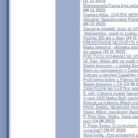
(11.12.2022)
Blahoslavená Panna byla počat
(09.12.2022)
Vladyka Milan: SVÁTEK N
Aktuálně: Neposkvrněné Početí
(06.12.2022)
Zázračná medaile: musí se šíř
„Nešťastníku, zranil jsi svatou
Prožijte 365 dní s Marií
(24.11
PŘEDSTAVENÍ NEJSVĚTŠÍ 
Matka bolestná - těšitelka duší
její utrpení
(15.11.2022)
POD TVOU OCHRANU SE U
18. říjen: Milion dětí se modlí 
Mariini bojovníci - v polské B
Maryi se zastoupením z České
Svěcení a otevření Capelinhy 
Prožívejme bolest s Pannou M
Mariini bojovníci v ČR
(12.09.2
ZAMYŠLENÍ NA SVÁTEK NA
8. září: Církevní svátek Naro
V roce 1920 Matka Boží zachr
Bojovat za královnu (Marii) zn
PROČ ĎÁBEL NENÁVIDÍ PAN
Srpen: Měsíc zasvěcený Nepo
P. Piotr Glas: Matka, která ná
text)
(14.08.2022)
P. Peter Šimko: O co bychom 
vynechali?
(29.07.2022)
Nová kniha - Pod ochranným 