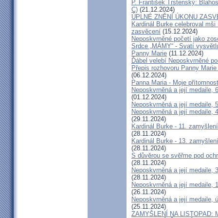
P. František Trstenský: Blahosl
C)
(21.12.2024)
ÚPLNÉ ZNĚNÍ ÚKONU ZASV
Kardinál Burke celebroval mši
zasvěcení
(15.12.2024)
Neposkvrněné početí jako zos
Srdce „MÁMY“ - Svatí vysvětlu
Panny Marie
(11.12.2024)
Ďábel velebí Neposkvrněné po
Přepis rozhovoru Panny Marie
(06.12.2024)
Panna Maria - Moje přítomnos
Neposkvrněná a její medaile, 
(01.12.2024)
Neposkvrněná a její medaile, 5
Neposkvrněná a její medaile, 4
(29.11.2024)
Kardinál Burke - 11. zamyšle
(28.11.2024)
Kardinál Burke - 13. zamyšlen
(28.11.2024)
S důvěrou se svěřme pod och
(28.11.2024)
Neposkvrněná a její medaile, 
(28.11.2024)
Neposkvrněná a její medaile, 1
(26.11.2024)
Neposkvrněná a její medaile, 
(25.11.2024)
ZAMYŠLENÍ NA LISTOPAD: 