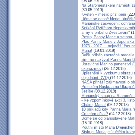
(05.06.2019)
Na Staroměstském náměstí za
(30.05.2019)
Květen – měsíc přislíbení
(22.
Učme se denně hledat útočišt
Mariánské zasvěcení: ochrana
Setkání Rytířstva Neposkvrně
a my v příběhu Zvěstování"
(1
Postoj Panny Marie a satana,
Pláč Panny Marie v Japonsku 
1973 - 2017 ... nejvyšší ča
Maria!
(19.01.2019)
Další příběh zázračné medaile
Smíme nazývat Pannu Marii B
Ustavičné Mariino panenství (
exorcizmov)
(25.12.2018)
Upřesnění k výzkumu obrazu 
objednání DVD)
(14.12.2018)
NASA přináší zajímavosti o o
Po celém Rusku a na Ukrajině
Ježíše
(08.12.2018)
Mariánský sloup na Staroměs
- Ke vzpomínkové akci 3. list
Cháire, Maria!
(06.12.2018)
10 příkladů kdy Panna Maria ř
Co mám dělat?
(04.12.2018)
Učme se od blahoslavené Matky
(15.10.2018)
Poutní místo Maria Dreieichen
Biskup: Maria je "ručička kom