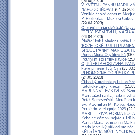
(06.05.2023)
V KVĚTNU PANNU MARII MÁ
NAPODOBŇOVAT
(04.05.2023
Vzniklo české centrum Medjugo
P. Piotr Glas - Může si Církev 
(29.04.2023)
O pravé mariánské úctě (Úryve
“CELÝ JSEM TVŮJ, MARIA 
(28.04.2023)
Plačící irská Madona požívá v
'BOŽE, OBĚTUJI TI PLAM
SRDCE PANNY MARIE ZA TU
Panna Maria Obyčtovská
(06.
Poutní místo Přibyslavice
(25.
Ó, PŘEBLAHOSLAVNÁ PANNO, ty
které přinese Tvůj Syn
(25.03.
PLNOMOCNÉ ODPUSTKY PR
(24.03.2023)
Ctihodný arcibiskup Fulton S
Katolické církvi kněžími
(15.03
MARIINA VÍTĚZSTVÍ 53: Svou 
Marii. „Zachránila ji síla modlit
Rafał Soroczyński: Mateřská 
Sv. Maximilián M. Kolbe: Naše
Poutě do Međugorje 2023
(22.
MARIE – ŽIVÁ FORMA BOHA
Koho se démoni nejvíc z lidí b
Panna Maria, vznešená Matka 
Maria je veliký příklad pro ná
KŘESŤANA MŮŽE VYCHOVAT