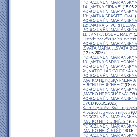
POROZUMĚNÍ MARIÁNSKÝM 
14: „MATKA CÍRKVE“
(15.05.
POROZUMĚNÍ MARIÁNSKÝM 
13: „MATKA SPASITELOVA“
(
POROZUMĚNÍ MARIÁNSKÝM 
12: „MATKA STVOŘITELOVA“
POROZUMĚNÍ MARIÁNSKÝM 
11: „MATKA DOBRÉ RADY“
(
Historie zasvěcujících svěření
POROZUMĚNÍ MARIÁNSKÝM 
„SVATÁ MARIA“, „SVATÁ BO
(12.05.2026)
POROZUMĚNÍ MARIÁNSKÝM 
10: „MATKA OBDIVUHODNÁ“
POROZUMĚNÍ MARIÁNSKÝM 
9: „MATKO LÁSKYHODNÁ / 
POROZUMĚNÍ MARIÁNSKÝM 
„MATKO NEPOSKVRNĚNÁ A
HŘÍCHU DĚDIČNÉHO“
(08.05
POROZUMĚNÍ MARIÁNSKÝM 
„MATKO NEPORUŠENÁ“
(08.
POROZUMĚNÍ MARIÁNSKÝM 
ÚVOD
(08.05.2026)
Katolický kněz: Svatí a papežo
Prostřednice všech milostí
(08
POROZUMĚNÍ MARIÁNSKÝM 
„MATKO NEJCUDNĚJŠÍ“
(07.
POROZUMĚNÍ MARIÁNSKÝM 
„MATKO NEJČISTŠÍ“
(06.05.2
POROZUMĚNÍ MARIÁNSKÝM 