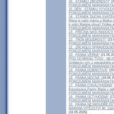
26: „STÁNKU ZBOŽNOSTI"
(2
POROZUMĚNÍ MARIÁNSKÝM 
25. DEN: „STÁNKU VYVOLE
POROZUMĚNÍ MARIÁNSKÝM 
24: „STÁNEK DUCHA SVATÉ
Maria je naše máma a Matka c
k srdci Mariina slova? (Video a
POROZUMĚNÍ MARIÁNSKÝM 
23: „PŘÍČINA NAŠÍ RADOSTI
POROZUMĚNÍ MARIÁNSKÝM 
22: „TRŮN MOUDROSTI"
(23.
POROZUMĚNÍ MARIÁNSKÝM 
21: „ZRCADLO SPRAVEDLNO
POROZUMĚNÍ MARIÁNSKÝM 
20: „PANNA VĚRNÁ“
(21.05.2
POD OCHRANU TVOU - NEJS
Svědectví víry z egyptského 
POROZUMĚNÍ MARIÁNSKÝM 
19: „PANNA DOBROTIVÁ"
(20
POROZUMĚNÍ MARIÁNSKÝM 
18: „PANNA MOCNÁ“
(18.05.2
POROZUMĚNÍ MARIÁNSKÝM 
17: „PANNA CHVÁLYHODNÁ“
Korunovace Panny Marie v neb
POROZUMĚNÍ MARIÁNSKÝM 
16: „PANNA ÚCTYHODNÁ“
(1
POROZUMĚNÍ MARIÁNSKÝM 
15: „PANNA NEJMOUDŘEJŠÍ
MARIINA VÍTĚZSTVÍ 90: Zážit
(16.05.2026)