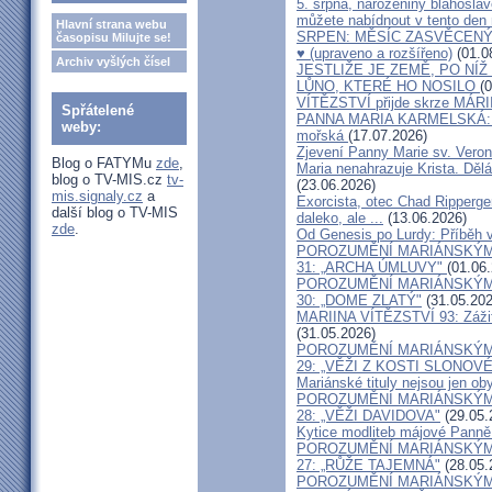
5. srpna, narozeniny blahoslav
můžete nabídnout v tento den
Hlavní strana webu
SRPEN: MĚSÍC ZASVĚCEN
časopisu Milujte se!
♥️ (upraveno a rozšířeno)
(01.0
Archiv vyšlých čísel
JESTLIŽE JE ZEMĚ, PO NÍŽ
LŮNO, KTERÉ HO NOSILO
(
VÍTĚZSTVÍ přijde skrze MÁRI
Spřátelené
PANNA MARIA KARMELSKÁ: Oc
weby:
mořská
(17.07.2026)
Zjevení Panny Marie sv. Veroni
Blog o FATYMu
zde
,
Maria nenahrazuje Krista. Děl
blog o TV-MIS.cz
tv-
(23.06.2026)
mis.signaly.cz
a
Exorcista, otec Chad Ripperge
další blog o TV-MIS
daleko, ale ...
(13.06.2026)
zde
.
Od Genesis po Lurdy: Příběh 
POROZUMĚNÍ MARIÁNSKÝM 
31: „ARCHA ÚMLUVY"
(01.06
POROZUMĚNÍ MARIÁNSKÝM 
30: „DOME ZLATÝ"
(31.05.202
MARIINA VÍTĚZSTVÍ 93: Zážit
(31.05.2026)
POROZUMĚNÍ MARIÁNSKÝM 
29: „VĚŽI Z KOSTI SLONOVÉ
Mariánské tituly nejsou jen 
POROZUMĚNÍ MARIÁNSKÝM 
28: „VĚŽI DAVIDOVA"
(29.05.
Kytice modliteb májové Panně M
POROZUMĚNÍ MARIÁNSKÝM 
27: „RŮŽE TAJEMNÁ"
(28.05.
POROZUMĚNÍ MARIÁNSKÝM 