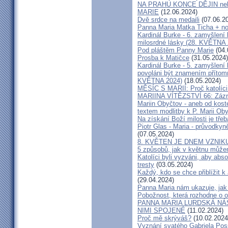
NA PRAHU KONCE DĚJIN n
MARIE
(12.06.2024)
Dvě srdce na medaili
(07.06.2
Panna Maria Matka Ticha + nov
Kardinál Burke - 6. zamyšlení
milosrdné lásky (28. KVĚTNA 
Pod pláštěm Panny Marie
(04.
Prosba k Matičce
(31.05.2024)
Kardinál Burke - 5. zamyšlen
povoláni být znamením přítom
KVĚTNA 2024)
(18.05.2024)
MĚSÍC S MARIÍ: Proč katolíci u
MARIINA VÍTĚZSTVÍ 66: Zázr
Mariin Obyčtov - aneb od koste
textem modlitby k P. Marii Ob
Na získání Boží milosti je třeb
Piotr Glas - Maria - průvodkyn
(07.05.2024)
8. KVĚTEN JE DNEM VZNIK
5 způsobů, jak v květnu můž
Katolíci byli vyzváni, aby abso
tresty
(03.05.2024)
Každý, kdo se chce přiblížit 
(29.04.2024)
Panna Maria nám ukazuje, jak m
Pobožnost, která rozhodne o 
PANNA MARIA LURDSKÁ NÁS
NIMI SPOJENÉ
(11.02.2024)
Proč mě skrýváš?
(10.02.2024
Vyznání svatého Gabriela Poss