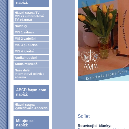
nabízí:
Hlavní strana TV-
MIS.cz (internetová
TV zdarma)
Novinky
MIS 1 zábava
MIS 2 vzdělání
MIS 3 publicist.
MIS 4 lokální
Audia hudební
Audia mluvená
Naše další
internetové televize
zdarma...
ABCD.fatym.com
nabízí:
Hlavní strana
vyhledávače Abeceda
Sdílet
Milujte se!
nabízí:
Související články: