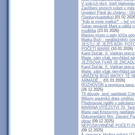
V srdcích těch, kteří blahosla
Zaslíbení prvních sobot v měs
Uvedení Páně do chrámu - Oči
(Spoluvykupitelka)
(01.02.2026
"Kdo je moje matka?" – lež vy
Satan nenávidí Marii a udělá v
modlitba
(23.01.2026)
Mariino místo u paty kříže potv
Matka Boží - nejdůležitější či
JESTLI JE JEŽÍŠ BŮH, P
POČETÍ MARIE
(10.01.2026)
Karol Dučák: II. Vatikán preci
Marie, sám však nevyhlásil pá
JEŽÍŠOVA TVÁŘ JE ZRCAD
Karol Dučák: II. Vatikán preci
Marie, sám však nevyhlásil pá
URÁŽENÍ BOŽÍ MATKY TĚ 
ARMÁDĚ…
(01.01.2026)
ROZHOVOR a promluva pana bi
(26.12.2025)
Tři důvody, proč nepřátelé Cí
Miliony poutníků dnes směřují
Představuje naději v sekulari
MARIINA VÍTĚZSTVÍ 70: Tento 
Marie nad Kristovými nepřáteli
Dokumentární film: Zjevení P
obraz
(09.12.2025)
NEPOSKVRNĚNÉ POČETÍ PANNY
(09.12.2025)
8. prosince: Hodina milosti (12