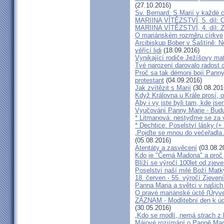
(27.10.2016)
Sv. Bernard: S Marií v každé c
MARIINA VÍTĚZSTVÍ, 5. díl:
MARIINA VÍTĚZSTVÍ, 4. díl: 
O mariánském rozměru církve
Arcibiskup Bober v Šaštíně: N
věřící lidi
(18.09.2016)
Vynikající rodiče Ježíšovy ma
Tvé narození darovalo radost 
Proč sa tak démoni bojí Panny
protestant
(04.09.2016)
Jak zvítězit s Marií
(30.08.201
Když Královna u Krále prosí, o
Aby i vy jste byli tam, kde jse
Vyučování Panny Marie - Budu
* Litmanová: nestyďme se za v
* Dechtice: Poselství lásky (+
„Pojďte se mnou do večeřadla…
(05.08.2016)
Atentáty a zasvěcení
(03.08.2
Kdo je "Černá Madona" a proč j
Blíží se výročí 100let od zje
Poselství naší milé Boží Matk
18. červen - 55. výročí Zjeve
Panna Maria a světci v našich
O pravé mariánské úctě (Úryve
ZÁZNAM - Modlitební den k úc
(30.05.2016)
„Kdo se modlí, nemá strach z
Májové rozjímání o Panně Mari