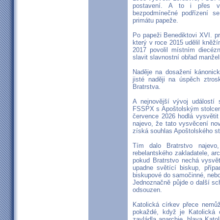
postavení. A to i přes v
bezpodmínečné podřízení se 
primátu papeže.
Po papeži Benediktovi XVI. pr
který v roce 2015 udělil kněž
2017 povolil místním diecé
slavit slavnostní obřad manžel
Naděje na dosažení kánonic
jisté naději na úspěch ztros
Bratrstva.
A nejnovější vývoj událostí 
FSSPX s Apoštolským stolcem.
července 2026 hodlá vysvětit
najevo, že tato vysvěcení no
získá souhlas Apoštolského st
Tím dalo Bratrstvo najevo
rebelantského zakladatele, arc
pokud Bratrstvo nechá vysvět
upadne světící biskup, přípa
biskupové do samočinné, nebo
Jednoznačně půjde o další sc
odsouzen.
Katolická církev přece nemůž
pokaždé, když je Katolická c
zavládla anarchie, hlava Kat