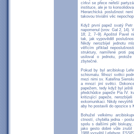
církvi se přece neřeší party
instituce, ale je to konsolidov
Hierarchická poslušnost není
takovou triviální věc nepochop
Když první papež svatý Petr v
napomenul (srov. Gal 2, 14). V
18; 2, 7–9). Apoštol Pavel n
tak, jak vypověděl poslušnos
Nikdy nerozbíjel jednotu m
věřícím příklad neposlušnost
struktury, namířené proti p
usiloval o jednotu, protož
zbytečné.
Pokud by byl arcibiskup Lefe
schismatu. Mnozí světci podro
mezi nimi sv. Kateřina Sienská
a mnozí jiní světci. Dokonc
papežem, tedy když byl ještě j
předchůdce papeže Pia IV. kvů
kritizující papeže, nerozbíjel
exkomunikaci. Nikdy nevytrhli 
aby ho postavili do opozice s
Bohužel velkému arcibiskupo
ctností, chyběla jedna - posl
spolu s dalšími pěti biskupy
jako gesto dobré vůle zruši
1988 vysvětil Lefebvre, FSSP