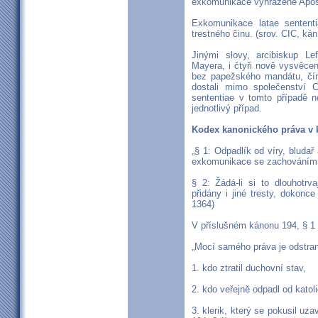
exkomunikace vyhrazené Apošto
Exkomunikace latae sentent
trestného činu. (srov. CIC, kán
Jinými slovy, arcibiskup L
Mayera, i čtyři nově vysvěce
bez papežského mandátu, čí
dostali mimo společenství 
sententiae v tomto případě n
jednotlivý případ.
Kodex kanonického práva v 
„§ 1: Odpadlík od víry, bluda
exkomunikace se zachováním p
§ 2: Žádá-li si to dlouhotrv
přidány i jiné tresty, dokonc
1364)
V příslušném kánonu 194, § 1 
„Mocí samého práva je odstran
1. kdo ztratil duchovní stav,
2. kdo veřejně odpadl od katol
3. klerik, který se pokusil uzav