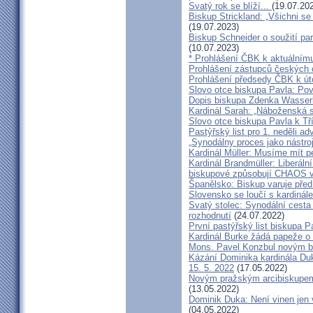
Svatý rok se blíží...
(19.07.20
Biskup Strickland: „Všichni se
(19.07.2023)
Biskup Schneider o soužití p
(10.07.2023)
* Prohlášení ČBK k aktuálnímu
Prohlášení zástupců českých c
Prohlášení předsedy ČBK k út
Slovo otce biskupa Pavla: Pov
Dopis biskupa Zdenka Wasserb
Kardinál Sarah: „Náboženská 
Slovo otce biskupa Pavla k Tří
Pastýřský list pro 1. neděli ad
„Synodálny proces jako nástro
Kardinál Müller: Musíme mít p
Kardinál Brandmüller: Liberální
biskupové způsobují CHAOS v 
Španělsko: Biskup varuje před
Slovensko se loučí s kardin
Svatý stolec: Synodální cesta
rozhodnutí
(24.07.2022)
První pastýřský list biskupa P
Kardinál Burke žádá papeže o
Mons. Pavel Konzbul novým b
Kázání Dominika kardinála Duky
15. 5. 2022
(17.05.2022)
Novým pražským arcibiskupem
(13.05.2022)
Dominik Duka: Není vinen jen vo
(04.05.2022)