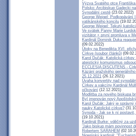
Výzva Svatého otce Františka
Polsko: Arcibiskup Gadecki na
Synodální cestě
(23.02.2022)
George Weigel: Podkopávání II
vatikánského koncilu
(19.02.2
George Weigel: Tekutý katoli
Ve svátek Panny Marie Lurdské
vizitátor + první promluva v M
Kardinál Dominik Duka reaguje
(09.02.2022)
Útoky na Benedikta XVI. přichá
Církve (soubor článků)
(09.02.
Karol Dučák: Katolická círke
ateistický komunismus odsoud
ECCLESIA DISCUTENS - Církev
Kázání pražského generálního 
25.12.2021
(26.12.2021)
Úvaha konvertity nad synodáln
Církev a vakcíny Kardinál Müll
očkování
(12.12.2021)
Modlitba za nového biskupa b
Byl jmenován nový Apoštolský 
Karol Dučák: Jaký je správný 
nauky Katolické církve?
(31.10
Synoda - Jak se k ní postavit, 
(19.10.2021)
Kardinál Burke: vděčný za uzd
'Jako biskup mám povinnost dů
Robertem SARAHEM
(02.10.2
Nigerijský kardinál: "Eucharis