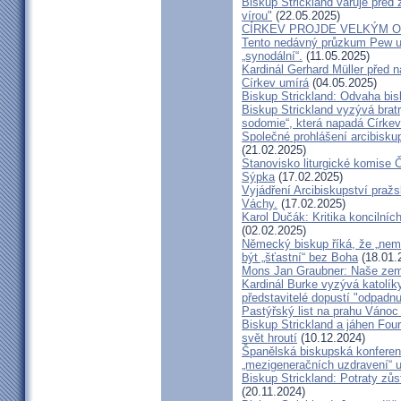
Biskup Strickland varuje před 
vírou"
(22.05.2025)
CÍRKEV PROJDE VELKÝM O
Tento nedávný průzkum Pew uk
„synodální“.
(11.05.2025)
Kardinál Gerhard Müller před 
Církev umírá
(04.05.2025)
Biskup Strickland: Odvaha bi
Biskup Strickland vyzývá bratry
sodomie“, která napadá Církev
Společné prohlášení arcibisk
(21.02.2025)
Stanovisko liturgické komise
Sýpka
(17.02.2025)
Vyjádření Arcibiskupství pra
Váchy.
(17.02.2025)
Karol Dučák: Kritika koncilníc
(02.02.2025)
Německý biskup říká, že „nem
být „šťastní“ bez Boha
(18.01.
Mons Jan Graubner: Naše ze
Kardinál Burke vyzývá katolíky,
představitelé dopustí "odpadnu
Pastýřský list na prahu Vánoc
Biskup Strickland a jáhen Four
svět hroutí
(10.12.2024)
Španělská biskupská konferenc
„mezigeneračních uzdravení“ u
Biskup Strickland: Potraty zů
(20.11.2024)