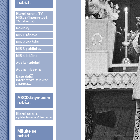
nabízí:
Hlavní strana TV-
MIS.cz (internetová
TV zdarma)
Novinky
MIS 1 zábava
MIS 2 vzdělání
MIS 3 publicist.
MIS 4 lokální
Audia hudební
Audia mluvená
Naše další
internetové televize
zdarma...
ABCD.fatym.com
nabízí:
Hlavní strana
vyhledávače Abeceda
Milujte se!
nabízí: