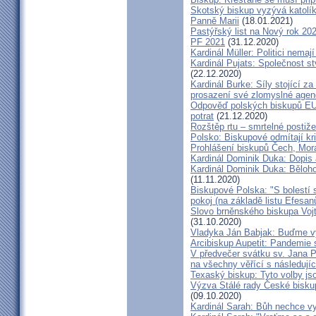
Skotský biskup vyzývá katolík
Panně Marii
(18.01.2021)
Pastýřský list na Nový rok 20
PF 2021
(31.12.2020)
Kardinál Müller: Politici nema
Kardinál Pujats: Společnost st
(22.12.2020)
Kardinál Burke: Síly stojící 
prosazení své zlomyslné agend
Odpověď polských biskupů EU p
potrat
(21.12.2020)
Rozštěp rtu – smrtelné postiž
Polsko: Biskupové odmítají kr
Prohlášení biskupů Čech, Mor
Kardinál Dominik Duka: Dopis
Kardinál Dominik Duka: Běloh
(11.11.2020)
Biskupové Polska: "S bolestí 
pokoj (na základě listu Efesa
Slovo brněnského biskupa Vojt
(31.10.2020)
Vladyka Ján Babjak: Buďme vy
Arcibiskup Aupetit: Pandemie s
V předvečer svátku sv. Jana Pa
na všechny věřící s následují
Texaský biskup: Tyto volby jso
Výzva Stálé rady České bisku
(09.10.2020)
Kardinál Sarah: Bůh nechce vy