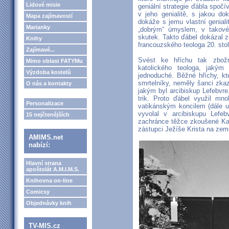
Lidové misie
geniální strategie ďábla spočí
v jeho genialitě, s jakou d
Mapa zajímavostí
dokáže s jemu vlastní geniali
Marianky
„dobrým“ úmyslem, v takové
skutek. Takto ďábel dokázal zl
Knihy
francouzského teologa 20. stol
Zajímavé...
Svést ke hříchu tak zbožn
Mimo oblast FATYMu
katolického teologa, jakým
Výzdoba kostelů
jednoduché. Běžné hříchy, kt
smrtelníky, neměly šanci zka
O nás a kontakty
jakým byl arcibiskup Lefebvr
trik. Proto ďábel využil mn
Personalizace
vatikánským koncilem (dále 
vyvolal v arcibiskupu Lefe
15 nejčtenějších
zachránce těžce zkoušené Kato
zástupci Ježíše Krista na zem
AMIMS.net
nabízí:
Hlavní strana
apoštolát A.M.I.M.S.
Knihovna on-line
Comicsy
Objednávky knih
TV-MIS.cz