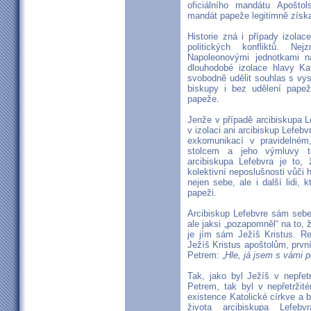
oficiálního mandátu Apoštol
mandát papeže legitimně získa
Historie zná i případy izol
politických konfliktů. N
Napoleonovými jednotkami n
dlouhodobé izolace hlavy K
svobodně udělit souhlas s vy
biskupy i bez udělení pape
papeže.
Jenže v případě arcibiskupa L
v izolaci ani arcibiskup Lefeb
exkomunikací v pravidelném
stolcem a jeho výmluvy t
arcibiskupa Lefebvra je to
kolektivní neposlušnosti vůči 
nejen sebe, ale i další lidi, 
papeži.
Arcibiskup Lefebvre sám sebe 
ale jaksi „pozapomněl“ na to,
je jím sám Ježíš Kristus. Reb
Ježíš Kristus apoštolům, prv
Petrem: „
Hle, já jsem s vámi 
Tak, jako byl Ježíš v nepře
Petrem, tak byl v nepřetržit
existence Katolické církve a b
života arcibiskupa Lefebv