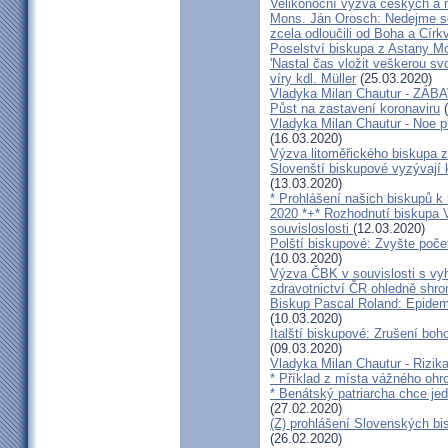
Velikonoční výzva českých a
Mons. Ján Orosch: Nedejme se 
zcela odloučili od Boha a Církv
Poselství biskupa z Astany M
'Nastal čas vložit veškerou sv
víry kdl. Müller
(25.03.2020)
Vladyka Milan Chautur - ZÁ
Půst na zastavení koronaviru
(
Vladyka Milan Chautur - Noe p
(16.03.2020)
Výzva litoměřického biskupa z
Slovenští biskupové vyzývají 
(13.03.2020)
* Prohlášení našich biskupů k
2020 *+* Rozhodnutí biskupa V
souvisloslosti
(12.03.2020)
Polští biskupové: Zvyšte poče
(10.03.2020)
Výzva ČBK v souvislosti s vy
zdravotnictví ČR ohledně shr
Biskup Pascal Roland: Epidem
(10.03.2020)
Italští biskupové: Zrušení boh
(09.03.2020)
Vladyka Milan Chautur - Rizika
* Příklad z místa vážného o
* Benátský patriarcha chce je
(27.02.2020)
(Z) prohlášení Slovenských b
(26.02.2020)