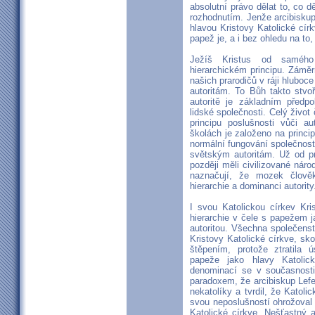
absolutní právo dělat to, co d
rozhodnutím. Jenže arcibiskup
hlavou Kristovy Katolické cír
papež je, a i bez ohledu na to,
Ježíš Kristus od samého 
hierarchickém principu. Záměr
našich prarodičů v ráji hluboc
autoritám. To Bůh takto stvoř
autoritě je základním předp
lidské společnosti. Celý život
principu poslušnosti vůči au
školách je založeno na princip
normální fungování společnosti
světským autoritám. Už od pr
později měli civilizované ná
naznačují, že mozek člově
hierarchie a dominanci autority
I svou Katolickou církev Kri
hierarchie v čele s papežem ja
autoritou. Všechna společenst
Kristovy Katolické církve, s
štěpením, protože ztratila ú
papeže jako hlavy Katolick
denominací se v současnosti
paradoxem, že arcibiskup Lef
nekatolíky a tvrdil, že Katoli
svou neposlušností ohrožoval i
Katolické církve. Nešťastný 