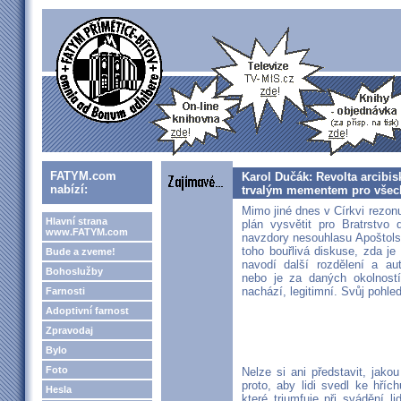
FATYM.com
Karol Dučák: Revolta arcibi
nabízí:
trvalým mementem pro všech
Mimo jiné dnes v Církvi rezon
Hlavní strana
plán vysvětit pro Bratrstvo
www.FATYM.com
navzdory nesouhlasu Apoštols
toho bouřlivá diskuse, zda je
Bude a zveme!
navodí další rozdělení a au
Bohoslužby
nebo je za daných okolnost
nachází, legitimní. Svůj pohle
Farnosti
Adoptivní farnost
Zpravodaj
Bylo
Foto
Nelze si ani představit, jako
proto, aby lidi svedl ke hřích
Hesla
které triumfuje při svádění l