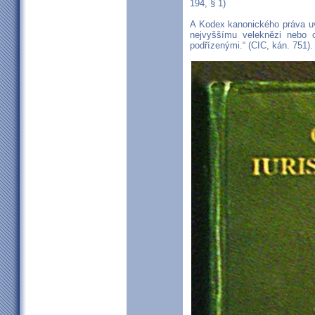
194, § 1)
A Kodex kanonického práva uvá
nejvyššímu veleknězi nebo o
podřízenými.“ (CIC, kán. 751).