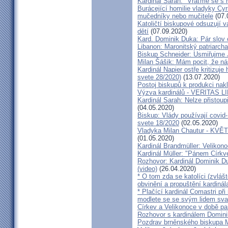
Kardinál Sarah: "Vraťme se s r
Burácející homilie vladyky Cyri
mučedníky nebo mučitele
(07.
Katoličtí biskupové odsuzují v
dětí
(07.09.2020)
Kard. Dominik Duka: Pár slov 
Libanon: Maronitský patriarch
Biskup Schneider: Usmiřujme J
Milan Šášik: Mám pocit, že n
Kardinál Napier ostře kritizuje
svete 28/2020)
(13.07.2020)
Postoj biskupů k produkci nakl
Výzva kardinálů - VERITAS L
Kardinál Sarah: Nelze přistoup
(04.05.2020)
Biskup: Vlády používají covid-
svete 18/2020
(02.05.2020)
Vladyka Milan Chautur - KVĚT
(01.05.2020)
Kardinál Brandmüller: Velikon
Kardinál Müller: "Pánem Církve
Rozhovor: Kardinál Dominik 
(video)
(26.04.2020)
* O tom zda se katolíci (zvláš
obvinění a propuštění kardinál
* Plačící kardinál Comastri při
modlete se se svým lidem sva
Církev a Velikonoce v době p
Rozhovor s kardinálem Domin
Pozdrav brněnského biskupa M