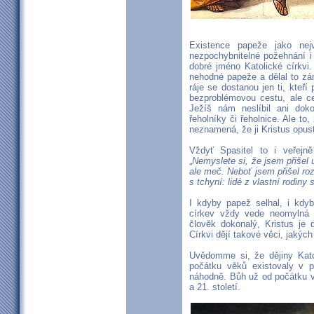
Existence papeže jako nejv
nezpochybnitelné požehnání i 
dobré jméno Katolické církvi
nehodné papeže a dělal to zám
ráje se dostanou jen ti, kteří 
bezproblémovou cestu, ale ce
Ježíš nám neslíbil ani dok
řeholníky či řeholnice. Ale to
neznamená, že ji Kristus opust
Vždyť Spasitel to i veřejn
„
Nemyslete si, že jsem přišel 
ale meč. Neboť jsem přišel ro
s tchyní: lidé z vlastní rodiny
I kdyby papež selhal, i kdyb
církev vždy vede neomylná 
člověk dokonalý, Kristus je
Církvi dějí takové věci, jakýc
Uvědomme si, že dějiny Katol
počátku věků existovaly v 
náhodně. Bůh už od počátku v
a 21. století.