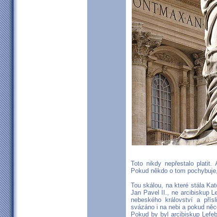
Toto nikdy nepřestalo platit
Pokud někdo o tom pochybuje,
Tou skálou, na které stála Ka
Jan Pavel II., ne arcibiskup L
nebeského království a pří
svázáno i na nebi a pokud něc
Pokud by byl arcibiskup Lefeb