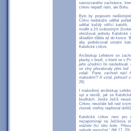
samozvaného zachránce, který
církev nepatří nám, ale Bohu.
Bylo by projevem nedůstojn
Církvi nedokáže udělat pořá
udělat každý věřící katolík
modlit a žít svátostným živote
ohrožovat jednotu Katolické 
úkladům ďábla až do konce. B
aby podněcovali ostatní kato
Katolické církve.
Arcibiskup Lefebvre se zach
plavby v bouři, o které se v P
jeho učedníci ho následovali.
se vlny převalovaly přes loď.
volali: ‘Pane, zachraň nás! 
malověrní?’ A vstal, pohrozil vi
26)
I malověrný arcibiskup Lefebv
spí a nevidí, jak se Katolick
bouřkách. Jenže Ježíš neustá
Církev, neustále bdí nad svý
zlomek vteřiny nepřestal dohlí
Katolická církev není pro 
nezapomínají na Ježíšova sl
můžete říci této hoře: ‘Pře
nebude nemožné.
“ (Mt 17, 20).