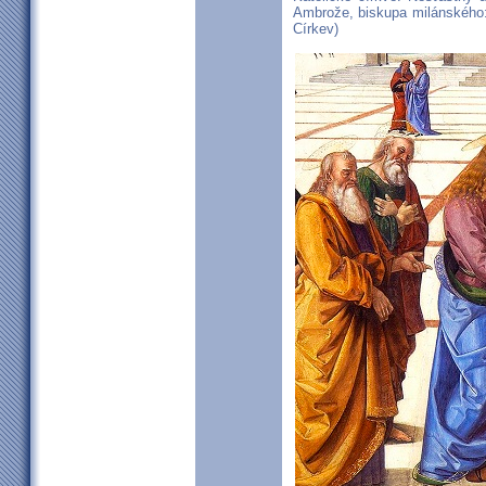
Ambrože, biskupa milánského:
Církev)