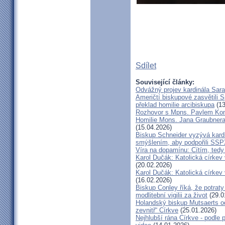
Sdílet
Související články:
Odvážný projev kardinála Sar
Američtí biskupové zasvětili 
překlad homilie arcibiskupa
(13
Rozhovor s Mpns. Pavlem Ko
Homilie Mons. Jana Graubnera 
(15.04.2026)
Biskup Schneider vyzývá kardi
smýšlením, aby podpořili SS
Víra na dopamínu: Cítím, ted
Karol Dučák: Katolická církev v
(20.02.2026)
Karol Dučák: Katolická církev v
(16.02.2026)
Biskup Conley říká, že potrat
modlitební vigilii za život
(29.0
Holandský biskup Mutsaerts ods
zevnitř“ Církve
(25.01.2026)
Nejhlubší rána Církve - podle