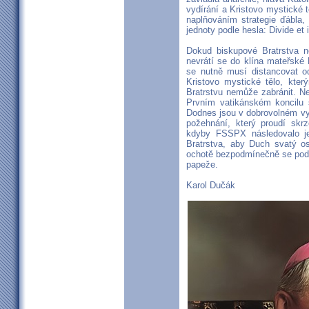
vydírání a Kristovo mystické 
naplňováním strategie ďábla, k
jednoty podle hesla: Divide et 
Dokud biskupové Bratrstva n
nevrátí se do klína mateřské 
se nutně musí distancovat
Kristovo mystické tělo, kter
Bratrstvu nemůže zabránit. Ne
Prvním vatikánském koncilu se
Dodnes jsou v dobrovolném v
požehnání, který proudí skrz
kdyby FSSPX následovalo jej
Bratrstva, aby Duch svatý osv
ochotě bezpodmínečně se podříd
papeže.
Karol Dučák