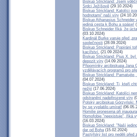
Biskup Strickland: Jsem vděčn
Srdci Ježíšově
(29.10.2024)
Biskup Strickland: Katolíci jso
hodnotami“ naší víry
(24.10.20
Biskup Athanasius Schneider vy
jediná cesta k Bohu a spáse!
(
Biskup Schneider říká, že úct
(03.10.2024)
Kardinál Burke varuje před „pr
společnosti
(28.09.2024)
Biskup Strickland: Popírání to
kacířství.
(21.09.2024)
Biskup Strickland: Pius X. by
depozit víry
(14.09.2024)
Připomínky arcibiskupa Jana 
vzdělávacích programů pro pře
Biskup Strickland: Pamatujte,
(04.07.2024)
Biskup Strickland: Ti, kteří ch
nežijí
(17.06.2024)
Biskup Strickland: Katolíci ne
odstranění nadpřirozené víry
(0
Polský arcibiskup Górzyński: 
by se vyplatilo umírat!
(06.05.
Homilie pronesena při inaugur
Homofobie "neexistuje", říká 
(16.03.2024)
Biskup Strickland: "Naší jedin
dar od Boha
(15.02.2024)
Pastýřský list pro neděli pře