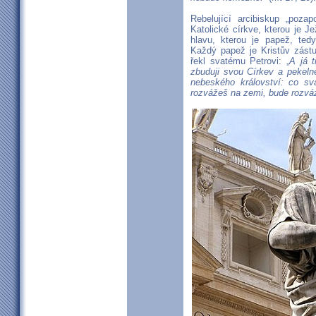
Rebelující arcibiskup „poza
Katolické církve, kterou je Je
hlavu, kterou je papež, tedy
Každý papež je Kristův zás
řekl svatému Petrovi: „
A já t
zbuduji svou Církev a pekeln
nebeského království: co s
rozvážeš na zemi, bude rozvá