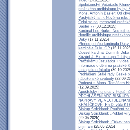
video
(14.01.2026)
Společenství Večeřadlo Křeno
pražského arcibiskupa by byl 
Mons. Antonín Basler: Od chvíl
Pastýřský list k Novému roku
Čeká se na jmenování pražské
Basler ??
(30.12.2025)
Kardinál Leo Burke: Nes její p
Homilie arcibiskupa pražského
Duky
(17.11.2025)
Přenos pohřbu kardinála Duky
kardinála Duku OP
(15.11.2025
Odešel kardinál Dominik Duka 
Kázání J. Ex. biskupa T. Lity
Pražskému Jezulátku + videa 
Informace o dění na pražské Ka
teologickou fakultu
(30.10.202
Prohlášení Stálé rady České b
náboženské svobody
(22.09.2
Podcast s Mons. Tomášem Ho
(12.09.2025)
Apoštolský nuncius v Hoješín
PROHLÁŠENÍ ARCIBISKUPA
NÁPRAVY VE VĚCI JEDNÁNÍ
KRÁLÍČKOVÉ, Ph.D. vůči KT
Biskup Strickland: Poučení 
Biskup Strickland: „Poklad ví
(29.05.2025)
Biskup Strickland: „Církev nen
přijímání
(25.05.2025)