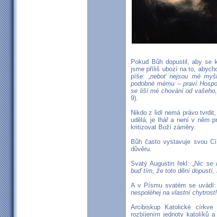
Pokud Bůh dopustil, aby se 
jsme příliš ubozí na to, aby
píše: „
neboť nejsou mé myšl
podobné mému – praví Hospodi
se liší mé chování od vašeho
9).
Nikdo z lidí nemá právo tvrd
udělá, je lhář a není v něm 
kritizovat Boží záměry.
Bůh často vystavuje svou C
důvěru.
Svatý Augustin řekl: „
Nic se 
buď tím, že toto dění dopustí,
A v Písmu svatém se uvádí:
nespoléhej na vlastní chytrost!
Arcibiskup Katolické církve
rozbíjením jednoty katolíků 