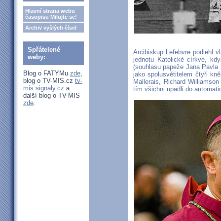
Hlavní strana webu
časopisu Milujte se!
Archiv vyšlých čísel
Spřátelené
Arcibiskup Lefebvre podlehl vl
weby:
jednotu Katolické církve, k
(souhlasu papeže Jana Pavla 
Blog o FATYMu
zde
,
jako spolusvětitelem čtyři kně
blog o TV-MIS.cz
tv-
Mallerais, Richard Williamso
mis.signaly.cz
a
tím všichni upadli do automat
další blog o TV-MIS
zde
.