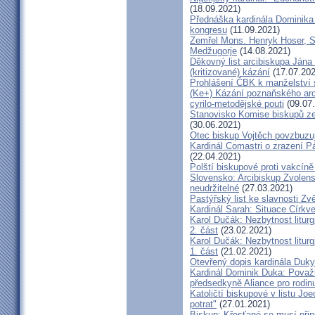
(18.09.2021)
Přednáška kardinála Dominika
kongresu
(11.09.2021)
Zemřel Mons. Henryk Hoser, SA
Medžugorje
(14.08.2021)
Děkovný list arcibiskupa Ján
(kritizované) kázání
(17.07.202
Prohlášení ČBK k manželství 
(Ke+) Kázání poznaňského arc
cyrilo-metodějské pouti
(09.07
Stanovisko Komise biskupů zem
(30.06.2021)
Otec biskup Vojtěch povzbuzu
Kardinál Comastri o zrazení 
(22.04.2021)
Polští biskupové proti vakcíně
Slovensko: Arcibiskup Zvolens
neudržitelné
(27.03.2021)
Pastýřský list ke slavnosti Z
Kardinál Sarah: Situace Církve
Karol Dučák: Nezbytnost litur
2. část
(23.02.2021)
Karol Dučák: Nezbytnost litur
1. část
(21.02.2021)
Otevřený dopis kardinála Duky
Kardinál Dominik Duka: Považu
předsedkyně Aliance pro rodin
Katoličtí biskupové v listu Jo
potrat"
(27.01.2021)
Biskup: Křesťané se musí přip