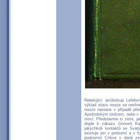
Rebelující arcibiskup Lefeb
výklad stavu nouze se neshod
nouze nastane v případě pře
Apoštolským stolcem, nebo v 
mocí. Představme si zemi, ja
dojde k zákazu činnosti Ka
jakýchkoli kontaktů se Svat
existuje jen v podzemí a v 
podzemní Církve v dané zem