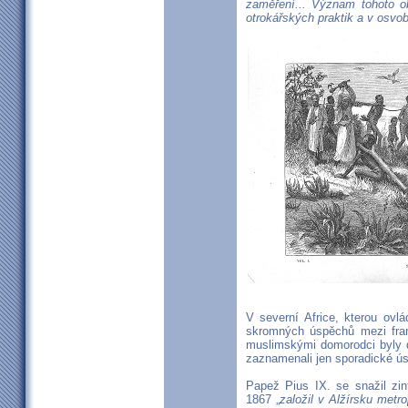
zaměření... Význam tohoto o
otrokářských praktik a v osvo
V severní Africe, kterou ovlád
skromných úspěchů mezi fran
muslimskými domorodci byly d
zaznamenali jen sporadické ú
Papež Pius IX. se snažil zint
1867 „
založil v Alžírsku metro