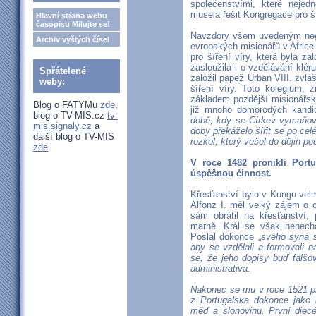
společenstvími, které neje
musela řešit Kongregace pro ší
Hlavní strana webu
časopisu Milujte se!
Navzdory všem uvedeným neg
Archiv vyšlých čísel
evropských misionářů v Africe
pro šíření víry, která byla 
zasloužila i o vzdělávání klé
Spřátelené
založil papež Urban VIII. zvlá
weby:
šíření víry. Toto kolegium,
základem pozdější misionářsk
Blog o FATYMu
zde
,
již mnoho domorodých kandid
blog o TV-MIS.cz
tv-
době, kdy se Církev vymaňova
mis.signaly.cz
a
doby překáželo šířit se po cel
další blog o TV-MIS
rozkol, který vešel do dějin 
zde
.
V roce 1482 pronikli Port
úspěšnou činnost.
Křesťanství bylo v Kongu vel
Alfonz I. měl velký zájem o 
sám obrátil na křesťanství, 
marně. Král se však nenechal
Poslal dokonce „
svého syna s
aby se vzdělali a formovali 
se, že jeho dopisy buď falšov
administrativa.
Nakonec se mu v roce 1521 pře
z Portugalska dokonce jako b
měď a slonovinu. První diec