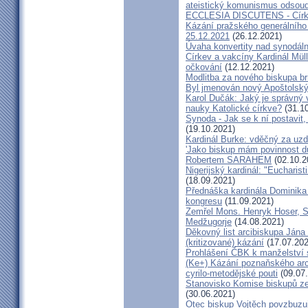
ateistický komunismus odsoud
ECCLESIA DISCUTENS - Církev
Kázání pražského generálního 
25.12.2021
(26.12.2021)
Úvaha konvertity nad synodáln
Církev a vakcíny Kardinál Müll
očkování
(12.12.2021)
Modlitba za nového biskupa b
Byl jmenován nový Apoštolský 
Karol Dučák: Jaký je správný 
nauky Katolické církve?
(31.10
Synoda - Jak se k ní postavit, 
(19.10.2021)
Kardinál Burke: vděčný za uzd
'Jako biskup mám povinnost dů
Robertem SARAHEM
(02.10.2
Nigerijský kardinál: "Eucharis
(18.09.2021)
Přednáška kardinála Dominika
kongresu
(11.09.2021)
Zemřel Mons. Henryk Hoser, SA
Medžugorje
(14.08.2021)
Děkovný list arcibiskupa Ján
(kritizované) kázání
(17.07.202
Prohlášení ČBK k manželství 
(Ke+) Kázání poznaňského arc
cyrilo-metodějské pouti
(09.07
Stanovisko Komise biskupů zem
(30.06.2021)
Otec biskup Vojtěch povzbuzu