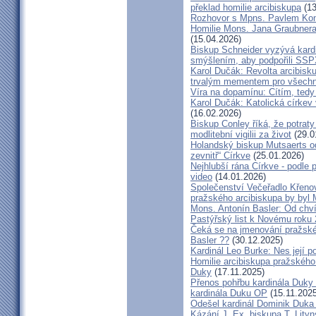
překlad homilie arcibiskupa
(13
Rozhovor s Mpns. Pavlem Ko
Homilie Mons. Jana Graubnera 
(15.04.2026)
Biskup Schneider vyzývá kardi
smýšlením, aby podpořili SS
Karol Dučák: Revolta arcibisk
trvalým mementem pro všechny
Víra na dopamínu: Cítím, ted
Karol Dučák: Katolická církev v
(16.02.2026)
Biskup Conley říká, že potrat
modlitební vigilii za život
(29.0
Holandský biskup Mutsaerts ods
zevnitř“ Církve
(25.01.2026)
Nejhlubší rána Církve - podle
video
(14.01.2026)
Společenství Večeřadlo Křeno
pražského arcibiskupa by byl 
Mons. Antonín Basler: Od chvíl
Pastýřský list k Novému roku
Čeká se na jmenování pražské
Basler ??
(30.12.2025)
Kardinál Leo Burke: Nes její p
Homilie arcibiskupa pražského
Duky
(17.11.2025)
Přenos pohřbu kardinála Duky
kardinála Duku OP
(15.11.2025
Odešel kardinál Dominik Duka 
Kázání J. Ex. biskupa T. Lity