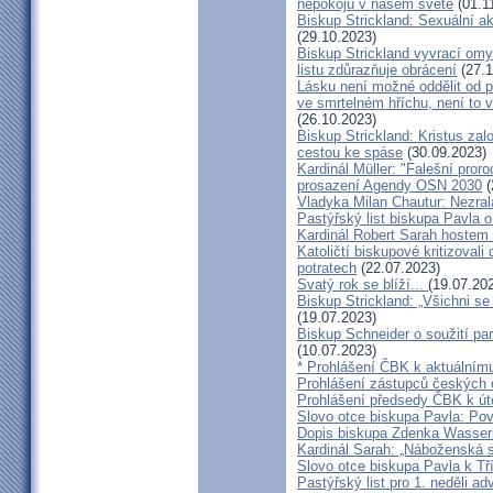
nepokojů v našem světě
(01.1
Biskup Strickland: Sexuální ak
(29.10.2023)
Biskup Strickland vyvrací omyl
listu zdůrazňuje obrácení
(27.1
Lásku není možné oddělit od p
ve smrtelném hříchu, není to 
(26.10.2023)
Biskup Strickland: Kristus zalo
cestou ke spáse
(30.09.2023)
Kardinál Müller: "Falešní pror
prosazení Agendy OSN 2030
(
Vladyka Milan Chautur: Nezra
Pastýřský list biskupa Pavla o
Kardinál Robert Sarah hostem 
Katoličtí biskupové kritizovali
potratech
(22.07.2023)
Svatý rok se blíží...
(19.07.20
Biskup Strickland: „Všichni se
(19.07.2023)
Biskup Schneider o soužití p
(10.07.2023)
* Prohlášení ČBK k aktuálnímu
Prohlášení zástupců českých c
Prohlášení předsedy ČBK k út
Slovo otce biskupa Pavla: Pov
Dopis biskupa Zdenka Wasserb
Kardinál Sarah: „Náboženská 
Slovo otce biskupa Pavla k Tří
Pastýřský list pro 1. neděli ad