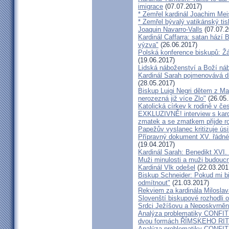
imigrace
(07.07.2017)
* Zemřel kardinál Joachim Mei
* Zemřel bývalý vatikánský ti
Joaquin Navarro-Valls
(07.07.2
Kardinál Caffarra: satan hází B
výzva"
(26.06.2017)
Polská konference biskupů: Žá
(19.06.2017)
Lidská náboženství a Boží ná
Kardinál Sarah pojmenovává dik
(28.05.2017)
Biskup Luigi Negri dětem z Ma
nerozezná již více Zlo"
(26.05.
Katolická církev k rodině v če
EXKLUZIVNĚ! interview s kar
zmatek a se zmatkem přijde ro
Papežův vyslanec kritizuje úsi
Přípravný dokument XV. řádné
(19.04.2017)
Kardinál Sarah: Benedikt XVI
Muži minulosti a muži budoucno
Kardinál Vlk odešel
(22.03.201
Biskup Schneider: Pokud mi bi
odmítnout"
(21.03.2017)
Rekviem za kardinála Milosla
Slovenští biskupové rozhodli
Srdci Ježíšovu a Neposkvrně
Analýza problematiky CON
dvou formách ŘÍMSKEHO RITU
Analýza problematiky CON