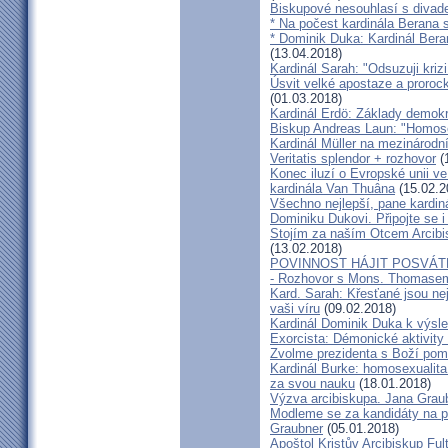
Biskupové nesouhlasí s divadel
* Na počest kardinála Berana 
* Dominik Duka: Kardinál Beran
(13.04.2018)
Kardinál Sarah: "Odsuzuji kriz
Úsvit velké apostaze a proroc
(01.03.2018)
Kardinál Erdö: Základy demokra
Biskup Andreas Laun: "Homos
Kardinál Müller na mezinárodní
Veritatis splendor + rozhovor
(
Konec iluzí o Evropské unii ve
kardinála Van Thuâna
(15.02.2
Všechno nejlepší, pane kardiná
Dominiku Dukovi. Připojte se i
Stojím za naším Otcem Arcib
(13.02.2018)
POVINNOST HÁJIT POSVÁT
- Rozhovor s Mons. Thomase
Kard. Sarah: Křesťané jsou ne
vaši víru
(09.02.2018)
Kardinál Dominik Duka k výsl
Exorcista: Démonické aktivity
Zvolme prezidenta s Boží pom
Kardinál Burke: homosexualita
za svou nauku
(18.01.2018)
Výzva arcibiskupa. Jana Grau
Modleme se za kandidáty na pr
Graubner
(05.01.2018)
Apoštol Kristův Arcibiskup Ful