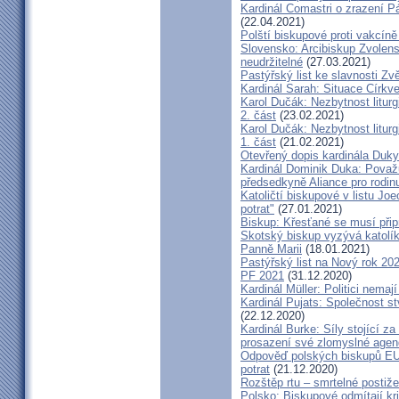
Kardinál Comastri o zrazení 
(22.04.2021)
Polští biskupové proti vakcíně
Slovensko: Arcibiskup Zvolens
neudržitelné
(27.03.2021)
Pastýřský list ke slavnosti Z
Kardinál Sarah: Situace Církve
Karol Dučák: Nezbytnost litur
2. část
(23.02.2021)
Karol Dučák: Nezbytnost litur
1. část
(21.02.2021)
Otevřený dopis kardinála Duky
Kardinál Dominik Duka: Považu
předsedkyně Aliance pro rodin
Katoličtí biskupové v listu Jo
potrat"
(27.01.2021)
Biskup: Křesťané se musí přip
Skotský biskup vyzývá katolík
Panně Marii
(18.01.2021)
Pastýřský list na Nový rok 20
PF 2021
(31.12.2020)
Kardinál Müller: Politici nema
Kardinál Pujats: Společnost st
(22.12.2020)
Kardinál Burke: Síly stojící 
prosazení své zlomyslné agend
Odpověď polských biskupů EU p
potrat
(21.12.2020)
Rozštěp rtu – smrtelné postiž
Polsko: Biskupové odmítají kr