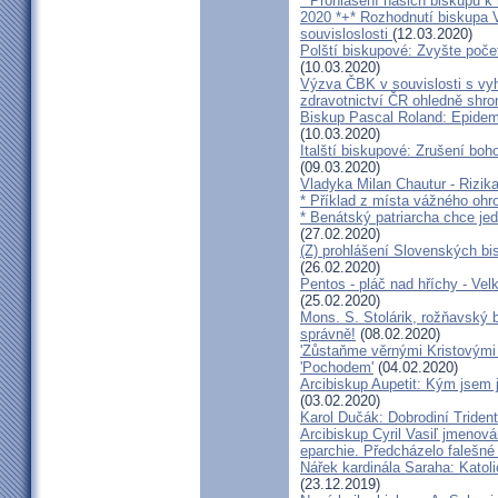
* Prohlášení našich biskupů k
2020 *+* Rozhodnutí biskupa V
souvisloslosti
(12.03.2020)
Polští biskupové: Zvyšte poče
(10.03.2020)
Výzva ČBK v souvislosti s vy
zdravotnictví ČR ohledně shr
Biskup Pascal Roland: Epidem
(10.03.2020)
Italští biskupové: Zrušení boh
(09.03.2020)
Vladyka Milan Chautur - Rizika
* Příklad z místa vážného o
* Benátský patriarcha chce je
(27.02.2020)
(Z) prohlášení Slovenských b
(26.02.2020)
Pentos - pláč nad hříchy - Ve
(25.02.2020)
Mons. S. Stolárik, rožňavský
správně!
(08.02.2020)
'Zůstaňme věrnými Kristovými 
'Pochodem'
(04.02.2020)
Arcibiskup Aupetit: Kým jsem 
(03.02.2020)
Karol Dučák: Dobrodiní Triden
Arcibiskup Cyril Vasiľ jmenov
eparchie. Předcházelo falešné
Nářek kardinála Saraha: Katoli
(23.12.2019)