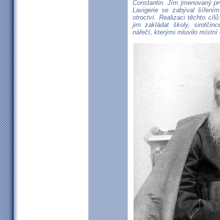
Constantin. Jím jmenovaný prvn
Lavigerie se zabýval šířením
otroctví. Realizaci těchto cíl
jim zakládat školy, sirotči
nářečí, kterými mluvilo místní