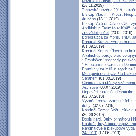
Nová kniha biskupa A. Schneid
(26.11.2019)
Trnavská novéna 2019 - kázá
Biskup Vlastimil Kročil: Nesp
druhého
(13.11.2019)
Biskup Vojtěch Cikrle k 30. v
Arcibiskup Tasmánie: Kněží n
zpovědní pečeť
(20.09.2019)
Bohoslužba za Mons. ThDr. Ja
Kardinál Sarah: Evropa nepozn
(01.09.2019)
Kardinál Sarah: Človek na kol
Arcibiskup varuje před veřejn
* Prohlášení předsedy polskéh
* Připojení se kardinála Domi
Promluvy ze mší svatých na Ml
Mou povinností jakožto biskup
Sarahem
(01.08.2019)
Cenná slova útěchy vzácného 
Ježíšova
(08.07.2019)
Odpověď Kardinála Dominika D
(02.07.2019)
Vyznání pravd vztahujících se
doby.
(02.07.2019)
Kardinál Sarah: Svět i církev u
(26.06.2019)
Dopis kard. Duky primátoru Hř
Postačí, když bude papež Fran
Kardinálové a biskupové vydali 
24/2019)
(17.06.2019)