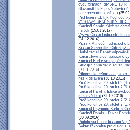
dvou formách ŘÍMSKÉHO RIT
Slovenští biskupové otevřeně:
permanentním konfliktu
(25.02
Prohlášení ČBK k Pochodu pro 
VÝSTAVA BRNĚNSKÁ DIECÉ
Kardinál Sarah: Když se obrát
národy
(15.01.2017)
Výzva České biskupské konfer
(31.12.2016)
Přání k Vánocům od našeho b
Biskup Schneider: Církev již 
Horké téma! Papež odpověděl 
Kardinálové prosí papeže o vys
Kardinál Burke varuje před d
Biskup Schneider o soužití p
(08.11.2016)
Připomínka reformace jako hi
než k oslavám
(30.10.2016)
Proč koncil ve 20. století? (4. 
Proč koncil ve 20. století? (3. 
Kardinál Parolin: lidská svobo
jeho svědomí
(23.10.2016)
Proč koncil ve 20. století? (2. 
Proč koncil ve 20. století? (1. 
Kardinál Raymond Burke v Čes
Kardinál Dominik Duka: Potře
(30.09.2016)
Poděkování otce biskupa Vojt
Sekretář komise pro dialog s l