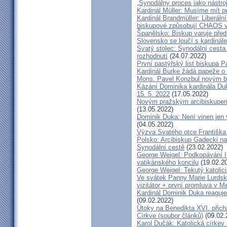
„Synodálny proces jako nástro
Kardinál Müller: Musíme mít p
Kardinál Brandmüller: Liberální
biskupové způsobují CHAOS v 
Španělsko: Biskup varuje před
Slovensko se loučí s kardin
Svatý stolec: Synodální cesta
rozhodnutí
(24.07.2022)
První pastýřský list biskupa P
Kardinál Burke žádá papeže o
Mons. Pavel Konzbul novým b
Kázání Dominika kardinála Duky
15. 5. 2022
(17.05.2022)
Novým pražským arcibiskupem
(13.05.2022)
Dominik Duka: Není vinen jen vo
(04.05.2022)
Výzva Svatého otce Františka
Polsko: Arcibiskup Gadecki na
Synodální cestě
(23.02.2022)
George Weigel: Podkopávání II
vatikánského koncilu
(19.02.2
George Weigel: Tekutý katoli
Ve svátek Panny Marie Lurdské
vizitátor + první promluva v M
Kardinál Dominik Duka reaguje
(09.02.2022)
Útoky na Benedikta XVI. přichá
Církve (soubor článků)
(09.02.
Karol Dučák: Katolická círke