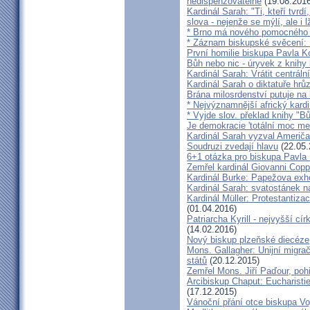
nedispenzovatelné
(19.08.2016
Kardinál Sarah: "Ti, kteří tvrd
slova - nejenže se mýlí, ale i l
* Brno má nového pomocného b
* Záznam biskupské svěcení: B
První homilie biskupa Pavla K
Bůh nebo nic - úryvek z knihy
Kardinál Sarah: Vrátit centrální
Kardinál Sarah o diktatuře hr
Brána milosrdenství putuje na
* Nejvýznamnější africký kardi
* Vyjde slov. překlad knihy "B
Je demokracie 'totální moc me
Kardinál Sarah vyzval Američ
Soudruzi zvedají hlavu
(22.05.
6+1 otázka pro biskupa Pavla
Zemřel kardinál Giovanni Cop
Kardinál Burke: Papežova exh
Kardinál Sarah: svatostánek n
Kardinál Müller: Protestantiza
(01.04.2016)
Patriarcha Kyrill - nejvyšší cí
(14.02.2016)
Nový biskup plzeňské diecéze
Mons. Gallagher: Unijní migrač
států
(20.12.2015)
Zemřel Mons. Jiří Paďour, poh
Arcibiskup Chaput: Eucharisti
(17.12.2015)
Vánoční přání otce biskupa Vo