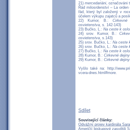
21)
mercedariáni
, označováni
Řád milosrdenství – La orden
řád, který byl založený v r
účelem výkupu zajatců a posil
22) Kumor, B.:
Cirkevné
osvietenstva,
s. 142-143)
23) Bučko, L.:
Na ceste k oslo
24) srov. Kumor, B.:
Cirke
osvietenstva
, s.143)
25) srov. Bučko, L.:
Na ceste k
26) srov. Bučko, L.:
Na ceste k
27) Bučko, L.:
Na ceste k oslo
28) Kumor, B.:
Cirkevné dejin
29) Kumor, B.:
Cirkevné dejin
Vyšlo také na: http://www.prie
vcera-dnes.html#more.
Sdílet
Související články:
Odvážný projev kardinála Sar
Američtí biskupové zasvětili 