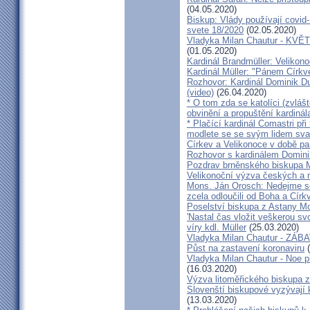
(04.05.2020)
Biskup: Vlády používají covid-
svete 18/2020
(02.05.2020)
Vladyka Milan Chautur - KVĚT
(01.05.2020)
Kardinál Brandmüller: Velikon
Kardinál Müller: "Pánem Církve
Rozhovor: Kardinál Dominik 
(video)
(26.04.2020)
* O tom zda se katolíci (zvláš
obvinění a propuštění kardinál
* Plačící kardinál Comastri při
modlete se se svým lidem sva
Církev a Velikonoce v době p
Rozhovor s kardinálem Domin
Pozdrav brněnského biskupa M
Velikonoční výzva českých a
Mons. Ján Orosch: Nedejme se 
zcela odloučili od Boha a Církv
Poselství biskupa z Astany M
'Nastal čas vložit veškerou sv
víry kdl. Müller
(25.03.2020)
Vladyka Milan Chautur - ZÁ
Půst na zastavení koronaviru
(
Vladyka Milan Chautur - Noe p
(16.03.2020)
Výzva litoměřického biskupa z
Slovenští biskupové vyzývají 
(13.03.2020)