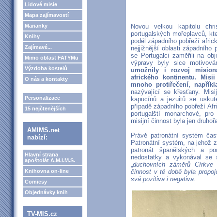
Lidové misie
Mapa zajímavostí
Marianky
Novou velkou kapitolu chri
portugalských mořeplavců, kt
Knihy
podél západního pobřeží afric
Zajímavé...
nejjižnější oblasti západního 
se Portugalci zaměřili na obj
Mimo oblast FATYMu
výpravy byly sice motivová
Výzdoba kostelů
umožnily i rozvoj mision
afrického kontinentu. Mis
O nás a kontakty
mnoho protiřečení, napřík
nazývající se křesťany. Misij
Personalizace
kapucínů a jezuitů se usku
případě západního pobřeží Afr
15 nejčtenějších
portugalští monarchové, pro 
misijní činnost byla jen druhoř
AMIMS.net
Právě patronátní systém čast
nabízí:
Patronátní systém, na jehož z
patronát španělských a po
Hlavní strana
nedostatky a vykonával se s
apoštolát A.M.I.M.S.
„
duchovních záměrů Církve
Knihovna on-line
činnost v té době byla propo
svá pozitiva i negativa.
Comicsy
Objednávky knih
TV-MIS.cz