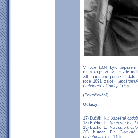
V roce 1884 bylo papežem L
arcibiskupství. Misie zde měl
XIII. nicméně podnikl i další
roce 1891 založil „
apoštolsk
prefekturu v Gardaji.
“ (29)
(Pokračování)
Odkazy:
17) Dučák, K.:
Úspešné obdobie
18) Bučko, L.:
Na ceste k oslo
19) Bučko, L.:
Na ceste k oslo
20) Kumor, B.:
Cirkevné
osvietenstva
, s. 143)