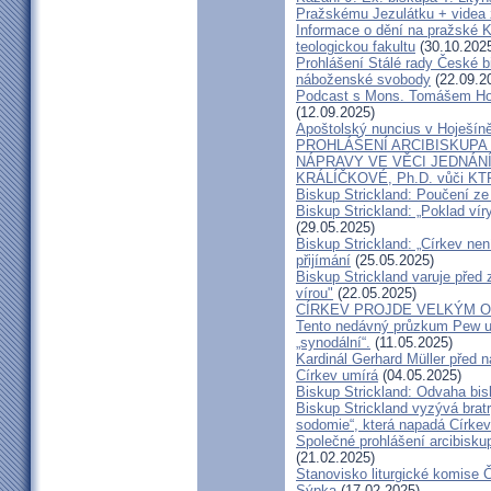
Pražskému Jezulátku + videa 
Informace o dění na pražské Ka
teologickou fakultu
(30.10.202
Prohlášení Stálé rady České b
náboženské svobody
(22.09.2
Podcast s Mons. Tomášem Ho
(12.09.2025)
Apoštolský nuncius v Hoješín
PROHLÁŠENÍ ARCIBISKUPA
NÁPRAVY VE VĚCI JEDNÁNÍ
KRÁLÍČKOVÉ, Ph.D. vůči KT
Biskup Strickland: Poučení 
Biskup Strickland: „Poklad ví
(29.05.2025)
Biskup Strickland: „Církev nen
přijímání
(25.05.2025)
Biskup Strickland varuje před 
vírou"
(22.05.2025)
CÍRKEV PROJDE VELKÝM O
Tento nedávný průzkum Pew uk
„synodální“.
(11.05.2025)
Kardinál Gerhard Müller před 
Církev umírá
(04.05.2025)
Biskup Strickland: Odvaha bi
Biskup Strickland vyzývá bratry
sodomie“, která napadá Církev
Společné prohlášení arcibisk
(21.02.2025)
Stanovisko liturgické komise
Sýpka
(17.02.2025)