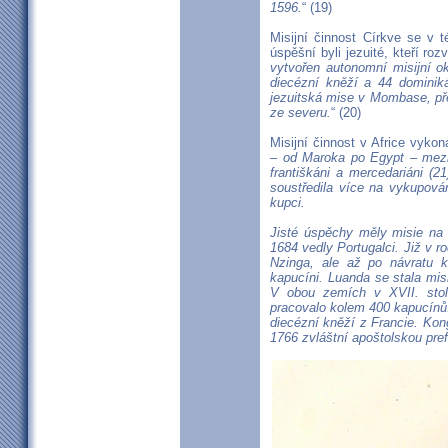
1596.
“ (19)
Misijní činnost Církve se v 
úspěšní byli jezuité, kteří rozv
vytvořen autonomní misijní o
diecézní kněží a 44 dominiká
jezuitská mise v Mombase, př
ze severu.
“ (20)
Misijní činnost v Africe vykon
– od Maroka po Egypt – mezi i
františkáni a mercedariáni (2
soustředila více na vykupová
kupci.
Jisté úspěchy měly misie na
1684 vedly Portugalci. Již v 
Nzinga, ale až po návratu kř
kapucíni. Luanda se stala mi
V obou zemích v XVII. stol
pracovalo kolem 400 kapucínů. 
diecézní kněží z Francie. Kong
1766 zvláštní apoštolskou pref