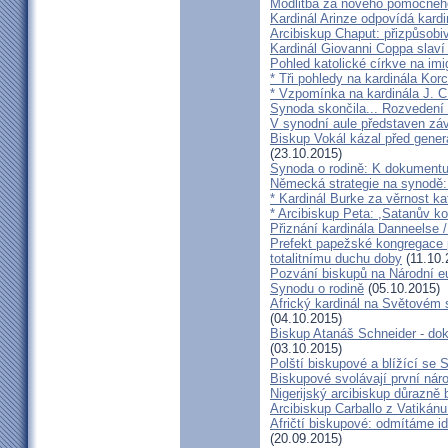
Modlitba za nového pomocnéh
Kardinál Arinze odpovídá kardi
Arcibiskup Chaput: přizpůsobi
Kardinál Giovanni Coppa slav
Pohled katolické církve na imi
* Tři pohledy na kardinála Kor
* Vzpomínka na kardinála J. C
Synoda skončila... Rozvedení p
V synodní aule představen z
Biskup Vokál kázal před gen
(23.10.2015)
Synoda o rodině: K dokumentu
Německá strategie na synodě: 
* Kardinál Burke za věrnost ka
* Arcibiskup Peta: ,Satanův kou
Přiznání kardinála Danneelse /
Prefekt papežské kongregace 
totalitnímu duchu doby
(11.10.
Pozvání biskupů na Národní e
Synodu o rodině
(05.10.2015)
Africký kardinál na Světovém 
(04.10.2015)
Biskup Atanáš Schneider - d
(03.10.2015)
Polští biskupové a blížící se
Biskupové svolávají první nár
Nigerijský arcibiskup důrazně 
Arcibiskup Carballo z Vatikánu
Afričtí biskupové: odmítáme i
(20.09.2015)