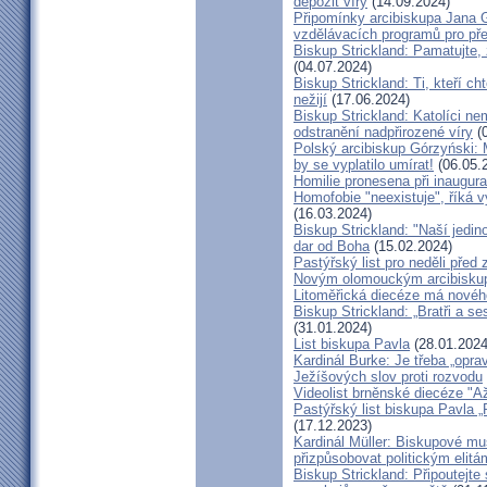
depozit víry
(14.09.2024)
Připomínky arcibiskupa Jana 
vzdělávacích programů pro pře
Biskup Strickland: Pamatujte,
(04.07.2024)
Biskup Strickland: Ti, kteří ch
nežijí
(17.06.2024)
Biskup Strickland: Katolíci ne
odstranění nadpřirozené víry
(0
Polský arcibiskup Górzyński: 
by se vyplatilo umírat!
(06.05.
Homilie pronesena při inaugur
Homofobie "neexistuje", říká 
(16.03.2024)
Biskup Strickland: "Naší jedin
dar od Boha
(15.02.2024)
Pastýřský list pro neděli pře
Novým olomouckým arcibiskup
Litoměřická diecéze má novéh
Biskup Strickland: „Bratři a se
(31.01.2024)
List biskupa Pavla
(28.01.2024
Kardinál Burke: Je třeba „opr
Ježíšových slov proti rozvodu
Videolist brněnské diecéze "
Pastýřský list biskupa Pav
(17.12.2023)
Kardinál Müller: Biskupové mus
přizpůsobovat politickým elitá
Biskup Strickland: Připoutejte