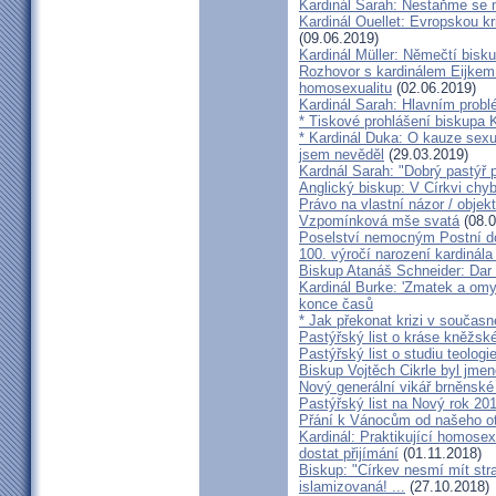
Kardinál Sarah: Nestaňme se m
Kardinál Ouellet: Evropskou k
(09.06.2019)
Kardinál Müller: Němečtí bisk
Rozhovor s kardinálem Eijkem:
homosexualitu
(02.06.2019)
Kardinál Sarah: Hlavním probl
* Tiskové prohlášení biskupa K
* Kardinál Duka: O kauze sexu
jsem nevěděl
(29.03.2019)
Kardnál Sarah: "Dobrý pastýř p
Anglický biskup: V Církvi chybí
Právo na vlastní názor / objek
Vzpomínková mše svatá
(08.0
Poselství nemocným Postní d
100. výročí narození kardinála
Biskup Atanáš Schneider: Dar
Kardinál Burke: 'Zmatek a omy
konce časů
* Jak překonat krizi v současn
Pastýřský list o kráse kněžsk
Pastýřský list o studiu teologi
Biskup Vojtěch Cikrle byl jmen
Nový generální vikář brněnské
Pastýřský list na Nový rok 20
Přání k Vánocům od našeho ot
Kardinál: Praktikující homosex
dostat přijímání
(01.11.2018)
Biskup: "Církev nesmí mít str
islamizovaná! ...
(27.10.2018)