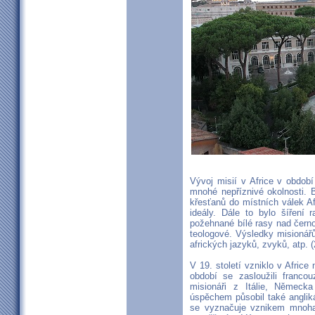
Vývoj misií v Africe v obdob
mnohé nepříznivé okolnosti. 
křesťanů do místních válek A
ideály. Dále to bylo šíření
požehnané bílé rasy nad černo
teologové. Výsledky misionářů
afrických jazyků, zvyků, atp. (
V 19. století vzniklo v Africe
období se zasloužili francouz
misionáři z Itálie, Německ
úspěchem působil také anglik
se vyznačuje vznikem mnoha