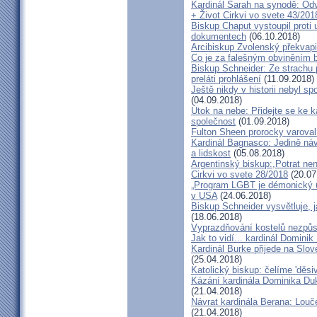
Kardinál Sarah na synodě: Odvá
+ Život Cirkvi vo svete 43/201
Biskup Chaput vystoupil proti
dokumentech
(06.10.2018)
Arcibiskup Zvolenský překvapil
Co je za falešným obviněním 
Biskup Schneider: Ze strachu 
preláti prohlášení
(11.09.2018)
Ještě nikdy v historii nebyl s
(04.09.2018)
Útok na nebe: Přidejte se ke k
společnost
(01.09.2018)
Fulton Sheen prorocky varoval 
Kardinál Bagnasco: Jedině náv
a lidskost
(05.08.2018)
Argentinský biskup:,Potrat není
Cirkvi vo svete 28/2018
(20.07
„Program LGBT je démonický út
v USA
(24.06.2018)
Biskup Schneider vysvětluje, 
(18.06.2018)
Vyprazdňování kostelů nezpůso
Jak to vidí... kardinál Domini
Kardinál Burke přijede na Slov
(25.04.2018)
Katolický biskup: čelíme 'děs
Kázání kardinála Dominika Duky
(21.04.2018)
Návrat kardinála Berana: Lo
(21.04.2018)