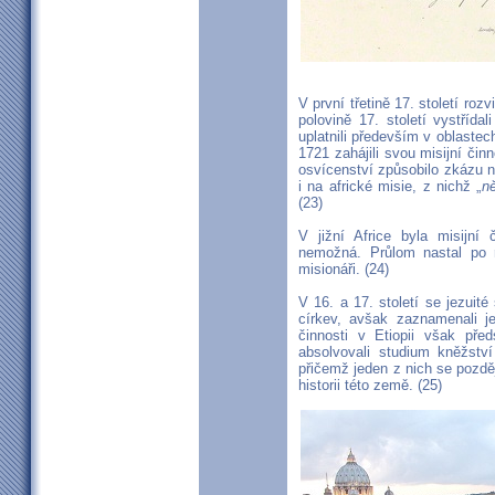
V první třetině 17. století roz
polovině 17. století vystřídal
uplatnili především v oblaste
1721 zahájili svou misijní čin
osvícenství způsobilo zkázu ne
i na africké misie, z nichž „
ně
(23)
V jižní Africe byla misijní 
nemožná. Průlom nastal po r
misionáři. (24)
V 16. a 17. století se jezuit
církev, avšak zaznamenali j
činnosti v Etiopii však před
absolvovali studium kněžstv
přičemž jeden z nich se pozd
historii této země. (25)