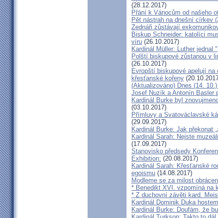
(28.12.2017)
Přání k Vánocům od našeho ot
Pět nástrah na dnešní církev (
Zednáři zůstávají exkomunikova
Biskup Schneider: katolíci mus
víru
(26.10.2017)
Kardinál Müller: Luther jednal
Polští biskupové zůstanou v li
(26.10.2017)
Evropští biskupové apelují na 
křesťanské kořeny
(20.10.2017
(Aktualizováno) Dnes (14. 10.)
Josef Nuzík a Antonín Basler
Kardinál Burke byl znovujmen
(03.10.2017)
Přímluvy a Svatováclavské káz
(29.09.2017)
Kardinál Burke: Jak překonat 
Kardinál Sarah: Nejste muzeální
(17.09.2017)
Stanovisko předsedy Konfere
Exhibition:
(20.08.2017)
Kardinál Sarah: Křesťanské ro
egoismu
(14.08.2017)
Modleme se za milost obrácení
* Benedikt XVI. vzpomíná na k
* Z duchovní závěti kard. Mei
Kardinál Dominik Duka hoste
Kardinál Burke: Doufám, že bud
Kardinál Turkson: Takto to dál