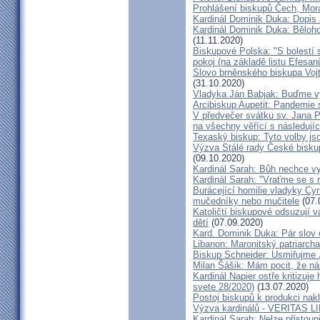
Prohlášení biskupů Čech, Mor
Kardinál Dominik Duka: Dopis
Kardinál Dominik Duka: Běloh
(11.11.2020)
Biskupové Polska: "S bolestí 
pokoj (na základě listu Efesa
Slovo brněnského biskupa Vojt
(31.10.2020)
Vladyka Ján Babjak: Buďme vy
Arcibiskup Aupetit: Pandemie s
V předvečer svátku sv. Jana Pa
na všechny věřící s následují
Texaský biskup: Tyto volby jso
Výzva Stálé rady České bisku
(09.10.2020)
Kardinál Sarah: Bůh nechce vy
Kardinál Sarah: "Vraťme se s r
Burácející homilie vladyky Cyri
mučedníky nebo mučitele
(07.
Katoličtí biskupové odsuzují v
dětí
(07.09.2020)
Kard. Dominik Duka: Pár slov 
Libanon: Maronitský patriarch
Biskup Schneider: Usmiřujme J
Milan Šášik: Mám pocit, že n
Kardinál Napier ostře kritizuje
svete 28/2020)
(13.07.2020)
Postoj biskupů k produkci nakl
Výzva kardinálů - VERITAS L
Kardinál Sarah: Nelze přistoup