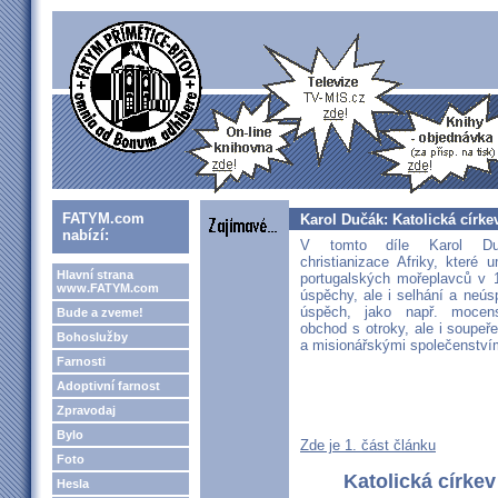
FATYM.com
Karol Dučák: Katolická církev 
nabízí:
V tomto díle Karol Du
christianizace Afriky, které
Hlavní strana
portugalských mořeplavců v 15
www.FATYM.com
úspěchy, ale i selhání a neúsp
úspěch, jako např. mocen
Bude a zveme!
obchod s otroky, ale i soupeř
Bohoslužby
a misionářskými společenstvím
Farnosti
Adoptivní farnost
Zpravodaj
Bylo
Zde je 1. část článku
Foto
Katolická církev 
Hesla