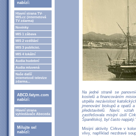
nabízí:
Hlavní strana TV-
MIS.cz (internetová
TV zdarma)
Novinky
MIS 1 zábava
MIS 2 vzdělání
MIS 3 publicist.
MIS 4 lokální
Audia hudební
Audia mluvená
Naše další
internetové televize
zdarma...
Na jedné straně se panovníci
ABCD.fatym.com
kostelů a financováním mision
nabízí:
utrpěla nezávislost katolický
jmenování biskupů a opatů a 
představitelů. Navíc vzta
Hlavní strana
vyhledávače Abeceda
zastřešovala misijní úsilí Cí
Španělsko), byl často napjatý.
Milujte se!
Misijní aktivity Církve v kol
nabízí:
vlivy, například nezdravé so