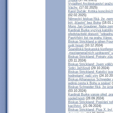
Vyjádření Arcibiskupství pra
Váchy.
(17.02.2025)
Karol Dučák: Kritika koncilníc
(02.02.2025)
Německý biskup říká, že „nem
být „šťastní“ bez Boha
(18.01.
Mons Jan Graubner: Naše ze
Kardinál Burke vyzývá katolíky,
představitelé dopustí "odpadnu
Pastýřský list na prahu Vánoc
Biskup Strickland a jáhen Four
svět hroutí
(10.12.2024)
Španělská biskupská konferenc
„mezigeneračních uzdravení“ u
Biskup Strickland: Potraty zů
(20.11.2024)
Biskup Strickland: Jsem vděčn
Srdci Ježíšově
(29.10.2024)
Biskup Strickland: Katolíci jso
hodnotami“ naší víry
(24.10.20
Biskup Athanasius Schneider vy
jediná cesta k Bohu a spáse!
(
Biskup Schneider říká, že úct
(03.10.2024)
Kardinál Burke varuje před „pr
společnosti
(28.09.2024)
Biskup Strickland: Popírání to
kacířství.
(21.09.2024)
Biskup Strickland: Pius X. by