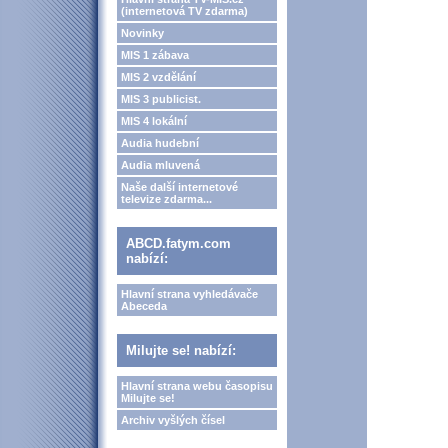
(internetová TV zdarma)
Novinky
MIS 1 zábava
MIS 2 vzdělání
MIS 3 publicist.
MIS 4 lokální
Audia hudební
Audia mluvená
Naše další internetové
televize zdarma...
ABCD.fatym.com
nabízí:
Hlavní strana vyhledávače
Abeceda
Milujte se! nabízí:
Hlavní strana webu časopisu
Milujte se!
Archiv vyšlých čísel