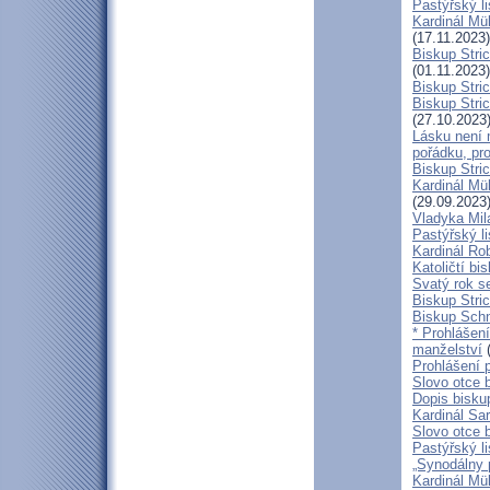
Pastýřský 
Kardinál Mül
(17.11.2023)
Biskup Stri
(01.11.2023)
Biskup Stri
Biskup Stric
(27.10.2023
Lásku není 
pořádku, pr
Biskup Stric
Kardinál Mü
(29.09.2023
Vladyka Mil
Pastýřský li
Kardinál Ro
Katoličtí bi
Svatý rok se
Biskup Stric
Biskup Schn
* Prohlášen
manželství
(
Prohlášení 
Slovo otce 
Dopis bisku
Kardinál Sa
Slovo otce 
Pastýřský li
„Synodálny 
Kardinál Mü