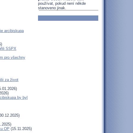
používat, pokud není někde
stanoveno jinak.
ie arcibiskupa
6)
ořili SSPX
em pro všechny
ii za život
.01.2026)
2026)
cibiskupa by byl
30.12.2025)
1.2025)
uku OP
(15.11.2025)