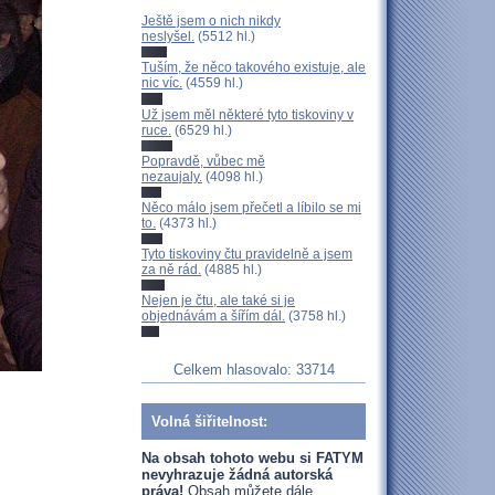
Ještě jsem o nich nikdy
neslyšel.
(5512 hl.)
Tuším, že něco takového existuje, ale
nic víc.
(4559 hl.)
Už jsem měl některé tyto tiskoviny v
ruce.
(6529 hl.)
Popravdě, vůbec mě
nezaujaly.
(4098 hl.)
Něco málo jsem přečetl a líbilo se mi
to.
(4373 hl.)
Tyto tiskoviny čtu pravidelně a jsem
za ně rád.
(4885 hl.)
Nejen je čtu, ale také si je
objednávám a šířím dál.
(3758 hl.)
Celkem hlasovalo: 33714
Volná šiřitelnost:
Na obsah tohoto webu si FATYM
nevyhrazuje žádná autorská
práva!
Obsah můžete dále