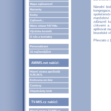
Mapa zajímavostí
Národní bis
Marianky
kongregace,
společenstv
Knihy
manželství
Zajímavé...
zdůraznil k
církvemi a 
Mimo oblast FATYMu
aplikovat na
Výzdoba kostelů
bruselské vl
O nás a kontakty
Převzato z
Personalizace
15 nejčtenějších
AMIMS.net nabízí:
Hlavní strana apoštolát
A.M.I.M.S.
Knihovna on-line
Comicsy
Objednávky knih
TV-MIS.cz nabízí:
Hlavní strana TV-MIS.cz