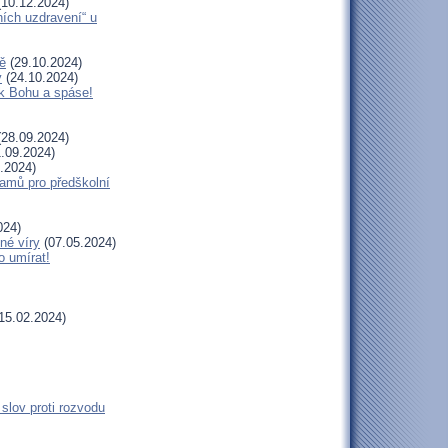
10.12.2024)
ních uzdravení“ u
ě
(29.10.2024)
y
(24.10.2024)
 k Bohu a spáse!
28.09.2024)
.09.2024)
.2024)
amů pro předškolní
024)
né víry
(07.05.2024)
o umírat!
15.02.2024)
slov proti rozvodu