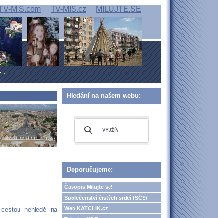
TV-MIS.com
TV-MIS.cz
MILUJTE.SE
Hledání na našem webu:
Doporučujeme:
Časopis Milujte se!
Společenství čistých srdcí (SČS)
Web KATOLIK.cz
 cestou nehledě na