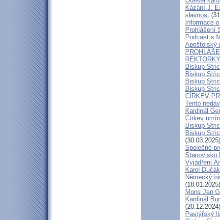
Odešel kard
Kázání J. E
slavnost
(31
Informace o 
Prohlášení 
Podcast s 
Apoštolský 
PROHLÁŠEN
REKTORKY 
Biskup Stri
Biskup Stri
Biskup Stric
Biskup Stric
CÍRKEV P
Tento nedáv
Kardinál Ge
Církev umír
Biskup Stri
Biskup Stric
(30.03.2025
Společné pr
Stanovisko 
Vyjádření A
Karol Dučák:
Německý bis
(18.01.2025
Mons Jan G
Kardinál Bur
(20.12.2024
Pastýřský l