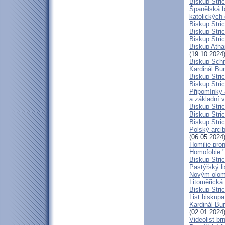
Biskup Stric
Španělská b
katolických
Biskup Stri
Biskup Stri
Biskup Stric
Biskup Atha
(19.10.2024
Biskup Schn
Kardinál Bur
Biskup Stric
Biskup Stric
Připomínky 
a základní 
Biskup Stri
Biskup Stric
Biskup Stric
Polský arcib
(06.05.2024
Homilie pro
Homofobie "
Biskup Stric
Pastýřský l
Novým olom
Litoměřická
Biskup Stric
List biskup
Kardinál Bu
(02.01.2024
Videolist b