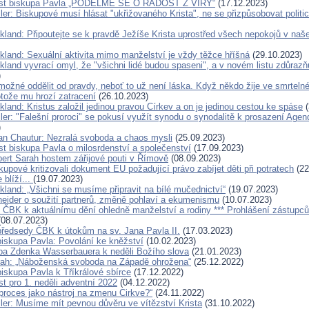
list biskupa Pavla „PODĚLME SE O RADOST Z VÍRY“
(17.12.2023)
ler: Biskupové musí hlásat "ukřižovaného Krista", ne se přizpůsobovat politi
ckland: Připoutejte se k pravdě Ježíše Krista uprostřed všech nepokojů v na
ckland: Sexuální aktivita mimo manželství je vždy těžce hříšná
(29.10.2023)
kland vyvrací omyl, že "všichni lidé budou spaseni", a v novém listu zdůrazň
)
možné oddělit od pravdy, neboť to už není láska. Když někdo žije ve smrtelné
otože mu hrozí zatracení
(26.10.2023)
kland: Kristus založil jedinou pravou Církev a on je jedinou cestou ke spáse
(
ller: "Falešní proroci" se pokusí využít synodu o synodalitě k prosazení Ag
)
an Chautur: Nezralá svoboda a chaos mysli
(25.09.2023)
st biskupa Pavla o milosrdenství a společenství
(17.09.2023)
bert Sarah hostem zářijové pouti v Římově
(08.09.2023)
skupové kritizovali dokument EU požadující právo zabíjet děti při potratech
(22
 blíží...
(19.07.2023)
kland: „Všichni se musíme připravit na bílé mučednictví“
(19.07.2023)
eider o soužití partnerů, změně pohlaví a ekumenismu
(10.07.2023)
í ČBK k aktuálnímu dění ohledně manželství a rodiny *** Prohlášení zástupců
08.07.2023)
předsedy ČBK k útokům na sv. Jana Pavla II.
(17.03.2023)
biskupa Pavla: Povolání ke kněžství
(10.02.2023)
pa Zdenka Wasserbauera k neděli Božího slova
(21.01.2023)
rah: „Náboženská svoboda na Západě ohrožena“
(25.12.2022)
biskupa Pavla k Tříkrálové sbírce
(17.12.2022)
st pro 1. neděli adventní 2022
(04.12.2022)
proces jako nástroj na zmenu Cirkve?“
(24.11.2022)
ller: Musíme mít pevnou důvěru ve vítězství Krista
(31.10.2022)