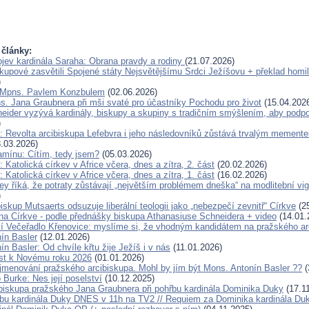
 články:
jev kardinála Saraha: Obrana pravdy a rodiny
(21.07.2026)
skupové zasvětili Spojené státy Nejsvětějšímu Srdci Ježíšovu + překlad homil
)
 Mpns. Pavlem Konzbulem
(02.06.2026)
s. Jana Graubnera při mši svaté pro účastníky Pochodu pro život
(15.04.202
eider vyzývá kardinály, biskupy a skupiny s tradičním smýšlením, aby podp
)
: Revolta arcibiskupa Lefebvra i jeho následovníků zůstává trvalým mement
.03.2026)
amínu: Cítím, tedy jsem?
(05.03.2026)
 Katolická církev v Africe včera, dnes a zítra, 2. část
(20.02.2026)
 Katolická církev v Africe včera, dnes a zítra, 1. část
(16.02.2026)
y říká, že potraty zůstávají „největším problémem dneška“ na modlitební vigil
)
skup Mutsaerts odsuzuje liberální teologii jako „nebezpečí zevnitř“ Církve
(25
ána Církve - podle přednášky biskupa Athanasiuse Schneidera + video
(14.01.
í Večeřadlo Křenovice: myslíme si, že vhodným kandidátem na pražského ar
ín Basler
(12.01.2026)
n Basler: Od chvíle křtu žije Ježíš i v nás
(11.01.2026)
ist k Novému roku 2026
(01.01.2026)
jmenování pražského arcibiskupa. Mohl by jím být Mons. Antonín Basler ??
(
 Burke: Nes její poselství
(10.12.2025)
ibiskupa pražského Jana Graubnera při pohřbu kardinála Dominika Duky
(17.1
bu kardinála Duky DNES v 11h na TV2 // Requiem za Dominika kardinála D