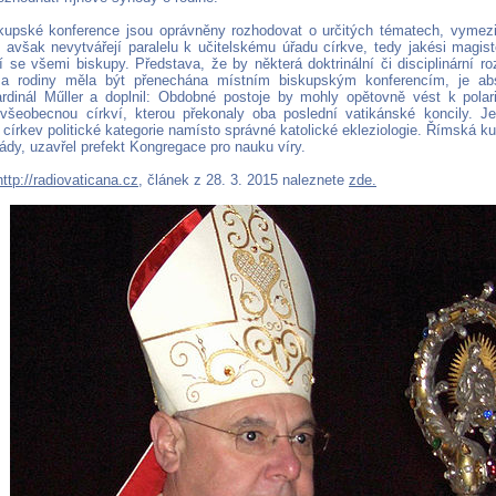
kupské konference jsou oprávněny rozhodovat o určitých tématech, vymezil
 avšak nevytvářejí paralelu k učitelskému úřadu církve, tedy jakési magi
í se všemi biskupy. Představa, že by některá doktrinální či disciplinární r
 a rodiny měla být přenechána místním biskupským konferencím, je abso
ardinál Műller a doplnil: Obdobné postoje by mohly opětovně vést k polar
všeobecnou církví, kterou překonaly oba poslední vatikánské koncily. J
 církev politické kategorie namísto správné katolické ekleziologie. Římská ku
ády, uzavřel prefekt Kongregace pro nauku víry.
http://radiovaticana.cz
, článek z 28. 3. 2015 naleznete
zde.