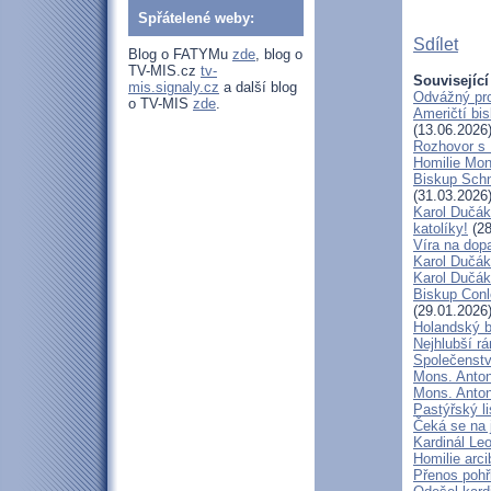
Spřátelené weby:
Sdílet
Blog o FATYMu
zde
, blog o
TV-MIS.cz
tv-
Související
mis.signaly.cz
a další blog
Odvážný pro
o TV-MIS
zde
.
Američtí bi
(13.06.2026
Rozhovor s
Homilie Mon
Biskup Schn
(31.03.2026
Karol Dučák
katolíky!
(28
Víra na dop
Karol Dučák:
Karol Dučák:
Biskup Conle
(29.01.2026
Holandský bi
Nejhlubší r
Společenstv
Mons. Anton
Mons. Antoní
Pastýřský l
Čeká se na 
Kardinál Leo
Homilie arc
Přenos pohř