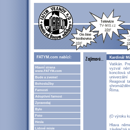
FATYM.com nabízí:
Kardinál M
Vatikán. Pr
Hlavní strana
vyzval něm
www.FATYM.com
koncilová s
univerzální
Bude a zveme!
Reagoval ta
Bohoslužby
shromáždění
Říma.
Farnosti
Adoptivní farnost
Zpravodaj
Bylo
Foto
(O výroku k
Hesla
Hlava něme
Lidové misie
závěrečná r