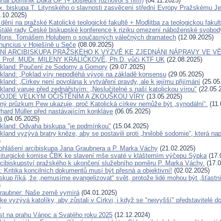
inál Dominik Duka OP (+ poslední rozhovor s ním)
(04.11.2025)
x. biskupa T. Litynského o slavnosti zasvěcení střední Evropy Pražskému Je
.10.2025)
dění na pražské Katolické teologické fakultě + Modlitba za teologickou fakul
Stálé rady České biskupské konference k riziku omezení náboženské svobod
Mons. Tomášem Holubem o současných válečných dramatech
(12.09.2025)
nuncius v Hoješíně u Seče
(08.09.2025)
Í ARCIBISKUPA PRAŽSKÉHO K VÝZVĚ KE ZJEDNÁNI NÁPRAVY VE VĚ
Prof. MUDr. MILENY KRÁLÍČKOVÉ, Ph.D. vůči KTF UK
(22.08.2025)
ckland: Poučení ze Sodomy a Gomory
(29.07.2025)
ckland: „Poklad víry nepodléhá vývoji na základě konsensu
(29.05.2025)
kland: „Církev není povolána k vytváření pravdy, ale k jejímu přijímání
(25.05
kland varuje před zednářstvím: „Neslučitelné s naší katolickou vírou"
(22.05.
ROJDE VELKÝM OČIŠTĚNÍM A ZKOUŠKOU VÍRY
(13.05.2025)
ný průzkum Pew ukazuje, proč Katolická církev nemůže být „synodální“.
(11.
rhard Müller před nastávajícím konkláve
(06.05.2025)
á
(04.05.2025)
ckland: Odvaha biskupa "je podmínkou"
(15.04.2025)
kland vyzývá bratry kněze, aby se postavili proti „hnilobě sodomie“, která na
)
ohlášení arcibiskupa Jana Graubnera a P. Marka Váchy
(21.02.2025)
liturgické komise ČBK ke slavení mše svaté v klášterním výčepu Sýpka
(17.
rcibiskupství pražského k ukončení služebního poměru P. Marka Váchy.
(17.0
 Kritika koncilních dokumentů musí být přesná a objektivní!
(02.02.2025)
kup říká, že „nemusíme evangelizovat“ svět, protože lidé mohou být „šťastn
)
raubner: Naše země vymírá
(04.01.2025)
ke vyzývá katolíky, aby zůstali v Církvi, i když se "nejvyšší" představitelé d
)
ist na prahu Vánoc a Svatého roku 2025
(12.12.2024)