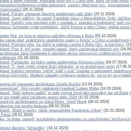
kland a jáhen Fournier: Křesťané musí být v Církvi silní, když se svět hroutí
(
iskupská konference vydala dokument, varující před praxí tzv. „mezigenerač
 charismatiků
(28.11.2024)
ckland: Potraty zůstávají hlavním problémem naší doby
(20.11.2024)
ckland: Jsem vděčný, že papež František mluví o Nejsvětějším Srdci Ježíšov
kland: Katolíci jsou povoláni volit v souladu s „pravdou a hodnotami“ naší vír
nasius Schneider vydal prohlášení: Ježíš Kristus a jeho Církev -jediná cesta
)
eider říká, že úcta je otázkou vážného přístupu k Bohu
(03.10.2024)
ke varuje před „praktickým opuštěním spásy v Kristu“ v Církvi a společnosti
(
kland: Popírání toho, že Ježíš je jedinou cestou k Bohu Otci, je kacířství.
(21
kland: Pius X. byl svatý, moudrý papež, který zachovával depozit víry
(14.09
arcibiskupa Jana Graubnera k návrhům revize rámcových vzdělávacích progr
vzdělávání
(31.08.2024)
ckland: Pamatujte, že brány pekla nepřemohou Kristovu církev
(04.07.2024)
kland: Ti, kteří chtějí změnit Boží přikázání, je ve skutečnosti nežijí
(17.06.2
kland: Katolíci nemohou "mlčet" tváří v tvář "snahám o odstranění nadpřiroze
iskup Górzyński: Moderní západní civilizace nedává nic, za co by se vyplatil
)
nesena při inauguraci arcibiskupa Josefa Nuzíka
(13.04.2024)
neexistuje", říká vysoký vatikánský kardinál Ludwig Müller
(16.03.2024)
kland: "Naší jedinou nadějí" je opět vnímat život jako posvátný dar od Boha
(
ist pro neděli před začátkem postní doby 2024
(11.02.2024)
ouckým arcibiskupem se stává Mons. Josef Nuzík
(09.02.2024)
 diecéze má nového biskupa
(08.02.2024)
kland: „Bratři a sestry, nikdy neopouštějte Katolickou církev“
(31.01.2024)
a Pavla
(28.01.2024)
rke: Je třeba „opravit“ jezuitského představeného za zpochybnění Ježíšových 
)
rněnské diecéze "Ažnavěky"
(18.12.2023)