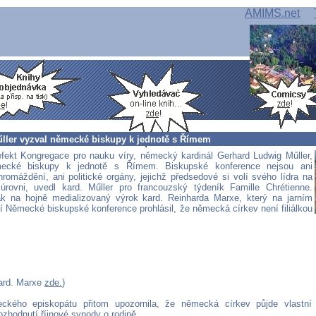
AMIMS.net
űller vyzval německé biskupy k jednotě s Římem
efekt Kongregace pro nauku víry, německý kardinál Gerhard Ludwig Műller,
ecké biskupy k jednotě s Římem. Biskupské konference nejsou ani
hromáždění, ani politické orgány, jejichž předsedové si volí svého lídra na
 úrovni, uvedl kard. Műller pro francouzský týdeník Famille Chrétienne.
k na hojně medializovaný výrok kard. Reinharda Marxe, který na jarním
 Německé biskupské konference prohlásil, že německá církev není filiálkou
ard. Marxe
zde.
)
ckého episkopátu přitom upozornila, že německá církev půjde vlastní
ozhodnutí říjnové synody o rodině.