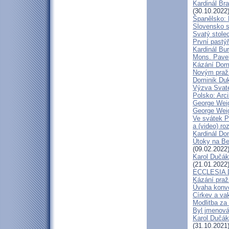
Kardinál Bra
(30.10.2022
Španělsko: 
Slovensko 
Svatý stole
První pastýř
Kardinál Bu
Mons. Pave
Kázání Domin
Novým pražs
Dominik Duka
Výzva Svaté
Polsko: Arc
George Weig
George Weig
Ve svátek P
a (video) ro
Kardinál Do
Útoky na Ben
(09.02.2022
Karol Dučák
(21.01.2022
ECCLESIA D
Kázání praž
Úvaha konve
Církev a va
Modlitba za
Byl jmenová
Karol Dučák
(31.10.2021