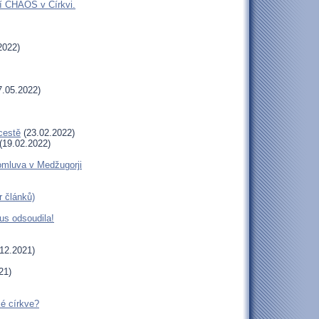
jí CHAOS v Církvi.
2022)
.05.2022)
cestě
(23.02.2022)
(19.02.2022)
romluva v Medžugorji
r článků)
us odsoudila!
12.2021)
21)
ké církve?