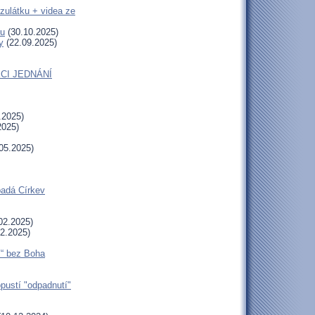
zulátku + videa ze
tu
(30.10.2025)
y
(22.09.2025)
CI JEDNÁNÍ
.2025)
2025)
05.2025)
padá Církev
02.2025)
2.2025)
í“ bez Boha
opustí "odpadnutí"