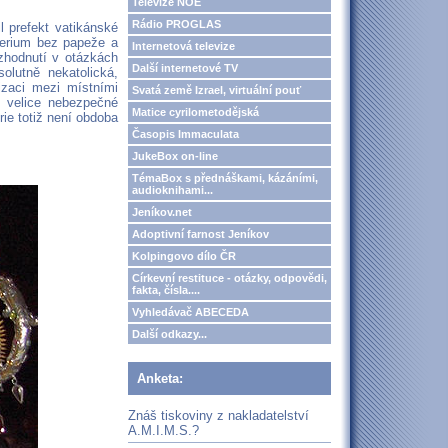
Televize NOE
Rádio PROGLAS
 prefekt vatikánské
sterium bez papeže a
Internetová televize
ozhodnutí v otázkách
Další internetové TV
lutně nekatolická,
izaci mezi místními
Svatá země Izrael, virtuální pouť
e velice nebezpečné
Matice cyrilometodějská
rie totiž není obdoba
Časopis Immaculata
JukeBox on-line
TémaBox s přednáškami, kázáními,
audioknihami...
Jeníkov.net
Adoptivní farnost Jeníkov
Kolpingovo dílo ČR
Církevní restituce - otázky, odpovědi,
fakta, čísla....
Vyhledávač ABECEDA
Další odkazy...
Anketa:
Znáš tiskoviny z nakladatelství
A.M.I.M.S.?