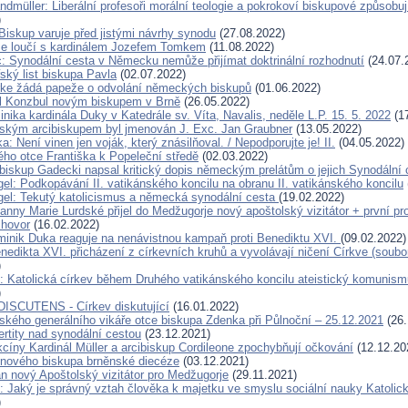
ndmüller: Liberální profesoři morální teologie a pokrokoví biskupové způsobu
)
Biskup varuje před jistými návrhy synodu
(27.08.2022)
se loučí s kardinálem Jozefem Tomkem
(11.08.2022)
c: Synodální cesta v Německu nemůže přijímat doktrinální rozhodnutí
(24.07.
ský list biskupa Pavla
(02.07.2022)
rke žádá papeže o odvolání německých biskupů
(01.06.2022)
l Konzbul novým biskupem v Brně
(26.05.2022)
ika kardinála Duky v Katedrále sv. Víta, Navalis, neděle L.P. 15. 5. 2022
(17
kým arcibiskupem byl jmenován J. Exc. Jan Graubner
(13.05.2022)
: Není vinen jen voják, který znásilňoval. / Nepodporujte je! II.
(04.05.2022)
ho otce Františka k Popeleční středě
(02.03.2022)
ibiskup Gadecki napsal kritický dopis německým prelátům o jejich Synodální 
el: Podkopávání II. vatikánského koncilu na obranu II. vatikánského koncilu
el: Tekutý katolicismus a německá synodální cesta
(19.02.2022)
anny Marie Lurdské přijel do Medžugorje nový apoštolský vizitátor + první p
zhovor
(16.02.2022)
minik Duka reaguje na nenávistnou kampaň proti Benediktu XVI.
(09.02.2022)
edikta XVI. přicházení z církevních kruhů a vyvolávají ničení Církve (soubo
)
: Katolická církev během Druhého vatikánského koncilu ateistický komunism
)
ISCUTENS - Církev diskutující
(16.01.2022)
ského generálního vikáře otce biskupa Zdenka při Půlnoční – 25.12.2021
(26.
rtity nad synodální cestou
(23.12.2021)
kcíny Kardinál Müller a arcibiskup Cordileone zpochybňují očkování
(12.12.20
 nového biskupa brněnské diecéze
(03.12.2021)
n nový Apoštolský vizitátor pro Medžugorje
(29.11.2021)
: Jaký je správný vztah člověka k majetku ve smyslu sociální nauky Katolic
)