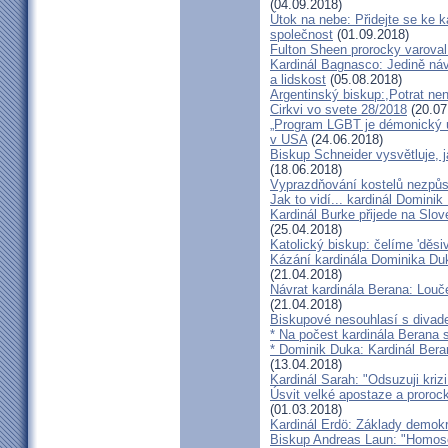
(04.09.2018)
Útok na nebe: Přidejte se ke k
společnost
(01.09.2018)
Fulton Sheen prorocky varoval 
Kardinál Bagnasco: Jedině náv
a lidskost
(05.08.2018)
Argentinský biskup:,Potrat není
Cirkvi vo svete 28/2018
(20.07
„Program LGBT je démonický út
v USA
(24.06.2018)
Biskup Schneider vysvětluje, 
(18.06.2018)
Vyprazdňování kostelů nezpůso
Jak to vidí... kardinál Domini
Kardinál Burke přijede na Slov
(25.04.2018)
Katolický biskup: čelíme 'děs
Kázání kardinála Dominika Duky
(21.04.2018)
Návrat kardinála Berana: Lo
(21.04.2018)
Biskupové nesouhlasí s divadel
* Na počest kardinála Berana 
* Dominik Duka: Kardinál Beran
(13.04.2018)
Kardinál Sarah: "Odsuzuji kriz
Úsvit velké apostaze a proroc
(01.03.2018)
Kardinál Erdö: Základy demokra
Biskup Andreas Laun: "Homos