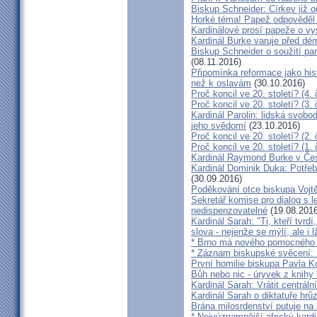
Biskup Schneider: Církev již 
Horké téma! Papež odpověděl 
Kardinálové prosí papeže o vys
Kardinál Burke varuje před d
Biskup Schneider o soužití p
(08.11.2016)
Připomínka reformace jako hi
než k oslavám
(30.10.2016)
Proč koncil ve 20. století? (4. 
Proč koncil ve 20. století? (3. 
Kardinál Parolin: lidská svobo
jeho svědomí
(23.10.2016)
Proč koncil ve 20. století? (2. 
Proč koncil ve 20. století? (1. 
Kardinál Raymond Burke v Čes
Kardinál Dominik Duka: Potře
(30.09.2016)
Poděkování otce biskupa Vojt
Sekretář komise pro dialog s l
nedispenzovatelné
(19.08.2016
Kardinál Sarah: "Ti, kteří tvrd
slova - nejenže se mýlí, ale i l
* Brno má nového pomocného b
* Záznam biskupské svěcení: B
První homilie biskupa Pavla K
Bůh nebo nic - úryvek z knihy
Kardinál Sarah: Vrátit centrální
Kardinál Sarah o diktatuře hr
Brána milosrdenství putuje na
* Nejvýznamnější africký kardi