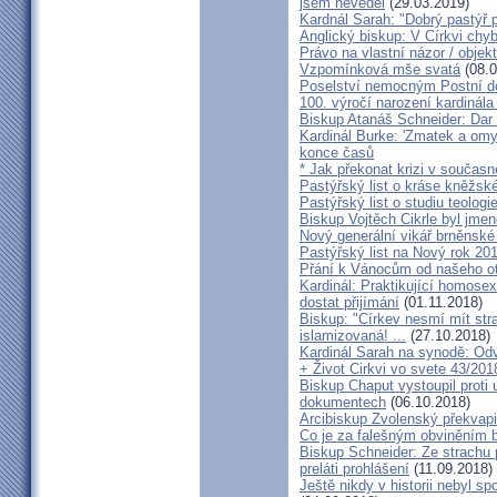
jsem nevěděl
(29.03.2019)
Kardnál Sarah: "Dobrý pastýř p
Anglický biskup: V Církvi chybí
Právo na vlastní názor / objek
Vzpomínková mše svatá
(08.0
Poselství nemocným Postní d
100. výročí narození kardinála
Biskup Atanáš Schneider: Dar
Kardinál Burke: 'Zmatek a omy
konce časů
* Jak překonat krizi v současn
Pastýřský list o kráse kněžsk
Pastýřský list o studiu teologi
Biskup Vojtěch Cikrle byl jmen
Nový generální vikář brněnské
Pastýřský list na Nový rok 20
Přání k Vánocům od našeho ot
Kardinál: Praktikující homosex
dostat přijímání
(01.11.2018)
Biskup: "Církev nesmí mít str
islamizovaná! ...
(27.10.2018)
Kardinál Sarah na synodě: Odvá
+ Život Cirkvi vo svete 43/201
Biskup Chaput vystoupil proti
dokumentech
(06.10.2018)
Arcibiskup Zvolenský překvapil
Co je za falešným obviněním 
Biskup Schneider: Ze strachu 
preláti prohlášení
(11.09.2018)
Ještě nikdy v historii nebyl s