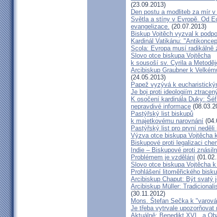
(23.09.2013)
Den postu a modliteb za mír v 
Světla a stíny v Evropě. Od Ec
evangelizace.
(20.07.2013)
Biskup Vojtěch vyzval k podpoř
Kardinál Vatikánu: "Antikonce
Scola: Evropa musí radikálně z
Slovo otce biskupa Vojtěcha
k sousoší sv. Cyrila a Metodě
Arcibiskup Graubner k Velkém
(24.05.2013)
Papež vyzývá k eucharistick
Je boj proti ideologiím ztracen
K osočení kardinála Duky: Šéf
nepravdivé informace
(08.03.2
Pastýřský list biskupů
k majetkovému narovnání
(04.
Pastýřský list pro první neděli
Výzva otce biskupa Vojtěcha 
Biskupové proti legalizaci ch
Indie – Biskupové proti znásil
Problémem je vzdělání
(01.02.
Slovo otce biskupa Vojtěcha 
Prohlášení litoměřického bis
Arcibiskup Chaput: Být svatý j
Arcibiskup Müller: Tradicional
(30.11.2012)
Mons. Štefan Sečka k "varován
Je třeba vytrvale upozorňovat
Aktuálně: Benedikt XVI.. a Ob