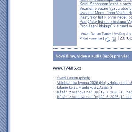
Kard. Schönborn jasně a srozu
Vezměme vážně výzvu otce b
Uvedení Mons. Jana Vokála d
Pastýřský list k první neděli p
Pastýřský list otce biskupa Vo
Prohlášení biskupů k situaci v
| Autor:
Roman Tomek
| Vydáno dne 1
| Zdroj
Přidat komentář
|
Nové filmy, videa a audia (mp3) pro vás:
www.TV-MIS.cz
::
Svatý Patriku (píseň)
::
Velehradská hymna 2026 (Hej, vzhůru poutníci
::
Litanie ke sv. Františkovi z Assisi ()
::
Kázání z Vranova nad Dyjí 12. 7. 2026 (15. ne
::
Kázání z Vranova nad Dyjí 28. 6. 2026 (13. ne