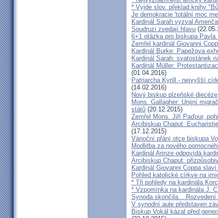
* Vyjde slov. překlad knihy "B
Je demokracie 'totální moc me
Kardinál Sarah vyzval Američ
Soudruzi zvedají hlavu
(22.05.
6+1 otázka pro biskupa Pavla
Zemřel kardinál Giovanni Cop
Kardinál Burke: Papežova exh
Kardinál Sarah: svatostánek n
Kardinál Müller: Protestantiza
(01.04.2016)
Patriarcha Kyrill - nejvyšší cí
(14.02.2016)
Nový biskup plzeňské diecéze
Mons. Gallagher: Unijní migrač
států
(20.12.2015)
Zemřel Mons. Jiří Paďour, poh
Arcibiskup Chaput: Eucharisti
(17.12.2015)
Vánoční přání otce biskupa Vo
Modlitba za nového pomocnéh
Kardinál Arinze odpovídá kardi
Arcibiskup Chaput: přizpůsobi
Kardinál Giovanni Coppa slav
Pohled katolické církve na imi
* Tři pohledy na kardinála Kor
* Vzpomínka na kardinála J. C
Synoda skončila... Rozvedení p
V synodní aule představen z
Biskup Vokál kázal před gen