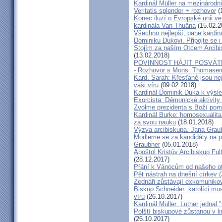
Kardinál Müller na mezinárodní
Veritatis splendor + rozhovor
(
Konec iluzí o Evropské unii ve
kardinála Van Thuâna
(15.02.2
Všechno nejlepší, pane kardiná
Dominiku Dukovi. Připojte se i
Stojím za naším Otcem Arcib
(13.02.2018)
POVINNOST HÁJIT POSVÁT
- Rozhovor s Mons. Thomase
Kard. Sarah: Křesťané jsou ne
vaši víru
(09.02.2018)
Kardinál Dominik Duka k výsl
Exorcista: Démonické aktivity
Zvolme prezidenta s Boží pom
Kardinál Burke: homosexualita
za svou nauku
(18.01.2018)
Výzva arcibiskupa. Jana Grau
Modleme se za kandidáty na pr
Graubner
(05.01.2018)
Apoštol Kristův Arcibiskup Ful
(28.12.2017)
Přání k Vánocům od našeho ot
Pět nástrah na dnešní církev (
Zednáři zůstávají exkomunikova
Biskup Schneider: katolíci mus
víru
(26.10.2017)
Kardinál Müller: Luther jednal
Polští biskupové zůstanou v li
(26.10.2017)