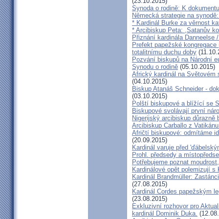
(23.10.2015)
Synoda o rodině: K dokumentu
Německá strategie na synodě: 
* Kardinál Burke za věrnost ka
* Arcibiskup Peta: ,Satanův kou
Přiznání kardinála Danneelse /
Prefekt papežské kongregace 
totalitnímu duchu doby
(11.10.
Pozvání biskupů na Národní e
Synodu o rodině
(05.10.2015)
Africký kardinál na Světovém 
(04.10.2015)
Biskup Atanáš Schneider - d
(03.10.2015)
Polští biskupové a blížící se
Biskupové svolávají první nár
Nigerijský arcibiskup důrazně 
Arcibiskup Carballo z Vatikánu
Afričtí biskupové: odmítáme i
(20.09.2015)
Kardinál varuje před 'ďábelsk
Prohl. předsedy a místopředse
Potřebujeme poznat moudrost, 
Kardinálové opět polemizují s
Kardinál Brandmüller: Zastánci
(27.08.2015)
Kardinál Cordes papežským l
(23.08.2015)
Exkluzivní rozhovor pro Aktual
kardinál Dominik Duka.
(12.08