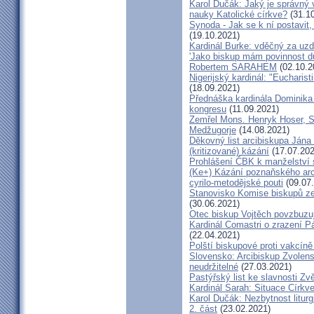
Karol Dučák: Jaký je správný 
nauky Katolické církve?
(31.10
Synoda - Jak se k ní postavit, 
(19.10.2021)
Kardinál Burke: vděčný za uzd
'Jako biskup mám povinnost dů
Robertem SARAHEM
(02.10.2
Nigerijský kardinál: "Eucharis
(18.09.2021)
Přednáška kardinála Dominika
kongresu
(11.09.2021)
Zemřel Mons. Henryk Hoser, SA
Medžugorje
(14.08.2021)
Děkovný list arcibiskupa Ján
(kritizované) kázání
(17.07.202
Prohlášení ČBK k manželství 
(Ke+) Kázání poznaňského arc
cyrilo-metodějské pouti
(09.07
Stanovisko Komise biskupů zem
(30.06.2021)
Otec biskup Vojtěch povzbuzu
Kardinál Comastri o zrazení 
(22.04.2021)
Polští biskupové proti vakcíně
Slovensko: Arcibiskup Zvolens
neudržitelné
(27.03.2021)
Pastýřský list ke slavnosti Z
Kardinál Sarah: Situace Církve
Karol Dučák: Nezbytnost litur
2. část
(23.02.2021)