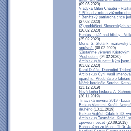
(09.03.2020)
Vladyka Milan Chautur - Rizika
* Příklad z místa vážného o
* Benátský patriarcha chce je
(27.02.2020)
(Z) prohlášení Slovenských b
(26.02.2020)
Pentos - pláč nad hříchy - Ve
(25.02.2020)
Mons. S. Stolárik, rožňavský
správně!
(08.02.2020)
'Zůstaňme věrnými Kristovými 
'Pochodem'
(04.02.2020)
Arcibiskup Aupetit: Kým jsem 
(03.02.2020)
Karol Dučák: Dobrodiní Triden
Arcibiskup Cyril Vasiľ jmenov
eparchie. Předcházelo falešné
Nářek kardinála Saraha: Katoli
(23.12.2019)
Nová kniha biskupa A. Schneid
(26.11.2019)
Trnavská novéna 2019 - kázá
Biskup Vlastimil Kročil: Nesp
druhého
(13.11.2019)
Biskup Vojtěch Cikrle k 30. v
Arcibiskup Tasmánie: Kněží n
zpovědní pečeť
(20.09.2019)
Bohoslužba za Mons. ThDr. Ja