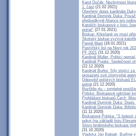
Karol Dučák: Nezbytnost litur
1. část
(21.02.2021)
Otevřený dopis kardinála Duky
Kardinál Dominik Duka: Považu
předsedkyně Aliance pro rodin
Katoličtí biskupové v listu Jo
potrat"
(27.01.2021)
Biskup: Křesťané se musí přip
Skotský biskup vyzývá katolík
Panně Marii
(18.01.2021)
Pastýřský list na Nový rok 20
PF 2021
(31.12.2020)
Kardinál Müller: Politici nema
Kardinál Pujats: Společnost st
(22.12.2020)
Kardinál Burke: Síly stojící 
prosazení své zlomyslné agend
Odpověď polských biskupů EU p
potrat
(21.12.2020)
Rozštěp rtu – smrtelné postiž
Polsko: Biskupové odmítají kr
Prohlášení biskupů Čech, Mor
Kardinál Dominik Duka: Dopis
Kardinál Dominik Duka: Běloh
(11.11.2020)
Biskupové Polska: "S bolestí 
pokoj (na základě listu Efesa
Slovo brněnského biskupa Vojt
(31.10.2020)
Vladyka Ján Babjak: Buďme vy