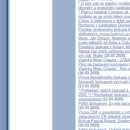
* O tom zda se katolíci (zvláš
obvinění a propuštění kardinál
* Plačící kardinál Comastri při
modlete se se svým lidem sva
Církev a Velikonoce v době p
Rozhovor s kardinálem Domin
Pozdrav brněnského biskupa M
Velikonoční výzva českých a
Mons. Ján Orosch: Nedejme se 
zcela odloučili od Boha a Církv
Poselství biskupa z Astany M
'Nastal čas vložit veškerou sv
víry kdl. Müller
(25.03.2020)
Vladyka Milan Chautur - ZÁ
Půst na zastavení koronaviru
(
Vladyka Milan Chautur - Noe p
(16.03.2020)
Výzva litoměřického biskupa z
Slovenští biskupové vyzývají 
(13.03.2020)
* Prohlášení našich biskupů k
2020 *+* Rozhodnutí biskupa V
souvisloslosti
(12.03.2020)
Polští biskupové: Zvyšte poče
(10.03.2020)
Výzva ČBK v souvislosti s vy
zdravotnictví ČR ohledně shr
Biskup Pascal Roland: Epidem
(10.03.2020)
Italští biskupové: Zrušení boh