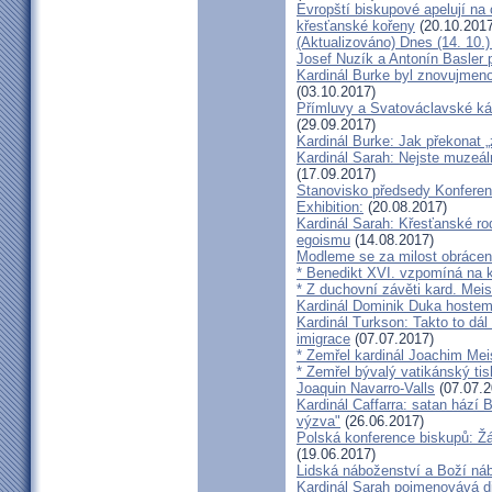
Evropští biskupové apelují na 
křesťanské kořeny
(20.10.2017
(Aktualizováno) Dnes (14. 10.)
Josef Nuzík a Antonín Basler
Kardinál Burke byl znovujmen
(03.10.2017)
Přímluvy a Svatováclavské káz
(29.09.2017)
Kardinál Burke: Jak překonat 
Kardinál Sarah: Nejste muzeální
(17.09.2017)
Stanovisko předsedy Konfere
Exhibition:
(20.08.2017)
Kardinál Sarah: Křesťanské ro
egoismu
(14.08.2017)
Modleme se za milost obrácení
* Benedikt XVI. vzpomíná na k
* Z duchovní závěti kard. Mei
Kardinál Dominik Duka hoste
Kardinál Turkson: Takto to dál
imigrace
(07.07.2017)
* Zemřel kardinál Joachim Mei
* Zemřel bývalý vatikánský ti
Joaquin Navarro-Valls
(07.07.2
Kardinál Caffarra: satan hází B
výzva"
(26.06.2017)
Polská konference biskupů: Žá
(19.06.2017)
Lidská náboženství a Boží ná
Kardinál Sarah pojmenovává dik