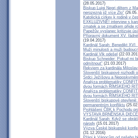
(28.05.2017)
Biskup Luigi Negri dětem z Ma
nerozezná již více Zlo"
(26.05.
Katolická církev k rodině v če
EXKLUZIVNĚ! interview s kar
zmatek a se zmatkem přijde ro
Papežův vyslanec kritizuje úsi
Přípravný dokument XV. řádné
(19.04.2017)
Kardinál Sarah: Benedikt XVI
Muži minulosti a muži budoucno
Kardinál Vlk odešel
(22.03.201
Biskup Schneider: Pokud mi bi
odmítnout"
(21.03.2017)
Rekviem za kardinála Milosla
Slovenští biskupové rozhodli
Srdci Ježíšovu a Neposkvrně
Analýza problematiky CON
dvou formách ŘÍMSKEHO RITU
Analýza problematiky CON
dvou formách ŘÍMSKÉHO RIT
Slovenští biskupové otevřeně:
permanentním konfliktu
(25.02
Prohlášení ČBK k Pochodu pro 
VÝSTAVA BRNĚNSKÁ DIECÉ
Kardinál Sarah: Když se obrát
národy
(15.01.2017)
Výzva České biskupské konfer
(31.12.2016)
Přání k Vánocům od našeho b