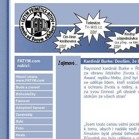
FATYM.com
Kardinál Burke: Doufám, že b
nabízí:
Raymond kardinál Burke v Ř
za obranu lidského života
L
Hlavní strana
Award
, repliku hřebu, jímž byl
www.FATYM.com
se uděluje lidem, kteří snášel
a ochranu života a rodiny, a 
Bude a zveme!
za svou činnost „při obraně v
Bohoslužby
útokům ze všech stran“
Farnosti
Adoptivní farnost
Zpravodaj
Bylo
„Jsem touto cenou velmi poctě
Foto
k tomu, abych i nadále trpěl 
římském bytě předal šéfredak
Hesla
Původně mu byla udělena v n