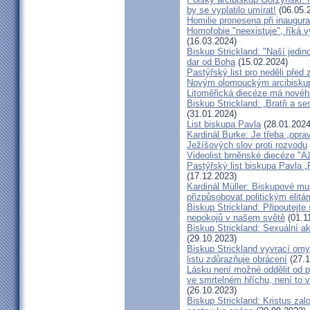
by se vyplatilo umírat!
(06.05.
Homilie pronesena při inaugur
Homofobie "neexistuje", říká 
(16.03.2024)
Biskup Strickland: "Naší jedin
dar od Boha
(15.02.2024)
Pastýřský list pro neděli pře
Novým olomouckým arcibiskup
Litoměřická diecéze má novéh
Biskup Strickland: „Bratři a se
(31.01.2024)
List biskupa Pavla
(28.01.2024
Kardinál Burke: Je třeba „opr
Ježíšových slov proti rozvodu
Videolist brněnské diecéze "
Pastýřský list biskupa Pav
(17.12.2023)
Kardinál Müller: Biskupové mus
přizpůsobovat politickým elitá
Biskup Strickland: Připoutejte
nepokojů v našem světě
(01.1
Biskup Strickland: Sexuální ak
(29.10.2023)
Biskup Strickland vyvrací omyl
listu zdůrazňuje obrácení
(27.1
Lásku není možné oddělit od p
ve smrtelném hříchu, není to 
(26.10.2023)
Biskup Strickland: Kristus zalo