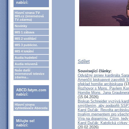
nabízí:
Hlavní strana TV-
MIS.cz (internetová
TV zdarma)
Novinky
MIS 1 zábava
MIS 2 vzdělání
MIS 3 publicist.
MIS 4 lokální
Audia hudební
Sdílet
Audia mluvená
Naše další
Související články:
internetové televize
Odvážný projev kardinála Sar
zdarma...
Američtí biskupové zasvětili 
překlad homilie arcibiskupa
(13
Rozhovor s Mpns. Pavlem Ko
ABCD.fatym.com
Homilie Mons. Jana Graubnera 
nabízí:
(15.04.2026)
Biskup Schneider vyzývá kardi
Hlavní strana
smýšlením, aby podpořili SS
vyhledávače Abeceda
Karol Dučák: Revolta arcibisk
trvalým mementem pro všechny
Víra na dopamínu: Cítím, ted
Milujte se!
Karol Dučák: Katolická církev v
nabízí:
(20.02.2026)