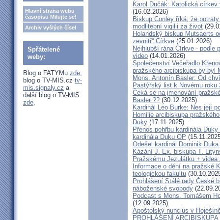
Karol Dučák: Katolická církev v
Hlavní strana webu
(16.02.2026)
časopisu Milujte se!
Biskup Conley říká, že potrat
modlitební vigilii za život
(29.0
Archiv vyšlých čísel
Holandský biskup Mutsaerts ods
zevnitř“ Církve
(25.01.2026)
Nejhlubší rána Církve - podle
Spřátelené
video
(14.01.2026)
weby:
Společenství Večeřadlo Křeno
pražského arcibiskupa by byl 
Blog o FATYMu
zde
,
Mons. Antonín Basler: Od chvíl
blog o TV-MIS.cz
tv-
Pastýřský list k Novému roku
mis.signaly.cz
a
Čeká se na jmenování pražské
další blog o TV-MIS
Basler ??
(30.12.2025)
zde
.
Kardinál Leo Burke: Nes její p
Homilie arcibiskupa pražského
Duky
(17.11.2025)
Přenos pohřbu kardinála Duky
kardinála Duku OP
(15.11.2025
Odešel kardinál Dominik Duka 
Kázání J. Ex. biskupa T. Lity
Pražskému Jezulátku + videa 
Informace o dění na pražské Ka
teologickou fakultu
(30.10.202
Prohlášení Stálé rady České b
náboženské svobody
(22.09.2
Podcast s Mons. Tomášem Ho
(12.09.2025)
Apoštolský nuncius v Hoješín
PROHLÁŠENÍ ARCIBISKUPA