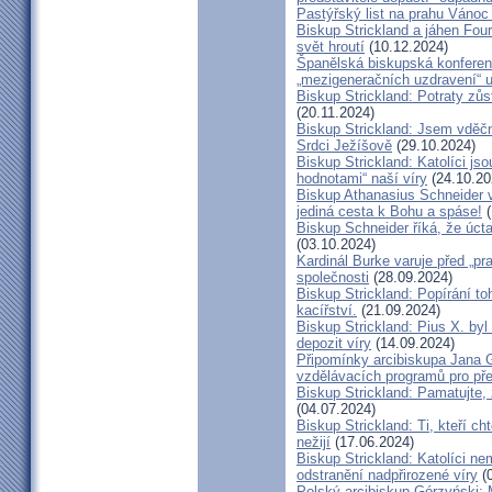
Pastýřský list na prahu Vánoc
Biskup Strickland a jáhen Four
svět hroutí
(10.12.2024)
Španělská biskupská konferenc
„mezigeneračních uzdravení“ u
Biskup Strickland: Potraty zů
(20.11.2024)
Biskup Strickland: Jsem vděčn
Srdci Ježíšově
(29.10.2024)
Biskup Strickland: Katolíci jso
hodnotami“ naší víry
(24.10.20
Biskup Athanasius Schneider vy
jediná cesta k Bohu a spáse!
(
Biskup Schneider říká, že úct
(03.10.2024)
Kardinál Burke varuje před „pr
společnosti
(28.09.2024)
Biskup Strickland: Popírání to
kacířství.
(21.09.2024)
Biskup Strickland: Pius X. by
depozit víry
(14.09.2024)
Připomínky arcibiskupa Jana 
vzdělávacích programů pro pře
Biskup Strickland: Pamatujte,
(04.07.2024)
Biskup Strickland: Ti, kteří ch
nežijí
(17.06.2024)
Biskup Strickland: Katolíci ne
odstranění nadpřirozené víry
(0
Polský arcibiskup Górzyński: 