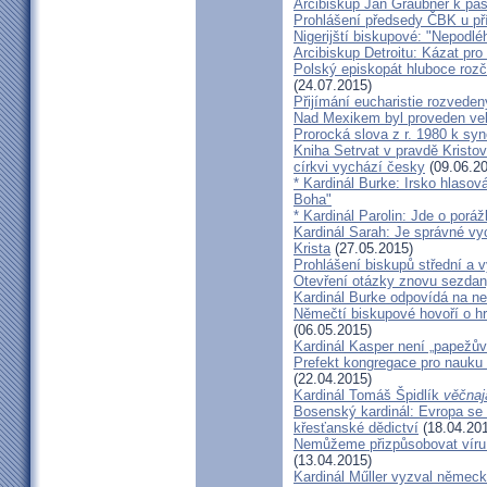
Arcibiskup Jan Graubner k pa
Prohlášení předsedy ČBK u pří
Nigerijští biskupové: "Nepodl
Arcibiskup Detroitu: Kázat pro
Polský episkopát hluboce rozča
(24.07.2015)
Přijímání eucharistie rozveden
Nad Mexikem byl proveden ve
Prorocká slova z r. 1980 k syn
Kniha Setrvat v pravdě Kristov
církvi vychází česky
(09.06.20
* Kardinál Burke: Irsko hlaso
Boha"
* Kardinál Parolin: Jde o poráž
Kardinál Sarah: Je správné vy
Krista
(27.05.2015)
Prohlášení biskupů střední a 
Otevření otázky znovu sezdan
Kardinál Burke odpovídá na ne
Němečtí biskupové hovoří o hr
(06.05.2015)
Kardinál Kasper není „papežův
Prefekt kongregace pro nauku 
(22.04.2015)
Kardinál Tomáš Špidlík
věčnaj
Bosenský kardinál: Evropa se
křesťanské dědictví
(18.04.20
Nemůžeme přizpůsobovat víru d
(13.04.2015)
Kardinál Műller vyzval němec