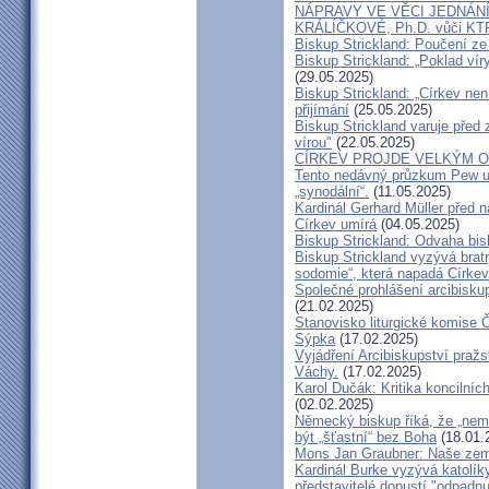
NÁPRAVY VE VĚCI JEDNÁNÍ
KRÁLÍČKOVÉ, Ph.D. vůči KT
Biskup Strickland: Poučení 
Biskup Strickland: „Poklad ví
(29.05.2025)
Biskup Strickland: „Církev nen
přijímání
(25.05.2025)
Biskup Strickland varuje před 
vírou"
(22.05.2025)
CÍRKEV PROJDE VELKÝM O
Tento nedávný průzkum Pew uk
„synodální“.
(11.05.2025)
Kardinál Gerhard Müller před 
Církev umírá
(04.05.2025)
Biskup Strickland: Odvaha bi
Biskup Strickland vyzývá bratry
sodomie“, která napadá Církev
Společné prohlášení arcibisk
(21.02.2025)
Stanovisko liturgické komise
Sýpka
(17.02.2025)
Vyjádření Arcibiskupství pra
Váchy.
(17.02.2025)
Karol Dučák: Kritika koncilníc
(02.02.2025)
Německý biskup říká, že „nem
být „šťastní“ bez Boha
(18.01.
Mons Jan Graubner: Naše ze
Kardinál Burke vyzývá katolíky,
představitelé dopustí "odpadnu