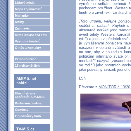
Lidové misie
výročního setkání obránců 
pochodem pro život. Westen t
Mapa zajímavostí
hnutí pro život řekl, že „kardin
Marianky
„
Toto utrpení, veřejné poniž
Knihy
snášel s radostí. Kdykoli s 
Zajímavé...
absolutně netýká jeho samotn
uvedl tehdy Westen. Kardinál
Mimo oblast FATYMu
rytířů a jeden z předních svě
Výzdoba kostelů
je vyhlášeným obhájcem nauk
nasazení v obraně svátostí a 
O nás a kontakty
na tom, aby v souladu s kan
politikům odmítáno svaté přij
Personalizace
mentalitě“ nazývá „zásadní po
se rodičů jako prvotních vych
15 nejčtenějších
jako posvátný svazek jednoho
LSN
AMIMS.net
nabízí:
Převzato z
MONITOR č.13/2
Hlavní strana
apoštolát A.M.I.M.S.
Knihovna on-line
Comicsy
Objednávky knih
TV-MIS.cz