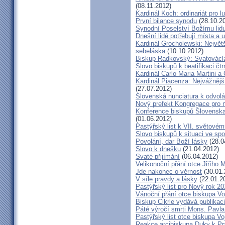
(08.11.2012)
Kardinál Koch: ordinariát pro l
První bilance synodu
(28.10.2
Synodní Poselství Božímu lid
Dnešní lidé potřebují místa a u
Kardinál Grocholewski: Největ
sebeláska
(10.10.2012)
Biskup Radkovský: Svatováclavs
Slovo biskupů k beatifikaci čt
Kardinál Carlo Maria Martini a
Kardinál Piacenza: Nejvážněj
(27.07.2012)
Slovenská nunciatura k odvol
Nový prefekt Kongregace pro 
Konference biskupů Slovenska
(01.06.2012)
Pastýřský list k VII. světovém
Slovo biskupů k situaci ve spo
Povolání, dar Boží lásky
(28.0
Slovo k dnešku
(21.04.2012)
Svaté přijímání
(06.04.2012)
Velikonoční přání otce Jiřího 
Jde nakonec o věrnost
(30.01.
V síle pravdy a lásky
(22.01.2
Pastýřský list pro Nový rok 2
Vánoční přání otce biskupa V
Biskup Cikrle vydává publikac
Páté výročí smrti Mons. Pavla
Pastýřský list otce biskupa V
Reakce arcibiskupa Duky k Pr