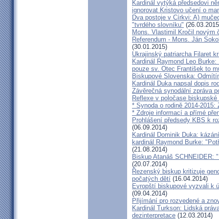
Kardinál vytýká předsedovi 
ignorovat Kristovo učení o ma
Dva postoje v Církvi: A) muče
"tvrdého slovníku"
(26.03.2015
Mons. Vlastimil Kročil novým
Referendum - Mons. Ján Sokol:
(30.01.2015)
Ukrajinský patriarcha Filaret kr
Kardinál Raymond Leo Burke: 
pouze sv. Otec František to m
Biskupové Slovenska: Odmítíme
Kardinál Duka napsal dopis r
Závěrečná synodální zpráva p
Reflexe v poločase biskupské
* Synoda o rodině 2014-2015: 
* Zdroje informací a přímé pře
Prohlášení předsedy KBS k ro
(06.09.2014)
Kardinál Dominik Duka: kázání
kardinál Raymond Burke: "Pot
(21.08.2014)
Biskup Atanáš SCHNEIDER: "Na
(20.07.2014)
Řezenský biskup kritizuje gen
počatých dětí
(16.04.2014)
Evropští biskupové vyzvali k 
(09.04.2014)
Přijímání pro rozvedené a zn
Kardinál Turkson: Lidská práva 
dezinterpretace
(12.03.2014)