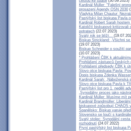
cestou ke spáse
(30.09.2023)
Kardinál Müller: "Falešní pror
prosazení Agendy OSN 2030
(
Vladyka Milan Chautur: Nezra
Pastýřský list biskupa Pavla o
Kardinál Robert Sarah hostem 
Katoličtí biskupové kritizovali
potratech
(22.07.2023)
Svatý rok se blíží...
(19.07.20
Biskup Strickland: „Všichni se
(19.07.2023)
Biskup Schneider o soužití p
(10.07.2023)
* Prohlášení ČBK k aktuálnímu
Prohlášení zástupců českých c
Prohlášení předsedy ČBK k út
Slovo otce biskupa Pavla: Pov
Dopis biskupa Zdenka Wasserb
Kardinál Sarah: „Náboženská 
Slovo otce biskupa Pavla k Tří
Pastýřský list pro 1. neděli ad
„Synodálny proces jako nástro
Kardinál Müller: Musíme mít p
Kardinál Brandmüller: Liberální
biskupové způsobují CHAOS v 
Španělsko: Biskup varuje před
Slovensko se loučí s kardin
Svatý stolec: Synodální cesta
rozhodnutí
(24.07.2022)
První pastýřský list biskupa P