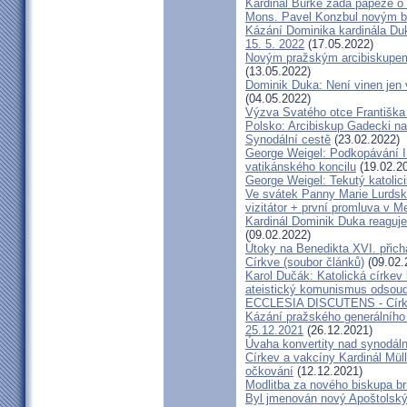
Kardinál Burke žádá papeže o
Mons. Pavel Konzbul novým b
Kázání Dominika kardinála Duky
15. 5. 2022
(17.05.2022)
Novým pražským arcibiskupem
(13.05.2022)
Dominik Duka: Není vinen jen vo
(04.05.2022)
Výzva Svatého otce Františka
Polsko: Arcibiskup Gadecki na
Synodální cestě
(23.02.2022)
George Weigel: Podkopávání II
vatikánského koncilu
(19.02.2
George Weigel: Tekutý katoli
Ve svátek Panny Marie Lurdské
vizitátor + první promluva v M
Kardinál Dominik Duka reaguje
(09.02.2022)
Útoky na Benedikta XVI. přichá
Církve (soubor článků)
(09.02.
Karol Dučák: Katolická círke
ateistický komunismus odsoud
ECCLESIA DISCUTENS - Církev
Kázání pražského generálního 
25.12.2021
(26.12.2021)
Úvaha konvertity nad synodáln
Církev a vakcíny Kardinál Müll
očkování
(12.12.2021)
Modlitba za nového biskupa b
Byl jmenován nový Apoštolský 