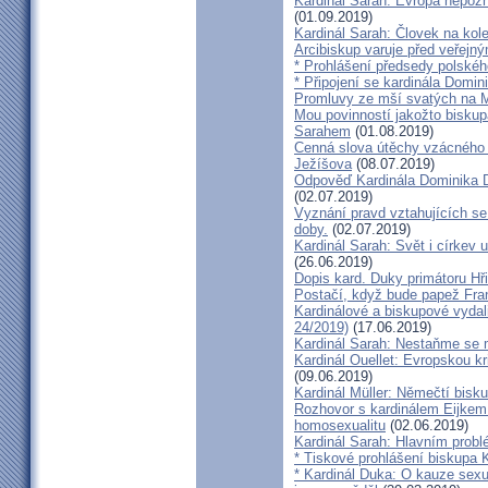
Kardinál Sarah: Evropa nepozn
(01.09.2019)
Kardinál Sarah: Človek na kol
Arcibiskup varuje před veřejn
* Prohlášení předsedy polskéh
* Připojení se kardinála Domi
Promluvy ze mší svatých na Ml
Mou povinností jakožto biskup
Sarahem
(01.08.2019)
Cenná slova útěchy vzácného 
Ježíšova
(08.07.2019)
Odpověď Kardinála Dominika D
(02.07.2019)
Vyznání pravd vztahujících se
doby.
(02.07.2019)
Kardinál Sarah: Svět i církev u
(26.06.2019)
Dopis kard. Duky primátoru Hř
Postačí, když bude papež Fran
Kardinálové a biskupové vydali 
24/2019)
(17.06.2019)
Kardinál Sarah: Nestaňme se m
Kardinál Ouellet: Evropskou k
(09.06.2019)
Kardinál Müller: Němečtí bisk
Rozhovor s kardinálem Eijkem:
homosexualitu
(02.06.2019)
Kardinál Sarah: Hlavním probl
* Tiskové prohlášení biskupa K
* Kardinál Duka: O kauze sexu