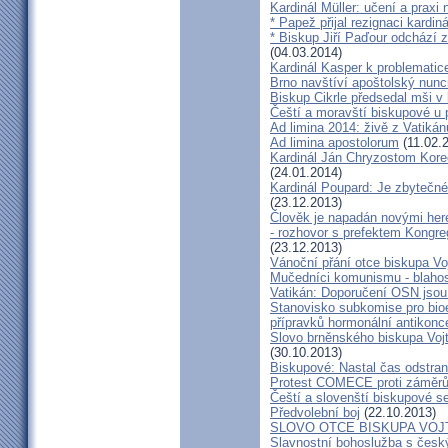
Kardinál Müller: učení a praxi 
* Papež přijal rezignaci kardin
* Biskup Jiří Paďour odchází 
(04.03.2014)
Kardinál Kasper k problemati
Brno navštíví apoštolský nun
Biskup Cikrle předsedal mši v 
Čeští a moravští biskupové u 
Ad limina 2014: živě z Vatik
Ad limina apostolorum
(11.02.
Kardinál Ján Chryzostom Kore
(24.01.2014)
Kardinál Poupard: Je zbytečné 
(23.12.2013)
Člověk je napadán novými he
- rozhovor s prefektem Kongre
(23.12.2013)
Vánoční přání otce biskupa Vo
Mučedníci komunismu - blahos
Vatikán: Doporučení OSN jsou
Stanovisko subkomise pro bioe
přípravků hormonální antikon
Slovo brněnského biskupa Vojt
(30.10.2013)
Biskupové: Nastal čas odstran
Protest COMECE proti záměr
Čeští a slovenští biskupové s
Předvolební boj
(22.10.2013)
SLOVO OTCE BISKUPA VOJ
Slavnostní bohoslužba s česk