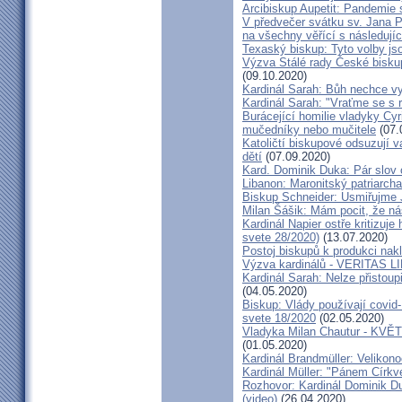
Arcibiskup Aupetit: Pandemie s
V předvečer svátku sv. Jana Pa
na všechny věřící s následují
Texaský biskup: Tyto volby jso
Výzva Stálé rady České bisku
(09.10.2020)
Kardinál Sarah: Bůh nechce vy
Kardinál Sarah: "Vraťme se s r
Burácející homilie vladyky Cyri
mučedníky nebo mučitele
(07.
Katoličtí biskupové odsuzují v
dětí
(07.09.2020)
Kard. Dominik Duka: Pár slov 
Libanon: Maronitský patriarch
Biskup Schneider: Usmiřujme J
Milan Šášik: Mám pocit, že n
Kardinál Napier ostře kritizuje
svete 28/2020)
(13.07.2020)
Postoj biskupů k produkci nakl
Výzva kardinálů - VERITAS L
Kardinál Sarah: Nelze přistoup
(04.05.2020)
Biskup: Vlády používají covid-
svete 18/2020
(02.05.2020)
Vladyka Milan Chautur - KVĚT
(01.05.2020)
Kardinál Brandmüller: Velikon
Kardinál Müller: "Pánem Církve
Rozhovor: Kardinál Dominik 
(video)
(26.04.2020)