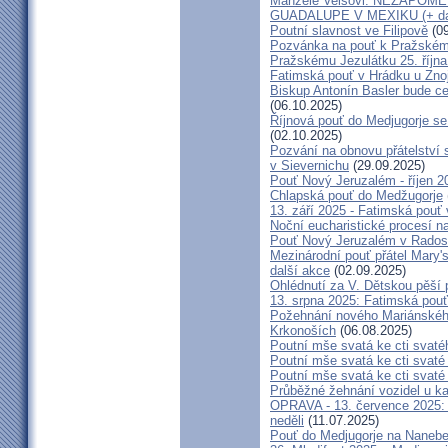
Manželé Veisovi: NEZAPO
GUADALUPE V MEXIKU (+ dal
Poutní slavnost ve Filipově
(09
Pozvánka na pouť k Pražském
Pražskému Jezulátku 25. říjn
Fatimská pouť v Hrádku u Znoj
Biskup Antonín Basler bude ce
(06.10.2025)
Říjnová pouť do Medjugorje se
(02.10.2025)
Pozvání na obnovu přátelství 
v Sievernichu
(29.09.2025)
Pouť Nový Jeruzalém - říjen 2
Chlapská pouť do Medžugorje
13. září 2025 - Fatimská pouť
Noční eucharistické procesí n
Pouť Nový Jeruzalém v Radost
Mezinárodní pouť přátel Mary'
další akce
(02.09.2025)
Ohlédnutí za V. Dětskou pěší 
13. srpna 2025: Fatimská pou
Požehnání nového Mariánského 
Krkonoších
(06.08.2025)
Poutní mše svatá ke cti svaté
Poutní mše svatá ke cti svat
Poutní mše svatá ke cti svat
Průběžné žehnání vozidel u ka
OPRAVA - 13. července 2025: 
neděli
(11.07.2025)
Pouť do Medjugorje na Nanebe