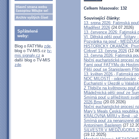
Hlavní strana webu
Celkem hlasovalo: 132
časopisu Milujte se!
Archiv vyšlých čísel
Související články:
13. srpna 2026: Fatimská pou
Mladifest 2026
(24.07.2026)
Spřátelené
13. července 2026: Fatimská 
weby:
VI. Dětská pěší pouť: Štítary 
Pozvánka na pouť - MEDŽUGOR
HISTORICKÝ OKAMŽIK: První c
Blog o FATYMu
zde
,
Církve! 13. června 2026
(12.06
blog o TV-MIS.cz
tv-
13. června 2026: Fatimská po
mis.signaly.cz
a
Noční eucharistické procesí n
další blog o TV-MIS
Farní pouť FATYMu do Hostim
zde
.
Pěší pouť se Stanislavem Při
13. květen 2026 - Fatimská p
NOC MILOSTÍ - odprošování, v
Eucharistií v Újezdě u Valašs
Z Třebíče na květnovou pouť 
Mládežnická pěší pouť ze Šu
Smírná pouť u příležitosti svá
2026 Brno
(20.03.2026)
Noční eucharistické procesí n
Mary’s Meals Česká republika
KRÁLOVNA MÍRU v Brně - už 
Smírná pouť za nenarozené dě
Antonínem Baslerem
(27.12.2
SILVESTR V MEDŽUGORJI 28. 1
(19.12.2025)