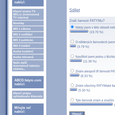
nabízí:
Sdílet
Hlavní strana TV-
MIS.cz (internetová
TV zdarma)
Znáš farnosti FATYMu?
Novinky
Nikdy jsem v této oblasti neb
MIS 1 zábava
(19.70 %)
MIS 2 vzdělání
MIS 3 publicist.
O některých farnostech jsem
MIS 4 lokální
(3.79 %)
Audia hudební
Navštívil jsem jednu z těchto
Audia mluvená
(11.36 %)
Naše další
internetové televize
zdarma...
Znám alespoň tři farnosti F
(8.33 %)
ABCD.fatym.com
nabízí:
Znám všechny FATYMské far
(5.30 %)
Hlavní strana
vyhledávače Abeceda
Tyto farnosti znám a snažím
(
Milujte se!
nabízí: