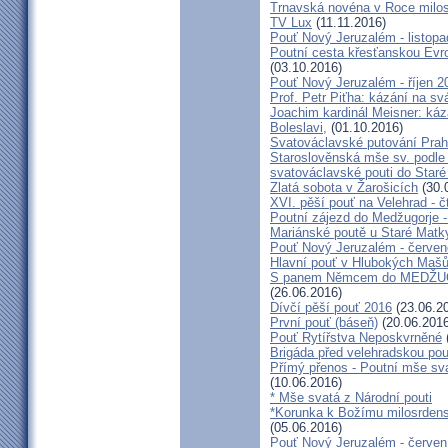
Trnavská novéna v Roce milosr
TV Lux
(11.11.2016)
Pouť Nový Jeruzalém - listop
Poutní cesta křesťanskou Evro
(03.10.2016)
Pouť Nový Jeruzalém - říjen 2
Prof. Petr Piťha: kázání na s
Joachim kardinál Meisner: káz
Boleslavi,
(01.10.2016)
Svatováclavské putování Praho
Staroslověnská mše sv. podle t
svatováclavské pouti do Staré
Zlatá sobota v Žarošicích
(30.
XVI. pěší pouť na Velehrad - č
Poutní zájezd do Medžugorje -
Mariánské poutě u Staré Matk
Pouť Nový Jeruzalém - červe
Hlavní pouť v Hlubokých Maš
S panem Němcem do MEDŽUG
(26.06.2016)
Dívčí pěší pouť 2016
(23.06.2
První pouť (báseň)
(20.06.2016
Pouť Rytířstva Neposkvrněné
Brigáda před velehradskou pou
Přímý přenos - Poutní mše sva
(10.06.2016)
* Mše svatá z Národní pouti
*Korunka k Božímu milosrdenst
(05.06.2016)
Pouť Nový Jeruzalém - červen