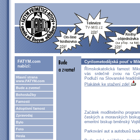
FATYM.com
Cyrilometodějská pouť v Mik
nabízí:
Římskokatolická farnost Mik
vás srdečně zvou na Cyri
Hlavní strana
Podluží na Slovanské hradiště
www.FATYM.com
Plakátek ke stažení zde!
Bude a zveme!
Bohoslužby
Farnosti
Adoptivní farnost
Začátek modlitebního programu
Zpravodaj
českých a moravských biskup
emeritní biskup brněnský Vojtě
Bylo
Foto
Parkování aut a autobusů bud
Hesla