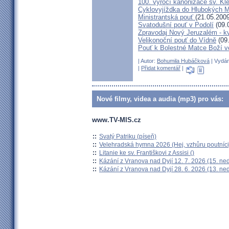
100. výročí kanonizace sv. K
Cyklovyjíždka do Hlubokých 
Ministrantská pouť
(21.05.2009
Svatodušní pouť v Podolí
(09.
Zpravodaj Nový Jeruzalém - k
Velikonoční pouť do Vídně
(09
Pouť k Bolestné Matce Boží v
| Autor:
Bohumila Hubáčková
| Vydán
|
Přidat komentář
|
Nové filmy, videa a audia (mp3) pro vás:
www.TV-MIS.cz
::
Svatý Patriku (píseň)
::
Velehradská hymna 2026 (Hej, vzhůru poutníci
::
Litanie ke sv. Františkovi z Assisi ()
::
Kázání z Vranova nad Dyjí 12. 7. 2026 (15. ne
::
Kázání z Vranova nad Dyjí 28. 6. 2026 (13. ne