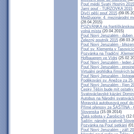
Pouť médií Svatý Hostýn 201
Jarní pouť - TURZOVKA 2015
Dívčí pěší pouť 2015
(09.05.2
Medžugorje: 4. mezinárodní mod
(28.04.2015)
POZVÁNKA na františkánskou po
volná místa
(20.04.2015)
Pouť Nový Jeruzalém - duben
Železný poutník 2015
(08.03.2
Pouť Nový Jeruzalém - březen
Pouť sv. Klementa v Tasovicí
Pozvánka na Tradiční „Kleme
Hofbauerem ve Vídni
(25.02.2
Pouť Nový Jeruzalém - leden 
Pouť Nový Jeruzalém - prosin
Virtuální prohlídka římských ba
Pouť Nový Jeruzalém - listop
Poděkování sv. Anežce za 25
Pouť Nový Jeruzalém - říjen 2
Český Těšín bude mít ostatky
Svatováclavské kázání Domini
Autobus na Národní svatovácl
Moravská autobusová pouť do
Přímé přenosy ze ŠAŠTÍNA - C
Slovenska
(15.09.2014)
Zlatá sobota v Žarošicích
(12.
Šaštín: národní svatyně Slov
Pozvánka na Pouť setkání
(01
Pouť Nový Jeruzalém - září 2