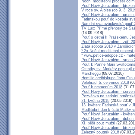
Noční modlitební procesí očim
Pouť Nový Jeruzalém - březen
V roce sv. Aloise (do 9. 3. 201
Pouť Nový Jeruzalém - prosin
Fatimskou pouť do kostela sva
Národní svatováclavská pouť 
TV Lux: Přímé přenosy ze Šaš
(14.09.2018)
Pouť s dětmi k Pražskému Jez
Pouť Nový Jeruzalém - září 2
Zlatá sobota 2018 v Žarošicích 
* 2x Noční modlitební procesí p
* www.petice-adopce.cz - mater
Pouť Nový Jeruzalém - srpen 
Pouť k Panně Marii Svatotoms
Ostatky sv. Markéty poputují
Marcheggu
(09.07.2018)
Homilie arcibiskupa Jana Grau
Velehrad, 5. července 2018
(05
Pouť k pramenům 2018
(01.07
Pouť Nový Jeruzalém - červen
Pozvánka na setkání brněnské
21. května 2018
(20.05.2018)
13. květen: Fatimská pouť v Ji
Modlitební den k úctě Matky v
Pouť Nový Jeruzalém - květen
Pouť Nový Jeruzalém - duben
XI. pěší pouť mužů
(27.03.201
Pouť Nový Jeruzalém - březen
Železný poutník 2018
(07.03.2