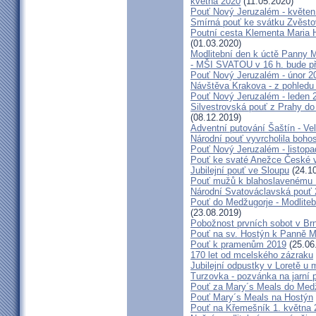
května 2020
(11.05.2020)
Pouť Nový Jeruzalém - květen
Smírná pouť ke svátku Zvěsto
Poutní cesta Klementa Maria 
(01.03.2020)
Modlitební den k úctě Panny M
- MŠI SVATOU v 16 h. bude p
Pouť Nový Jeruzalém - únor 2
Návštěva Krakova - z pohledu
Pouť Nový Jeruzalém - leden 
Silvestrovská pouť z Prahy do
(08.12.2019)
Adventní putování Šaštín - Ve
Národní pouť vyvrcholila boho
Pouť Nový Jeruzalém - listop
Pouť ke svaté Anežce České 
Jubilejní pouť ve Sloupu
(24.10
Pouť mužů k blahoslavenému
Národní Svatováclavská pouť
Pouť do Medžugorje - Modliteb
(23.08.2019)
Pobožnost prvních sobot v Brně
Pouť na sv. Hostýn k Panně Ma
Pouť k pramenům 2019
(25.06
170 let od mcelského zázraku
Jubilejní odpustky v Loretě u 
Turzovka - pozvánka na jarní p
Pouť za Mary´s Meals do Med
Pouť Mary´s Meals na Hostýn
Pouť na Křemešník 1. května 