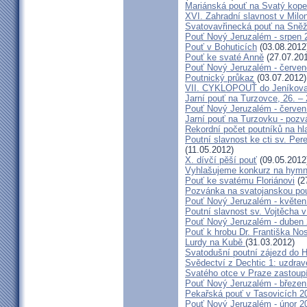
Mariánská pouť na Svatý kope
XVI. Zahradní slavnost v Milo
Svatovavřinecká pouť na Sně
Pouť Nový Jeruzalém - srpen 
Pouť v Bohuticích
(03.08.2012
Pouť ke svaté Anně
(27.07.20
Pouť Nový Jeruzalém - červe
Poutnický průkaz
(03.07.2012)
VII. CYKLOPOUŤ do Jeníkov
Jarní pouť na Turzovce, 26. –
Pouť Nový Jeruzalém - červen
Jarní pouť na Turzovku - poz
Rekordní počet poutníků na hl
Poutní slavnost ke cti sv. Pe
(11.05.2012)
X. dívčí pěší pouť
(09.05.2012
Vyhlašujeme konkurz na hymn
Pouť ke svatému Floriánovi
(2
Pozvánka na svatojanskou pou
Pouť Nový Jeruzalém - květen
Poutní slavnost sv. Vojtěcha 
Pouť Nový Jeruzalém - duben
Pouť k hrobu Dr. Františka No
Lurdy na Kubě
(31.03.2012)
Svatodušní poutní zájezd do 
Svědectví z Dechtic 1: uzdrave
Svatého otce v Praze zastoup
Pouť Nový Jeruzalém - březen
Pekařská pouť v Tasovicích 2
Pouť Nový Jeruzalém - únor 2