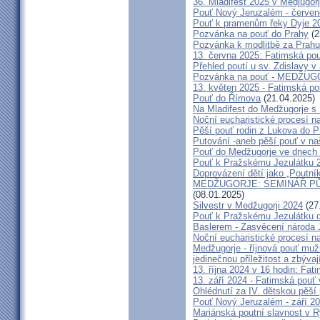
36. Mladifest 2025 v Medjugorj
Pouť Nový Jeruzalém - červe
Pouť k pramenům řeky Dyje 2
Pozvánka na pouť do Prahy
(2
Pozvánka k modlitbě za Prahu
13. června 2025: Fatimská po
Přehled poutí u sv. Zdislavy v
Pozvánka na pouť - MEDŽUGOR
13. květen 2025 - Fatimská p
Pouť do Římova
(21.04.2025)
Na Mladifest do Medžugorje s
Noční eucharistické procesí n
Pěší pouť rodin z Lukova do P
Putování -aneb pěší pouť v na
Pouť do Medžugorje ve dnech 2
Pouť k Pražskému Jezulátku 
Doprovázení dětí jako „Poutní
MEDŽUGORJE: SEMINÁŘ PŮST
(08.01.2025)
Silvestr v Medžugorji 2024
(27
Pouť k Pražskému Jezulátku d
Baslerem - Zasvěcení národa 
Noční eucharistické procesí n
Medžugorje - říjnová pouť mu
jedinečnou příležitost a zbývaj
13. října 2024 v 16 hodin: Fa
13. září 2024 - Fatimská pouť
Ohlédnutí za IV. dětskou pěší
Pouť Nový Jeruzalém - září 2
Mariánská poutní slavnost v R