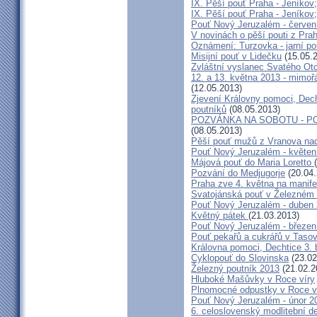
IX. Pěší pouť Praha - Jeníkov
IX. Pěší pouť Praha - Jeníkov
Pouť Nový Jeruzalém - červen
V novinách o pěší pouti z Pra
Oznámení: Turzovka - jarní po
Misijní pouť v Lidečku
(15.05.
Zvláštní vyslanec Svatého Otc
12. a 13. května 2013 - mimo
(12.05.2013)
Zjevení Královny pomoci, Dech
poutníků
(08.05.2013)
POZVÁNKA NA SOBOTU - P
(08.05.2013)
Pěší pouť mužů z Vranova nad
Pouť Nový Jeruzalém - květen
Májová pouť do Maria Loretto
Pozvání do Medjugorje
(20.04.
Praha zve 4. května na manife
Svatojánská pouť v Železném
Pouť Nový Jeruzalém - duben
Květný pátek
(21.03.2013)
Pouť Nový Jeruzalém - březen
Pouť pekařů a cukrářů v Taso
Královna pomoci, Dechtice 3.
Cyklopouť do Slovinska
(23.02
Železný poutník 2013
(21.02.2
Hluboké Mašůvky v Roce víry
Plnomocné odpustky v Roce ví
Pouť Nový Jeruzalém - únor 2
6. celoslovenský modlitební d