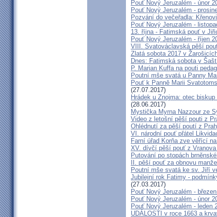
Pouť Nový Jeruzalém - únor 2
Pouť Nový Jeruzalém - prosin
Pozvání do večeřadla: Křenovi
Pouť Nový Jeruzalém - listop
13. října - Fatimská pouť v Jiři
Pouť Nový Jeruzalém - říjen 2
VIII. Svatováclavská pěší pou
Zlatá sobota 2017 v Žarošicích 
Dnes: Fatimská sobota v Šašt
P. Marian Kuffa na pouti ped
Poutní mše svatá u Panny Mar
Pouť k Panně Marii Svatotoms
(27.07.2017)
Hrádek u Znojma: otec biskup
(28.06.2017)
Mystička Myrna Nazzour ze S
Video z letošní pěší pouti z P
Ohlédnutí za pěší poutí z Pra
VI. národní pouť přátel Likvida
Farní úřad Korňa zve věřící n
XV. dívčí pěší pouť z Vranova
Putování po stopách brněnské
II. pěší pouť za obnovu manžel
Poutní mše svatá ke sv. Jiří v
Jubilejní rok Fatimy - podmín
(27.03.2017)
Pouť Nový Jeruzalém - březen
Pouť Nový Jeruzalém - únor 2
Pouť Nový Jeruzalém - leden 
UDÁLOSTI v roce 1663 a krva