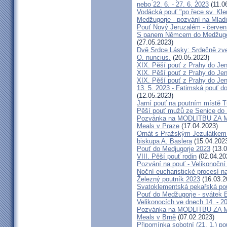
nebo 22. 6. - 27. 6. 2023
(11.0
Vodácká pouť "po řece sv. Kl
Medžugorje - pozvání na Mladi
Pouť Nový Jeruzalém - červen
S panem Němcem do Medžugorj
(27.05.2023)
Dvě Srdce Lásky: Srdečně zve
O. nuncius.
(20.05.2023)
XIX. Pěší pouť z Prahy do Jen
XIX. Pěší pouť z Prahy do Jen
XIX. Pěší pouť z Prahy do Jen
13. 5. 2023 - Fatimská pouť do
(12.05.2023)
Jarní pouť na poutním místě 
Pěší pouť mužů ze Senice do 
Pozvánka na MODLITBU ZA MÍ
Meals v Praze
(17.04.2023)
Ornát s Pražským Jezulátkem 
biskupa A. Baslera
(15.04.202
Pouť do Medjugorje 2023
(13.0
VIII. Pěší pouť rodin
(02.04.20
Pozvání na pouť - Velikonoční 
Noční eucharistické procesí n
Železný poutník 2023
(16.03.2
Svatoklementská pekařská po
Pouť do Medžugorje - svátek Bo
Velikonocích ve dnech 14. - 20
Pozvánka na MODLITBU ZA MÍ
Meals v Brně
(07.02.2023)
Připomínka sobotní (21. 1.) po