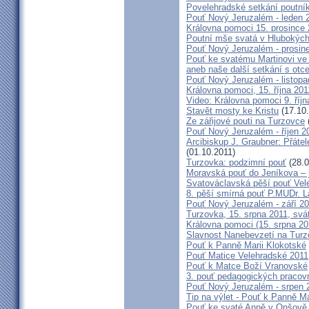
Povelehradské setkání poutní
Pouť Nový Jeruzalém - leden 
Královna pomoci 15. prosince 
Poutní mše svatá v Hlubokýc
Pouť Nový Jeruzalém - prosin
Pouť ke svatému Martinovi ve 
aneb naše další setkání s ot
Pouť Nový Jeruzalém - listopa
Královna pomoci, 15. října 20
Video: Královna pomoci 9. říjn
Stavět mosty ke Kristu
(17.10.
Ze zářijové pouti na Turzovce
Pouť Nový Jeruzalém - říjen 2
Arcibiskup J. Graubner: Přáte
(01.10.2011)
Turzovka: podzimní pouť
(28.0
Moravská pouť do Jeníkova – j
Svatováclavská pěší pouť Vel
8. pěší smírná pouť P.MUDr. 
Pouť Nový Jeruzalém - září 2
Turzovka, 15. srpna 2011, sv
Královna pomoci (15. srpna 2
Slavnost Nanebevzetí na Tur
Pouť k Panně Marii Klokotské
Pouť Matice Velehradské 2011
Pouť k Matce Boží Vranovské
3. pouť pedagogických praco
Pouť Nový Jeruzalém - srpen 
Tip na výlet - Pouť k Panně M
Pouť ke svaté Anně v Onšově