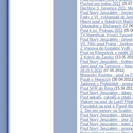
Pochod pro rodinu 2011
(20.07
Dechtice 3. července 2011: Ma
Pouť Nový Jeruzalém - červen
Fotky z VI. cyklopoutě do Jen
Hlavní pouť v Hubokých Mašův
Odpoledne v Břežanech
(12.06
Pouť k sv. Prokopu 2011
(05.0
TV Magnificat: Výročí Turzov
Pouť Nový Jeruzalém - červen
VII. Pěší pouť Praha - Jeníkov 
Z Vranova do Kostelmí Vydří -
Pouť na Křemešník v neděli 2
Z Kobylí do Žarošic
(13.05.201
Pouť Nový Jeruzalém - květen
Jarní pouť na Turzovce – hora
28-29.5.2011
(07.05.2011)
Moravský Krumlov - pouť na F
Poutě v Hejnicích
(30.04.2011)
Jablonné v Podještědí - progr
Pouť SFŘ do Říma
(15.04.201
Pouť Nový Jeruzalém - duben
Pouť pekařů, cukrářů a ctitel
Vlakem na pouť do Lurd? Přide
Pozvánka na pouť k Panně Mar
2. Den pro seniory na Svaté
Pouť Nový Jeruzalém - březen
Pouť Nový Jeruzalém - únor 2
Pouť Nový Jeruzalém - leden 
Pouť Nový Jeruzalém - prosin
Noční křížová cesta na Maria 