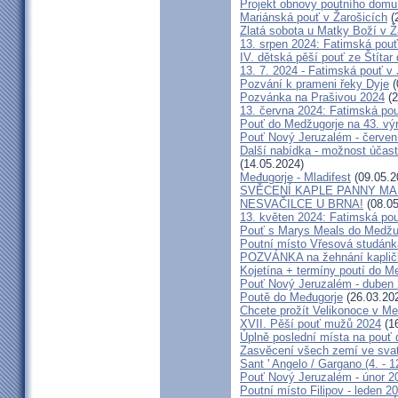
Projekt obnovy poutního domu
Mariánská pouť v Žarošicích
(
Zlatá sobota u Matky Boží v Ž
13. srpen 2024: Fatimská pouť 
IV. dětská pěší pouť ze Štítar
13. 7. 2024 - Fatimská pouť v J
Pozvání k prameni řeky Dyje
(
Pozvánka na Prašivou 2024
(2
13. června 2024: Fatimská pouť
Pouť do Medžugorje na 43. výro
Pouť Nový Jeruzalém - červen
Další nabídka - možnost účast
(14.05.2024)
Međugorje - Mladifest
(09.05.2
SVĚCENÍ KAPLE PANNY MAR
NESVAČILCE U BRNA!
(08.05
13. květen 2024: Fatimská pouť
Pouť s Marys Meals do Medžug
Poutní místo Vřesová studánk
POZVÁNKA na žehnání kapličk
Kojetína + termíny poutí do M
Pouť Nový Jeruzalém - duben
Poutě do Međugorje
(26.03.20
Chcete prožít Velikonoce v M
XVII. Pěší pouť mužů 2024
(16
Úplně poslední místa na po
Zasvěcení všech zemí ve svat
Sant ' Angelo / Gargano (4. - 1
Pouť Nový Jeruzalém - únor 2
Poutní místo Filipov - leden 2