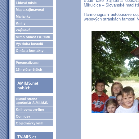
Bude také zajištěna dopra
Lidové misie
Mikulčice – Slovanské hradiště
Mapa zajímavostí
Harmonogram autobusové dopr
Marianky
webových stránkách farnosti M
Knihy
Zajímavé...
Mimo oblast FATYMu
Výzdoba kostelů
O nás a kontakty
Personalizace
15 nejčtenějších
AMIMS.net
nabízí:
Hlavní strana
apoštolát A.M.I.M.S.
Knihovna on-line
Comicsy
Objednávky knih
TV-MIS.cz