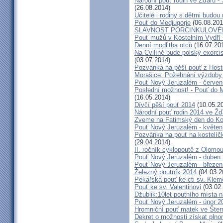
Národní pouť rodin ve Žďáru -
(26.08.2014)
Učitelé i rodiny s dětmi budo
Pouť do Medjugorje
(06.08.201
SLAVNOST PORCINKULOVÉ
Pouť mužů v Kostelním Vydří 
Denní modlitba otců
(16.07.20
Na Cvilíně bude polský exorci
(03.07.2014)
Pozvánka na pěší pouť z Hos
Morašice: Požehnání výzdoby
Pouť Nový Jeruzalém - červen
Poslední možnost! - Pouť do M
(16.05.2014)
Dívčí pěší pouť 2014
(10.05.2
Národní pouť rodin 2014 ve Ž
Zveme na Fatimský den do Koc
Pouť Nový Jeruzalém - květen
Pozvánka na pouť na kostelíč
(29.04.2014)
II. ročník cyklopoutě z Olomo
Pouť Nový Jeruzalém - duben
Pouť Nový Jeruzalém - březen
Železný poutník 2014
(04.03.2
Pekařská pouť ke cti sv. Kle
Pouť ke sv. Valentinovi
(03.02
Džublik:10let poutního místa n
Pouť Nový Jeruzalém - únor 2
Hromniční pouť matek ve Šter
Dekret o možnosti získat plno