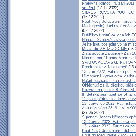
Královna pomoci, 4. září 2011:
smíření
(17.12.2022)
SILVESTROVSKÁ POUŤ DO ME
(15.12.2022)
Pouť Nový Jeruzalém - prosin
Medjugorský duchovní večer v 
(02.12.2022)
Dušičková pouť ve Mcelích
(03
Národní Svatováclavská pouť 
Ještě jsou poslední volná míst
Meals do MEDŽUGORJE
(25.
Zlatá sobota Žarošice - Září 2
Národní pouť Panny Marie sed
SVATOVÁCLAVSKÉ PUTOVÁN
Porciunkule v Jablunkově
(13.
13. září 2022: Fatimská pouť v 
Mimořádná výzva otce Marka - 
Noční eucharistické procesí n
Ohlédnutí za II. dětskou pěší 
Pozvání na pouť k Božímu Mil
II. dětská pěší pouť ze Štítar
11. pouť přátel Likvidace Lepry
13. července 2022: Fatimská po
Aktualizováno 28. 6. - VL
(27.06.2022)
S panem Janem Němcem opět 
13. června 2022: Fatimská pouť
13. květen 2022: Fatimská pouť
Pouť Nový Jeruzalém - duben
Pouť do Medjugorje 2022
(30.0