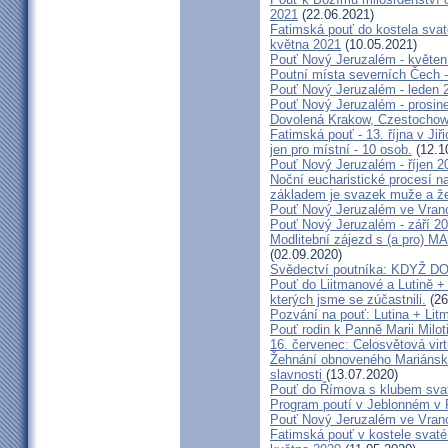
2021
(22.06.2021)
Fatimská pouť do kostela svaté
května 2021
(10.05.2021)
Pouť Nový Jeruzalém - květen
Poutní místa severních Čech -
Pouť Nový Jeruzalém - leden 
Pouť Nový Jeruzalém - prosin
Dovolená Krakow, Czestochow
Fatimská pouť - 13. října v Ji
jen pro místní - 10 osob.
(12.1
Pouť Nový Jeruzalém - říjen 2
Noční eucharistické procesí n
základem je svazek muže a ž
Pouť Nový Jeruzalém ve Vran
Pouť Nový Jeruzalém - září 2
Modlitební zájezd s (a pro
(02.09.2020)
Svědectví poutníka: KDYŽ 
Pouť do Liitmanové a Lutině + 
kterých jsme se zúčastnili.
(26
Pozvání na pouť: Lutina + Lit
Pouť rodin k Panně Marii Milot
16. červenec: Celosvětová virt
Žehnání obnoveného Mariánské
slavnosti
(13.07.2020)
Pouť do Římova s klubem sva
Program poutí v Jeblonném v 
Pouť Nový Jeruzalém ve Vran
Fatimská pouť v kostele svaté 