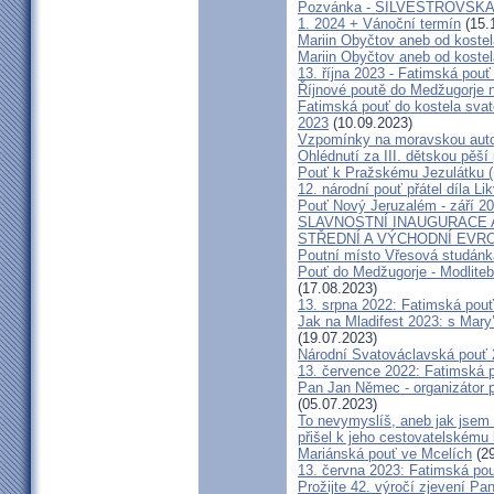
Pozvánka - SILVESTROVSKÁ
1. 2024 + Vánoční termín
(15.
Mariin Obyčtov aneb od kostel
Mariin Obyčtov aneb od kostel
13. října 2023 - Fatimská pouť 
Říjnové poutě do Medžugorje 
Fatimská pouť do kostela svaté
2023
(10.09.2023)
Vzpomínky na moravskou auto
Ohlédnutí za III. dětskou pěší 
Pouť k Pražskému Jezulátku (
12. národní pouť přátel díla Li
Pouť Nový Jeruzalém - září 2
SLAVNOSTNÍ INAUGURACE 
STŘEDNÍ A VÝCHODNÍ EVR
Poutní místo Vřesová studánk
Pouť do Medžugorje - Modliteb
(17.08.2023)
13. srpna 2022: Fatimská pouť 
Jak na Mladifest 2023: s Ma
(19.07.2023)
Národní Svatováclavská pouť
13. července 2022: Fatimská po
Pan Jan Němec - organizátor po
(05.07.2023)
To nevymyslíš, aneb jak jsem 
přišel k jeho cestovatelskému
Mariánská pouť ve Mcelích
(29
13. června 2023: Fatimská pouť
Prožijte 42. výročí zjevení Pa