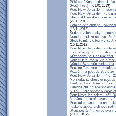
Pěší pouť Konstantinopol - Ve
Svatý Hostýn
(01.01.2013)
Pouť Nový Jeruzalém - leden 
Pouť Nový Jeruzalém - prosin
Slavnost kněžského svěcení v 
(27.11.2012)
Camino de Santiago - povídání
(13.11.2012)
Setkání velehradských poutní
Národní pouť za obnovu křesť
Sledujte mši svatou Mons. J. 
(10.11.2012)
Pouť Nový Jeruzalém - listop
Turzovka, výročí Poutního mí
Růžencová pouť do Mariazell
(
Napsali jste: Maria, víš o mn
Národní Svatováclavská pouť
Pouť na Turzovce: Jak dokázat
Pozvání na pouť do Svaté ze
Pouť Nový Jeruzalém - říjen 2
Moravská autobusová pouť do
Kardinál Jozef Tomko v Šaští
Národná púť k Sedembolestne
8. září: Zlatá sobota v Žarošic
Pouť Nový Jeruzalém - září 2
Mariánská poutní slavnost v 
Pouť od oceánu k oceánu s i
lidského života a obnovu rodin
„Pouť setkání“ aneb putování 
(28.08.2012)