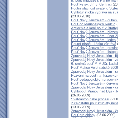
II. pouť mládeže k Panně Mari
Pouť ke sv. Jiří v Klentnici
(20
Poutní slavnost svatého Vojtě
Cykloturistická výprava na sv
(23.03.2010)
Pouť Nový Jeruzalém - duben
Pouť do Mariánských Radčic
(
Antiochia a jarní pouť v Bratře
Pouť Nový Jeruzalém - březen
Pouť Nový Jeruzalém - únor 2
Pouť Nový Jeruzalém - leden
(
Poutní písně - Láska zůstává
(
Pouť Nový Jeruzalém - prosin
Pouť Nový Jeruzalém - listop
Zpravodaj Nový Jeruzalém - ří
Zpravodaj Nový Jeruzalém - zá
6. smírná pouť P. MUDr. Ladis
Pouť Matice Velehradské 2009
Zpravodaj Nový Jeruzalém - s
Pozvání na pouť na Turzovku
Pouť pedagogických pracovník
Pouť Nový Jeruzalém- červen
Zpravodaj Nový Jeruzalém - č
Cyklopouť Vranov nad Dyjí - Je
(26.06.2009)
Svatoantonínské procesí
(21.0
2.celostátní pouť kruciáty n
(13.06.2009)
Zpravodaj Nový Jeruzalém - č
Pouť pro chlapy
(03.06.2009)