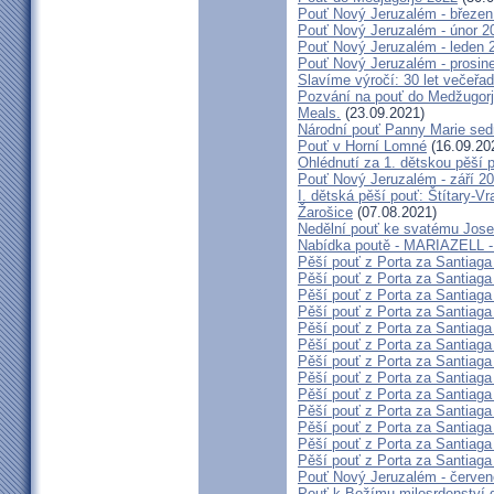
Pouť Nový Jeruzalém - březen
Pouť Nový Jeruzalém - únor 2
Pouť Nový Jeruzalém - leden 
Pouť Nový Jeruzalém - prosin
Slavíme výročí: 30 let večeřad
Pozvání na pouť do Medžugorje
Meals.
(23.09.2021)
Národní pouť Panny Marie sed
Pouť v Horní Lomné
(16.09.20
Ohlédnutí za 1. dětskou pěší p
Pouť Nový Jeruzalém - září 2
I. dětská pěší pouť: Štítary-V
Žarošice
(07.08.2021)
Nedělní pouť ke svatému Jose
Nabídka poutě - MARIAZELL -
Pěší pouť z Porta za Santiaga
Pěší pouť z Porta za Santiaga
Pěší pouť z Porta za Santiaga
Pěší pouť z Porta za Santiaga
Pěší pouť z Porta za Santiaga
Pěší pouť z Porta za Santiaga
Pěší pouť z Porta za Santiaga
Pěší pouť z Porta za Santiaga
Pěší pouť z Porta za Santiaga
Pěší pouť z Porta za Santiaga
Pěší pouť z Porta za Santiaga
Pěší pouť z Porta za Santiaga
Pěší pouť z Porta za Santiaga
Pouť Nový Jeruzalém - červe
Pouť k Božímu milosrdenství do