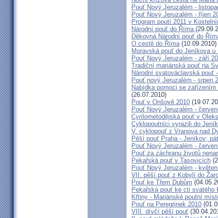
Pouť Nový Jeruzalém - listop
Pouť Nový Jeruzalém - říjen 2
Program poutí 2011 v Kosteln
Národní pouť do Říma
(29.09.
Děkovná Národní pouť do Řím
O cestě do Říma
(10.09.2010)
Moravská pouť do Jeníkova u
Pouť Nový Jeruzalém - září 2
Tradiční mariánská pouť na S
Národní svatováclavská pouť 
Pouť nový Jeruzalém - srpen 
Nabídka pomoci se zařízením pě
(26.07.2010)
Pouť v Onšově 2010
(19.07.20
Pouť Nový Jeruzalém - červe
Cyrilometodějská pouť v Olek
Cyklopoutníci vyrazili do Jení
V. cyklopouť z Vranova nad D
Pěší pouť Praha - Jeníkov; pá
Pouť Nový Jeruzalém - červen
Pouť za záchranu životů nena
Pekařská pouť v Tasovicích
(2
Pouť Nový Jeruzalém - květen
VII. pěší pouť z Kobylí do Žar
Pouť ke Třem Dubům
(04.05.2
Pekařská pouť ke cti svatého
Křtiny - Mariánské poutní míst
Pouť na Peregrinek 2010
(01.0
VIII. dívčí pěší pouť
(30.04.20