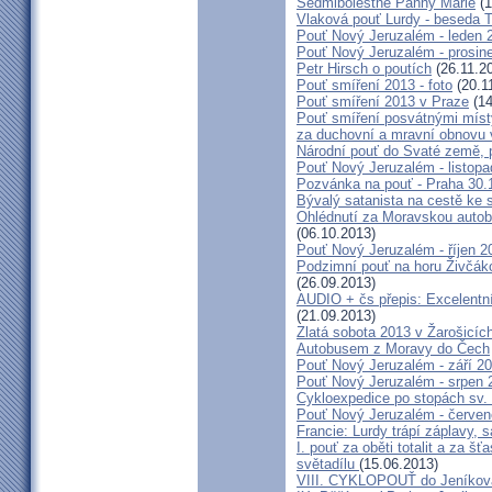
Sedmibolestné Panny Marie
(1
Vlaková pouť Lurdy - beseda 
Pouť Nový Jeruzalém - leden 
Pouť Nový Jeruzalém - prosin
Petr Hirsch o poutích
(26.11.2
Pouť smíření 2013 - foto
(20.1
Pouť smíření 2013 v Praze
(14
Pouť smíření posvátnými míst
za duchovní a mravní obnovu 
Národní pouť do Svaté země, p
Pouť Nový Jeruzalém - listop
Pozvánka na pouť - Praha 30.
Bývalý satanista na cestě ke 
Ohlédnutí za Moravskou autobu
(06.10.2013)
Pouť Nový Jeruzalém - říjen 2
Podzimní pouť na horu Živčáko
(26.09.2013)
AUDIO + čs přepis: Excelentní
(21.09.2013)
Zlatá sobota 2013 v Žarošicíc
Autobusem z Moravy do Čech
Pouť Nový Jeruzalém - září 2
Pouť Nový Jeruzalém - srpen 
Cykloexpedice po stopách sv. 
Pouť Nový Jeruzalém - červe
Francie: Lurdy trápí záplavy,
I. pouť za oběti totalit a za 
světadílu
(15.06.2013)
VIII. CYKLOPOUŤ do Jeníkov