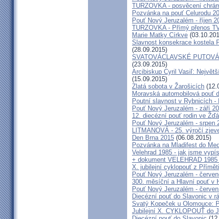
TURZOVKA - posvěcení chrám
Pozvánka na pouť Celurodu 2
Pouť Nový Jeruzalém - říjen 2
TURZOVKA - Přímý přenos TV
Marie Matky Církve
(03.10.201
Slavnost konsekrace kostela 
(28.09.2015)
SVATOVÁCLAVSKÉ PUTOVÁN
(23.09.2015)
Arcibiskup Cyril Vasiľ: Největš
(15.09.2015)
Zlatá sobota v Žarošicích
(12.
Moravská automobilová pouť 
Poutní slavnost v Rybnicích -
Pouť Nový Jeruzalém - září 2
12. diecézní pouť rodin ve Ž
Pouť Nový Jeruzalém - srpen 
LITMANOVÁ - 25. výročí zjeve
Den Brna 2015
(06.08.2015)
Pozvánka na Mladifest do Medž
Velehrad 1985 - jak jsme vypís
+ dokument VELEHRAD 1985 (P
X. jubilejní cyklopouť z Přímě
Pouť Nový Jeruzalém - červe
300. měsíční a Hlavní pouť 
Pouť Nový Jeruzalém - červen
Diecézní pouť do Slavonic v 
Svatý Kopeček u Olomouce: P
Jubilejní X. CYKLOPOUŤ do J
Diecézní pouť do Slavonic
(12