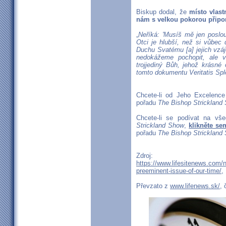
Biskup dodal, že
místo vlast
nám s velkou pokorou připo
„
Neříká: 'Musíš mě jen poslou
Otci je hlubší, než si vůbec
Duchu Svatému [a] jejich vzáj
nedokážeme pochopit, ale 
trojjediný Bůh, jehož krásné
tomto dokumentu Veritatis Spl
Chcete-li od Jeho Excelence 
pořadu
The Bishop Strickland
Chcete-li se podívat na vš
Strickland Show
,
klikněte se
pořadu
The Bishop Strickland
Zdroj:
https://www.lifesitenews.com/n
preeminent-issue-of-our-time/
,
Převzato z
www.lifenews.sk/
, 