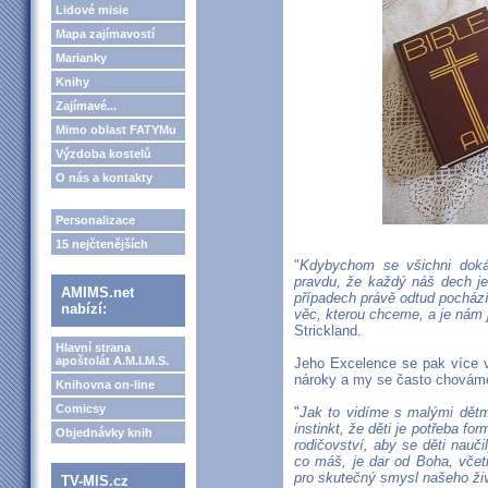
Lidové misie
Mapa zajímavostí
Marianky
Knihy
Zajímavé...
Mimo oblast FATYMu
Výzdoba kostelů
O nás a kontakty
Personalizace
15 nejčtenějších
"
Kdybychom se všichni dokáz
pravdu, že každý náš dech j
AMIMS.net
případech právě odtud pochází
nabízí:
věc, kterou chceme, a je nám 
Strickland.
Hlavní strana
apoštolát A.M.I.M.S.
Jeho Excelence se pak více v
nároky a my se často chováme
Knihovna on-line
Comicsy
"
Jak to vidíme s malými dětmi
instinkt, že děti je potřeba fo
Objednávky knih
rodičovství, aby se děti nauči
co máš, je dar od Boha, včet
pro skutečný smysl našeho živ
TV-MIS.cz