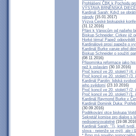
Prohlášení ČBK k Pochodu pro 
VÝSTAVA BRNĚNSKÁ DIECÉ
Kardinál Sarah: Když se obrát
národy
(15.01.2017)
Výzva České biskupské konfer
(31.12.2016)
Přání k Vánocům od našeho b
Biskup Schneider: Církev již 
Horké téma! Papež odpověděl 
Kardinálové prosí papeže o vys
Kardinál Burke varuje před d
Biskup Schneider o soužití p
(08.11.2016)
Připomínka reformace jako hi
než k oslavám
(30.10.2016)
Proč koncil ve 20. století? (4. 
Proč koncil ve 20. století? (3. 
Kardinál Parolin: lidská svobo
jeho svědomí
(23.10.2016)
Proč koncil ve 20. století? (2. 
Proč koncil ve 20. století? (1. 
Kardinál Raymond Burke v Čes
Kardinál Dominik Duka: Potře
(30.09.2016)
Poděkování otce biskupa Vojt
Sekretář komise pro dialog s l
nedispenzovatelné
(19.08.2016
Kardinál Sarah: "Ti, kteří tvrd
slova - nejenže se mýlí, ale i l
* Brno má nového pomocného b