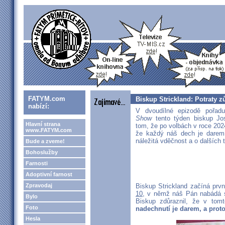
FATYM.com
Biskup Strickland: Potraty 
nabízí:
V dvoudílné epizodě pořa
Show
tento týden biskup Jos
Hlavní strana
tom, že po volbách v roce 20
www.FATYM.com
že každý náš dech je darem
náležitá vděčnost a o dalších
Bude a zveme!
Bohoslužby
Farnosti
Adoptivní farnost
Zpravodaj
Biskup Strickland začíná pr
10
, v němž náš Pán nabádá s
Bylo
Biskup zdůraznil, že v tom
Foto
nadechnutí je darem, a prot
Hesla