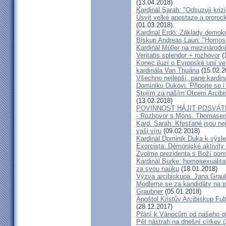
(13.04.2018)
Kardinál Sarah: "Odsuzuji kriz
Úsvit velké apostaze a proroc
(01.03.2018)
Kardinál Erdö: Základy demokra
Biskup Andreas Laun: "Homos
Kardinál Müller na mezinárodní
Veritatis splendor + rozhovor
(
Konec iluzí o Evropské unii ve
kardinála Van Thuâna
(15.02.2
Všechno nejlepší, pane kardiná
Dominiku Dukovi. Připojte se i
Stojím za naším Otcem Arcib
(13.02.2018)
POVINNOST HÁJIT POSVÁT
- Rozhovor s Mons. Thomase
Kard. Sarah: Křesťané jsou ne
vaši víru
(09.02.2018)
Kardinál Dominik Duka k výsl
Exorcista: Démonické aktivity
Zvolme prezidenta s Boží pom
Kardinál Burke: homosexualita
za svou nauku
(18.01.2018)
Výzva arcibiskupa. Jana Grau
Modleme se za kandidáty na pr
Graubner
(05.01.2018)
Apoštol Kristův Arcibiskup Ful
(28.12.2017)
Přání k Vánocům od našeho ot
Pět nástrah na dnešní církev (