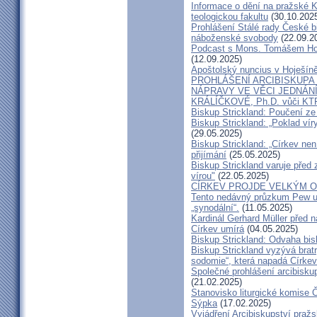
Informace o dění na pražské Ka
teologickou fakultu
(30.10.202
Prohlášení Stálé rady České b
náboženské svobody
(22.09.2
Podcast s Mons. Tomášem Ho
(12.09.2025)
Apoštolský nuncius v Hoješín
PROHLÁŠENÍ ARCIBISKUPA
NÁPRAVY VE VĚCI JEDNÁNÍ
KRÁLÍČKOVÉ, Ph.D. vůči KT
Biskup Strickland: Poučení 
Biskup Strickland: „Poklad ví
(29.05.2025)
Biskup Strickland: „Církev nen
přijímání
(25.05.2025)
Biskup Strickland varuje před 
vírou"
(22.05.2025)
CÍRKEV PROJDE VELKÝM O
Tento nedávný průzkum Pew uk
„synodální“.
(11.05.2025)
Kardinál Gerhard Müller před 
Církev umírá
(04.05.2025)
Biskup Strickland: Odvaha bi
Biskup Strickland vyzývá bratry
sodomie“, která napadá Církev
Společné prohlášení arcibisk
(21.02.2025)
Stanovisko liturgické komise
Sýpka
(17.02.2025)
Vyjádření Arcibiskupství pra