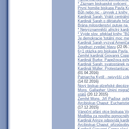
* Záznam biskupské svěcení: B
První homilie biskupa Pavla K
Bůh nebo nic - úryvek z knihy
Kardinál Sarah: Vrátit centrální
Kardinál Sarah o diktatuře hr
Brána milosrdenství putuje na
* Nejvýznamnější africký kardi
* Vyjde slov. překlad knihy "B
Je demokracie 'totální moc me
Kardinál Sarah vyzval Američ
Soudruzi zvedají hlavu
(22.05.
6+1 otázka pro biskupa Pavla
Zemřel kardinál Giovanni Cop
Kardinál Burke: Papežova exh
Kardinál Sarah: svatostánek n
Kardinál Müller: Protestantiza
(01.04.2016)
Patriarcha Kyrill - nejvyšší cí
(14.02.2016)
Nový biskup plzeňské diecéze
Mons. Gallagher: Unijní migrač
států
(20.12.2015)
Zemřel Mons. Jiří Paďour, poh
Arcibiskup Chaput: Eucharisti
(17.12.2015)
Vánoční přání otce biskupa Vo
Modlitba za nového pomocnéh
Kardinál Arinze odpovídá kardi
Arcibiskup Chaput: přizpůsobi
Kardinál Giovanni Coppa slav