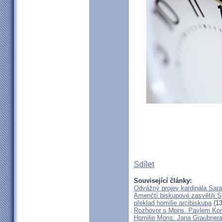
Sdílet
Související články:
Odvážný projev kardinála Sar
Američtí biskupové zasvětili 
překlad homilie arcibiskupa
(13
Rozhovor s Mpns. Pavlem Ko
Homilie Mons. Jana Graubnera 