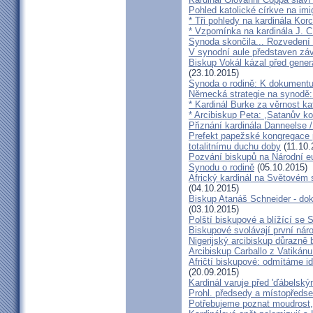
Pohled katolické církve na imi
* Tři pohledy na kardinála Kor
* Vzpomínka na kardinála J. C
Synoda skončila... Rozvedení p
V synodní aule představen z
Biskup Vokál kázal před gen
(23.10.2015)
Synoda o rodině: K dokumentu
Německá strategie na synodě: 
* Kardinál Burke za věrnost ka
* Arcibiskup Peta: ,Satanův kou
Přiznání kardinála Danneelse /
Prefekt papežské kongregace 
totalitnímu duchu doby
(11.10.
Pozvání biskupů na Národní e
Synodu o rodině
(05.10.2015)
Africký kardinál na Světovém 
(04.10.2015)
Biskup Atanáš Schneider - d
(03.10.2015)
Polští biskupové a blížící se
Biskupové svolávají první nár
Nigerijský arcibiskup důrazně 
Arcibiskup Carballo z Vatikánu
Afričtí biskupové: odmítáme i
(20.09.2015)
Kardinál varuje před 'ďábelsk
Prohl. předsedy a místopředse
Potřebujeme poznat moudrost, 