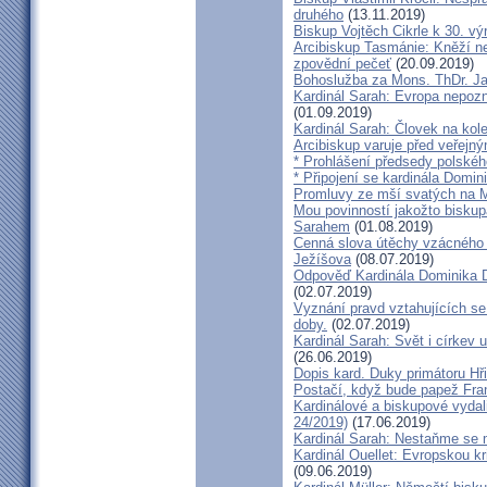
druhého
(13.11.2019)
Biskup Vojtěch Cikrle k 30. v
Arcibiskup Tasmánie: Kněží n
zpovědní pečeť
(20.09.2019)
Bohoslužba za Mons. ThDr. Ja
Kardinál Sarah: Evropa nepozn
(01.09.2019)
Kardinál Sarah: Človek na kol
Arcibiskup varuje před veřejn
* Prohlášení předsedy polskéh
* Připojení se kardinála Domi
Promluvy ze mší svatých na Ml
Mou povinností jakožto biskup
Sarahem
(01.08.2019)
Cenná slova útěchy vzácného 
Ježíšova
(08.07.2019)
Odpověď Kardinála Dominika D
(02.07.2019)
Vyznání pravd vztahujících se
doby.
(02.07.2019)
Kardinál Sarah: Svět i církev u
(26.06.2019)
Dopis kard. Duky primátoru Hř
Postačí, když bude papež Fran
Kardinálové a biskupové vydali 
24/2019)
(17.06.2019)
Kardinál Sarah: Nestaňme se m
Kardinál Ouellet: Evropskou k
(09.06.2019)