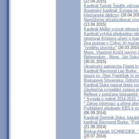
(22.04.2015)
Kardinál Tomáš Špidlík
věčnaj
Bosenský kardinál: Evropa se
křesťanské dědictví
(18.04.20
Nemůžeme přizpůsobovat víru d
(13.04.2015)
Kardinál Műller vyzval němec
Kardinál vytýká předsedovi 
ignorovat Kristovo učení o ma
Dva postoje v Církvi: A) muče
"tvrdého slovníku"
(26.03.2015
Mons. Vlastimil Kročil novým
Referendum - Mons. Ján Sokol:
(30.01.2015)
Ukrajinský patriarcha Filaret kr
Kardinál Raymond Leo Burke: 
pouze sv. Otec František to m
Biskupové Slovenska: Odmítíme
Kardinál Duka napsal dopis r
Závěrečná synodální zpráva p
Reflexe v poločase biskupské
* Synoda o rodině 2014-2015: 
* Zdroje informací a přímé pře
Prohlášení předsedy KBS k ro
(06.09.2014)
Kardinál Dominik Duka: kázání
kardinál Raymond Burke: "Pot
(21.08.2014)
Biskup Atanáš SCHNEIDER: "Na
(20.07.2014)