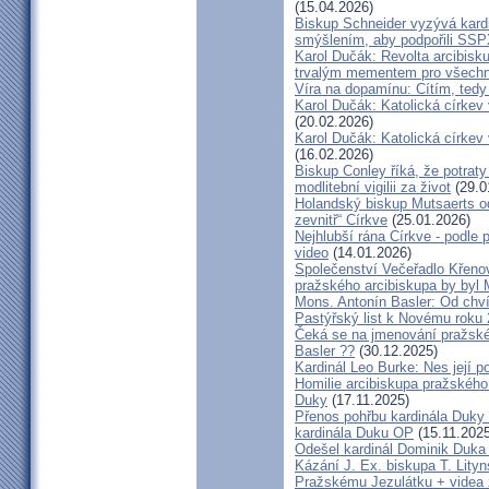
(15.04.2026)
Biskup Schneider vyzývá kardi
smýšlením, aby podpořili SS
Karol Dučák: Revolta arcibisk
trvalým mementem pro všechny
Víra na dopamínu: Cítím, ted
Karol Dučák: Katolická církev v
(20.02.2026)
Karol Dučák: Katolická církev v
(16.02.2026)
Biskup Conley říká, že potrat
modlitební vigilii za život
(29.0
Holandský biskup Mutsaerts ods
zevnitř“ Církve
(25.01.2026)
Nejhlubší rána Církve - podle
video
(14.01.2026)
Společenství Večeřadlo Křeno
pražského arcibiskupa by byl 
Mons. Antonín Basler: Od chvíl
Pastýřský list k Novému roku
Čeká se na jmenování pražské
Basler ??
(30.12.2025)
Kardinál Leo Burke: Nes její p
Homilie arcibiskupa pražského
Duky
(17.11.2025)
Přenos pohřbu kardinála Duky
kardinála Duku OP
(15.11.2025
Odešel kardinál Dominik Duka 
Kázání J. Ex. biskupa T. Lity
Pražskému Jezulátku + videa 