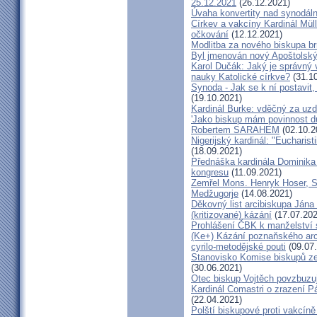
25.12.2021
(26.12.2021)
Úvaha konvertity nad synodáln
Církev a vakcíny Kardinál Müll
očkování
(12.12.2021)
Modlitba za nového biskupa b
Byl jmenován nový Apoštolský 
Karol Dučák: Jaký je správný 
nauky Katolické církve?
(31.10
Synoda - Jak se k ní postavit, 
(19.10.2021)
Kardinál Burke: vděčný za uzd
'Jako biskup mám povinnost dů
Robertem SARAHEM
(02.10.2
Nigerijský kardinál: "Eucharis
(18.09.2021)
Přednáška kardinála Dominika
kongresu
(11.09.2021)
Zemřel Mons. Henryk Hoser, SA
Medžugorje
(14.08.2021)
Děkovný list arcibiskupa Ján
(kritizované) kázání
(17.07.202
Prohlášení ČBK k manželství 
(Ke+) Kázání poznaňského arc
cyrilo-metodějské pouti
(09.07
Stanovisko Komise biskupů zem
(30.06.2021)
Otec biskup Vojtěch povzbuzu
Kardinál Comastri o zrazení 
(22.04.2021)
Polští biskupové proti vakcíně