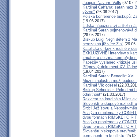
Joaquin Navarro-Valls
(07.07.2
Kardinál Caffarra: satan hází B
výzva"
(26.06.2017)
Polská konference biskupů: Žá
(19.06.2017)
Lidská náboženství a Boží ná
Kardinál Sarah pojmenovává dik
(28.05.2017)
Biskup Luigi Negri dětem z Ma
nerozezná již více Zlo"
(26.05.
Katolická církev k rodině v če
EXKLUZIVNĚ! interview s kar
zmatek a se zmatkem přijde ro
Papežův vyslanec kritizuje úsi
Přípravný dokument XV. řádné
(19.04.2017)
Kardinál Sarah: Benedikt XVI
Muži minulosti a muži budoucno
Kardinál Vlk odešel
(22.03.201
Biskup Schneider: Pokud mi bi
odmítnout"
(21.03.2017)
Rekviem za kardinála Milosla
Slovenští biskupové rozhodli
Srdci Ježíšovu a Neposkvrně
Analýza problematiky CON
dvou formách ŘÍMSKEHO RITU
Analýza problematiky CON
dvou formách ŘÍMSKÉHO RIT
Slovenští biskupové otevřeně:
permanentním konfliktu
(25.02