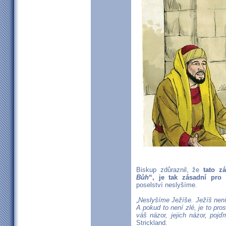
Biskup zdůraznil, že
tato z
Bůh
“, je tak zásadní pro
poselství neslyšíme.
„
Neslyšíme Ježíše. Ježíš není s
A pokud to není zlé, je to pro
váš názor, jejich názor, pojď
Strickland.