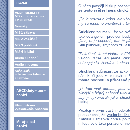
nabízí:
O něco později biskup poznam
že
tento svět je hierarchický
Hlavní strana TV-
MIS.cz (internetová
„
On je pravda a krása, ale vše
TV zdarma)
my se musíme orientovat v to
Novinky
Strickland zdůraznil, že ve svě
MIS 1 zábava
toto evangelium přečtou, bud
MIS 2 vzdělání
„
Och, to je odporné, tam je p
Bůh plánoval, abychom žili v hi
MIS 3 publicist.
MIS 4 lokální
"
Pokušení, které vidíme v Církv
všichni jsme jen jedna velk
Audia hudební
nefunguje to. Nemá to žádnou u
Audia mluvená
Naše další
Strickland zdůraznil, že ačkol
internetové televize
nás, kteří jsou v hierarchii 
zdarma...
máme hodnotu a přirozené p
„
Ti, kdo mají autoritu, jsou 
ABCD.fatym.com
silnější a [lépe] schopni tuto
nabízí:
aby ji vykonávali jako služe
biskup.
Hlavní strana
vyhledávače Abeceda
Později v první části moderát
poznamenal, že
zvolením Do
Kamala Harrisová chtěla povo
Milujte se!
milosti bylo také
poraženo
hne
nabízí: