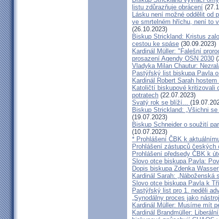
listu zdůrazňuje obrácení
(27.1
Lásku není možné oddělit od p
ve smrtelném hříchu, není to 
(26.10.2023)
Biskup Strickland: Kristus zalo
cestou ke spáse
(30.09.2023)
Kardinál Müller: "Falešní pror
prosazení Agendy OSN 2030
(
Vladyka Milan Chautur: Nezra
Pastýřský list biskupa Pavla o
Kardinál Robert Sarah hostem 
Katoličtí biskupové kritizovali
potratech
(22.07.2023)
Svatý rok se blíží...
(19.07.20
Biskup Strickland: „Všichni se
(19.07.2023)
Biskup Schneider o soužití p
(10.07.2023)
* Prohlášení ČBK k aktuálnímu
Prohlášení zástupců českých c
Prohlášení předsedy ČBK k út
Slovo otce biskupa Pavla: Pov
Dopis biskupa Zdenka Wasserb
Kardinál Sarah: „Náboženská 
Slovo otce biskupa Pavla k Tří
Pastýřský list pro 1. neděli ad
„Synodálny proces jako nástro
Kardinál Müller: Musíme mít p
Kardinál Brandmüller: Liberální