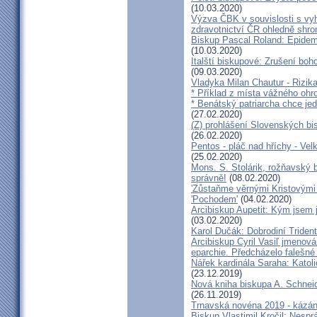
(10.03.2020)
Výzva ČBK v souvislosti s vy
zdravotnictví ČR ohledně shr
Biskup Pascal Roland: Epidem
(10.03.2020)
Italští biskupové: Zrušení boh
(09.03.2020)
Vladyka Milan Chautur - Rizika
* Příklad z místa vážného o
* Benátský patriarcha chce je
(27.02.2020)
(Z) prohlášení Slovenských b
(26.02.2020)
Pentos - pláč nad hříchy - Ve
(25.02.2020)
Mons. S. Stolárik, rožňavský
správně!
(08.02.2020)
'Zůstaňme věrnými Kristovými 
'Pochodem'
(04.02.2020)
Arcibiskup Aupetit: Kým jsem 
(03.02.2020)
Karol Dučák: Dobrodiní Triden
Arcibiskup Cyril Vasiľ jmenov
eparchie. Předcházelo falešné
Nářek kardinála Saraha: Katoli
(23.12.2019)
Nová kniha biskupa A. Schneid
(26.11.2019)
Trnavská novéna 2019 - kázá
Biskup Vlastimil Kročil: Nesp