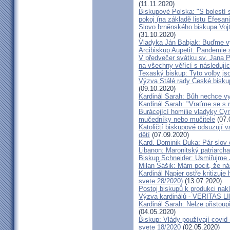
(11.11.2020)
Biskupové Polska: "S bolestí 
pokoj (na základě listu Efesa
Slovo brněnského biskupa Vojt
(31.10.2020)
Vladyka Ján Babjak: Buďme vy
Arcibiskup Aupetit: Pandemie s
V předvečer svátku sv. Jana Pa
na všechny věřící s následují
Texaský biskup: Tyto volby jso
Výzva Stálé rady České bisku
(09.10.2020)
Kardinál Sarah: Bůh nechce vy
Kardinál Sarah: "Vraťme se s r
Burácející homilie vladyky Cyri
mučedníky nebo mučitele
(07.
Katoličtí biskupové odsuzují v
dětí
(07.09.2020)
Kard. Dominik Duka: Pár slov 
Libanon: Maronitský patriarch
Biskup Schneider: Usmiřujme J
Milan Šášik: Mám pocit, že n
Kardinál Napier ostře kritizuje
svete 28/2020)
(13.07.2020)
Postoj biskupů k produkci nakl
Výzva kardinálů - VERITAS L
Kardinál Sarah: Nelze přistoup
(04.05.2020)
Biskup: Vlády používají covid-
svete 18/2020
(02.05.2020)