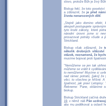
slovo, protože Bůh je živý Bůh,
Biskup řekl, že toto poselství
a zdůraznil, že
je před námi
života nenarozených dětí
.
„
Stejně jako domino efekt, 
alespoň postupujete správným 
tyto kruté zákony, které potra
národní úrovni jsme si nev
prosazovat potraty všude a p
Strickland.
Biskup však zdůraznil, že
t
několik drobných vítězství
otázek, neznamená, že byc
musíme bojovat proti špatnoste
"
Nemůžeme se jen tak utrhnout
můžeme se vrátit k vydělávání 
to nemůžeme! Musíme si uvědo
nad rámec potratů, [jako] že
věci, to všechno je hříšné. 
špatnost, jak praví Letopisy
Řekneme: 'Pane, skláníme s
biskup.
Biskup Strickland začíná dru
19
, v němž náš
Pán uzdravu
aby mu poděkoval a oslavil ho