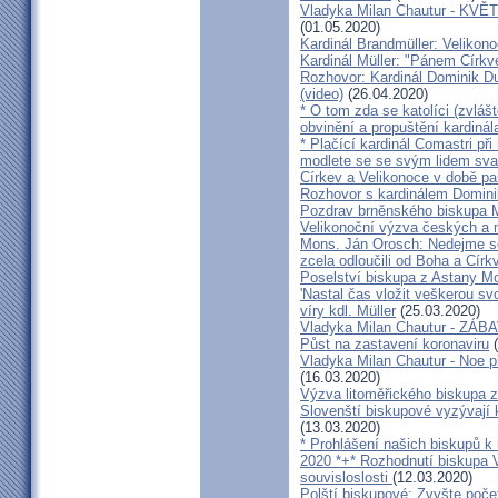
Vladyka Milan Chautur - KVĚT
(01.05.2020)
Kardinál Brandmüller: Velikon
Kardinál Müller: "Pánem Církve
Rozhovor: Kardinál Dominik 
(video)
(26.04.2020)
* O tom zda se katolíci (zvláš
obvinění a propuštění kardinál
* Plačící kardinál Comastri při
modlete se se svým lidem sva
Církev a Velikonoce v době p
Rozhovor s kardinálem Domin
Pozdrav brněnského biskupa M
Velikonoční výzva českých a
Mons. Ján Orosch: Nedejme se 
zcela odloučili od Boha a Církv
Poselství biskupa z Astany M
'Nastal čas vložit veškerou sv
víry kdl. Müller
(25.03.2020)
Vladyka Milan Chautur - ZÁ
Půst na zastavení koronaviru
(
Vladyka Milan Chautur - Noe p
(16.03.2020)
Výzva litoměřického biskupa z
Slovenští biskupové vyzývají 
(13.03.2020)
* Prohlášení našich biskupů k
2020 *+* Rozhodnutí biskupa V
souvisloslosti
(12.03.2020)
Polští biskupové: Zvyšte poče