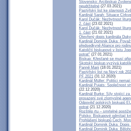
Slovensko: Arcibiskup Zvolens
neudržitelné
(27.03.2021)
Pastýřský list ke slavnosti Z
Kardinál Sarah: Situace Církve
Karol Dučák: Nezbytnost litur
2. část
(23.02.2021)
Karol Dučák: Nezbytnost litur
1. část
(21.02.2021)
Otevřený dopis kardinála Duky
Kardinál Dominik Duka: Považu
předsedkyně Aliance pro rodin
Katoličtí biskupové v listu Jo
potrat"
(27.01.2021)
Biskup: Křesťané se musí přip
Skotský biskup vyzývá katolík
Panně Marii
(18.01.2021)
Pastýřský list na Nový rok 20
PF 2021
(31.12.2020)
Kardinál Müller: Politici nema
Kardinál Pujats: Společnost st
(22.12.2020)
Kardinál Burke: Síly stojící 
prosazení své zlomyslné agend
Odpověď polských biskupů EU p
potrat
(21.12.2020)
Rozštěp rtu – smrtelné postiž
Polsko: Biskupové odmítají kr
Prohlášení biskupů Čech, Mor
Kardinál Dominik Duka: Dopis
Kardinál Dominik Duka: Běloh