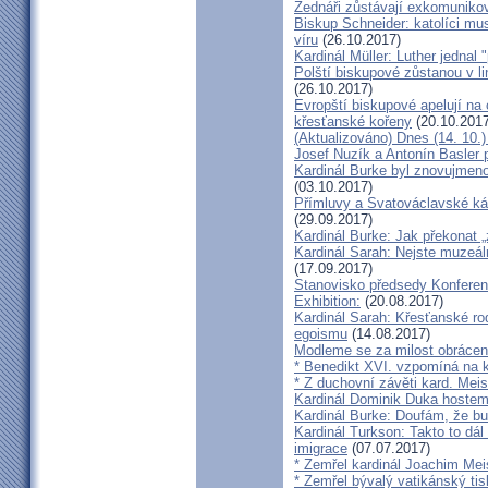
Zednáři zůstávají exkomunikova
Biskup Schneider: katolíci mus
víru
(26.10.2017)
Kardinál Müller: Luther jednal
Polští biskupové zůstanou v li
(26.10.2017)
Evropští biskupové apelují na 
křesťanské kořeny
(20.10.2017
(Aktualizováno) Dnes (14. 10.)
Josef Nuzík a Antonín Basler
Kardinál Burke byl znovujmen
(03.10.2017)
Přímluvy a Svatováclavské káz
(29.09.2017)
Kardinál Burke: Jak překonat 
Kardinál Sarah: Nejste muzeální
(17.09.2017)
Stanovisko předsedy Konfere
Exhibition:
(20.08.2017)
Kardinál Sarah: Křesťanské ro
egoismu
(14.08.2017)
Modleme se za milost obrácení
* Benedikt XVI. vzpomíná na k
* Z duchovní závěti kard. Mei
Kardinál Dominik Duka hoste
Kardinál Burke: Doufám, že bud
Kardinál Turkson: Takto to dál
imigrace
(07.07.2017)
* Zemřel kardinál Joachim Mei
* Zemřel bývalý vatikánský ti