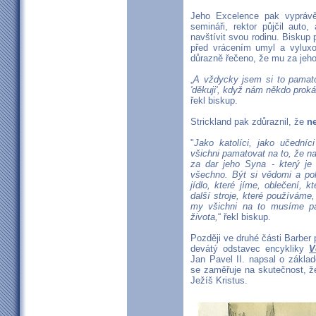
Jeho Excelence pak vyprávě
semináři, rektor půjčil aut
navštívit svou rodinu. Bisku
před vrácením umyl a vyluxov
důrazně řečeno, že mu za jeho
„
A vždycky jsem si to pamatov
'děkuji', když nám někdo prok
řekl biskup.
Strickland pak zdůraznil, že
ne
"
Jako katolíci, jako učedníc
všichni pamatovat na to, že 
za dar jeho Syna - který je
všechno. Být si vědomi a p
jídlo, které jíme, oblečení, 
další stroje, které používám
my všichni na to musíme pa
života,
“ řekl biskup.
Později ve druhé části Barber 
devátý odstavec encykliky
V
Jan Pavel II. napsal o zákla
se zaměřuje na skutečnost, ž
Ježíš Kristus.