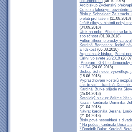
dokumentech
(06.10.2018)
Arcibiskup Zvolenský překvapil
Co je za falešným obviněním 
Biskup Schneider: Ze strachu 
preláti prohlášení
(11.09.2018)
Ještě nikdy v historii nebyl s
(04.09.2018)
Útok na nebe: Přidejte se ke k
společnost
(01.09.2018)
Fulton Sheen prorocky varoval 
Kardinál Bagnasco: Jedině náv
a lidskost
(05.08.2018)
Argentinský biskup:,Potrat není
Cirkvi vo svete 28/2018
(20.07
„Program LGBT je démonický út
v USA
(24.06.2018)
Biskup Schneider vysvětluje, 
(18.06.2018)
Vyprazdňování kostelů nezpůso
Jak to vidí... kardinál Domini
Kardinál Burke přijede na Slov
(25.04.2018)
Katolický biskup: čelíme 'děs
Kázání kardinála Dominika Duky
(21.04.2018)
Návrat kardinála Berana: Lo
(21.04.2018)
Biskupové nesouhlasí s divadel
* Na počest kardinála Berana 
* Dominik Duka: Kardinál Beran