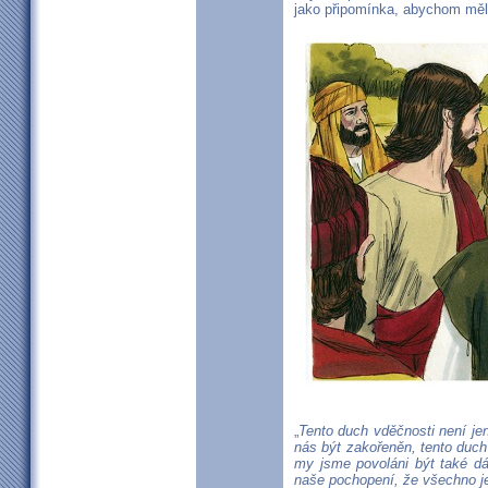
jako připomínka, abychom měl
„
Tento duch vděčnosti není jen 
nás být zakořeněn, tento duch 
my jsme povoláni být také dá
naše pochopení, že všechno je