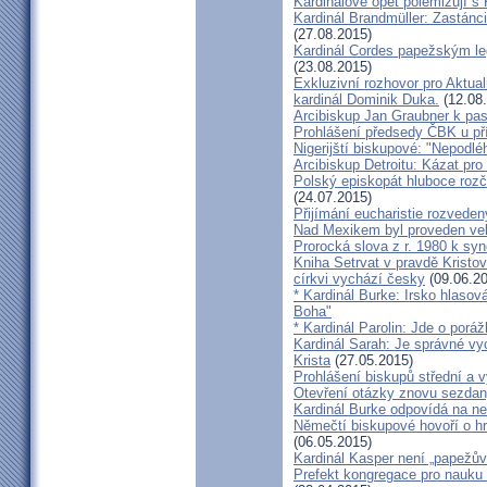
Kardinálové opět polemizují s
Kardinál Brandmüller: Zastánci
(27.08.2015)
Kardinál Cordes papežským l
(23.08.2015)
Exkluzivní rozhovor pro Aktual
kardinál Dominik Duka.
(12.08
Arcibiskup Jan Graubner k pa
Prohlášení předsedy ČBK u pří
Nigerijští biskupové: "Nepodl
Arcibiskup Detroitu: Kázat pro
Polský episkopát hluboce rozča
(24.07.2015)
Přijímání eucharistie rozveden
Nad Mexikem byl proveden ve
Prorocká slova z r. 1980 k syn
Kniha Setrvat v pravdě Kristov
církvi vychází česky
(09.06.20
* Kardinál Burke: Irsko hlaso
Boha"
* Kardinál Parolin: Jde o poráž
Kardinál Sarah: Je správné vy
Krista
(27.05.2015)
Prohlášení biskupů střední a 
Otevření otázky znovu sezdan
Kardinál Burke odpovídá na ne
Němečtí biskupové hovoří o hr
(06.05.2015)
Kardinál Kasper není „papežův
Prefekt kongregace pro nauku 