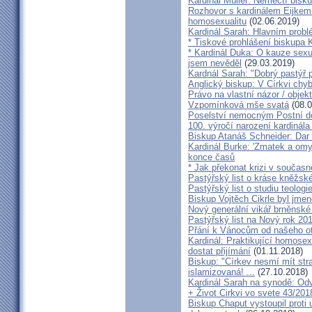
Kardinál Müller: Němečtí bisk
Rozhovor s kardinálem Eijkem:
homosexualitu
(02.06.2019)
Kardinál Sarah: Hlavním probl
* Tiskové prohlášení biskupa K
* Kardinál Duka: O kauze sexu
jsem nevěděl
(29.03.2019)
Kardnál Sarah: "Dobrý pastýř p
Anglický biskup: V Církvi chybí
Právo na vlastní názor / objek
Vzpomínková mše svatá
(08.0
Poselství nemocným Postní d
100. výročí narození kardinála
Biskup Atanáš Schneider: Dar
Kardinál Burke: 'Zmatek a omy
konce časů
* Jak překonat krizi v současn
Pastýřský list o kráse kněžsk
Pastýřský list o studiu teologi
Biskup Vojtěch Cikrle byl jmen
Nový generální vikář brněnské
Pastýřský list na Nový rok 20
Přání k Vánocům od našeho ot
Kardinál: Praktikující homosex
dostat přijímání
(01.11.2018)
Biskup: "Církev nesmí mít str
islamizovaná! ...
(27.10.2018)
Kardinál Sarah na synodě: Odvá
+ Život Cirkvi vo svete 43/201
Biskup Chaput vystoupil proti