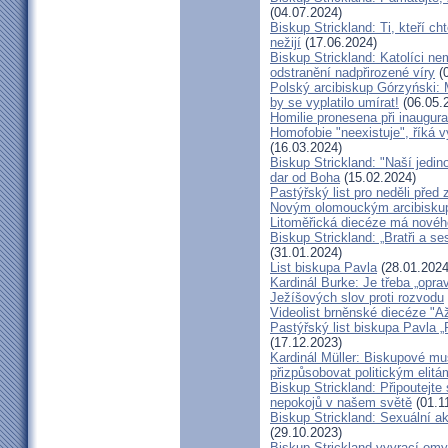
(04.07.2024)
Biskup Strickland: Ti, kteří ch
nežijí
(17.06.2024)
Biskup Strickland: Katolíci ne
odstranění nadpřirozené víry
(0
Polský arcibiskup Górzyński: 
by se vyplatilo umírat!
(06.05.
Homilie pronesena při inaugur
Homofobie "neexistuje", říká 
(16.03.2024)
Biskup Strickland: "Naší jedin
dar od Boha
(15.02.2024)
Pastýřský list pro neděli pře
Novým olomouckým arcibiskup
Litoměřická diecéze má novéh
Biskup Strickland: „Bratři a se
(31.01.2024)
List biskupa Pavla
(28.01.2024
Kardinál Burke: Je třeba „opr
Ježíšových slov proti rozvodu
Videolist brněnské diecéze "
Pastýřský list biskupa Pav
(17.12.2023)
Kardinál Müller: Biskupové mus
přizpůsobovat politickým elitá
Biskup Strickland: Připoutejte
nepokojů v našem světě
(01.1
Biskup Strickland: Sexuální ak
(29.10.2023)
Biskup Strickland vyvrací omyl