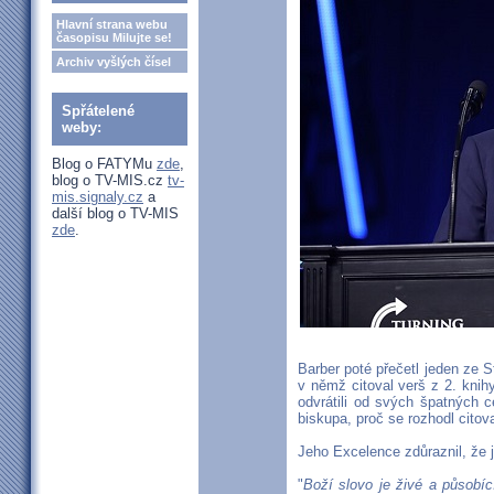
Hlavní strana webu
časopisu Milujte se!
Archiv vyšlých čísel
Spřátelené
weby:
Blog o FATYMu
zde
,
blog o TV-MIS.cz
tv-
mis.signaly.cz
a
další blog o TV-MIS
zde
.
Barber poté přečetl jeden ze 
v němž citoval verš z 2. knih
odvrátili od svých špatných c
biskupa, proč se rozhodl citova
Jeho Excelence zdůraznil, že je
"
Boží slovo je živé a působíc