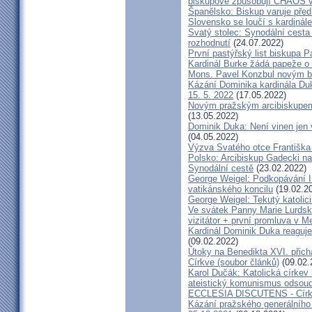
biskupové způsobují CHAOS v 
Španělsko: Biskup varuje před
Slovensko se loučí s kardin
Svatý stolec: Synodální cesta
rozhodnutí
(24.07.2022)
První pastýřský list biskupa P
Kardinál Burke žádá papeže o
Mons. Pavel Konzbul novým b
Kázání Dominika kardinála Duky
15. 5. 2022
(17.05.2022)
Novým pražským arcibiskupem
(13.05.2022)
Dominik Duka: Není vinen jen vo
(04.05.2022)
Výzva Svatého otce Františka
Polsko: Arcibiskup Gadecki na
Synodální cestě
(23.02.2022)
George Weigel: Podkopávání II
vatikánského koncilu
(19.02.2
George Weigel: Tekutý katoli
Ve svátek Panny Marie Lurdské
vizitátor + první promluva v M
Kardinál Dominik Duka reaguje
(09.02.2022)
Útoky na Benedikta XVI. přichá
Církve (soubor článků)
(09.02.
Karol Dučák: Katolická círke
ateistický komunismus odsoud
ECCLESIA DISCUTENS - Církev
Kázání pražského generálního 