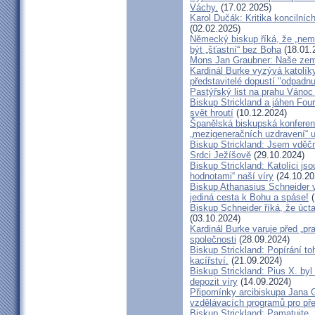
Váchy.
(17.02.2025)
Karol Dučák: Kritika koncilníc
(02.02.2025)
Německý biskup říká, že „nem
být „šťastní“ bez Boha
(18.01.
Mons Jan Graubner: Naše ze
Kardinál Burke vyzývá katolíky,
představitelé dopustí "odpadnu
Pastýřský list na prahu Vánoc
Biskup Strickland a jáhen Four
svět hroutí
(10.12.2024)
Španělská biskupská konferenc
„mezigeneračních uzdravení“ u
Biskup Strickland: Jsem vděčn
Srdci Ježíšově
(29.10.2024)
Biskup Strickland: Katolíci jso
hodnotami“ naší víry
(24.10.20
Biskup Athanasius Schneider vy
jediná cesta k Bohu a spáse!
(
Biskup Schneider říká, že úct
(03.10.2024)
Kardinál Burke varuje před „pr
společnosti
(28.09.2024)
Biskup Strickland: Popírání to
kacířství.
(21.09.2024)
Biskup Strickland: Pius X. by
depozit víry
(14.09.2024)
Připomínky arcibiskupa Jana 
vzdělávacích programů pro pře
Biskup Strickland: Pamatujte,