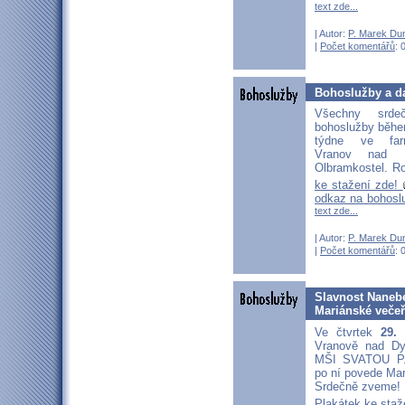
text zde...
| Autor:
P. Marek Du
|
Počet komentářů
: 
Bohoslužby a da
Všechny srd
bohoslužby běhe
týdne ve far
Vranov nad D
Olbramkostel. Ro
ke stažení zde!
odkaz na bohosl
text zde...
| Autor:
P. Marek Du
|
Počet komentářů
: 
Slavnost Naneb
Mariánské veče
Ve čtvrtek
29. 
Vranově nad D
MŠI SVATOU P. 
po ní povede Mar
Srdečně zveme!
Plakátek ke staž