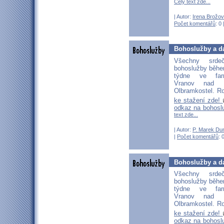
Celý text zde...
| Autor:
Irena Brožo
Počet komentářů
: 0 
Bohoslužby a da
Všechny srd
bohoslužby běhe
týdne ve far
Vranov nad D
Olbramkostel. Ro
ke stažení zde!
odkaz na bohosl
text zde...
| Autor:
P. Marek Du
|
Počet komentářů
: 
Bohoslužby a da
Všechny srd
bohoslužby běhe
týdne ve far
Vranov nad D
Olbramkostel. Ro
ke stažení zde!
odkaz na bohosl