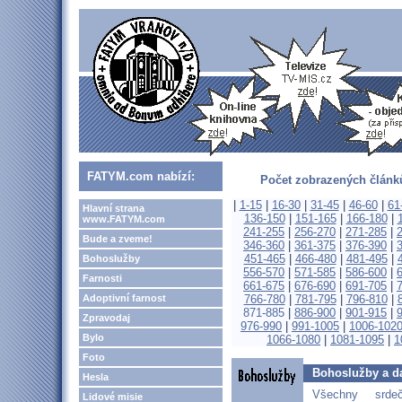
FATYM.com nabízí:
Počet zobrazených článků
|
1-15
|
16-30
|
31-45
|
46-60
|
61
Hlavní strana
136-150
|
151-165
|
166-180
|
www.FATYM.com
241-255
|
256-270
|
271-285
|
Bude a zveme!
346-360
|
361-375
|
376-390
|
451-465
|
466-480
|
481-495
|
Bohoslužby
556-570
|
571-585
|
586-600
|
Farnosti
661-675
|
676-690
|
691-705
|
Adoptivní farnost
766-780
|
781-795
|
796-810
|
871-885
|
886-900
|
901-915
|
Zpravodaj
976-990
|
991-1005
|
1006-102
Bylo
1066-1080
|
1081-1095
|
1
Foto
Bohoslužby a da
Hesla
Všechny srd
Lidové misie