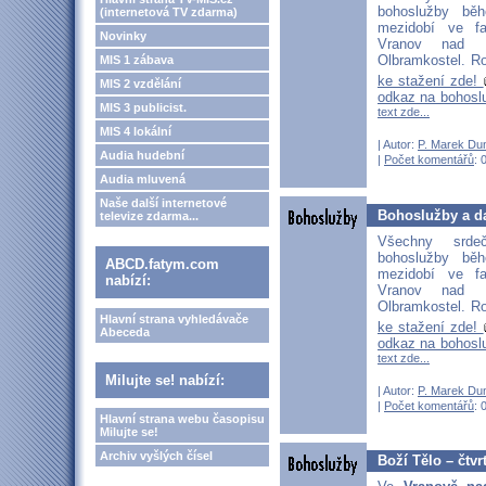
bohoslužby bě
(internetová TV zdarma)
mezidobí ve fa
Novinky
Vranov nad D
Olbramkostel. Ro
MIS 1 zábava
ke stažení zde!
MIS 2 vzdělání
odkaz na bohosl
MIS 3 publicist.
text zde...
MIS 4 lokální
| Autor:
P. Marek Du
Audia hudební
|
Počet komentářů
: 
Audia mluvená
Naše další internetové
Bohoslužby a da
televize zdarma...
Všechny srd
bohoslužby bě
ABCD.fatym.com
mezidobí ve fa
nabízí:
Vranov nad D
Olbramkostel. Ro
Hlavní strana vyhledávače
ke stažení zde!
Abeceda
odkaz na bohosl
text zde...
Milujte se! nabízí:
| Autor:
P. Marek Du
|
Počet komentářů
: 
Hlavní strana webu časopisu
Milujte se!
Archiv vyšlých čísel
Boží Tělo – čtvr