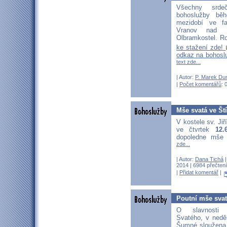
Všechny srd
bohoslužby bě
mezidobí ve fa
Vranov nad D
Olbramkostel. Ro
ke stažení zde!
odkaz na bohosl
text zde...
| Autor:
P. Marek Du
|
Počet komentářů
: 
Mše svatá ve Št
V kostele sv. Jiř
ve čtvrtek
12.
dopoledne mše 
zde...
| Autor:
Dana Tichá
|
2014 | 6984 přečtení
|
Přidat komentář
|
Poutní mše sva
O slavnosti 
Svatého, v nedě
Šumné sloužena 