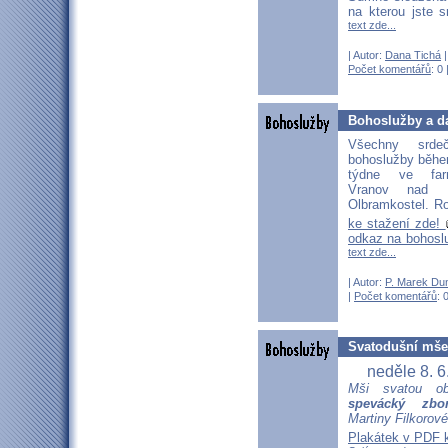
na kterou jste 
text zde...
| Autor:
Dana Tichá
|
Počet komentářů
: 0 
Bohoslužby a da
Všechny srd
bohoslužby běhe
týdne ve far
Vranov nad D
Olbramkostel. Ro
ke stažení zde!
odkaz na bohosl
text zde...
| Autor:
P. Marek Du
|
Počet komentářů
: 
Svatodušní mše 
neděle 8. 6
Mši svatou o
spevácký zbo
Martiny Filkorové
Plakátek v PDF 