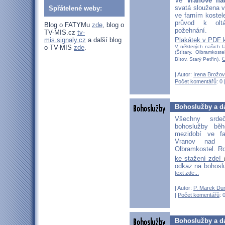
Ve
Vranově na
svatá sloužena 
Spřátelené weby:
ve farním kostel
průvod k olt
Blog o FATYMu
zde
, blog o
požehnání.
TV-MIS.cz
tv-
Plakátek v PDF 
mis.signaly.cz
a další blog
V některých našich f
o TV-MIS
zde
.
(Štítary, Olbramkos
C
Bítov, Starý Petřín).
| Autor:
Irena Brožo
Počet komentářů
: 0 
Bohoslužby a da
Všechny srd
bohoslužby bě
mezidobí ve fa
Vranov nad D
Olbramkostel. Ro
ke stažení zde!
odkaz na bohosl
text zde...
| Autor:
P. Marek Du
|
Počet komentářů
: 
Bohoslužby a da