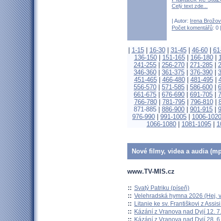
Celý text zde...
| Autor:
Irena Brožo
Počet komentářů
: 0 
|
1-15
|
16-30
|
31-45
|
46-60
|
61
136-150
|
151-165
|
166-180
|
241-255
|
256-270
|
271-285
|
346-360
|
361-375
|
376-390
|
451-465
|
466-480
|
481-495
|
556-570
|
571-585
|
586-600
|
661-675
|
676-690
|
691-705
|
766-780
|
781-795
|
796-810
|
871-885
|
886-900
|
901-915
|
976-990
|
991-1005
|
1006-102
1066-1080
|
1081-1095
|
1
Nové filmy, videa a audia (mp
www.TV-MIS.cz
::
Svatý Patriku (píseň)
::
Velehradská hymna 2026 (Hej, v
::
Litanie ke sv. Františkovi z Assisi
::
Kázání z Vranova nad Dyjí 12. 7
::
Kázání z Vranova nad Dyjí 28. 6