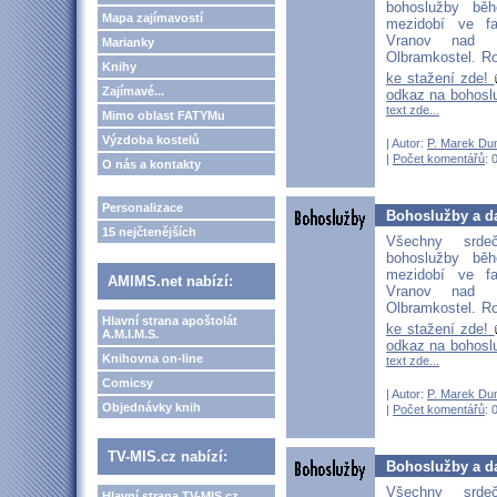
bohoslužby bě
Mapa zajímavostí
mezidobí ve fa
Vranov nad D
Marianky
Olbramkostel. Ro
Knihy
ke stažení zde!
Zajímavé...
odkaz na bohosl
text zde...
Mimo oblast FATYMu
Výzdoba kostelů
| Autor:
P. Marek Du
|
Počet komentářů
: 
O nás a kontakty
Personalizace
Bohoslužby a da
15 nejčtenějších
Všechny srd
bohoslužby bě
mezidobí ve fa
AMIMS.net nabízí:
Vranov nad D
Olbramkostel. Ro
Hlavní strana apoštolát
ke stažení zde!
A.M.I.M.S.
odkaz na bohosl
Knihovna on-line
text zde...
Comicsy
| Autor:
P. Marek Du
Objednávky knih
|
Počet komentářů
: 
TV-MIS.cz nabízí:
Bohoslužby a da
Všechny srd
Hlavní strana TV-MIS.cz