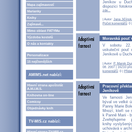
Jeníkov u Duc
Mapa zajímavostí
dispozici fotokro
zde...
Marianky
Knihy
| Autor:
Jana Jičínsk
Počet komentářů
: 0 
Zajímavé...
Mimo oblast FATYMu
Výzdoba kostelů
Moravská pouť 
O nás a kontakty
V sobotu 22.
uskuteční pouť
Jeníkově u Duc
Personalizace
15 nejčtenějších
| Autor:
P. Marek Du
08. 2007 | 16210 pře
komentářů
: 0 |
Přida
AMIMS.net nabízí:
Hlavní strana apoštolát
Pracovní překla
A.M.I.M.S.
Jeníkově
Knihovna on-line
Ve farnosti Je
býval ve velké ú
Comicsy
Panny Marie Bole
Objednávky knih
Mnozí, kteří se 
k Panně Marii - b
Zveřejňujeme 
TV-MIS.cz nabízí:
knihy vyslyšenýc
uchovává v archí
Hlavní strana TV-MIS.cz