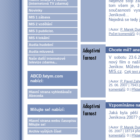
Nejenže stojí za
(internetová TV zdarma)
tom všem je, že
současnosti vy
Novinky
Jeníkově...
MIS 1 zábava
Nejedná se tedy 
MIS 2 vzdělání
| Autor:
P. Marek Du
MIS 3 publicist.
Počet komentářů
: 0 
MIS 4 lokální
Audia hudební
Chcete mě? aneb
Audia mluvená
V sobotu 23.6.
Naše další internetové
nový film o naší
televize zdarma...
Jeníkov. Můžete
MIS.cz
.
Celý text 
ABCD.fatym.com
nabízí:
| Autor:
P. Pavel Zah
25. 06. 2007 | 7943 
komentářů
: 0 |
Přida
Hlavní strana vyhledávače
Abeceda
Vzpomínáme na 
Milujte se! nabízí:
Jaká byla pěší
Jeníkova 2007?
Hlavní strana webu časopisu
Milujte se!
| Autor:
P. Marek Du
05. 2007 | 18714 pře
Archiv vyšlých čísel
komentářů
: 0 |
Přida