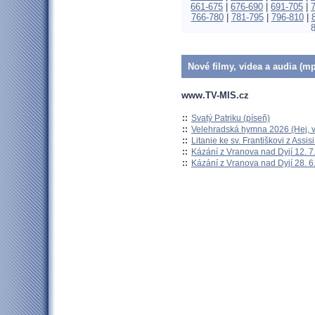
661-675
|
676-690
|
691-705
|
766-780
|
781-795
|
796-810
|
Nové filmy, videa a audia (mp
www.TV-MIS.cz
::
Svatý Patriku (píseň)
::
Velehradská hymna 2026 (Hej, v
::
Litanie ke sv. Františkovi z Assisi
::
Kázání z Vranova nad Dyjí 12. 7
::
Kázání z Vranova nad Dyjí 28. 6