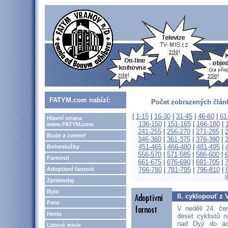
FATYM.com nabízí:
Počet zobrazených článk
|
1-15
|
16-30
|
31-45
|
46-60
|
61
Hlavní strana
136-150
|
151-165
|
166-180
|
www.FATYM.com
241-255
|
256-270
|
271-285
|
Bude a zveme!
346-360
|
361-375
|
376-390
|
451-465
|
466-480
|
481-495
|
Bohoslužby
556-570
|
571-585
|
586-600
|
Farnosti
661-675
|
676-690
|
691-705
|
Adoptivní farnost
766-780
|
781-795
|
796-810
|
Zpravodaj
Bylo
II. cyklopouť z
Foto
V neděli 24. če
Hesla
deset cyklistů 
nad Dyjí do ad
Lidové misie