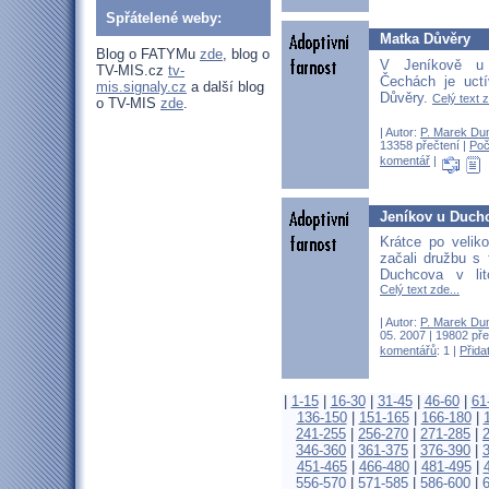
Spřátelené weby:
Matka Důvěry
Blog o FATYMu
zde
, blog o
V Jeníkově u
TV-MIS.cz
tv-
Čechách je uct
mis.signaly.cz
a další blog
Důvěry.
Celý text z
o TV-MIS
zde
.
| Autor:
P. Marek Du
13358 přečtení |
Poč
komentář
|
Jeníkov u Duchc
Krátce po velik
začali družbu s 
Duchcova v lit
Celý text zde...
| Autor:
P. Marek Du
05. 2007 | 19802 pře
komentářů
: 1 |
Přida
|
1-15
|
16-30
|
31-45
|
46-60
|
61
136-150
|
151-165
|
166-180
|
241-255
|
256-270
|
271-285
|
346-360
|
361-375
|
376-390
|
451-465
|
466-480
|
481-495
|
556-570
|
571-585
|
586-600
|