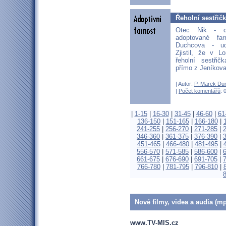
Řeholní sestřič
Otec Nik - d
adoptované fa
Duchcova - ud
Zjistil, že v 
řeholní sestřič
přímo z Jeníkova
| Autor:
P. Marek Du
|
Počet komentářů
: 
|
1-15
|
16-30
|
31-45
|
46-60
|
61
136-150
|
151-165
|
166-180
|
241-255
|
256-270
|
271-285
|
346-360
|
361-375
|
376-390
|
451-465
|
466-480
|
481-495
|
556-570
|
571-585
|
586-600
|
661-675
|
676-690
|
691-705
|
766-780
|
781-795
|
796-810
|
Nové filmy, videa a audia (mp
www.TV-MIS.cz