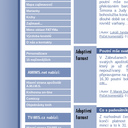
poutní mše sv
Mapa zajímavostí
překrásném bar
Šimona a Judy 
Marianky
bohoslužba koná 
Knihy
dlouhé době se 
rovněž varhany..
Zajímavé...
Mimo oblast FATYMu
| Autor:
Lukáš Janda
Výzdoba kostelů
Počet komentářů
: 0 
O nás a kontakty
Poutní mše svat
Personalizace
V Zábrušanech
15 nejčtenějších
svatých apošto
který je už d
nepoužívaný. 
AMIMS.net nabízí:
připravujeme na 
16,30 poutní b
Hlavní strana apoštolát
zde...
A.M.I.M.S.
| Autor:
P. Marek Du
Knihovna on-line
Počet komentářů
: 0 
Comicsy
Objednávky knih
Co s padesátník
Z rozhodnutí če
TV-MIS.cz nabízí:
končí platnost 
mincí a to k 31.
Hlavní strana TV-MIS.cz