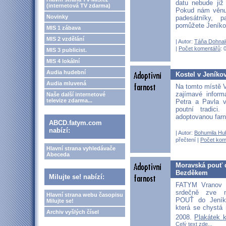
datu nebude již 
(internetová TV zdarma)
Pokud nám věnuj
Novinky
padesátníky, 
pomůžete Jeníko
MIS 1 zábava
MIS 2 vzdělání
| Autor:
Táňa Dohnal
|
Počet komentářů
: 
MIS 3 publicist.
MIS 4 lokální
Audia hudební
Kostel v Jeníko
Audia mluvená
Na tomto místě 
zajímavé inform
Naše další internetové
televize zdarma...
Petra a Pavla 
poutní tradici
adoptovanou farn
ABCD.fatym.com
nabízí:
| Autor:
Bohumila Hu
přečtení |
Počet kom
Hlavní strana vyhledávače
Abeceda
Moravská pouť 
Bezděkem
Milujte se! nabízí:
FATYM Vranov 
srdečně zve
Hlavní strana webu časopisu
POUŤ do Jeník
Milujte se!
která se chystá 
Archiv vyšlých čísel
2008.
Plakátek 
Celý text zde...