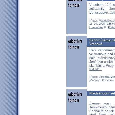
V sobotu 12.4 s
zúčastnily Ja
Bohosudově.
Celý
| Autor:
Magdaléna J
15. 04. 2008 | 16574
komentářů
: 0 |
Přida
Vzpomínáme na 
Vranově
Rádi vzpomínám
ve Vranově nad 
další prázdninov
Jeníkova a okolí
sk. Táni a Petry
text zde...
| Autor:
Veronika Ma
přečtení |
Počet kom
Předvánoční set
Zveme vás k
Jeníkovskou faru
Podívejte se jak
před vánoci.