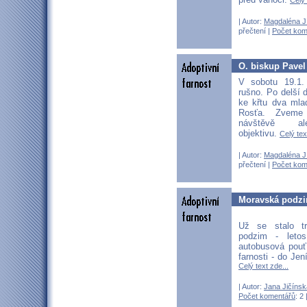
Celý 
| Autor:
Magdaléna J
přečtení |
Počet kom
O. biskup Pavel
V sobotu 19.1.
rušno. Po delší d
ke křtu dva mlad
Rosťa. Zveme
návštěvě al
objektivu.
Celý tex
| Autor:
Magdaléna J
přečtení |
Počet kom
Moravská podzi
Už se stalo t
podzim - leto
autobusová pouť
farnosti - do Je
Celý text zde...
| Autor:
Jana Jičínsk
Počet komentářů
: 2 