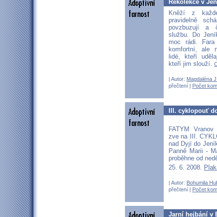
Rekolekce v Jen
Kněží z každé
pravidelně sch
povzbuzují a 
službu. Do Jení
moc rádi. Fara
komfortní, ale 
lidé, kteří uděl
kteří jim slouží.
C
| Autor:
Magdaléna J
přečtení |
Počet kom
III. cyklopouť d
FATYM Vranov 
zve na III. CY
nad Dyjí do Jen
Panně Marii - M
proběhne od nedě
25. 6. 2008.
Plak
| Autor:
Bohumila Hu
přečtení |
Počet kom
Jarní hejbání 