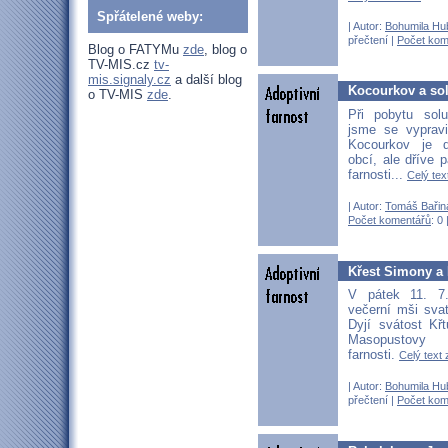
Spřátelené weby:
| Autor:
Bohumila Hu
přečtení |
Počet kom
Blog o FATYMu
zde
, blog o
TV-MIS.cz
tv-
mis.signaly.cz
a další blog
Kocourkov a so
o TV-MIS
zde
.
Při pobytu sol
jsme se vypravi
Kocourkov je 
obcí, ale dříve p
farnosti...
Celý tex
| Autor:
Tomáš Bařin
Počet komentářů
: 0 
Křest Simony a 
V pátek 11. 7.
večerní mši sva
Dyjí svátost Kř
Masopustovy
farnosti.
Celý text 
| Autor:
Bohumila Hu
přečtení |
Počet kom