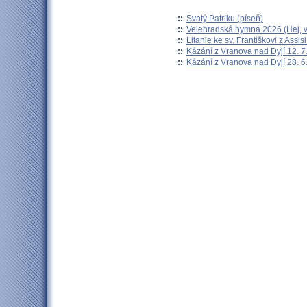
::
Svatý Patriku (píseň)
::
Velehradská hymna 2026 (Hej, v
::
Litanie ke sv. Františkovi z Assisi
::
Kázání z Vranova nad Dyjí 12. 7
::
Kázání z Vranova nad Dyjí 28. 6