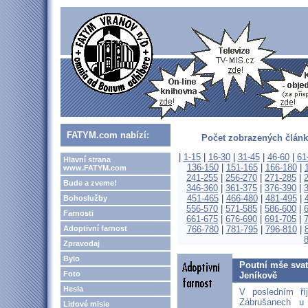
FATYM.com nabízí:
Počet zobrazených článk
|
1-15
|
16-30
|
31-45
|
46-60
|
61
Hlavní strana
136-150
|
151-165
|
166-180
|
www.FATYM.com
241-255
|
256-270
|
271-285
|
Bude a zveme!
346-360
|
361-375
|
376-390
|
451-465
|
466-480
|
481-495
|
Bohoslužby
556-570
|
571-585
|
586-600
|
Farnosti
661-675
|
676-690
|
691-705
|
Adoptivní farnost
766-780
|
781-795
|
796-810
|
Zpravodaj
Bylo
Poutní mše svat
Foto
Jeníkově
Hesla
V posledním ř
Zábrušanech u 
Lidové misie