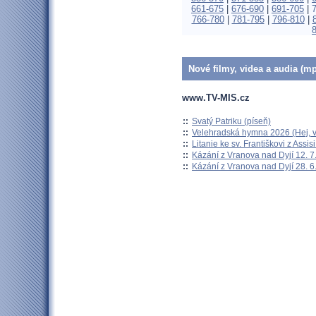
661-675
|
676-690
|
691-705
|
766-780
|
781-795
|
796-810
|
Nové filmy, videa a audia (mp
www.TV-MIS.cz
::
Svatý Patriku (píseň)
::
Velehradská hymna 2026 (Hej, v
::
Litanie ke sv. Františkovi z Assisi
::
Kázání z Vranova nad Dyjí 12. 7
::
Kázání z Vranova nad Dyjí 28. 6