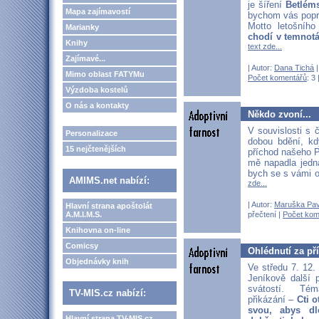
je šíření
Betléms
Mapa zajímavostí
bychom vás popro
Motto letošníh
Marianky
chodí v temnotá
Knihy
text zde...
Zajímavé...
| Autor:
Dana Tichá
|
Mimo oblast FATYMu
Počet komentářů
: 3 
Výzdoba kostelů
O nás a kontakty
Někdo zvoní...
V souvislosti s
Personalizace
dobou bdění, k
15 nejčtenějších
příchod našeho P
mě napadla jedn
bych se s vámi o
AMIMS.net nabízí:
zde...
| Autor:
Maruška Pav
Hlavní strana apoštolát
A.M.I.M.S.
přečtení |
Počet kom
Knihovna on-line
Comicsy
Ohlédnutí za př
Objednávky knih
Ve středu 7. 12.
Jeníkově další p
svátostí. Té
TV-MIS.cz nabízí:
přikázání –
Cti 
svou, abys d
Hlavní strana TV-MIS.cz