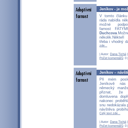
Jeníkov - je mo
V tomto článk
ráda nabídla něko
možné podpoř
farnost FAT
Duchcova
.Mož
několik.Někteř
třeba i vhodný d
zde...
| Autor:
Dana Tichá
|
Počet komentářů
: 0 
Jeníkov – návšt
Při mém posl
Jeníkově nás 
německý manže
přiznat, že 
domluvena dopř
nakonec proběhl
snu nedokázala př
návštěva probíh
Celý text zde...
| Autor:
Dana Tichá
|
Počet komentářů
: 0 