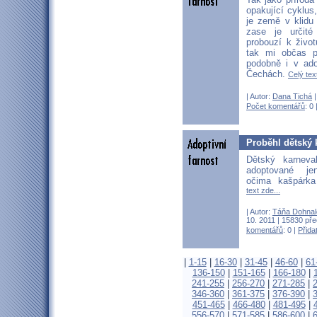
opakující cyklus
je země v klidu
zase je určit
probouzí k živo
tak mi občas p
podobně i v ado
Čechách.
Celý tex
| Autor:
Dana Tichá
|
Počet komentářů
: 0 
Proběhl dětský k
Dětský karneva
adoptované jen
očima kašpárk
text zde...
| Autor:
Táňa Dohnal
10. 2011 | 15830 pře
komentářů
: 0 |
Přida
|
1-15
|
16-30
|
31-45
|
46-60
|
61
136-150
|
151-165
|
166-180
|
241-255
|
256-270
|
271-285
|
346-360
|
361-375
|
376-390
|
451-465
|
466-480
|
481-495
|
556-570
|
571-585
|
586-600
|