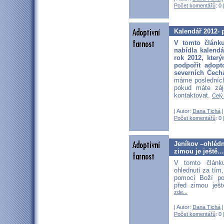
Počet komentářů
: 0 
Kalendář 2012- 
V tomto článk
nabídla kalend
rok 2012, kter
podpořit adopt
severních Čechá
máme posledních
pokud máte záj
kontaktovat.
Celý 
| Autor:
Dana Tichá
|
Počet komentářů
: 0 
Jeníkov –ohlédn
zimou je ještě
V tomto článk
ohlednutí za tím
pomocí Boží po
před zimou ješ
zde...
| Autor:
Dana Tichá
|
Počet komentářů
: 0 