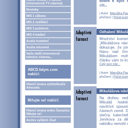
dobře ti bylo 
(internetová TV zdarma)
zde...
Novinky
| Autor:
Maruška Pav
MIS 1 zábava
přečtení |
Počet kom
MIS 2 vzdělání
MIS 3 publicist.
Odhalení Mikul
MIS 4 lokální
Množství komen
Audia hudební
„Mikulášova náv
dokazuje, že jst
Audia mluvená
hlavu nad tí
Naše další internetové
Mikulášem mo
televize zdarma...
článku vám to 
Celý text zde...
ABCD.fatym.com
| Autor:
Maruška Pav
nabízí:
přečtení |
Počet kom
Hlavní strana vyhledávače
Abeceda
Mikulášova návš
Na druhou ned
Milujte se! nabízí:
Mikuláš hodn
navštívit spous
částech země. D
Hlavní strana webu časopisu
Milujte se!
slečny katechet
Jeníkova za dě
Archiv vyšlých čísel
nabídku nemohl 