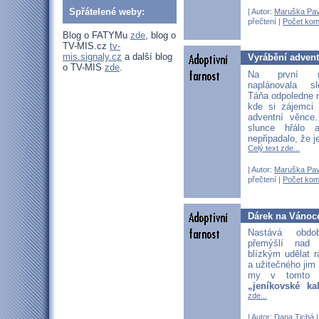
Spřátelené weby:
| Autor:
Maruška Pav
přečtení |
Počet kom
Blog o FATYMu
zde
, blog o
TV-MIS.cz
tv-
mis.signaly.cz
a další blog
Vyrábění advent
o TV-MIS
zde
.
Na první ne
naplánovala s
Táňa odpoledne n
kde si zájemci 
adventní věnce
slunce hřálo 
nepřipadalo, že je
Celý text zde...
| Autor:
Maruška Pav
přečtení |
Počet kom
Dárek na Vánoce
Nastává obdo
přemýšlí nad
blízkým udělat 
a užitečného jim 
my v tomto o
„jeníkovské ka
zde...
| Autor:
Dana Tichá
|