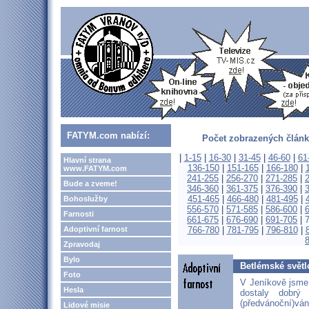
FATYM.com nabízí:
Počet zobrazených článk
|
1-15
|
16-30
|
31-45
|
46-60
|
61
Hlavní strana
136-150
|
151-165
|
166-180
|
www.FATYM.com
241-255
|
256-270
|
271-285
|
Bude a zveme!
346-360
|
361-375
|
376-390
|
451-465
|
466-480
|
481-495
|
Bohoslužby
556-570
|
571-585
|
586-600
|
Farnosti
661-675
|
676-690
|
691-705
|
Adoptivní farnost
766-780
|
781-795
|
796-810
|
Zpravodaj
Bylo
Betlémské světl
Foto
V Jeníkově jsme
Hesla
dostaly dobrý
(předvánoční)vá
Lidové misie