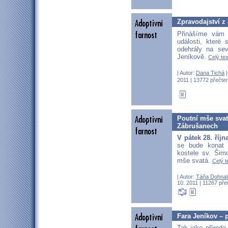
Zpravodajství z
Přinášíme vám
události, které
odehrály na se
Jeníkově.
Celý tex
| Autor:
Dana Tichá
|
2011 | 13772 přečten
Poutní mše svat
Zábrušanech
V pátek 28. říjn
se bude konat
kostele sv. Šim
mše svatá.
Celý t
| Autor:
Táňa Dohnal
10. 2011 | 11267 pře
Fara Jeníkov – 
Tak jako přírod