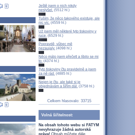
Ještě jsem o nich nikdy
neslyšel.
(5512 hl.)
Tuším, že něco takového existuje, ale
nic víc.
(4559 hl.)
Už jsem měl některé tyto tiskoviny v
ruce.
(6529 hl.)
Popravdě, vůbec mě
nezaujaly.
(4098 hl.)
Něco málo jsem přečetl a líbilo se mi
to.
(4374 hl.)
Tyto tiskoviny čtu pravidelně a jsem
za ně rád.
(4885 hl.)
Nejen je čtu, ale také si je
objednávám a šířím dál.
(3758 hl.)
Celkem hlasovalo: 33715
Volná šiřitelnost:
Na obsah tohoto webu si FATYM
nevyhrazuje žádná autorská
práva!
Obsah můžete dále