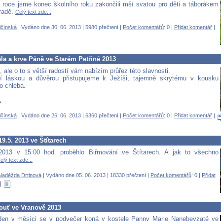
m roce jsme konec školního roku zakončili mší svatou pro děti a táborákem
hradě.
Celý text zde...
ičínská
| Vydáno dne 30. 06. 2013 | 5980 přečtení |
Počet komentářů
: 0 |
Přidat komentář
|
la a krve Páně ve Starém Petříně 2013
, ale o to s větší radostí vám nabízím průřez této slavnosti.
í láskou a důvěrou přistupujeme k Ježíši, tajemně skrytému v kousku
o chleba.
.
ičínská
| Vydáno dne 26. 06. 2013 | 6360 přečtení |
Počet komentářů
: 0 |
Přidat komentář
|
9.5. 2013 ve Štítarech
2013 v 15:00 hod. proběhlo Biřmování ve Štítarech. A jak to všechno
elý text zde...
Naděžda Drtinová
| Vydáno dne 05. 06. 2013 | 18330 přečtení |
Počet komentářů
: 0 |
Přidat
ouť ve Vranově 2013
den v měsíci se v podvečer koná v kostele Panny Marie Nanebevzaté ve