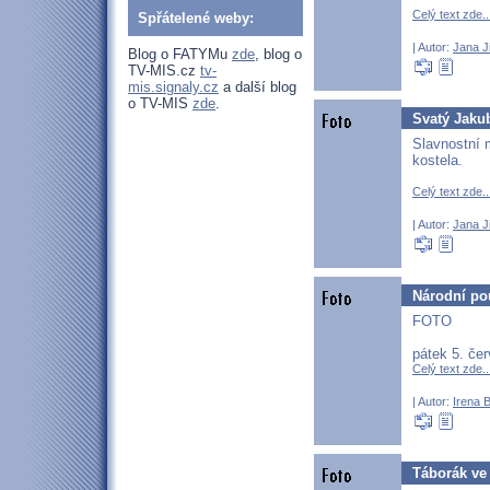
Celý text zde..
Spřátelené weby:
| Autor:
Jana J
Blog o FATYMu
zde
, blog o
TV-MIS.cz
tv-
mis.signaly.cz
a další blog
o TV-MIS
zde
.
Svatý Jaku
Slavnostní 
kostela.
Celý text zde..
| Autor:
Jana J
Národní po
FOTO
pátek 5. če
Celý text zde..
| Autor:
Irena 
Táborák ve