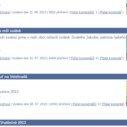
.
ičínská
| Vydáno dne 11. 08. 2013 | 9552 přečtení |
Počet komentářů
: 1 |
Přidat komentář
|
b měl svátek
mši svatou jsme v naší obci oslavili svátek Svatého Jakuba, patrona našeho
.
ičínská
| Vydáno dne 31. 07. 2013 | 6469 přečtení |
Počet komentářů
: 0 |
Přidat komentář
|
uť na Velehradě
rvence 2013
.
Brožová
| Vydáno dne 08. 07. 2013 | 10351 přečtení |
Počet komentářů
: 0 |
Přidat komentář
|
 Vratěníně 2013