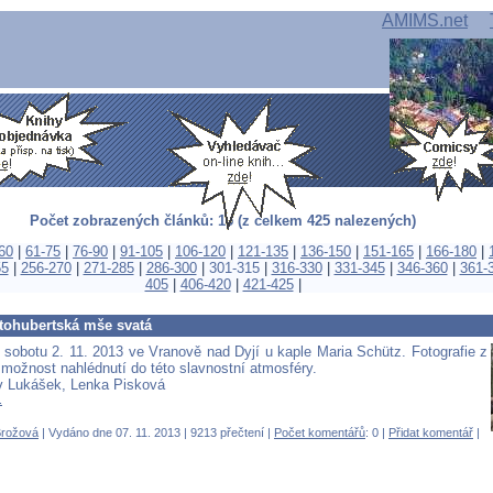
AMIMS.net
Počet zobrazených článků: 15 (z celkem 425 nalezených)
60
|
61-75
|
76-90
|
91-105
|
106-120
|
121-135
|
136-150
|
151-165
|
166-180
|
55
|
256-270
|
271-285
|
286-300
|
301-315
|
316-330
|
331-345
|
346-360
|
361-
405
|
406-420
|
421-425
|
atohubertská mše svatá
 sobotu 2. 11. 2013 ve Vranově nad Dyjí u kaple Maria Schütz. Fotografie z
 možnost nahlédnutí do této slavnostní atmosféry.
v Lukášek, Lenka Pisková
.
Brožová
| Vydáno dne 07. 11. 2013 | 9213 přečtení |
Počet komentářů
: 0 |
Přidat komentář
|