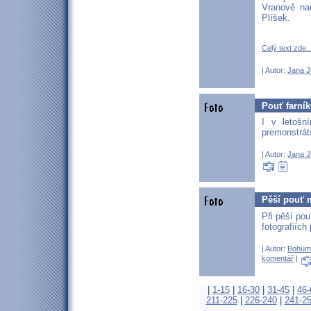
Vranově na
Plíšek.
Celý text zde..
| Autor:
Jana J
Pouť farník
I v letošn
premonstrát
| Autor:
Jana J
Pěší pouť m
Při pěší pou
fotografiích
| Autor:
Bohum
komentář
|
|
1-15
|
16-30
|
31-45
|
46-
211-225
|
226-240
|
241-2