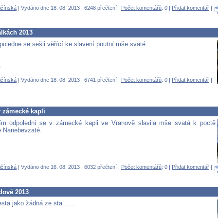
ičínská
| Vydáno dne 18. 08. 2013 | 6248 přečtení |
Počet komentářů
: 0 |
Přidat komentář
|
álkách 2013
poledne se sešli věřící ke slavení poutní mše svaté.
.
ičínská
| Vydáno dne 18. 08. 2013 | 6741 přečtení |
Počet komentářů
: 0 |
Přidat komentář
|
v zámecké kapli
ním odpoledni se v zámecké kapli ve Vranově slavila mše svatá k poctě
e Nanebevzaté.
.
ičínská
| Vydáno dne 16. 08. 2013 | 6032 přečtení |
Počet komentářů
: 0 |
Přidat komentář
|
dově 2013
sta jako žádná ze sta.......