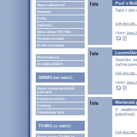
Pouť v Meš
Mapa zajímavostí
Také v této
Marianky
Knihy
Celý text zde..
Zajímavé...
Mimo oblast FATYMu
| Autor:
Jana J
Výzdoba kostelů
O nás a kontakty
Lucerničko
Personalizace
Sluníčko s
15 nejčtenějších
začíná poma
Celý text zde..
AMIMS.net nabízí:
| Autor:
Jana J
Hlavní strana apoštolát
A.M.I.M.S.
Knihovna on-line
Mariánská 
Comicsy
V nedělním
Objednávky knih
pobožnosti.
TV-MIS.cz nabízí:
Celý text zde..
Hlavní strana TV-MIS.cz