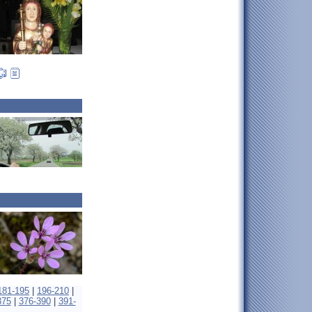
181-195
|
196-210
|
375
|
376-390
|
391-