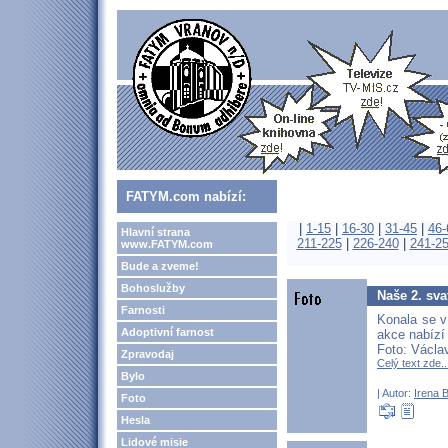
FATYM.com nabízí:
|
1-15
|
16-30
|
31-45
|
46-
Hlavní strana
211-225
|
226-240
|
241-2
www.FATYM.com
Bude a zveme!
Bohoslužby
Naše 2. sv
Farnosti
Konala se v
Adoptivní farnost
akce nabízí
Foto: Václa
Zpravodaj
Celý text zde..
Bylo
| Autor:
Irena 
Foto
Hesla
Lidové misie