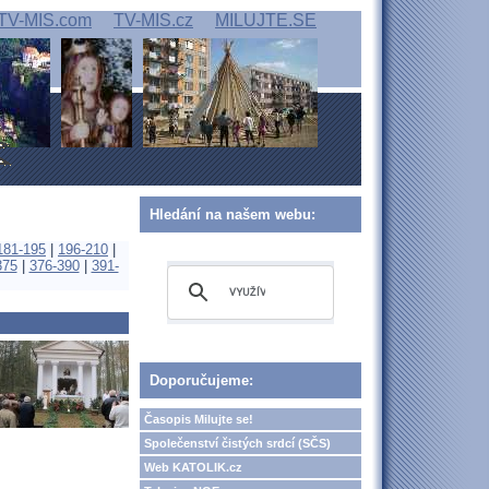
TV-MIS.com
TV-MIS.cz
MILUJTE.SE
Hledání na našem webu:
181-195
|
196-210
|
375
|
376-390
|
391-
Doporučujeme:
Časopis Milujte se!
Společenství čistých srdcí (SČS)
Web KATOLIK.cz