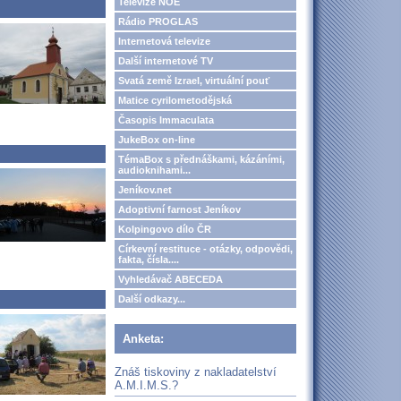
Televize NOE
Rádio PROGLAS
Internetová televize
Další internetové TV
Svatá země Izrael, virtuální pouť
Matice cyrilometodějská
Časopis Immaculata
JukeBox on-line
TémaBox s přednáškami, kázáními,
audioknihami...
Jeníkov.net
Adoptivní farnost Jeníkov
Kolpingovo dílo ČR
Církevní restituce - otázky, odpovědi,
fakta, čísla....
Vyhledávač ABECEDA
Další odkazy...
Anketa:
Znáš tiskoviny z nakladatelství
A.M.I.M.S.?