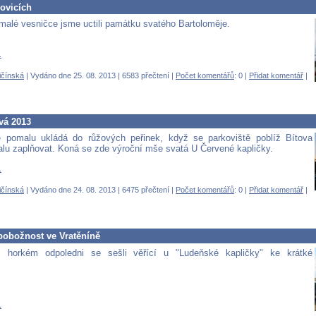
ovicích
 malé vesničce jsme uctili památku svatého Bartoloměje.
.
ičínská
| Vydáno dne 25. 08. 2013 | 6583 přečtení |
Počet komentářů
: 0 |
Přidat komentář
|
vá 2013
e pomalu ukládá do růžových peřinek, když se parkoviště poblíž Bítova
lu zaplňovat. Koná se zde výroční mše svatá U Červené kapličky.
.
ičínská
| Vydáno dne 24. 08. 2013 | 6475 přečtení |
Počet komentářů
: 0 |
Přidat komentář
|
pobožnost ve Vratěníně
 horkém odpoledni se sešli věřící u "Ludeňské kapličky" ke krátké
.