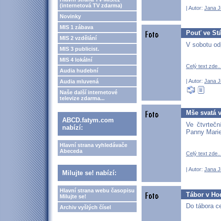
(internetová TV zdarma)
| Autor:
Jana J
Novinky
MIS 1 zábava
Pouť ve St
MIS 2 vzdělání
V sobotu od
MIS 3 publicist.
MIS 4 lokální
Celý text zde..
Audia hudební
| Autor:
Jana J
Audia mluvená
Naše další internetové
televize zdarma...
Mše svatá 
ABCD.fatym.com
Ve čtvrteč
nabízí:
Panny Mari
Hlavní strana vyhledávače
Abeceda
Celý text zde..
| Autor:
Jana J
Milujte se! nabízí:
Hlavní strana webu časopisu
Tábor v Ho
Milujte se!
Do tábora ce
Archiv vyšlých čísel