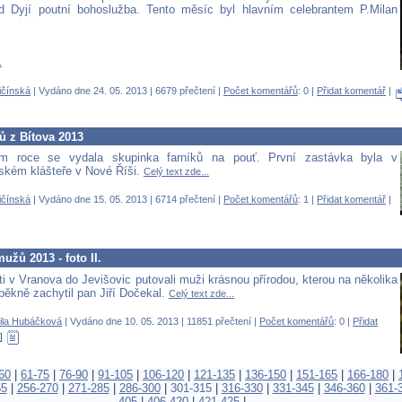
d Dyjí poutní bohoslužba. Tento měsíc byl hlavním celebrantem P.Milan
.
ičínská
| Vydáno dne 24. 05. 2013 | 6679 přečtení |
Počet komentářů
: 0 |
Přidat komentář
|
ů z Bítova 2013
ím roce se vydala skupinka farníků na pouť. První zastávka byla v
ském klášteře v Nové Říši.
Celý text zde...
ičínská
| Vydáno dne 15. 05. 2013 | 6714 přečtení |
Počet komentářů
: 1 |
Přidat komentář
|
užů 2013 - foto II.
ti v Vranova do Jevišovic putovali muži krásnou přírodou, kterou na několika
 pěkně zachytil pan Jiří Dočekal.
Celý text zde...
ila Hubáčková
| Vydáno dne 10. 05. 2013 | 11851 přečtení |
Počet komentářů
: 0 |
Přidat
60
|
61-75
|
76-90
|
91-105
|
106-120
|
121-135
|
136-150
|
151-165
|
166-180
|
55
|
256-270
|
271-285
|
286-300
|
301-315
|
316-330
|
331-345
|
346-360
|
361-
405
|
406-420
|
421-425
|