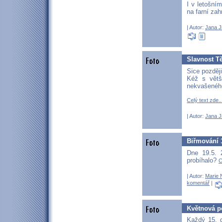
I v letošní
na farní za
| Autor:
Jana J
Slavnost Tě
Sice později
Kéž s větš
nekvašenéh
Celý text zde..
| Autor:
Jana J
Biřmování 1
Dne 19.5. 
probíhalo?
C
| Autor:
Marie 
komentář
|
Květnová p
Každý 15. 