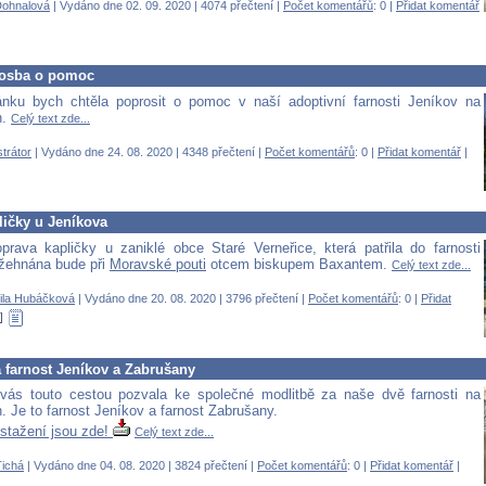
Dohnalová
| Vydáno dne 02. 09. 2020 | 4074 přečtení |
Počet komentářů
: 0 |
Přidat komentář
rosba o pomoc
nku bych chtěla poprosit o pomoc v naší adoptivní farnosti Jeníkov na
h.
Celý text zde...
trátor
| Vydáno dne 24. 08. 2020 | 4348 přečtení |
Počet komentářů
: 0 |
Přidat komentář
|
ličky u Jeníkova
prava kapličky u zaniklé obce Staré Verneřice, která patřila do farnosti
žehnána bude při
Moravské pouti
otcem biskupem Baxantem.
Celý text zde...
ila Hubáčková
| Vydáno dne 20. 08. 2020 | 3796 přečtení |
Počet komentářů
: 0 |
Přidat
 farnost Jeníkov a Zabrušany
vás touto cestou pozvala ke společné modlitbě za naše dvě farnosti na
. Je to farnost Jeníkov a farnost Zabrušany.
 stažení jsou zde!
Celý text zde...
ichá
| Vydáno dne 04. 08. 2020 | 3824 přečtení |
Počet komentářů
: 0 |
Přidat komentář
|