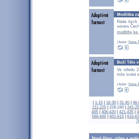
Modlitba za
Ráda bych 
severu Čech
modlitby ke
| Autor:
Dana T
Boží Tělo v
Ve středu 2
mše svatá a
| Autor:
Dana T
|
1-15
|
16-30
|
31-45
|
46-
211-225
|
226-240
|
241-2
405
|
406-420
|
421-435
|
4
586-600
|
601-615
|
616-6
7
Nové filmy, videa a audi