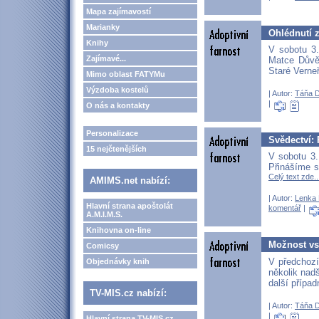
Mapa zajímavostí
Marianky
Ohlédnutí z
Knihy
V sobotu 3.
Zajímavé...
Matce Důvěr
Staré Verneř
Mimo oblast FATYMu
Výzdoba kostelů
| Autor:
Táňa 
|
O nás a kontakty
Personalizace
Svědectví: 
15 nejčtenějších
V sobotu 3.
Přinášíme s
Celý text zde..
AMIMS.net nabízí:
| Autor:
Lenka 
Hlavní strana apoštolát
komentář
|
A.M.I.M.S.
Knihovna on-line
Možnost vst
Comicsy
V předchozí
Objednávky knih
několik nadš
další přípa
TV-MIS.cz nabízí:
| Autor:
Táňa 
|
Hlavní strana TV-MIS.cz