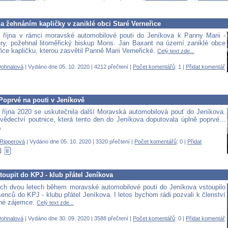
a žehnáním kapličky v zaniklé obci Staré Verneřice
 října v rámci moravské automobilové pouti do Jeníkova k Panny Marii -
y, požehnal litoměřický biskup Mons. Jan Baxant na území zaniklé obce
ice kapličku, kterou zasvětil Panně Marii Verneřické.
Celý text zde...
Dohnalová
| Vydáno dne 05. 10. 2020 | 4212 přečtení |
Počet komentářů
: 1 |
Přidat komentář
Poprvé na pouti v Jeníkově
 října 2020 se uskutečnila další Moravská automobilová pouť do Jeníkova.
vědectví poutnice, která tento den do Jeníkova doputovala úplně poprvé...
.
Ripperová
| Vydáno dne 05. 10. 2020 | 3320 přečtení |
Počet komentářů
: 0 |
Přidat
oupit do KPJ - klub přátel Jeníkova
ch dvou letech během moravské automobilové pouti do Jeníkova vstoupilo
enců do KPJ - klubu přátel Jeníkova. I letos bychom rádi pozvali k členství
dné zájemce.
Celý text zde...
Dohnalová
| Vydáno dne 30. 09. 2020 | 3588 přečtení |
Počet komentářů
: 0 |
Přidat komentář