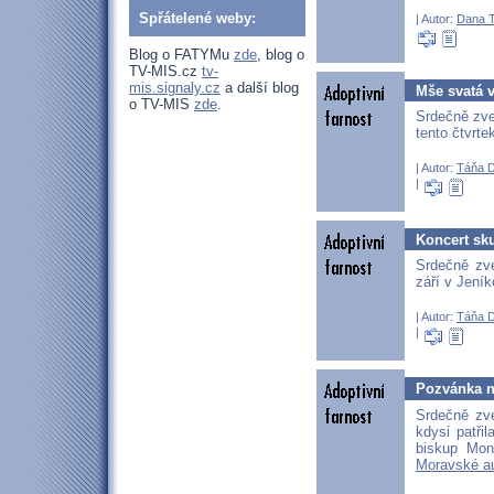
Spřátelené weby:
| Autor:
Dana T
Blog o FATYMu
zde
, blog o
TV-MIS.cz
tv-
mis.signaly.cz
a další blog
Mše svatá v
o TV-MIS
zde
.
Srdečně zve
tento čtvrte
| Autor:
Táňa 
|
Koncert sk
Srdečně zv
září v Jení
| Autor:
Táňa 
|
Pozvánka na
Srdečně zve
kdysi patři
biskup Mon
Moravské au