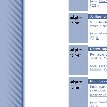
| Autor:
Táňa 
|
Jeníkov -p
V tomto člá
severu Čec
| Autor:
adminis
Oprava kap
Pokračuje o
Jeníkov. Po
| Autor:
Bohum
komentář
|
Modlitba za
Ráda bych 
severu Čech
modlitby ke
| Autor:
Dana T