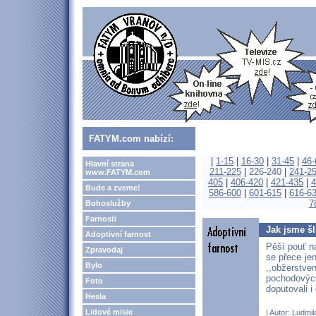
FATYM.com nabízí:
|
1-15
|
16-30
|
31-45
|
46-
Hlavní strana
211-225
|
226-240
|
241-2
www.FATYM.com
405
|
406-420
|
421-435
|
4
Bude a zveme!
586-600
|
601-615
|
616-6
7
Bohoslužby
Farnosti
Jak jsme šl
Adoptivní farnost
Pěší pouť na
Zpravodaj
se přece je
Bylo
,,obžerstv
pochodovýc
Foto
doputovali i
Hesla
Lidové misie
| Autor:
Ludmil