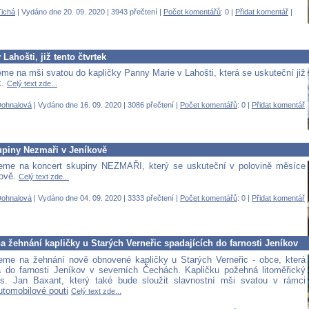
ichá
| Vydáno dne 20. 09. 2020 | 3943 přečtení |
Počet komentářů
: 0 |
Přidat komentář
|
 Lahošti, již tento čtvrtek
me na mši svatou do kapličky Panny Marie v Lahošti, která se uskuteční již
k.
Celý text zde...
Dohnalová
| Vydáno dne 16. 09. 2020 | 3086 přečtení |
Počet komentářů
: 0 |
Přidat komentář
upiny Nezmaři v Jeníkově
eme na koncert skupiny NEZMAŘI, který se uskuteční v polovině měsíce
kově.
Celý text zde...
Dohnalová
| Vydáno dne 04. 09. 2020 | 3333 přečtení |
Počet komentářů
: 0 |
Přidat komentář
 žehnání kapličky u Starých Verneřic spadajících do farnosti Jeníkov
me na žehnání nově obnovené kapličky u Starých Verneřic - obce, která
la do farnosti Jeníkov v severních Čechách. Kapličku požehná litoměřický
s. Jan Baxant, který také bude sloužit slavnostní mši svatou v rámci
tomobilové pouti
Celý text zde...