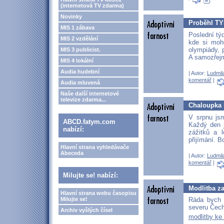
(internetová TV zdarma)
Novinky
Proběhl TY
MIS 1 zábava
Poslední týd
MIS 2 vzdělání
kde si moho
olympiády, 
MIS 3 publicist.
A samozřejm
MIS 4 lokální
Audia hudební
| Autor:
Ludmil
komentář
|
Audia mluvená
Naše další internetové
televize zdarma...
Chaloupka 
V srpnu jsm
ABCD.fatym.com
Každý den j
nabízí:
zážitků a 
přijímání. 
Hlavní strana vyhledávače
Abeceda
| Autor:
Ludmil
komentář
|
Milujte se! nabízí:
Modlitba za
Hlavní strana webu časopisu
Milujte se!
Ráda bych 
severu Čech
Archiv vyšlých čísel
modlitby ke