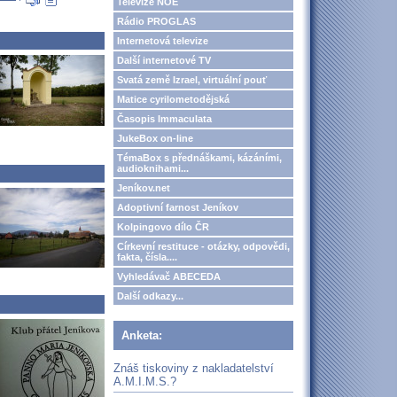
Televize NOE
Rádio PROGLAS
Internetová televize
Další internetové TV
Svatá země Izrael, virtuální pouť
Matice cyrilometodějská
Časopis Immaculata
JukeBox on-line
TémaBox s přednáškami, kázáními,
audioknihami...
Jeníkov.net
Adoptivní farnost Jeníkov
Kolpingovo dílo ČR
Církevní restituce - otázky, odpovědi,
fakta, čísla....
Vyhledávač ABECEDA
Další odkazy...
Anketa:
Znáš tiskoviny z nakladatelství
A.M.I.M.S.?