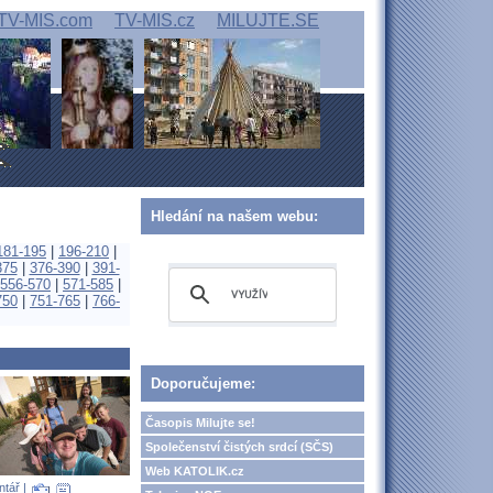
TV-MIS.com
TV-MIS.cz
MILUJTE.SE
Hledání na našem webu:
181-195
|
196-210
|
375
|
376-390
|
391-
556-570
|
571-585
|
750
|
751-765
|
766-
Doporučujeme:
Časopis Milujte se!
Společenství čistých srdcí (SČS)
Web KATOLIK.cz
ntář
|