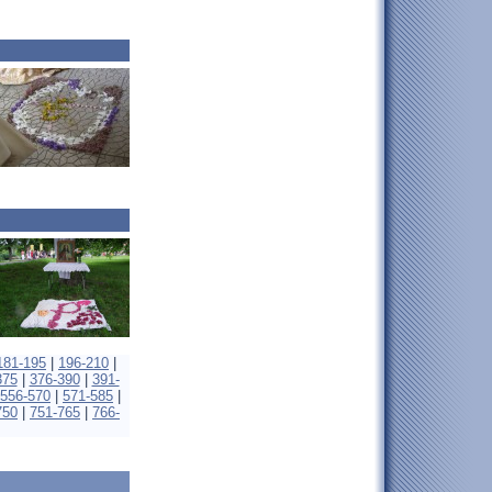
181-195
|
196-210
|
375
|
376-390
|
391-
556-570
|
571-585
|
750
|
751-765
|
766-