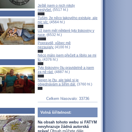
Ještě jsem o nich nikdy
neslyšel.
(5517 hl.)
Tuším, že něco takového existuje, ale
nic víc.
(4564 hl.)
Už jsem měl některé tyto tiskoviny v
ruce.
(6532 hl.)
Popravdě, vůbec mě
nezaujaly.
(4100 hl.)
Něco málo jsem přečetl a líbilo se mi
to.
(4376 hl.)
Tyto tiskoviny čtu pravidelně a jsem
za ně rád.
(4887 hl.)
Nejen je čtu, ale také si je
objednávám a šířím dál.
(3760 hl.)
Celkem hlasovalo: 33736
Volná šiřitelnost:
Na obsah tohoto webu si FATYM
nevyhrazuje žádná autorská
práva!
Obsah můžete dále