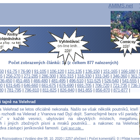
AMIMS.net
Počet zobrazených článků: 15 (z celkem 877 nalezených)
60
|
61-75
|
76-90
|
91-105
|
106-120
|
121-135
|
136-150
|
151-165
|
166-180
|
55
|
256-270
|
271-285
|
286-300
|
301-315
|
316-330
|
331-345
|
346-360
|
361-
36-450
|
451-465
|
466-480
|
481-495
|
496-510
|
511-525
|
526-540
|
541-555
|
30
|
631-645
|
646-660
|
661-675
|
676-690
|
691-705
|
706-720
|
721-735
|
736-
80
|
781-795
|
796-810
|
811-825
|
826-840
|
841-855
|
856-870
|
871-877
|
i tajně na Velehrad
 Velehrad se letos oficiálně nekonala. Našlo se však několik poutníků, kteří
n rozhodli na Velerad z Vranova nad Dyjí dojít. Samozřejmě beze vší parády,
ení" v každé vesnici, ubytování na obvyklých místech, megafonu,
h i jiných zbožných písní a mraků poutníků... a nakonec na Velehrad
 dva zástupci jeníkovské farnosti.
Celý text zde...
a Rozsypalova
| Vydáno dne 08. 10. 2020 | 2257 přečtení |
Počet komentářů
: 0 |
Přidat kome