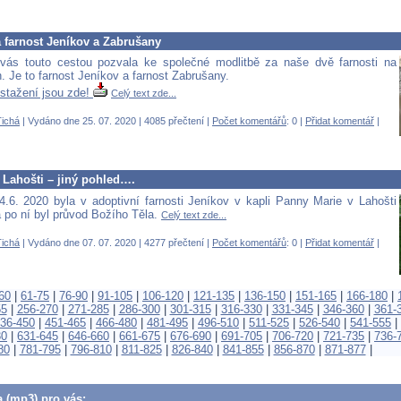
 farnost Jeníkov a Zabrušany
vás touto cestou pozvala ke společné modlitbě za naše dvě farnosti na
. Je to farnost Jeníkov a farnost Zabrušany.
 stažení jsou zde!
Celý text zde...
ichá
| Vydáno dne 25. 07. 2020 | 4085 přečtení |
Počet komentářů
: 0 |
Přidat komentář
|
 Lahošti – jiný pohled….
4.6. 2020 byla v adoptivní farnosti Jeníkov v kapli Panny Marie v Lahošti
 po ní byl průvod Božího Těla.
Celý text zde...
ichá
| Vydáno dne 07. 07. 2020 | 4277 přečtení |
Počet komentářů
: 0 |
Přidat komentář
|
60
|
61-75
|
76-90
|
91-105
|
106-120
|
121-135
|
136-150
|
151-165
|
166-180
|
55
|
256-270
|
271-285
|
286-300
|
301-315
|
316-330
|
331-345
|
346-360
|
361-
36-450
|
451-465
|
466-480
|
481-495
|
496-510
|
511-525
|
526-540
|
541-555
|
30
|
631-645
|
646-660
|
661-675
|
676-690
|
691-705
|
706-720
|
721-735
|
736-
80
|
781-795
|
796-810
|
811-825
|
826-840
|
841-855
|
856-870
|
871-877
|
a (mp3) pro vás: