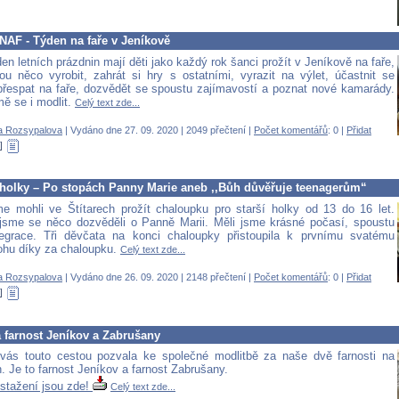
NAF - Týden na faře v Jeníkově
en letních prázdnin mají děti jako každý rok šanci prožít v Jeníkově na faře,
u něco vyrobit, zahrát si hry s ostatními, vyrazit na výlet, účastnit se
přespat na faře, dozvědět se spoustu zajímavostí a poznat nové kamarády.
ě se i modlit.
Celý text zde...
a Rozsypalova
| Vydáno dne 27. 09. 2020 | 2049 přečtení |
Počet komentářů
: 0 |
Přidat
holky – Po stopách Panny Marie aneb ,,Bůh důvěřuje teenagerům“
e mohli ve Štítarech prožít chaloupku pro starší holky od 13 do 16 let.
sme se něco dozvěděli o Panně Marii. Měli jsme krásné počasí, spoustu
legrace. Tři děvčata na konci chaloupky přistoupila k prvnímu svatému
Bohu díky za chaloupku.
Celý text zde...
a Rozsypalova
| Vydáno dne 26. 09. 2020 | 2148 přečtení |
Počet komentářů
: 0 |
Přidat
 farnost Jeníkov a Zabrušany
vás touto cestou pozvala ke společné modlitbě za naše dvě farnosti na
. Je to farnost Jeníkov a farnost Zabrušany.
 stažení jsou zde!
Celý text zde...